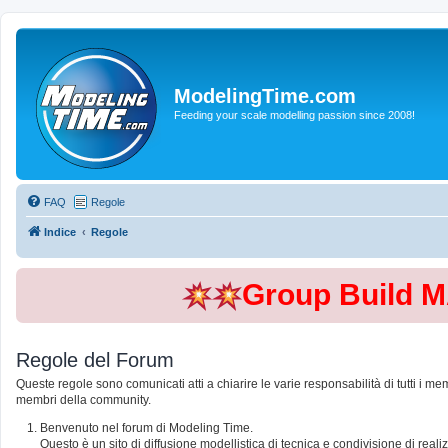
ModelingTime.com
Feeding your scale modelling passion since 2008!
FAQ
Regole
Indice
Regole
Group Build 
Regole del Forum
Queste regole sono comunicati atti a chiarire le varie responsabilità di tutti i me
membri della community.
Benvenuto nel forum di Modeling Time.
Questo è un sito di diffusione modellistica di tecnica e condivisione di rea