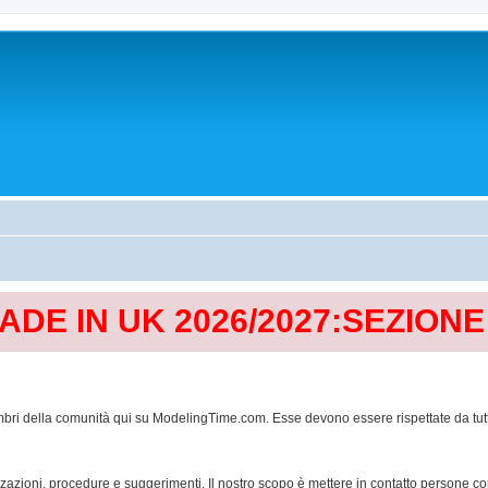
MADE IN UK 2026/2027:SEZION
mbri della comunità qui su ModelingTime.com. Esse devono essere rispettate da tutti al
lizzazioni, procedure e suggerimenti. Il nostro scopo è mettere in contatto persone 