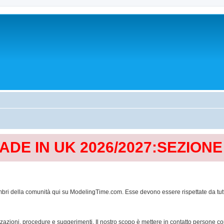
MADE IN UK 2026/2027:SEZION
mbri della comunità qui su ModelingTime.com. Esse devono essere rispettate da tutti al
lizzazioni, procedure e suggerimenti. Il nostro scopo è mettere in contatto persone 