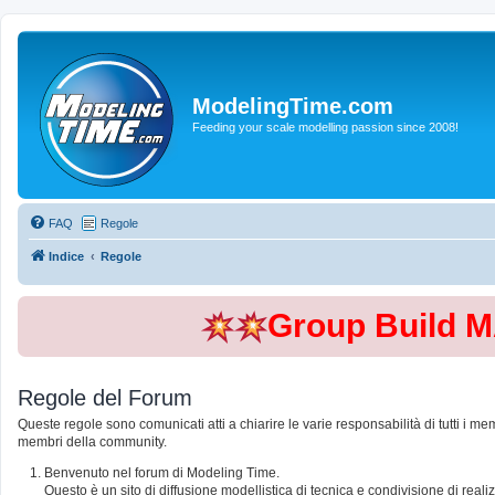
ModelingTime.com
Feeding your scale modelling passion since 2008!
FAQ
Regole
Indice
Regole
Group Build 
Regole del Forum
Queste regole sono comunicati atti a chiarire le varie responsabilità di tutti i me
membri della community.
Benvenuto nel forum di Modeling Time.
Questo è un sito di diffusione modellistica di tecnica e condivisione di rea