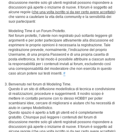
discussione mentre solo gli utenti registrati possono rispondere a
discussioni già aperte o iniziarne di nuove. Il forum è soggetto ad
alcune regole (
che una volta iscritto si da per certo avere accettato
)
che vanno a cautelare la vita della community e la sensibilità dei
suoi partecipanti:
Modeling Time è un Forum Protetto.
Nel forum protetto, l’utente non registrato può soltanto leggere gli
argomenti e per poter partecipare attivamente alla discussione ed
esprimere le proprie opinioni è necessaria la registrazione. Tale
registrazione prevede, normalmente, l’indicazione del proprio
Username, di una propria Password e di una propria casella di
posta elettronica. In tal modo è possibile attribuire a ciascun autore
la responsabilità per i contenuti inviati ai forum, escludendo così
una corresponsabilità del moderatore che non esercita in questo
caso alcun potere sui testi inseriti.
#
Benvenuto nel forum di Modeling Time.
Questo è un sito di diffusione modellistica di tecnica e condivisione
di realizzazioni, procedure e suggerimenti. Il nostro scopo è
mettere in contatto persone con lo stesso HOBBY per poter
scambiarsi idee, cercare di migliorarsi e aiutare chi ha necessità di
aiuto in campo Modellisitco.
Questo spazio è aperto a tutti gli utenti ed è completamente
gratutito. Chiunque può leggere i contenuti del forum di
discussione mentre solo gli utenti registrati possono rispondere a
discussioni già aperte o iniziarne di nuove. Il forum è soggetto ad
alcune regole (
che una volta iscritto si da per certo avere accettato
)