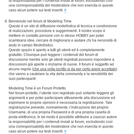
la responsabilità per i contenuti inviati ai forum, escludendo così
una corresponsabilità del moderatore che non esercita in questo
caso alcun potere sui testi inseriti.
#
Benvenuto nel forum di Modeling Time.
Questo è un sito di diffusione modellistica di tecnica e condivisione
di realizzazioni, procedure e suggerimenti. Il nostro scopo è
mettere in contatto persone con lo stesso HOBBY per poter
scambiarsi idee, cercare di migliorarsi e aiutare chi ha necessità di
aiuto in campo Modellisitco.
Questo spazio è aperto a tutti gli utenti ed è completamente
gratutito. Chiunque può leggere i contenuti del forum di
discussione mentre solo gli utenti registrati possono rispondere a
discussioni già aperte o iniziarne di nuove. Il forum è soggetto ad
alcune regole (
che una volta iscritto si da per certo avere accettato
)
che vanno a cautelare la vita della community e la sensibilità dei
suoi partecipanti:
Modeling Time è un Forum Protetto.
Nel forum protetto, l’utente non registrato può soltanto leggere gli
argomenti e per poter partecipare attivamente alla discussione ed
esprimere le proprie opinioni è necessaria la registrazione. Tale
registrazione prevede, normalmente, l’indicazione del proprio
Username, di una propria Password e di una propria casella di
posta elettronica. In tal modo è possibile attribuire a ciascun autore
la responsabilità per i contenuti inviati ai forum, escludendo così
una corresponsabilità del moderatore che non esercita in questo
caso alcun potere sui testi inseriti.
#