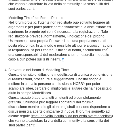
che vanno a cautelare la vita della community e la sensibilità dei
suoi partecipanti:
Modeling Time è un Forum Protetto.
Nel forum protetto, l’utente non registrato può soltanto leggere gli
argomenti e per poter partecipare attivamente alla discussione ed
esprimere le proprie opinioni è necessaria la registrazione. Tale
registrazione prevede, normalmente, l’indicazione del proprio
Username, di una propria Password e di una propria casella di
posta elettronica. In tal modo è possibile attribuire a ciascun autore
la responsabilità per i contenuti inviati ai forum, escludendo così
una corresponsabilità del moderatore che non esercita in questo
caso alcun potere sui testi inseriti.
#
Benvenuto nel forum di Modeling Time.
Questo è un sito di diffusione modellistica di tecnica e condivisione
di realizzazioni, procedure e suggerimenti. Il nostro scopo è
mettere in contatto persone con lo stesso HOBBY per poter
scambiarsi idee, cercare di migliorarsi e aiutare chi ha necessità di
aiuto in campo Modellisitco.
Questo spazio è aperto a tutti gli utenti ed è completamente
gratutito. Chiunque può leggere i contenuti del forum di
discussione mentre solo gli utenti registrati possono rispondere a
discussioni già aperte o iniziarne di nuove. Il forum è soggetto ad
alcune regole (
che una volta iscritto si da per certo avere accettato
)
che vanno a cautelare la vita della community e la sensibilità dei
suoi partecipanti: