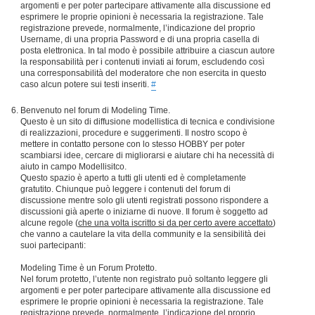
argomenti e per poter partecipare attivamente alla discussione ed
esprimere le proprie opinioni è necessaria la registrazione. Tale
registrazione prevede, normalmente, l’indicazione del proprio
Username, di una propria Password e di una propria casella di
posta elettronica. In tal modo è possibile attribuire a ciascun autore
la responsabilità per i contenuti inviati ai forum, escludendo così
una corresponsabilità del moderatore che non esercita in questo
caso alcun potere sui testi inseriti.
#
Benvenuto nel forum di Modeling Time.
Questo è un sito di diffusione modellistica di tecnica e condivisione
di realizzazioni, procedure e suggerimenti. Il nostro scopo è
mettere in contatto persone con lo stesso HOBBY per poter
scambiarsi idee, cercare di migliorarsi e aiutare chi ha necessità di
aiuto in campo Modellisitco.
Questo spazio è aperto a tutti gli utenti ed è completamente
gratutito. Chiunque può leggere i contenuti del forum di
discussione mentre solo gli utenti registrati possono rispondere a
discussioni già aperte o iniziarne di nuove. Il forum è soggetto ad
alcune regole (
che una volta iscritto si da per certo avere accettato
)
che vanno a cautelare la vita della community e la sensibilità dei
suoi partecipanti:
Modeling Time è un Forum Protetto.
Nel forum protetto, l’utente non registrato può soltanto leggere gli
argomenti e per poter partecipare attivamente alla discussione ed
esprimere le proprie opinioni è necessaria la registrazione. Tale
registrazione prevede, normalmente, l’indicazione del proprio