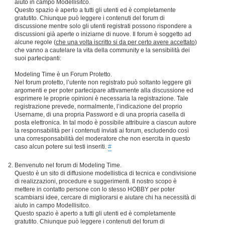
aiuto in campo Modellisitco.
Questo spazio è aperto a tutti gli utenti ed è completamente
gratutito. Chiunque può leggere i contenuti del forum di
discussione mentre solo gli utenti registrati possono rispondere a
discussioni già aperte o iniziarne di nuove. Il forum è soggetto ad
alcune regole (
che una volta iscritto si da per certo avere accettato
)
che vanno a cautelare la vita della community e la sensibilità dei
suoi partecipanti:
Modeling Time è un Forum Protetto.
Nel forum protetto, l’utente non registrato può soltanto leggere gli
argomenti e per poter partecipare attivamente alla discussione ed
esprimere le proprie opinioni è necessaria la registrazione. Tale
registrazione prevede, normalmente, l’indicazione del proprio
Username, di una propria Password e di una propria casella di
posta elettronica. In tal modo è possibile attribuire a ciascun autore
la responsabilità per i contenuti inviati ai forum, escludendo così
una corresponsabilità del moderatore che non esercita in questo
caso alcun potere sui testi inseriti.
#
Benvenuto nel forum di Modeling Time.
Questo è un sito di diffusione modellistica di tecnica e condivisione
di realizzazioni, procedure e suggerimenti. Il nostro scopo è
mettere in contatto persone con lo stesso HOBBY per poter
scambiarsi idee, cercare di migliorarsi e aiutare chi ha necessità di
aiuto in campo Modellisitco.
Questo spazio è aperto a tutti gli utenti ed è completamente
gratutito. Chiunque può leggere i contenuti del forum di