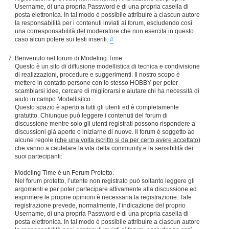
Username, di una propria Password e di una propria casella di
posta elettronica. In tal modo è possibile attribuire a ciascun autore
la responsabilità per i contenuti inviati ai forum, escludendo così
una corresponsabilità del moderatore che non esercita in questo
caso alcun potere sui testi inseriti.
#
Benvenuto nel forum di Modeling Time.
Questo è un sito di diffusione modellistica di tecnica e condivisione
di realizzazioni, procedure e suggerimenti. Il nostro scopo è
mettere in contatto persone con lo stesso HOBBY per poter
scambiarsi idee, cercare di migliorarsi e aiutare chi ha necessità di
aiuto in campo Modellisitco.
Questo spazio è aperto a tutti gli utenti ed è completamente
gratutito. Chiunque può leggere i contenuti del forum di
discussione mentre solo gli utenti registrati possono rispondere a
discussioni già aperte o iniziarne di nuove. Il forum è soggetto ad
alcune regole (
che una volta iscritto si da per certo avere accettato
)
che vanno a cautelare la vita della community e la sensibilità dei
suoi partecipanti:
Modeling Time è un Forum Protetto.
Nel forum protetto, l’utente non registrato può soltanto leggere gli
argomenti e per poter partecipare attivamente alla discussione ed
esprimere le proprie opinioni è necessaria la registrazione. Tale
registrazione prevede, normalmente, l’indicazione del proprio
Username, di una propria Password e di una propria casella di
posta elettronica. In tal modo è possibile attribuire a ciascun autore