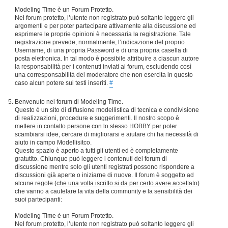
Modeling Time è un Forum Protetto.
Nel forum protetto, l’utente non registrato può soltanto leggere gli
argomenti e per poter partecipare attivamente alla discussione ed
esprimere le proprie opinioni è necessaria la registrazione. Tale
registrazione prevede, normalmente, l’indicazione del proprio
Username, di una propria Password e di una propria casella di
posta elettronica. In tal modo è possibile attribuire a ciascun autore
la responsabilità per i contenuti inviati ai forum, escludendo così
una corresponsabilità del moderatore che non esercita in questo
caso alcun potere sui testi inseriti.
#
Benvenuto nel forum di Modeling Time.
Questo è un sito di diffusione modellistica di tecnica e condivisione
di realizzazioni, procedure e suggerimenti. Il nostro scopo è
mettere in contatto persone con lo stesso HOBBY per poter
scambiarsi idee, cercare di migliorarsi e aiutare chi ha necessità di
aiuto in campo Modellisitco.
Questo spazio è aperto a tutti gli utenti ed è completamente
gratutito. Chiunque può leggere i contenuti del forum di
discussione mentre solo gli utenti registrati possono rispondere a
discussioni già aperte o iniziarne di nuove. Il forum è soggetto ad
alcune regole (
che una volta iscritto si da per certo avere accettato
)
che vanno a cautelare la vita della community e la sensibilità dei
suoi partecipanti:
Modeling Time è un Forum Protetto.
Nel forum protetto, l’utente non registrato può soltanto leggere gli