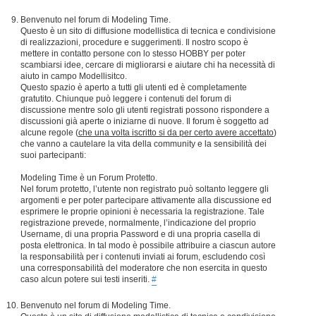
Benvenuto nel forum di Modeling Time.
Questo è un sito di diffusione modellistica di tecnica e condivisione
di realizzazioni, procedure e suggerimenti. Il nostro scopo è
mettere in contatto persone con lo stesso HOBBY per poter
scambiarsi idee, cercare di migliorarsi e aiutare chi ha necessità di
aiuto in campo Modellisitco.
Questo spazio è aperto a tutti gli utenti ed è completamente
gratutito. Chiunque può leggere i contenuti del forum di
discussione mentre solo gli utenti registrati possono rispondere a
discussioni già aperte o iniziarne di nuove. Il forum è soggetto ad
alcune regole (
che una volta iscritto si da per certo avere accettato
)
che vanno a cautelare la vita della community e la sensibilità dei
suoi partecipanti:
Modeling Time è un Forum Protetto.
Nel forum protetto, l’utente non registrato può soltanto leggere gli
argomenti e per poter partecipare attivamente alla discussione ed
esprimere le proprie opinioni è necessaria la registrazione. Tale
registrazione prevede, normalmente, l’indicazione del proprio
Username, di una propria Password e di una propria casella di
posta elettronica. In tal modo è possibile attribuire a ciascun autore
la responsabilità per i contenuti inviati ai forum, escludendo così
una corresponsabilità del moderatore che non esercita in questo
caso alcun potere sui testi inseriti.
#
Benvenuto nel forum di Modeling Time.