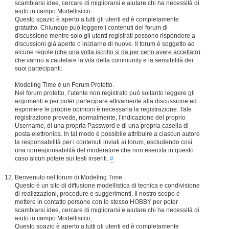
scambiarsi idee, cercare di migliorarsi e aiutare chi ha necessità di
aiuto in campo Modellisitco.
Questo spazio è aperto a tutti gli utenti ed è completamente
gratutito. Chiunque può leggere i contenuti del forum di
discussione mentre solo gli utenti registrati possono rispondere a
discussioni già aperte o iniziarne di nuove. Il forum è soggetto ad
alcune regole (
che una volta iscritto si da per certo avere accettato
)
che vanno a cautelare la vita della community e la sensibilità dei
suoi partecipanti:
Modeling Time è un Forum Protetto.
Nel forum protetto, l’utente non registrato può soltanto leggere gli
argomenti e per poter partecipare attivamente alla discussione ed
esprimere le proprie opinioni è necessaria la registrazione. Tale
registrazione prevede, normalmente, l’indicazione del proprio
Username, di una propria Password e di una propria casella di
posta elettronica. In tal modo è possibile attribuire a ciascun autore
la responsabilità per i contenuti inviati ai forum, escludendo così
una corresponsabilità del moderatore che non esercita in questo
caso alcun potere sui testi inseriti.
#
Benvenuto nel forum di Modeling Time.
Questo è un sito di diffusione modellistica di tecnica e condivisione
di realizzazioni, procedure e suggerimenti. Il nostro scopo è
mettere in contatto persone con lo stesso HOBBY per poter
scambiarsi idee, cercare di migliorarsi e aiutare chi ha necessità di
aiuto in campo Modellisitco.
Questo spazio è aperto a tutti gli utenti ed è completamente