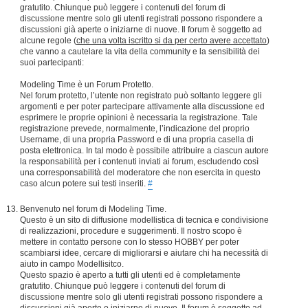
gratutito. Chiunque può leggere i contenuti del forum di
discussione mentre solo gli utenti registrati possono rispondere a
discussioni già aperte o iniziarne di nuove. Il forum è soggetto ad
alcune regole (
che una volta iscritto si da per certo avere accettato
)
che vanno a cautelare la vita della community e la sensibilità dei
suoi partecipanti:
Modeling Time è un Forum Protetto.
Nel forum protetto, l’utente non registrato può soltanto leggere gli
argomenti e per poter partecipare attivamente alla discussione ed
esprimere le proprie opinioni è necessaria la registrazione. Tale
registrazione prevede, normalmente, l’indicazione del proprio
Username, di una propria Password e di una propria casella di
posta elettronica. In tal modo è possibile attribuire a ciascun autore
la responsabilità per i contenuti inviati ai forum, escludendo così
una corresponsabilità del moderatore che non esercita in questo
caso alcun potere sui testi inseriti.
#
Benvenuto nel forum di Modeling Time.
Questo è un sito di diffusione modellistica di tecnica e condivisione
di realizzazioni, procedure e suggerimenti. Il nostro scopo è
mettere in contatto persone con lo stesso HOBBY per poter
scambiarsi idee, cercare di migliorarsi e aiutare chi ha necessità di
aiuto in campo Modellisitco.
Questo spazio è aperto a tutti gli utenti ed è completamente
gratutito. Chiunque può leggere i contenuti del forum di
discussione mentre solo gli utenti registrati possono rispondere a