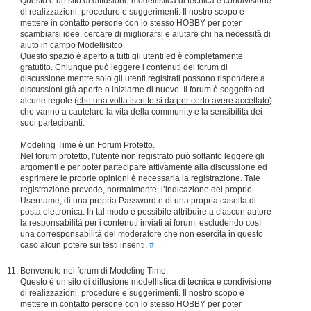
Questo è un sito di diffusione modellistica di tecnica e condivisione
di realizzazioni, procedure e suggerimenti. Il nostro scopo è
mettere in contatto persone con lo stesso HOBBY per poter
scambiarsi idee, cercare di migliorarsi e aiutare chi ha necessità di
aiuto in campo Modellisitco.
Questo spazio è aperto a tutti gli utenti ed è completamente
gratutito. Chiunque può leggere i contenuti del forum di
discussione mentre solo gli utenti registrati possono rispondere a
discussioni già aperte o iniziarne di nuove. Il forum è soggetto ad
alcune regole (
che una volta iscritto si da per certo avere accettato
)
che vanno a cautelare la vita della community e la sensibilità dei
suoi partecipanti:
Modeling Time è un Forum Protetto.
Nel forum protetto, l’utente non registrato può soltanto leggere gli
argomenti e per poter partecipare attivamente alla discussione ed
esprimere le proprie opinioni è necessaria la registrazione. Tale
registrazione prevede, normalmente, l’indicazione del proprio
Username, di una propria Password e di una propria casella di
posta elettronica. In tal modo è possibile attribuire a ciascun autore
la responsabilità per i contenuti inviati ai forum, escludendo così
una corresponsabilità del moderatore che non esercita in questo
caso alcun potere sui testi inseriti.
#
Benvenuto nel forum di Modeling Time.
Questo è un sito di diffusione modellistica di tecnica e condivisione
di realizzazioni, procedure e suggerimenti. Il nostro scopo è
mettere in contatto persone con lo stesso HOBBY per poter