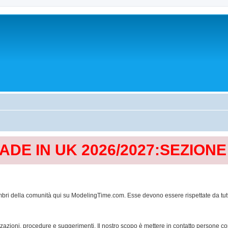
MADE IN UK 2026/2027:SEZION
mbri della comunità qui su ModelingTime.com. Esse devono essere rispettate da tutti al
lizzazioni, procedure e suggerimenti. Il nostro scopo è mettere in contatto persone 