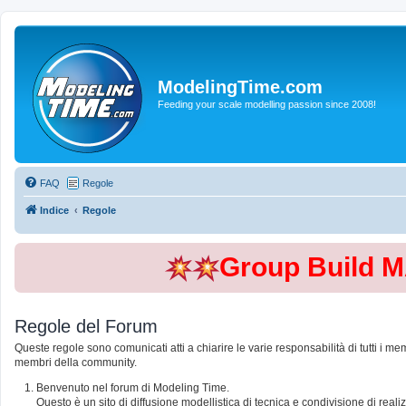
ModelingTime.com
Feeding your scale modelling passion since 2008!
FAQ
Regole
Indice
Regole
Group Build 
Regole del Forum
Queste regole sono comunicati atti a chiarire le varie responsabilità di tutti i me
membri della community.
Benvenuto nel forum di Modeling Time.
Questo è un sito di diffusione modellistica di tecnica e condivisione di rea