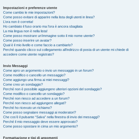
Impostazioni e preferenze utente
Come cambio le mie impostazioni?
Come posso evitare di apparire nella lista degli utenti in linea?
L’ora non è corretta!
Ho cambiato il fuso orario ma l’ora è ancora sbagliata
La mia lingua non è nella lista!
Come posso mostrare un’immagine sotto il mio nome utente?
Come posso inserire un avatar?
Qual è il mio livello e come faccio a cambiarlo?
Perché quando clicco sul collegamento all’indirizzo di posta di un utente mi chiede di
accedere come utente registrato?
Invio Messaggi
Come apro un argomento o invio un messaggio in un forum?
Come modifico o cancello un messaggio?
Come aggiungo una firma ai miei messaggi?
Come creo un sondaggio?
Perché non è possibile aggiungere ulteriori opzioni del sondaggio?
Come modifico o cancello un sondaggio?
Perché non riesco ad accedere a un forum?
Perché non riesco ad aggiungere allegati?
Perché ho ricevuto un richiamo?
Come posso segnalare messaggi ai moderatori?
Che cos’è il pulsante “Salva” nella finestra di invio dei messaggi?
Perché il mio messaggio deve essere approvato?
Come posso spostare in cima un mio argomento?
Formattazione e tipi di argomenti