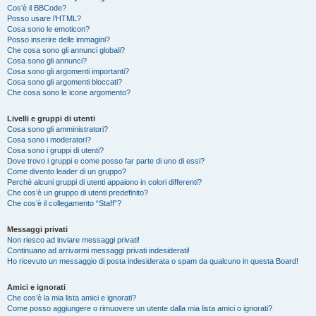
Cos’è il BBCode?
Posso usare l’HTML?
Cosa sono le emoticon?
Posso inserire delle immagini?
Che cosa sono gli annunci globali?
Cosa sono gli annunci?
Cosa sono gli argomenti importanti?
Cosa sono gli argomenti bloccati?
Che cosa sono le icone argomento?
Livelli e gruppi di utenti
Cosa sono gli amministratori?
Cosa sono i moderatori?
Cosa sono i gruppi di utenti?
Dove trovo i gruppi e come posso far parte di uno di essi?
Come divento leader di un gruppo?
Perché alcuni gruppi di utenti appaiono in colori differenti?
Che cos’è un gruppo di utenti predefinito?
Che cos’è il collegamento “Staff”?
Messaggi privati
Non riesco ad inviare messaggi privati!
Continuano ad arrivarmi messaggi privati indesiderati!
Ho ricevuto un messaggio di posta indesiderata o spam da qualcuno in questa Board!
Amici e ignorati
Che cos’è la mia lista amici e ignorati?
Come posso aggiungere o rimuovere un utente dalla mia lista amici o ignorati?