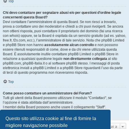
Top
Chi devo contattare per segnalare abusi e/o per questioni d’ordine legale
concernenti questa Board?
Devi contattare l’amministratore di questa Board. Se non riesci a trovarlo,
prova a contattare uno dei moderatori e chiedi a chi puoi rivolgerti. Se ancora
non ottieni risposta, puoi contattare il proprietario del dominio (fai una ricerca
con
whois
) oppure, se la Board è ospitata da un servizio gratuito (ad es. yahoo,
free.fr, f2s.com, ecc.), l’amministratore di tale servizio. Nota che phpBB Limited
e phpBB Store non hanno
assolutamente alcun controllo
e non possono
essere ritenuti responsabili di come, dove e da chi viene utilizzata questa
Board. È assolutamente inutile contattare phpBB Limited o phpBB Store in
relazione a qualsiasi questione legale
non direttamente collegata
al sito
phpBB.com, phpBB-Italia.it o al software phpBB stesso. I messaggi di posta
elettronica inviati a phpBB Limited o a phpBB Store riguardanti l’uso da parte
di terzi di questo programma non riceveranno risposta.
Top
Come posso contattare un amministratore del Forum?
Tutti gli utenti della Board possono utilizzare il modulo "Contattaci", se
l’opzione è stata abilitata dall’amministratore.
I membri della Board possono anche usare il collegamento "Staff".
Top
Questo sito utilizza cookie al fine di fornire la
migliore navigazione possibile
Vai a