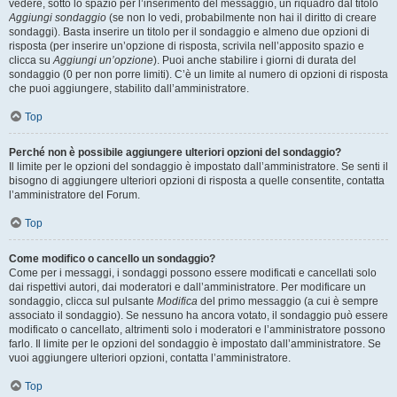
vedere, sotto lo spazio per l’inserimento del messaggio, un riquadro dal titolo
Aggiungi sondaggio
(se non lo vedi, probabilmente non hai il diritto di creare
sondaggi). Basta inserire un titolo per il sondaggio e almeno due opzioni di
risposta (per inserire un’opzione di risposta, scrivila nell’apposito spazio e
clicca su
Aggiungi un’opzione
). Puoi anche stabilire i giorni di durata del
sondaggio (0 per non porre limiti). C’è un limite al numero di opzioni di risposta
che puoi aggiungere, stabilito dall’amministratore.
Top
Perché non è possibile aggiungere ulteriori opzioni del sondaggio?
Il limite per le opzioni del sondaggio è impostato dall’amministratore. Se senti il
bisogno di aggiungere ulteriori opzioni di risposta a quelle consentite, contatta
l’amministratore del Forum.
Top
Come modifico o cancello un sondaggio?
Come per i messaggi, i sondaggi possono essere modificati e cancellati solo
dai rispettivi autori, dai moderatori e dall’amministratore. Per modificare un
sondaggio, clicca sul pulsante
Modifica
del primo messaggio (a cui è sempre
associato il sondaggio). Se nessuno ha ancora votato, il sondaggio può essere
modificato o cancellato, altrimenti solo i moderatori e l’amministratore possono
farlo. Il limite per le opzioni del sondaggio è impostato dall’amministratore. Se
vuoi aggiungere ulteriori opzioni, contatta l’amministratore.
Top