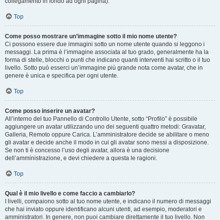
collegamento in fondo ad ogni pagina).
Top
Come posso mostrare un’immagine sotto il mio nome utente?
Ci possono essere due immagini sotto un nome utente quando si leggono i
messaggi. La prima è l’immagine associata al tuo grado, generalmente ha la
forma di stelle, blocchi o punti che indicano quanti interventi hai scritto o il tuo
livello. Sotto può esserci un’immagine più grande nota come avatar, che in
genere è unica e specifica per ogni utente.
Top
Come posso inserire un avatar?
All’interno del tuo Pannello di Controllo Utente, sotto “Profilo” è possibile
aggiungere un avatar utilizzando uno dei seguenti quattro metodi: Gravatar,
Galleria, Remoto oppure Carica. L’amministratore decide se abilitare o meno
gli avatar e decide anche il modo in cui gli avatar sono messi a disposizione.
Se non ti è concesso l’uso degli avatar, allora è una decisione
dell’amministrazione, e devi chiedere a questa le ragioni.
Top
Qual è il mio livello e come faccio a cambiarlo?
I livelli, compaiono sotto al tuo nome utente, e indicano il numero di messaggi
che hai inviato oppure identificano alcuni utenti, ad esempio, moderatori e
amministratori. In genere, non puoi cambiare direttamente il tuo livello. Non