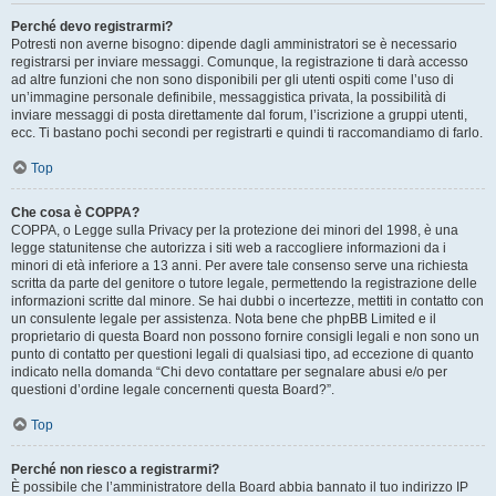
Perché devo registrarmi?
Potresti non averne bisogno: dipende dagli amministratori se è necessario
registrarsi per inviare messaggi. Comunque, la registrazione ti darà accesso
ad altre funzioni che non sono disponibili per gli utenti ospiti come l’uso di
un’immagine personale definibile, messaggistica privata, la possibilità di
inviare messaggi di posta direttamente dal forum, l’iscrizione a gruppi utenti,
ecc. Ti bastano pochi secondi per registrarti e quindi ti raccomandiamo di farlo.
Top
Che cosa è COPPA?
COPPA, o Legge sulla Privacy per la protezione dei minori del 1998, è una
legge statunitense che autorizza i siti web a raccogliere informazioni da i
minori di età inferiore a 13 anni. Per avere tale consenso serve una richiesta
scritta da parte del genitore o tutore legale, permettendo la registrazione delle
informazioni scritte dal minore. Se hai dubbi o incertezze, mettiti in contatto con
un consulente legale per assistenza. Nota bene che phpBB Limited e il
proprietario di questa Board non possono fornire consigli legali e non sono un
punto di contatto per questioni legali di qualsiasi tipo, ad eccezione di quanto
indicato nella domanda “Chi devo contattare per segnalare abusi e/o per
questioni d’ordine legale concernenti questa Board?”.
Top
Perché non riesco a registrarmi?
È possibile che l’amministratore della Board abbia bannato il tuo indirizzo IP