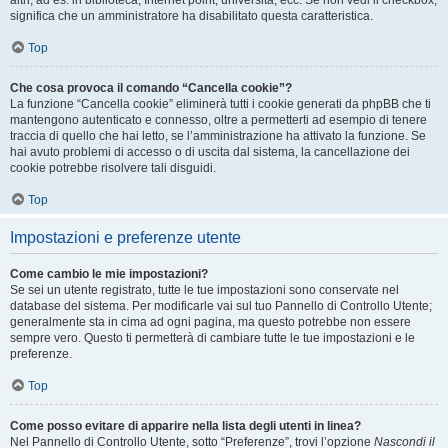
altri, ad es. in biblioteca, Internet point, università, ecc. Se non vedi il checkbox,
significa che un amministratore ha disabilitato questa caratteristica.
Top
Che cosa provoca il comando “Cancella cookie”?
La funzione “Cancella cookie” eliminerà tutti i cookie generati da phpBB che ti
mantengono autenticato e connesso, oltre a permetterti ad esempio di tenere
traccia di quello che hai letto, se l’amministrazione ha attivato la funzione. Se
hai avuto problemi di accesso o di uscita dal sistema, la cancellazione dei
cookie potrebbe risolvere tali disguidi.
Top
Impostazioni e preferenze utente
Come cambio le mie impostazioni?
Se sei un utente registrato, tutte le tue impostazioni sono conservate nel
database del sistema. Per modificarle vai sul tuo Pannello di Controllo Utente;
generalmente sta in cima ad ogni pagina, ma questo potrebbe non essere
sempre vero. Questo ti permetterà di cambiare tutte le tue impostazioni e le
preferenze.
Top
Come posso evitare di apparire nella lista degli utenti in linea?
Nel Pannello di Controllo Utente, sotto “Preferenze”, trovi l’opzione
Nascondi il