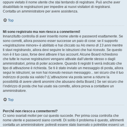
oppure vietato il nome utente che stai tentando di registrare. Può anche aver
disabilitato le registrazioni per impedire ai nuovi visitatori di registrarsi.
Contatta un amministratore per avere assistenza.
Top
Mi sono registrato ma non riesco a connettermi!
Innanzitutto controlla di aver inserito nome utente e password esattamente. Se
sono corretti, allora possono esser successe un paio di cose: se il supporto
«registrazione minore» è abilitato e hai cliccato su
Ho meno di 13 anni
mentre
ti stavi registrando, allora devi seguire le istruzioni che hai ricevuto. Se questo
non è il tuo caso, forse devi attivare il tuo account. Alcune Board richiedono
che tutte le nuove registrazioni vengano attivate dall’utente stesso o dagli
amministratori, prima di poter accedere. Quando ti registri ti verrà indicato che
tipo di attivazione è richiesta. Se ti è stato inviato un messaggio di posta, allora
segui le istruzioni; se non hai ricevuto nessun messaggio... sei sicuro che il tuo
indirizzo di posta sia valido? (L’attivazione via posta serve a ridurre la
possibilità di avere utenti anonimi che abusano della Board.) Se sei sicuro che
l’indirizzo di posta che hai usato sia corretto, allora prova a contattare un
amministratore.
Top
Perché non riesco a connettermi?
Ci sono svariati motivi per cui questo succede. Per prima cosa controlla che
nome utente e password siano corretti. Di solito il problema è questo, altrimenti
contatta un amministratore: potresti essere stato bannato o potrebbe esserci un