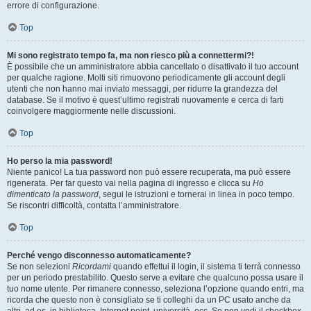
errore di configurazione.
Top
Mi sono registrato tempo fa, ma non riesco più a connettermi?!
È possibile che un amministratore abbia cancellato o disattivato il tuo account
per qualche ragione. Molti siti rimuovono periodicamente gli account degli
utenti che non hanno mai inviato messaggi, per ridurre la grandezza del
database. Se il motivo è quest’ultimo registrati nuovamente e cerca di farti
coinvolgere maggiormente nelle discussioni.
Top
Ho perso la mia password!
Niente panico! La tua password non può essere recuperata, ma può essere
rigenerata. Per far questo vai nella pagina di ingresso e clicca su
Ho
dimenticato la password
, segui le istruzioni e tornerai in linea in poco tempo.
Se riscontri difficoltà, contatta l’amministratore.
Top
Perché vengo disconnesso automaticamente?
Se non selezioni
Ricordami
quando effettui il login, il sistema ti terrà connesso
per un periodo prestabilito. Questo serve a evitare che qualcuno possa usare il
tuo nome utente. Per rimanere connesso, seleziona l’opzione quando entri, ma
ricorda che questo non è consigliato se ti colleghi da un PC usato anche da