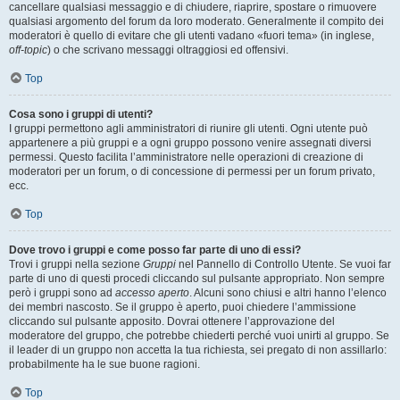
cancellare qualsiasi messaggio e di chiudere, riaprire, spostare o rimuovere
qualsiasi argomento del forum da loro moderato. Generalmente il compito dei
moderatori è quello di evitare che gli utenti vadano «fuori tema» (in inglese,
off-topic
) o che scrivano messaggi oltraggiosi ed offensivi.
Top
Cosa sono i gruppi di utenti?
I gruppi permettono agli amministratori di riunire gli utenti. Ogni utente può
appartenere a più gruppi e a ogni gruppo possono venire assegnati diversi
permessi. Questo facilita l’amministratore nelle operazioni di creazione di
moderatori per un forum, o di concessione di permessi per un forum privato,
ecc.
Top
Dove trovo i gruppi e come posso far parte di uno di essi?
Trovi i gruppi nella sezione
Gruppi
nel Pannello di Controllo Utente. Se vuoi far
parte di uno di questi procedi cliccando sul pulsante appropriato. Non sempre
però i gruppi sono ad
accesso aperto
. Alcuni sono chiusi e altri hanno l’elenco
dei membri nascosto. Se il gruppo è aperto, puoi chiedere l’ammissione
cliccando sul pulsante apposito. Dovrai ottenere l’approvazione del
moderatore del gruppo, che potrebbe chiederti perché vuoi unirti al gruppo. Se
il leader di un gruppo non accetta la tua richiesta, sei pregato di non assillarlo:
probabilmente ha le sue buone ragioni.
Top