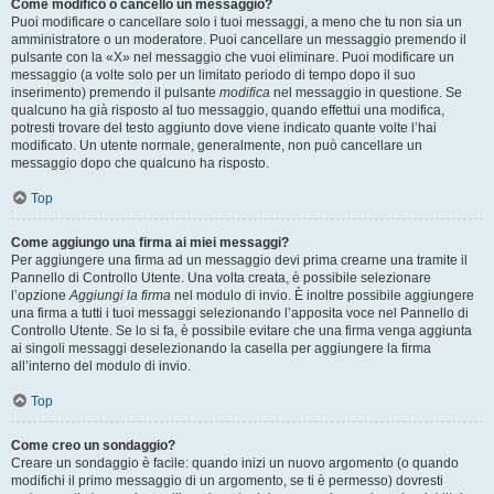
Come modifico o cancello un messaggio?
Puoi modificare o cancellare solo i tuoi messaggi, a meno che tu non sia un
amministratore o un moderatore. Puoi cancellare un messaggio premendo il
pulsante con la «X» nel messaggio che vuoi eliminare. Puoi modificare un
messaggio (a volte solo per un limitato periodo di tempo dopo il suo
inserimento) premendo il pulsante
modifica
nel messaggio in questione. Se
qualcuno ha già risposto al tuo messaggio, quando effettui una modifica,
potresti trovare del testo aggiunto dove viene indicato quante volte l’hai
modificato. Un utente normale, generalmente, non può cancellare un
messaggio dopo che qualcuno ha risposto.
Top
Come aggiungo una firma ai miei messaggi?
Per aggiungere una firma ad un messaggio devi prima crearne una tramite il
Pannello di Controllo Utente. Una volta creata, è possibile selezionare
l’opzione
Aggiungi la firma
nel modulo di invio. È inoltre possibile aggiungere
una firma a tutti i tuoi messaggi selezionando l’apposita voce nel Pannello di
Controllo Utente. Se lo si fa, è possibile evitare che una firma venga aggiunta
ai singoli messaggi deselezionando la casella per aggiungere la firma
all’interno del modulo di invio.
Top
Come creo un sondaggio?
Creare un sondaggio è facile: quando inizi un nuovo argomento (o quando
modifichi il primo messaggio di un argomento, se ti è permesso) dovresti