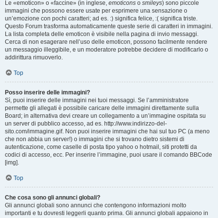
Le «emoticon» o «faccine» (in inglese,
emoticons
o
smileys
) sono piccole
immagini che possono essere usate per esprimere una sensazione o
un’emozione con pochi caratteri; ad es. :) significa felice, :( significa triste.
Questo Forum trasforma automaticamente queste serie di caratteri in immagini.
La lista completa delle emoticon è visibile nella pagina di invio messaggi.
Cerca di non esagerare nell’uso delle emoticon, possono facilmente rendere
un messaggio illeggibile, e un moderatore potrebbe decidere di modificarlo o
addirittura rimuoverlo.
Top
Posso inserire delle immagini?
Sì, puoi inserire delle immagini nei tuoi messaggi. Se l’amministratore
permette gli allegati è possibile caricare delle immagini direttamente sulla
Board; in alternativa devi creare un collegamento a un’immagine ospitata su
un server di pubblico accesso, ad es. http://www.indirizzo-del-
sito.com/immagine.gif. Non puoi inserire immagini che hai sul tuo PC (a meno
che non abbia un server!) o immagini che si trovano dietro sistemi di
autenticazione, come caselle di posta tipo yahoo o hotmail, siti protetti da
codici di accesso, ecc. Per inserire l’immagine, puoi usare il comando BBCode
[img].
Top
Che cosa sono gli annunci globali?
Gli annunci globali sono annunci che contengono informazioni molto
importanti e tu dovresti leggerli quanto prima. Gli annunci globali appaiono in