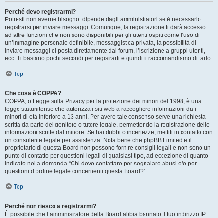
Perché devo registrarmi?
Potresti non averne bisogno: dipende dagli amministratori se è necessario
registrarsi per inviare messaggi. Comunque, la registrazione ti darà accesso
ad altre funzioni che non sono disponibili per gli utenti ospiti come l’uso di
un’immagine personale definibile, messaggistica privata, la possibilità di
inviare messaggi di posta direttamente dal forum, l’iscrizione a gruppi utenti,
ecc. Ti bastano pochi secondi per registrarti e quindi ti raccomandiamo di farlo.
Top
Che cosa è COPPA?
COPPA, o Legge sulla Privacy per la protezione dei minori del 1998, è una
legge statunitense che autorizza i siti web a raccogliere informazioni da i
minori di età inferiore a 13 anni. Per avere tale consenso serve una richiesta
scritta da parte del genitore o tutore legale, permettendo la registrazione delle
informazioni scritte dal minore. Se hai dubbi o incertezze, mettiti in contatto con
un consulente legale per assistenza. Nota bene che phpBB Limited e il
proprietario di questa Board non possono fornire consigli legali e non sono un
punto di contatto per questioni legali di qualsiasi tipo, ad eccezione di quanto
indicato nella domanda “Chi devo contattare per segnalare abusi e/o per
questioni d’ordine legale concernenti questa Board?”.
Top
Perché non riesco a registrarmi?
È possibile che l’amministratore della Board abbia bannato il tuo indirizzo IP