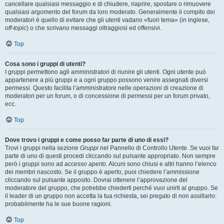
cancellare qualsiasi messaggio e di chiudere, riaprire, spostare o rimuovere
qualsiasi argomento del forum da loro moderato. Generalmente il compito dei
moderatori è quello di evitare che gli utenti vadano «fuori tema» (in inglese,
off-topic
) o che scrivano messaggi oltraggiosi ed offensivi.
Top
Cosa sono i gruppi di utenti?
I gruppi permettono agli amministratori di riunire gli utenti. Ogni utente può
appartenere a più gruppi e a ogni gruppo possono venire assegnati diversi
permessi. Questo facilita l’amministratore nelle operazioni di creazione di
moderatori per un forum, o di concessione di permessi per un forum privato,
ecc.
Top
Dove trovo i gruppi e come posso far parte di uno di essi?
Trovi i gruppi nella sezione
Gruppi
nel Pannello di Controllo Utente. Se vuoi far
parte di uno di questi procedi cliccando sul pulsante appropriato. Non sempre
però i gruppi sono ad
accesso aperto
. Alcuni sono chiusi e altri hanno l’elenco
dei membri nascosto. Se il gruppo è aperto, puoi chiedere l’ammissione
cliccando sul pulsante apposito. Dovrai ottenere l’approvazione del
moderatore del gruppo, che potrebbe chiederti perché vuoi unirti al gruppo. Se
il leader di un gruppo non accetta la tua richiesta, sei pregato di non assillarlo:
probabilmente ha le sue buone ragioni.
Top