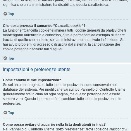
altri, ad es. in biblioteca, Internet point, università, ecc. Se non vedi il checkbox,
significa che un amministratore ha disabilitato questa caratteristica.
Top
Che cosa provoca il comando “Cancella cookie”?
La funzione “Cancella cookie” eliminerà tutti i cookie generati da phpBB che ti
mantengono autenticato e connesso, oltre a permetterti ad esempio di tenere
traccia di quello che hai letto, se l’amministrazione ha attivato la funzione. Se
hai avuto problemi di accesso o di uscita dal sistema, la cancellazione dei
cookie potrebbe risolvere tali disguidi.
Top
Impostazioni e preferenze utente
Come cambio le mie impostazioni?
Se sei un utente registrato, tutte le tue impostazioni sono conservate nel
database del sistema. Per modificarle vai sul tuo Pannello di Controllo Utente;
generalmente sta in cima ad ogni pagina, ma questo potrebbe non essere
sempre vero. Questo ti permetterà di cambiare tutte le tue impostazioni e le
preferenze.
Top
Come posso evitare di apparire nella lista degli utenti in linea?
Nel Pannello di Controllo Utente, sotto “Preferenze”, trovi l’opzione
Nascondi il