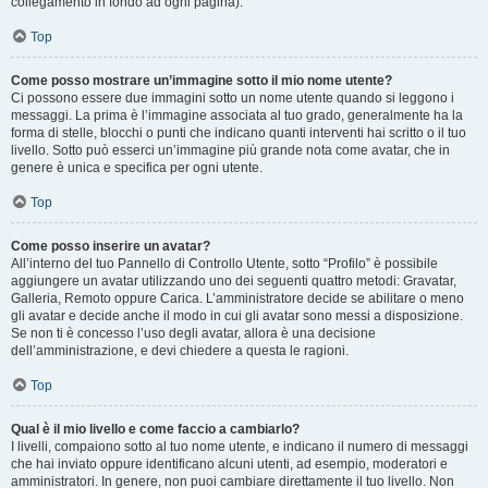
collegamento in fondo ad ogni pagina).
Top
Come posso mostrare un’immagine sotto il mio nome utente?
Ci possono essere due immagini sotto un nome utente quando si leggono i
messaggi. La prima è l’immagine associata al tuo grado, generalmente ha la
forma di stelle, blocchi o punti che indicano quanti interventi hai scritto o il tuo
livello. Sotto può esserci un’immagine più grande nota come avatar, che in
genere è unica e specifica per ogni utente.
Top
Come posso inserire un avatar?
All’interno del tuo Pannello di Controllo Utente, sotto “Profilo” è possibile
aggiungere un avatar utilizzando uno dei seguenti quattro metodi: Gravatar,
Galleria, Remoto oppure Carica. L’amministratore decide se abilitare o meno
gli avatar e decide anche il modo in cui gli avatar sono messi a disposizione.
Se non ti è concesso l’uso degli avatar, allora è una decisione
dell’amministrazione, e devi chiedere a questa le ragioni.
Top
Qual è il mio livello e come faccio a cambiarlo?
I livelli, compaiono sotto al tuo nome utente, e indicano il numero di messaggi
che hai inviato oppure identificano alcuni utenti, ad esempio, moderatori e
amministratori. In genere, non puoi cambiare direttamente il tuo livello. Non