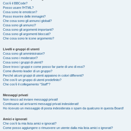
Cos’è il BBCode?
Posso usare l’HTML?
Cosa sono le emoticon?
Posso inserire delle immagini?
Che cosa sono gli annunci globali?
Cosa sono gli annunci?
Cosa sono gli argomenti importanti?
Cosa sono gli argomenti bloccati?
Che cosa sono le icone argomento?
Livelli e gruppi di utenti
Cosa sono gli amministratori?
Cosa sono i moderatori?
Cosa sono i gruppi di utenti?
Dove trovo i gruppi e come posso far parte di uno di essi?
Come divento leader di un gruppo?
Perché alcuni gruppi di utenti appaiono in colori differenti?
Che cos’è un gruppo di utenti predefinito?
Che cos’è il collegamento “Staff”?
Messaggi privati
Non riesco ad inviare messaggi privati!
Continuano ad arrivarmi messaggi privati indesiderati!
Ho ricevuto un messaggio di posta indesiderata o spam da qualcuno in questa Board!
Amici e ignorati
Che cos’è la mia lista amici e ignorati?
Come posso aggiungere o rimuovere un utente dalla mia lista amici o ignorati?