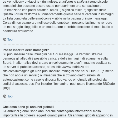
Le «emoticon» o «faccine» (in inglese,
emoticons
o
smileys
) sono piccole
immagini che possono essere usate per esprimere una sensazione o
un’emozione con pochi caratteri; ad es. :) significa felice, :( significa triste.
Questo Forum trasforma automaticamente queste serie di caratteri in immagini.
La lista completa delle emoticon è visibile nella pagina di invio messaggi.
Cerca di non esagerare nell’uso delle emoticon, possono facilmente rendere
un messaggio illeggibile, e un moderatore potrebbe decidere di modificarlo o
addirittura rimuoverlo.
Top
Posso inserire delle immagini?
Sì, puoi inserire delle immagini nei tuoi messaggi. Se l’amministratore
permette gli allegati è possibile caricare delle immagini direttamente sulla
Board; in alternativa devi creare un collegamento a un’immagine ospitata su
un server di pubblico accesso, ad es. http://www.indirizzo-del-
sito.com/immagine.gif. Non puoi inserire immagini che hai sul tuo PC (a meno
che non abbia un server!) o immagini che si trovano dietro sistemi di
autenticazione, come caselle di posta tipo yahoo o hotmail, siti protetti da
codici di accesso, ecc. Per inserire l’immagine, puoi usare il comando BBCode
[img].
Top
Che cosa sono gli annunci globali?
Gli annunci globali sono annunci che contengono informazioni molto
importanti e tu dovresti leggerli quanto prima. Gli annunci globali appaiono in