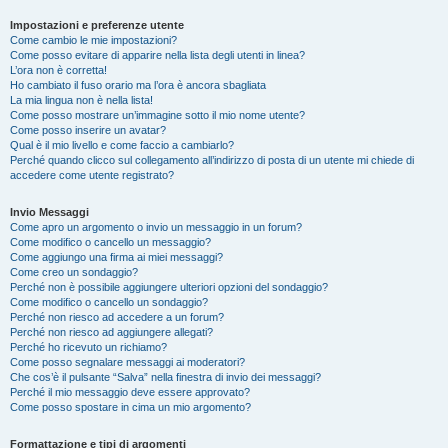
Impostazioni e preferenze utente
Come cambio le mie impostazioni?
Come posso evitare di apparire nella lista degli utenti in linea?
L’ora non è corretta!
Ho cambiato il fuso orario ma l’ora è ancora sbagliata
La mia lingua non è nella lista!
Come posso mostrare un’immagine sotto il mio nome utente?
Come posso inserire un avatar?
Qual è il mio livello e come faccio a cambiarlo?
Perché quando clicco sul collegamento all’indirizzo di posta di un utente mi chiede di
accedere come utente registrato?
Invio Messaggi
Come apro un argomento o invio un messaggio in un forum?
Come modifico o cancello un messaggio?
Come aggiungo una firma ai miei messaggi?
Come creo un sondaggio?
Perché non è possibile aggiungere ulteriori opzioni del sondaggio?
Come modifico o cancello un sondaggio?
Perché non riesco ad accedere a un forum?
Perché non riesco ad aggiungere allegati?
Perché ho ricevuto un richiamo?
Come posso segnalare messaggi ai moderatori?
Che cos’è il pulsante “Salva” nella finestra di invio dei messaggi?
Perché il mio messaggio deve essere approvato?
Come posso spostare in cima un mio argomento?
Formattazione e tipi di argomenti