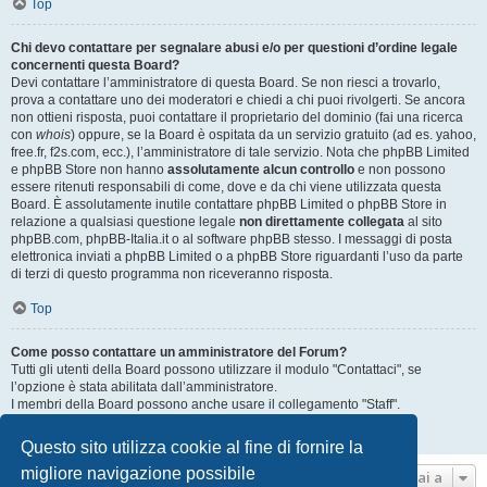
Top
Chi devo contattare per segnalare abusi e/o per questioni d’ordine legale
concernenti questa Board?
Devi contattare l’amministratore di questa Board. Se non riesci a trovarlo,
prova a contattare uno dei moderatori e chiedi a chi puoi rivolgerti. Se ancora
non ottieni risposta, puoi contattare il proprietario del dominio (fai una ricerca
con
whois
) oppure, se la Board è ospitata da un servizio gratuito (ad es. yahoo,
free.fr, f2s.com, ecc.), l’amministratore di tale servizio. Nota che phpBB Limited
e phpBB Store non hanno
assolutamente alcun controllo
e non possono
essere ritenuti responsabili di come, dove e da chi viene utilizzata questa
Board. È assolutamente inutile contattare phpBB Limited o phpBB Store in
relazione a qualsiasi questione legale
non direttamente collegata
al sito
phpBB.com, phpBB-Italia.it o al software phpBB stesso. I messaggi di posta
elettronica inviati a phpBB Limited o a phpBB Store riguardanti l’uso da parte
di terzi di questo programma non riceveranno risposta.
Top
Come posso contattare un amministratore del Forum?
Tutti gli utenti della Board possono utilizzare il modulo "Contattaci", se
l’opzione è stata abilitata dall’amministratore.
I membri della Board possono anche usare il collegamento "Staff".
Top
Questo sito utilizza cookie al fine di fornire la
migliore navigazione possibile
Vai a