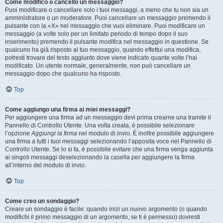
Come modifico o cancello un messaggio?
Puoi modificare o cancellare solo i tuoi messaggi, a meno che tu non sia un
amministratore o un moderatore. Puoi cancellare un messaggio premendo il
pulsante con la «X» nel messaggio che vuoi eliminare. Puoi modificare un
messaggio (a volte solo per un limitato periodo di tempo dopo il suo
inserimento) premendo il pulsante
modifica
nel messaggio in questione. Se
qualcuno ha già risposto al tuo messaggio, quando effettui una modifica,
potresti trovare del testo aggiunto dove viene indicato quante volte l’hai
modificato. Un utente normale, generalmente, non può cancellare un
messaggio dopo che qualcuno ha risposto.
Top
Come aggiungo una firma ai miei messaggi?
Per aggiungere una firma ad un messaggio devi prima crearne una tramite il
Pannello di Controllo Utente. Una volta creata, è possibile selezionare
l’opzione
Aggiungi la firma
nel modulo di invio. È inoltre possibile aggiungere
una firma a tutti i tuoi messaggi selezionando l’apposita voce nel Pannello di
Controllo Utente. Se lo si fa, è possibile evitare che una firma venga aggiunta
ai singoli messaggi deselezionando la casella per aggiungere la firma
all’interno del modulo di invio.
Top
Come creo un sondaggio?
Creare un sondaggio è facile: quando inizi un nuovo argomento (o quando
modifichi il primo messaggio di un argomento, se ti è permesso) dovresti