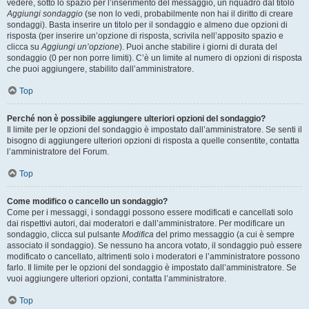
vedere, sotto lo spazio per l’inserimento del messaggio, un riquadro dal titolo
Aggiungi sondaggio
(se non lo vedi, probabilmente non hai il diritto di creare
sondaggi). Basta inserire un titolo per il sondaggio e almeno due opzioni di
risposta (per inserire un’opzione di risposta, scrivila nell’apposito spazio e
clicca su
Aggiungi un’opzione
). Puoi anche stabilire i giorni di durata del
sondaggio (0 per non porre limiti). C’è un limite al numero di opzioni di risposta
che puoi aggiungere, stabilito dall’amministratore.
Top
Perché non è possibile aggiungere ulteriori opzioni del sondaggio?
Il limite per le opzioni del sondaggio è impostato dall’amministratore. Se senti il
bisogno di aggiungere ulteriori opzioni di risposta a quelle consentite, contatta
l’amministratore del Forum.
Top
Come modifico o cancello un sondaggio?
Come per i messaggi, i sondaggi possono essere modificati e cancellati solo
dai rispettivi autori, dai moderatori e dall’amministratore. Per modificare un
sondaggio, clicca sul pulsante
Modifica
del primo messaggio (a cui è sempre
associato il sondaggio). Se nessuno ha ancora votato, il sondaggio può essere
modificato o cancellato, altrimenti solo i moderatori e l’amministratore possono
farlo. Il limite per le opzioni del sondaggio è impostato dall’amministratore. Se
vuoi aggiungere ulteriori opzioni, contatta l’amministratore.
Top