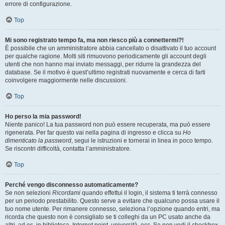
errore di configurazione.
Top
Mi sono registrato tempo fa, ma non riesco più a connettermi?!
È possibile che un amministratore abbia cancellato o disattivato il tuo account
per qualche ragione. Molti siti rimuovono periodicamente gli account degli
utenti che non hanno mai inviato messaggi, per ridurre la grandezza del
database. Se il motivo è quest’ultimo registrati nuovamente e cerca di farti
coinvolgere maggiormente nelle discussioni.
Top
Ho perso la mia password!
Niente panico! La tua password non può essere recuperata, ma può essere
rigenerata. Per far questo vai nella pagina di ingresso e clicca su
Ho
dimenticato la password
, segui le istruzioni e tornerai in linea in poco tempo.
Se riscontri difficoltà, contatta l’amministratore.
Top
Perché vengo disconnesso automaticamente?
Se non selezioni
Ricordami
quando effettui il login, il sistema ti terrà connesso
per un periodo prestabilito. Questo serve a evitare che qualcuno possa usare il
tuo nome utente. Per rimanere connesso, seleziona l’opzione quando entri, ma
ricorda che questo non è consigliato se ti colleghi da un PC usato anche da