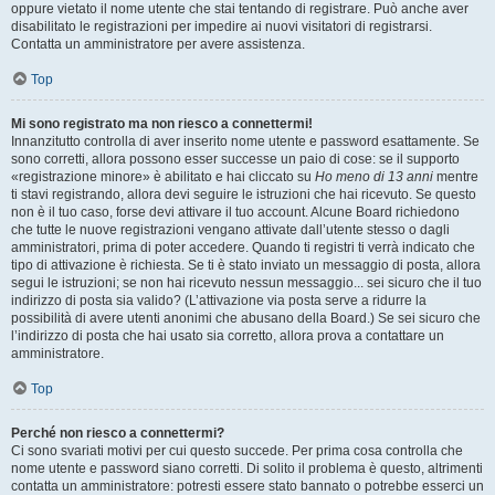
oppure vietato il nome utente che stai tentando di registrare. Può anche aver
disabilitato le registrazioni per impedire ai nuovi visitatori di registrarsi.
Contatta un amministratore per avere assistenza.
Top
Mi sono registrato ma non riesco a connettermi!
Innanzitutto controlla di aver inserito nome utente e password esattamente. Se
sono corretti, allora possono esser successe un paio di cose: se il supporto
«registrazione minore» è abilitato e hai cliccato su
Ho meno di 13 anni
mentre
ti stavi registrando, allora devi seguire le istruzioni che hai ricevuto. Se questo
non è il tuo caso, forse devi attivare il tuo account. Alcune Board richiedono
che tutte le nuove registrazioni vengano attivate dall’utente stesso o dagli
amministratori, prima di poter accedere. Quando ti registri ti verrà indicato che
tipo di attivazione è richiesta. Se ti è stato inviato un messaggio di posta, allora
segui le istruzioni; se non hai ricevuto nessun messaggio... sei sicuro che il tuo
indirizzo di posta sia valido? (L’attivazione via posta serve a ridurre la
possibilità di avere utenti anonimi che abusano della Board.) Se sei sicuro che
l’indirizzo di posta che hai usato sia corretto, allora prova a contattare un
amministratore.
Top
Perché non riesco a connettermi?
Ci sono svariati motivi per cui questo succede. Per prima cosa controlla che
nome utente e password siano corretti. Di solito il problema è questo, altrimenti
contatta un amministratore: potresti essere stato bannato o potrebbe esserci un