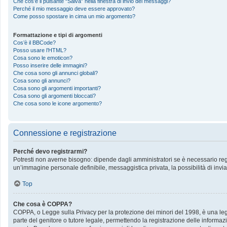
Che cos’è il pulsante “Salva” nella finestra di invio dei messaggi?
Perché il mio messaggio deve essere approvato?
Come posso spostare in cima un mio argomento?
Formattazione e tipi di argomenti
Cos’è il BBCode?
Posso usare l’HTML?
Cosa sono le emoticon?
Posso inserire delle immagini?
Che cosa sono gli annunci globali?
Cosa sono gli annunci?
Cosa sono gli argomenti importanti?
Cosa sono gli argomenti bloccati?
Che cosa sono le icone argomento?
Connessione e registrazione
Perché devo registrarmi?
Potresti non averne bisogno: dipende dagli amministratori se è necessario regis
un’immagine personale definibile, messaggistica privata, la possibilità di invia
Top
Che cosa è COPPA?
COPPA, o Legge sulla Privacy per la protezione dei minori del 1998, è una legge
parte del genitore o tutore legale, permettendo la registrazione delle informazi