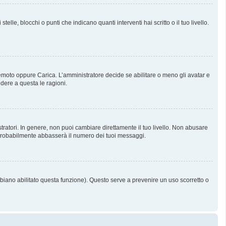
, blocchi o punti che indicano quanti interventi hai scritto o il tuo livello.
 Remoto oppure Carica. L’amministratore decide se abilitare o meno gli avatar e
dere a questa le ragioni.
tratori. In genere, non puoi cambiare direttamente il tuo livello. Non abusare
probabilmente abbasserà il numero dei tuoi messaggi.
bbiano abilitato questa funzione). Questo serve a prevenire un uso scorretto o