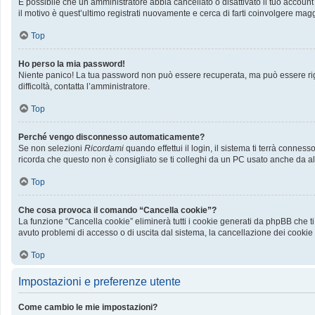
È possibile che un amministratore abbia cancellato o disattivato il tuo accoun
il motivo è quest’ultimo registrati nuovamente e cerca di farti coinvolgere mag
Top
Ho perso la mia password!
Niente panico! La tua password non può essere recuperata, ma può essere rige
difficoltà, contatta l’amministratore.
Top
Perché vengo disconnesso automaticamente?
Se non selezioni
Ricordami
quando effettui il login, il sistema ti terrà conn
ricorda che questo non è consigliato se ti colleghi da un PC usato anche da altri
Top
Che cosa provoca il comando “Cancella cookie”?
La funzione “Cancella cookie” eliminerà tutti i cookie generati da phpBB che ti
avuto problemi di accesso o di uscita dal sistema, la cancellazione dei cookie p
Top
Impostazioni e preferenze utente
Come cambio le mie impostazioni?