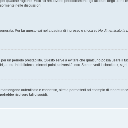
t per qualche ragione. Molti siti rimuovono periodicamente gli account degli utent
giormente nelle discussioni.
nerata. Per far questo vai nella pagina di ingresso e clicca su
Ho dimenticato la
esso per un periodo prestabilito. Questo serve a evitare che qualcuno possa usare i
, ad es. in biblioteca, Internet point, università, ecc. Se non vedi il checkbox, signi
 mantengono autenticato e connesso, oltre a permetterti ad esempio di tenere traccia
otrebbe risolvere tali disguidi.