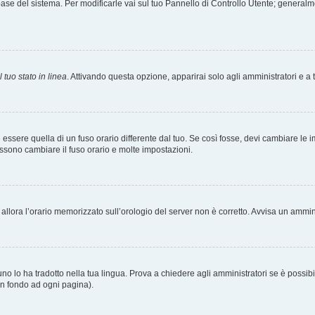
tabase del sistema. Per modificarle vai sul tuo Pannello di Controllo Utente; gener
 tuo stato in linea
. Attivando questa opzione, apparirai solo agli amministratori e a 
ere quella di un fuso orario differente dal tuo. Se così fosse, devi cambiare le impo
ossono cambiare il fuso orario e molte impostazioni.
a, allora l’orario memorizzato sull’orologio del server non è corretto. Avvisa un ammi
o lo ha tradotto nella tua lingua. Prova a chiedere agli amministratori se è possibil
 in fondo ad ogni pagina).