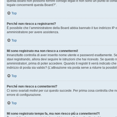
questa Board non possono fornire consigli legali e non sono un punto di contat
legale concernenti questa Board?”.
Top
Perché non riesco a registrarmi?
È possibile che l’amministratore della Board abbia bannato il tuo indirizzo IP op
amministratore per avere assistenza.
Top
Mi sono registrato ma non riesco a connettermi!
Innanzitutto controlla di aver inserito nome utente e password esattamente. Se 
stavi registrando, allora devi seguire le istruzioni che hai ricevuto. Se questo 
amministratori, prima di poter accedere. Quando ti registri ti verrà indicato che 
indirizzo di posta sia valido? (L’attivazione via posta serve a ridurre la possib
Top
Perché non riesco a connettermi?
Ci sono svariati motivi per cui questo succede. Per prima cosa controlla che no
errore di configurazione.
Top
Mi sono registrato tempo fa, ma non riesco più a connettermi?!