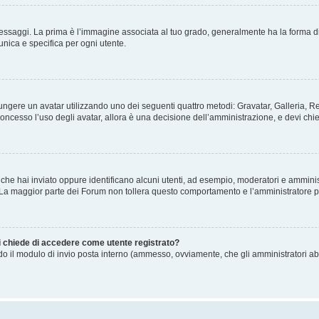
gi. La prima è l’immagine associata al tuo grado, generalmente ha la forma di stelle
nica e specifica per ogni utente.
ggiungere un avatar utilizzando uno dei seguenti quattro metodi: Gravatar, Galleria,
oncesso l’uso degli avatar, allora è una decisione dell’amministrazione, e devi chie
 che hai inviato oppure identificano alcuni utenti, ad esempio, moderatori e amminis
. La maggior parte dei Forum non tollera questo comportamento e l’amministratore 
mi chiede di accedere come utente registrato?
ando il modulo di invio posta interno (ammesso, ovviamente, che gli amministratori a