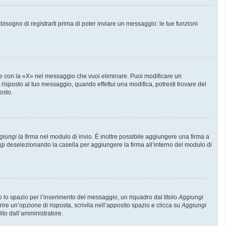
sogno di registrarti prima di poter inviare un messaggio: le tue funzioni
e con la «X» nel messaggio che vuoi eliminare. Puoi modificare un
isposto al tuo messaggio, quando effettui una modifica, potresti trovare del
osto.
giungi la firma
nel modulo di invio. È inoltre possibile aggiungere una firma a
ggi deselezionando la casella per aggiungere la firma all’interno del modulo di
lo spazio per l’inserimento del messaggio, un riquadro dal titolo
Aggiungi
rire un’opzione di risposta, scrivila nell’apposito spazio e clicca su
Aggiungi
lito dall’amministratore.