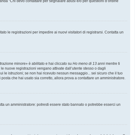
manda “Chi devo contattare per segnalare abusi e/o per questioni d’ordine
to le registrazioni per impedire ai nuovi visitatori di registrarsi. Contatta un
trazione minore» è abilitato e hai cliccato su
Ho meno di 13 anni
mentre ti
e le nuove registrazioni vengano attivate dall’utente stesso o dagli
gui le istruzioni; se non hai ricevuto nessun messaggio... sei sicuro che il tuo
di posta che hai usato sia corretto, allora prova a contattare un amministratore.
atta un amministratore: potresti essere stato bannato o potrebbe esserci un