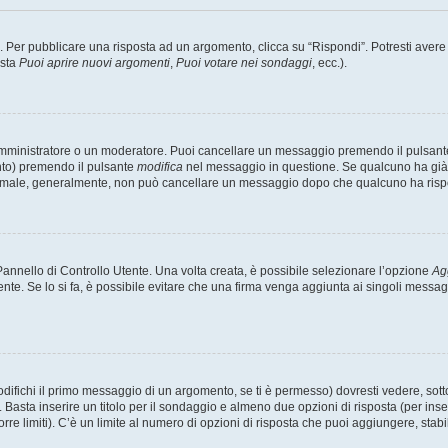
er pubblicare una risposta ad un argomento, clicca su “Rispondi”. Potresti avere bi
ista
Puoi aprire nuovi argomenti
,
Puoi votare nei sondaggi
, ecc.).
 amministratore o un moderatore. Puoi cancellare un messaggio premendo il pulsant
nto) premendo il pulsante
modifica
nel messaggio in questione. Se qualcuno ha già r
 normale, generalmente, non può cancellare un messaggio dopo che qualcuno ha risp
nnello di Controllo Utente. Una volta creata, è possibile selezionare l’opzione
Ag
ente. Se lo si fa, è possibile evitare che una firma venga aggiunta ai singoli messa
ichi il primo messaggio di un argomento, se ti è permesso) dovresti vedere, sotto 
. Basta inserire un titolo per il sondaggio e almeno due opzioni di risposta (per inse
orre limiti). C’è un limite al numero di opzioni di risposta che puoi aggiungere, stabi