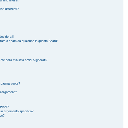
di uno di essi?
ori differenti?
esiderati!
erata o spam da qualcuno in questa Board!
 dalla mia lista amici o ignorati?
a pagina vuota?
i argomenti?
izioni?
un argomento specifico?
ico?