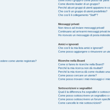
Dove trovo i gruppi e come posso far parte 
Come divento leader di un gruppo?
Perché alcuni gruppi di utenti appaiono in col
Che cos’è un gruppo di utenti predefinito?
Che cos’è il collegamento “Staff”?
Messaggi privati
Non riesco ad inviare messaggi privati!
Continuano ad arrivarmi messaggi privati ind
Ho ricevuto un messaggio di posta indesid
Amici e ignorati
Che cos’è la mia lista amici e ignorati?
Come posso aggiungere o rimuovere un utente
Ricerche nella Board
accedere come utente registrato?
Come si fanno le ricerche nella Board?
Perché la mia ricerca non dà risultati?
Perché la mia ricerca dà come risultato un
Come posso cercare un utente?
Come posso trovare i miei messaggi e i mie
Sottoscrizioni e segnalibri
Qual è la differenza fra segnalibri e sottoscr
Come posso sottoscrivere un segnalibro o 
Come posso sottoscrivere un forum specif
Come cancello le mie sottoscrizioni?