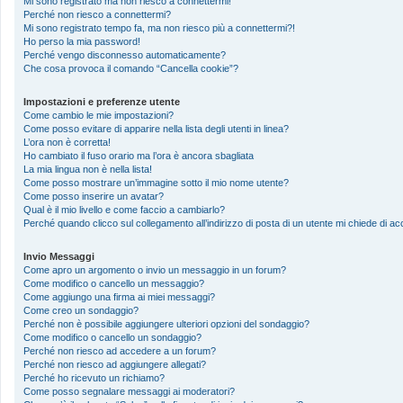
Mi sono registrato ma non riesco a connettermi!
Perché non riesco a connettermi?
Mi sono registrato tempo fa, ma non riesco più a connettermi?!
Ho perso la mia password!
Perché vengo disconnesso automaticamente?
Che cosa provoca il comando “Cancella cookie”?
Impostazioni e preferenze utente
Come cambio le mie impostazioni?
Come posso evitare di apparire nella lista degli utenti in linea?
L’ora non è corretta!
Ho cambiato il fuso orario ma l’ora è ancora sbagliata
La mia lingua non è nella lista!
Come posso mostrare un’immagine sotto il mio nome utente?
Come posso inserire un avatar?
Qual è il mio livello e come faccio a cambiarlo?
Perché quando clicco sul collegamento all’indirizzo di posta di un utente mi chiede di 
Invio Messaggi
Come apro un argomento o invio un messaggio in un forum?
Come modifico o cancello un messaggio?
Come aggiungo una firma ai miei messaggi?
Come creo un sondaggio?
Perché non è possibile aggiungere ulteriori opzioni del sondaggio?
Come modifico o cancello un sondaggio?
Perché non riesco ad accedere a un forum?
Perché non riesco ad aggiungere allegati?
Perché ho ricevuto un richiamo?
Come posso segnalare messaggi ai moderatori?