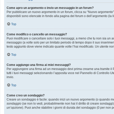
Come apro un argomento o invio un messaggio in un forum?
Per pubblicare un nuovo argomento in un forum, clicca su “Nuovo argomento”. P
disponibili sono elencate in fondo alla pagina del forum o dell’argomento (la l
Top
Come modifico o cancello un messaggio?
Puoi modificare o cancellare solo i tuoi messaggi, a meno che tu non sia un
messaggio (a volte solo per un limitato periodo di tempo dopo il suo inserime
testo aggiunto dove viene indicato quante volte l’hai modificato. Un utente
Top
Come aggiungo una firma ai miei messaggi?
Per aggiungere una firma ad un messaggio devi prima crearne una tramite il Pa
tutti i tuoi messaggi selezionando l’apposita voce nel Pannello di Controllo Ut
invio.
Top
Come creo un sondaggio?
Creare un sondaggio è facile: quando inizi un nuovo argomento (o quando modif
sondaggio
(se non lo vedi, probabilmente non hai il diritto di creare sondaggi)
un’opzione
). Puoi anche stabilire i giorni di durata del sondaggio (0 per non p