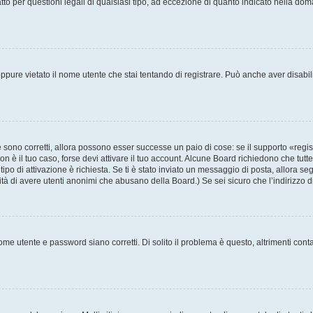
to per questioni legali di qualsiasi tipo, ad eccezione di quanto indicato nella do
pure vietato il nome utente che stai tentando di registrare. Può anche aver disabilita
sono corretti, allora possono esser successe un paio di cose: se il supporto «regis
non è il tuo caso, forse devi attivare il tuo account. Alcune Board richiedono che tutt
tipo di attivazione è richiesta. Se ti è stato inviato un messaggio di posta, allora se
ilità di avere utenti anonimi che abusano della Board.) Se sei sicuro che l’indirizzo 
me utente e password siano corretti. Di solito il problema è questo, altrimenti cont