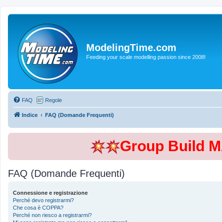
ModelingTime.com
Feeding your scale modelling passion since 2008!
FAQ
Regole
Indice
FAQ (Domande Frequenti)
Group Build 
FAQ (Domande Frequenti)
Connessione e registrazione
Perché devo registrarmi?
Che cosa è COPPA?
Perché non riesco a registrarmi?