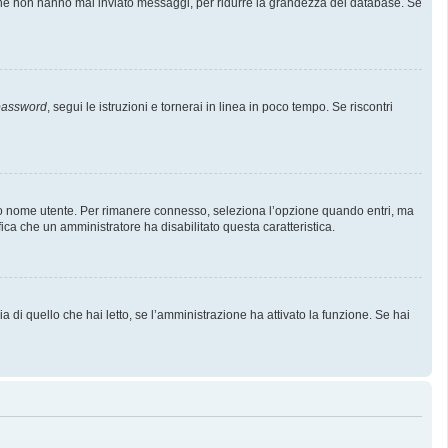
i che non hanno mai inviato messaggi, per ridurre la grandezza del database. Se
 password
, segui le istruzioni e tornerai in linea in poco tempo. Se riscontri
l tuo nome utente. Per rimanere connesso, seleziona l’opzione quando entri, ma
fica che un amministratore ha disabilitato questa caratteristica.
 di quello che hai letto, se l’amministrazione ha attivato la funzione. Se hai