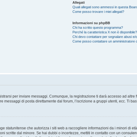
Allegati
Quali allegati sono ammessi in questa Boar
Come posso trovare i miei allegati?
Informazioni su phpBB
Chi ha scritto questo programma?
Perché la caratteristica X non è disponibile?
Chi devo contattare per segnalare abusi e/o
Come posso contattare un amministratore 
trarsi per inviare messaggi. Comunque, la registrazione ti darà accesso ad altre fun
re messaggi di posta direttamente dal forum, l’iscrizione a gruppi utenti, ecc. Ti ba
 statunitense che autorizza i siti web a raccogliere informazioni da i minori di età
oni scritte dal minore. Se hai dubbi o incertezze, mettiti in contatto con un consule