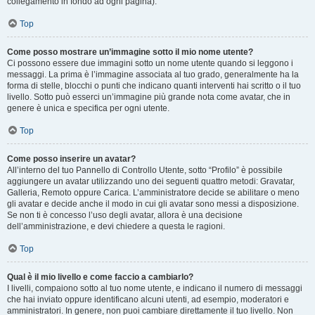
collegamento in fondo ad ogni pagina).
Top
Come posso mostrare un’immagine sotto il mio nome utente?
Ci possono essere due immagini sotto un nome utente quando si leggono i
messaggi. La prima è l’immagine associata al tuo grado, generalmente ha la
forma di stelle, blocchi o punti che indicano quanti interventi hai scritto o il tuo
livello. Sotto può esserci un’immagine più grande nota come avatar, che in
genere è unica e specifica per ogni utente.
Top
Come posso inserire un avatar?
All’interno del tuo Pannello di Controllo Utente, sotto “Profilo” è possibile
aggiungere un avatar utilizzando uno dei seguenti quattro metodi: Gravatar,
Galleria, Remoto oppure Carica. L’amministratore decide se abilitare o meno
gli avatar e decide anche il modo in cui gli avatar sono messi a disposizione.
Se non ti è concesso l’uso degli avatar, allora è una decisione
dell’amministrazione, e devi chiedere a questa le ragioni.
Top
Qual è il mio livello e come faccio a cambiarlo?
I livelli, compaiono sotto al tuo nome utente, e indicano il numero di messaggi
che hai inviato oppure identificano alcuni utenti, ad esempio, moderatori e
amministratori. In genere, non puoi cambiare direttamente il tuo livello. Non