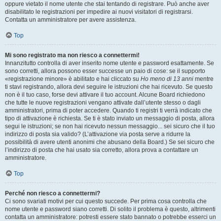
oppure vietato il nome utente che stai tentando di registrare. Può anche aver
disabilitato le registrazioni per impedire ai nuovi visitatori di registrarsi.
Contatta un amministratore per avere assistenza.
Top
Mi sono registrato ma non riesco a connettermi!
Innanzitutto controlla di aver inserito nome utente e password esattamente. Se
sono corretti, allora possono esser successe un paio di cose: se il supporto
«registrazione minore» è abilitato e hai cliccato su
Ho meno di 13 anni
mentre
ti stavi registrando, allora devi seguire le istruzioni che hai ricevuto. Se questo
non è il tuo caso, forse devi attivare il tuo account. Alcune Board richiedono
che tutte le nuove registrazioni vengano attivate dall’utente stesso o dagli
amministratori, prima di poter accedere. Quando ti registri ti verrà indicato che
tipo di attivazione è richiesta. Se ti è stato inviato un messaggio di posta, allora
segui le istruzioni; se non hai ricevuto nessun messaggio... sei sicuro che il tuo
indirizzo di posta sia valido? (L’attivazione via posta serve a ridurre la
possibilità di avere utenti anonimi che abusano della Board.) Se sei sicuro che
l’indirizzo di posta che hai usato sia corretto, allora prova a contattare un
amministratore.
Top
Perché non riesco a connettermi?
Ci sono svariati motivi per cui questo succede. Per prima cosa controlla che
nome utente e password siano corretti. Di solito il problema è questo, altrimenti
contatta un amministratore: potresti essere stato bannato o potrebbe esserci un