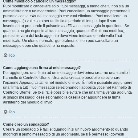
Come modifico o cancello un messaggio?
Puoi modificare o cancellare solo i tuoi messaggi, a meno che tu non sia un
amministratore o un moderatore. Puoi cancellare un messaggio premendo il
pulsante con la «X» nel messaggio che vuoi eliminare. Puoi modificare un
messaggio (a volte solo per un limitato periodo di tempo dopo il suo
inserimento) premendo il pulsante
modifica
nel messaggio in questione. Se
qualcuno ha già risposto al tuo messaggio, quando effettui una modifica,
potresti trovare del testo aggiunto dove viene indicato quante volte l’hai
modificato. Un utente normale, generalmente, non può cancellare un
messaggio dopo che qualcuno ha risposto.
Top
Come aggiungo una firma ai miei messaggi?
Per aggiungere una firma ad un messaggio devi prima crearne una tramite il
Pannello di Controllo Utente. Una volta creata, è possibile selezionare
l’opzione
Aggiungi la firma
nel modulo di invio. È inoltre possibile aggiungere
una firma a tutti i tuoi messaggi selezionando l’apposita voce nel Pannello di
Controllo Utente. Se lo si fa, è possibile evitare che una firma venga aggiunta
ai singoli messaggi deselezionando la casella per aggiungere la firma
all’interno del modulo di invio.
Top
Come creo un sondaggio?
Creare un sondaggio è facile: quando inizi un nuovo argomento (o quando
modifichi il primo messaggio di un argomento, se ti è permesso) dovresti