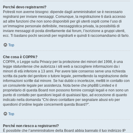
Perché devo registrarmi?
Potresti non averne bisogno: dipende dagli amministratori se è necessario
registrarsi per inviare messaggi. Comunque, la registrazione ti darà accesso
ad altre funzioni che non sono disponibili per gli utenti ospiti come l’uso di
un’immagine personale definibile, messaggistica privata, la possibilità di
inviare messaggi di posta direttamente dal forum, l’iscrizione a gruppi utenti,
ecc. Ti bastano pochi secondi per registrarti e quindi ti raccomandiamo di farlo.
Top
Che cosa è COPPA?
COPPA, o Legge sulla Privacy per la protezione dei minori del 1998, è una
legge statunitense che autorizza i siti web a raccogliere informazioni da i
minori di età inferiore a 13 anni. Per avere tale consenso serve una richiesta
scritta da parte del genitore o tutore legale, permettendo la registrazione delle
informazioni scritte dal minore. Se hai dubbi o incertezze, mettiti in contatto con
un consulente legale per assistenza. Nota bene che phpBB Limited e il
proprietario di questa Board non possono fornire consigli legali e non sono un
punto di contatto per questioni legali di qualsiasi tipo, ad eccezione di quanto
indicato nella domanda “Chi devo contattare per segnalare abusi e/o per
questioni d’ordine legale concernenti questa Board?”.
Top
Perché non riesco a registrarmi?
È possibile che l’amministratore della Board abbia bannato il tuo indirizzo IP