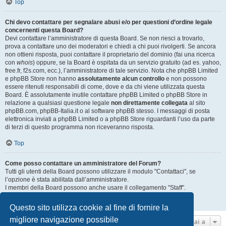
Top
Chi devo contattare per segnalare abusi e/o per questioni d’ordine legale
concernenti questa Board?
Devi contattare l’amministratore di questa Board. Se non riesci a trovarlo,
prova a contattare uno dei moderatori e chiedi a chi puoi rivolgerti. Se ancora
non ottieni risposta, puoi contattare il proprietario del dominio (fai una ricerca
con
whois
) oppure, se la Board è ospitata da un servizio gratuito (ad es. yahoo,
free.fr, f2s.com, ecc.), l’amministratore di tale servizio. Nota che phpBB Limited
e phpBB Store non hanno
assolutamente alcun controllo
e non possono
essere ritenuti responsabili di come, dove e da chi viene utilizzata questa
Board. È assolutamente inutile contattare phpBB Limited o phpBB Store in
relazione a qualsiasi questione legale
non direttamente collegata
al sito
phpBB.com, phpBB-Italia.it o al software phpBB stesso. I messaggi di posta
elettronica inviati a phpBB Limited o a phpBB Store riguardanti l’uso da parte
di terzi di questo programma non riceveranno risposta.
Top
Come posso contattare un amministratore del Forum?
Tutti gli utenti della Board possono utilizzare il modulo "Contattaci", se
l’opzione è stata abilitata dall’amministratore.
I membri della Board possono anche usare il collegamento "Staff".
Top
Questo sito utilizza cookie al fine di fornire la
migliore navigazione possibile
Vai a