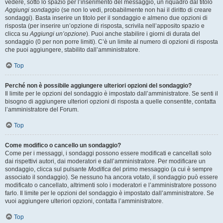
vedere, sotto lo spazio per l’inserimento del messaggio, un riquadro dal titolo
Aggiungi sondaggio
(se non lo vedi, probabilmente non hai il diritto di creare
sondaggi). Basta inserire un titolo per il sondaggio e almeno due opzioni di
risposta (per inserire un’opzione di risposta, scrivila nell’apposito spazio e
clicca su
Aggiungi un’opzione
). Puoi anche stabilire i giorni di durata del
sondaggio (0 per non porre limiti). C’è un limite al numero di opzioni di risposta
che puoi aggiungere, stabilito dall’amministratore.
Top
Perché non è possibile aggiungere ulteriori opzioni del sondaggio?
Il limite per le opzioni del sondaggio è impostato dall’amministratore. Se senti il
bisogno di aggiungere ulteriori opzioni di risposta a quelle consentite, contatta
l’amministratore del Forum.
Top
Come modifico o cancello un sondaggio?
Come per i messaggi, i sondaggi possono essere modificati e cancellati solo
dai rispettivi autori, dai moderatori e dall’amministratore. Per modificare un
sondaggio, clicca sul pulsante
Modifica
del primo messaggio (a cui è sempre
associato il sondaggio). Se nessuno ha ancora votato, il sondaggio può essere
modificato o cancellato, altrimenti solo i moderatori e l’amministratore possono
farlo. Il limite per le opzioni del sondaggio è impostato dall’amministratore. Se
vuoi aggiungere ulteriori opzioni, contatta l’amministratore.
Top