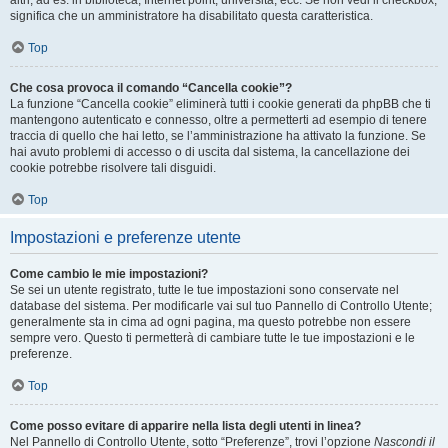
altri, ad es. in biblioteca, Internet point, università, ecc. Se non vedi il checkbox,
significa che un amministratore ha disabilitato questa caratteristica.
Top
Che cosa provoca il comando “Cancella cookie”?
La funzione “Cancella cookie” eliminerà tutti i cookie generati da phpBB che ti
mantengono autenticato e connesso, oltre a permetterti ad esempio di tenere
traccia di quello che hai letto, se l’amministrazione ha attivato la funzione. Se
hai avuto problemi di accesso o di uscita dal sistema, la cancellazione dei
cookie potrebbe risolvere tali disguidi.
Top
Impostazioni e preferenze utente
Come cambio le mie impostazioni?
Se sei un utente registrato, tutte le tue impostazioni sono conservate nel
database del sistema. Per modificarle vai sul tuo Pannello di Controllo Utente;
generalmente sta in cima ad ogni pagina, ma questo potrebbe non essere
sempre vero. Questo ti permetterà di cambiare tutte le tue impostazioni e le
preferenze.
Top
Come posso evitare di apparire nella lista degli utenti in linea?
Nel Pannello di Controllo Utente, sotto “Preferenze”, trovi l’opzione
Nascondi il