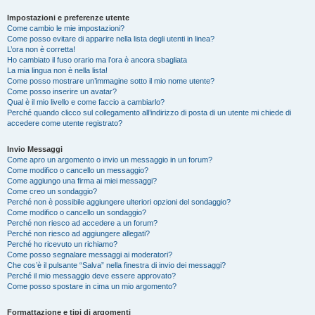
Impostazioni e preferenze utente
Come cambio le mie impostazioni?
Come posso evitare di apparire nella lista degli utenti in linea?
L’ora non è corretta!
Ho cambiato il fuso orario ma l’ora è ancora sbagliata
La mia lingua non è nella lista!
Come posso mostrare un’immagine sotto il mio nome utente?
Come posso inserire un avatar?
Qual è il mio livello e come faccio a cambiarlo?
Perché quando clicco sul collegamento all’indirizzo di posta di un utente mi chiede di
accedere come utente registrato?
Invio Messaggi
Come apro un argomento o invio un messaggio in un forum?
Come modifico o cancello un messaggio?
Come aggiungo una firma ai miei messaggi?
Come creo un sondaggio?
Perché non è possibile aggiungere ulteriori opzioni del sondaggio?
Come modifico o cancello un sondaggio?
Perché non riesco ad accedere a un forum?
Perché non riesco ad aggiungere allegati?
Perché ho ricevuto un richiamo?
Come posso segnalare messaggi ai moderatori?
Che cos’è il pulsante “Salva” nella finestra di invio dei messaggi?
Perché il mio messaggio deve essere approvato?
Come posso spostare in cima un mio argomento?
Formattazione e tipi di argomenti