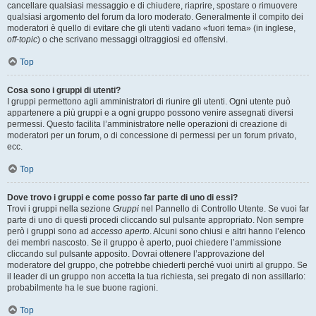
cancellare qualsiasi messaggio e di chiudere, riaprire, spostare o rimuovere
qualsiasi argomento del forum da loro moderato. Generalmente il compito dei
moderatori è quello di evitare che gli utenti vadano «fuori tema» (in inglese,
off-topic
) o che scrivano messaggi oltraggiosi ed offensivi.
Top
Cosa sono i gruppi di utenti?
I gruppi permettono agli amministratori di riunire gli utenti. Ogni utente può
appartenere a più gruppi e a ogni gruppo possono venire assegnati diversi
permessi. Questo facilita l’amministratore nelle operazioni di creazione di
moderatori per un forum, o di concessione di permessi per un forum privato,
ecc.
Top
Dove trovo i gruppi e come posso far parte di uno di essi?
Trovi i gruppi nella sezione
Gruppi
nel Pannello di Controllo Utente. Se vuoi far
parte di uno di questi procedi cliccando sul pulsante appropriato. Non sempre
però i gruppi sono ad
accesso aperto
. Alcuni sono chiusi e altri hanno l’elenco
dei membri nascosto. Se il gruppo è aperto, puoi chiedere l’ammissione
cliccando sul pulsante apposito. Dovrai ottenere l’approvazione del
moderatore del gruppo, che potrebbe chiederti perché vuoi unirti al gruppo. Se
il leader di un gruppo non accetta la tua richiesta, sei pregato di non assillarlo:
probabilmente ha le sue buone ragioni.
Top