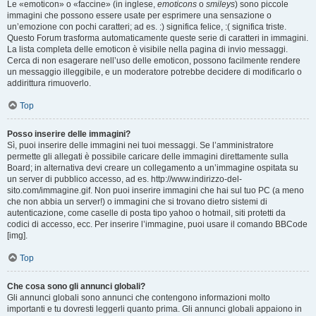
Le «emoticon» o «faccine» (in inglese,
emoticons
o
smileys
) sono piccole
immagini che possono essere usate per esprimere una sensazione o
un’emozione con pochi caratteri; ad es. :) significa felice, :( significa triste.
Questo Forum trasforma automaticamente queste serie di caratteri in immagini.
La lista completa delle emoticon è visibile nella pagina di invio messaggi.
Cerca di non esagerare nell’uso delle emoticon, possono facilmente rendere
un messaggio illeggibile, e un moderatore potrebbe decidere di modificarlo o
addirittura rimuoverlo.
Top
Posso inserire delle immagini?
Sì, puoi inserire delle immagini nei tuoi messaggi. Se l’amministratore
permette gli allegati è possibile caricare delle immagini direttamente sulla
Board; in alternativa devi creare un collegamento a un’immagine ospitata su
un server di pubblico accesso, ad es. http://www.indirizzo-del-
sito.com/immagine.gif. Non puoi inserire immagini che hai sul tuo PC (a meno
che non abbia un server!) o immagini che si trovano dietro sistemi di
autenticazione, come caselle di posta tipo yahoo o hotmail, siti protetti da
codici di accesso, ecc. Per inserire l’immagine, puoi usare il comando BBCode
[img].
Top
Che cosa sono gli annunci globali?
Gli annunci globali sono annunci che contengono informazioni molto
importanti e tu dovresti leggerli quanto prima. Gli annunci globali appaiono in