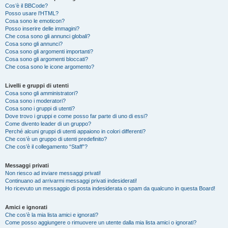
Cos’è il BBCode?
Posso usare l’HTML?
Cosa sono le emoticon?
Posso inserire delle immagini?
Che cosa sono gli annunci globali?
Cosa sono gli annunci?
Cosa sono gli argomenti importanti?
Cosa sono gli argomenti bloccati?
Che cosa sono le icone argomento?
Livelli e gruppi di utenti
Cosa sono gli amministratori?
Cosa sono i moderatori?
Cosa sono i gruppi di utenti?
Dove trovo i gruppi e come posso far parte di uno di essi?
Come divento leader di un gruppo?
Perché alcuni gruppi di utenti appaiono in colori differenti?
Che cos’è un gruppo di utenti predefinito?
Che cos’è il collegamento “Staff”?
Messaggi privati
Non riesco ad inviare messaggi privati!
Continuano ad arrivarmi messaggi privati indesiderati!
Ho ricevuto un messaggio di posta indesiderata o spam da qualcuno in questa Board!
Amici e ignorati
Che cos’è la mia lista amici e ignorati?
Come posso aggiungere o rimuovere un utente dalla mia lista amici o ignorati?