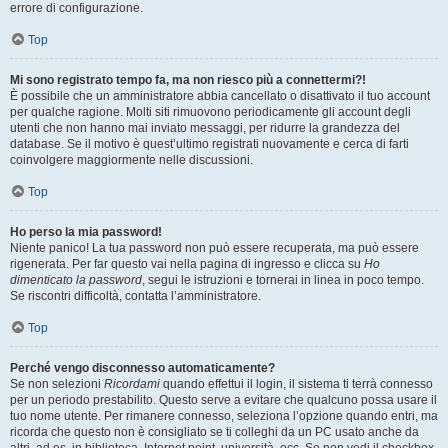
errore di configurazione.
Top
Mi sono registrato tempo fa, ma non riesco più a connettermi?!
È possibile che un amministratore abbia cancellato o disattivato il tuo account
per qualche ragione. Molti siti rimuovono periodicamente gli account degli
utenti che non hanno mai inviato messaggi, per ridurre la grandezza del
database. Se il motivo è quest’ultimo registrati nuovamente e cerca di farti
coinvolgere maggiormente nelle discussioni.
Top
Ho perso la mia password!
Niente panico! La tua password non può essere recuperata, ma può essere
rigenerata. Per far questo vai nella pagina di ingresso e clicca su
Ho
dimenticato la password
, segui le istruzioni e tornerai in linea in poco tempo.
Se riscontri difficoltà, contatta l’amministratore.
Top
Perché vengo disconnesso automaticamente?
Se non selezioni
Ricordami
quando effettui il login, il sistema ti terrà connesso
per un periodo prestabilito. Questo serve a evitare che qualcuno possa usare il
tuo nome utente. Per rimanere connesso, seleziona l’opzione quando entri, ma
ricorda che questo non è consigliato se ti colleghi da un PC usato anche da