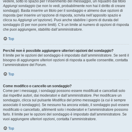
vedere, sotto lo spazio per l’inserimento del messaggio, un riquadro dal titolo
Aggiungi sondaggio
(se non lo vedi, probabilmente non hai il diritto di creare
sondaggi). Basta inserire un titolo per il sondaggio e almeno due opzioni di
risposta (per inserire un’opzione di risposta, scrivila nell’apposito spazio e
clicca su
Aggiungi un’opzione
). Puoi anche stabilire i giorni di durata del
sondaggio (0 per non porre limiti). C’è un limite al numero di opzioni di risposta
che puoi aggiungere, stabilito dall’amministratore.
Top
Perché non è possibile aggiungere ulteriori opzioni del sondaggio?
Il limite per le opzioni del sondaggio è impostato dall’amministratore. Se senti il
bisogno di aggiungere ulteriori opzioni di risposta a quelle consentite, contatta
l’amministratore del Forum.
Top
Come modifico o cancello un sondaggio?
Come per i messaggi, i sondaggi possono essere modificati e cancellati solo
dai rispettivi autori, dai moderatori e dall’amministratore. Per modificare un
sondaggio, clicca sul pulsante
Modifica
del primo messaggio (a cui è sempre
associato il sondaggio). Se nessuno ha ancora votato, il sondaggio può essere
modificato o cancellato, altrimenti solo i moderatori e l’amministratore possono
farlo. Il limite per le opzioni del sondaggio è impostato dall’amministratore. Se
vuoi aggiungere ulteriori opzioni, contatta l’amministratore.
Top