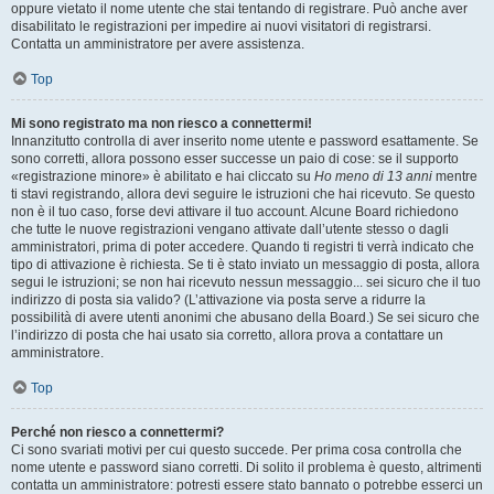
oppure vietato il nome utente che stai tentando di registrare. Può anche aver
disabilitato le registrazioni per impedire ai nuovi visitatori di registrarsi.
Contatta un amministratore per avere assistenza.
Top
Mi sono registrato ma non riesco a connettermi!
Innanzitutto controlla di aver inserito nome utente e password esattamente. Se
sono corretti, allora possono esser successe un paio di cose: se il supporto
«registrazione minore» è abilitato e hai cliccato su
Ho meno di 13 anni
mentre
ti stavi registrando, allora devi seguire le istruzioni che hai ricevuto. Se questo
non è il tuo caso, forse devi attivare il tuo account. Alcune Board richiedono
che tutte le nuove registrazioni vengano attivate dall’utente stesso o dagli
amministratori, prima di poter accedere. Quando ti registri ti verrà indicato che
tipo di attivazione è richiesta. Se ti è stato inviato un messaggio di posta, allora
segui le istruzioni; se non hai ricevuto nessun messaggio... sei sicuro che il tuo
indirizzo di posta sia valido? (L’attivazione via posta serve a ridurre la
possibilità di avere utenti anonimi che abusano della Board.) Se sei sicuro che
l’indirizzo di posta che hai usato sia corretto, allora prova a contattare un
amministratore.
Top
Perché non riesco a connettermi?
Ci sono svariati motivi per cui questo succede. Per prima cosa controlla che
nome utente e password siano corretti. Di solito il problema è questo, altrimenti
contatta un amministratore: potresti essere stato bannato o potrebbe esserci un