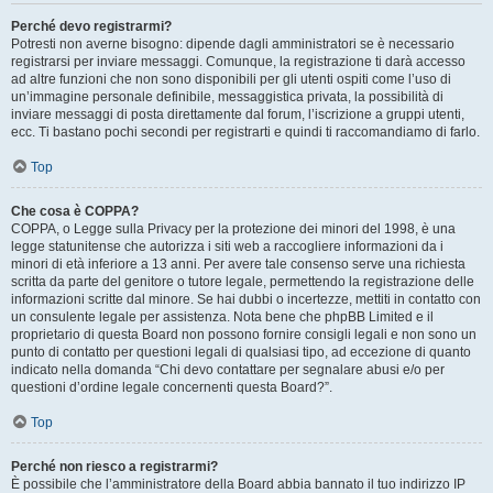
Perché devo registrarmi?
Potresti non averne bisogno: dipende dagli amministratori se è necessario
registrarsi per inviare messaggi. Comunque, la registrazione ti darà accesso
ad altre funzioni che non sono disponibili per gli utenti ospiti come l’uso di
un’immagine personale definibile, messaggistica privata, la possibilità di
inviare messaggi di posta direttamente dal forum, l’iscrizione a gruppi utenti,
ecc. Ti bastano pochi secondi per registrarti e quindi ti raccomandiamo di farlo.
Top
Che cosa è COPPA?
COPPA, o Legge sulla Privacy per la protezione dei minori del 1998, è una
legge statunitense che autorizza i siti web a raccogliere informazioni da i
minori di età inferiore a 13 anni. Per avere tale consenso serve una richiesta
scritta da parte del genitore o tutore legale, permettendo la registrazione delle
informazioni scritte dal minore. Se hai dubbi o incertezze, mettiti in contatto con
un consulente legale per assistenza. Nota bene che phpBB Limited e il
proprietario di questa Board non possono fornire consigli legali e non sono un
punto di contatto per questioni legali di qualsiasi tipo, ad eccezione di quanto
indicato nella domanda “Chi devo contattare per segnalare abusi e/o per
questioni d’ordine legale concernenti questa Board?”.
Top
Perché non riesco a registrarmi?
È possibile che l’amministratore della Board abbia bannato il tuo indirizzo IP