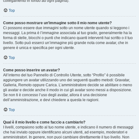
collegamento in fondo ad ogni pagina).
Top
Come posso mostrare un’immagine sotto il mio nome utente?
Ci possono essere due immagini sotto un nome utente quando si leggono i
messaggi. La prima è l’immagine associata al tuo grado, generalmente ha la
forma di stelle, blocchi o punti che indicano quanti interventi hai scritto o il tuo
livello. Sotto può esserci un’immagine più grande nota come avatar, che in
genere è unica e specifica per ogni utente.
Top
Come posso inserire un avatar?
All’interno del tuo Pannello di Controllo Utente, sotto “Profilo” è possibile
aggiungere un avatar utilizzando uno dei seguenti quattro metodi: Gravatar,
Galleria, Remoto oppure Carica. L’amministratore decide se abilitare o meno
gli avatar e decide anche il modo in cui gli avatar sono messi a disposizione.
Se non ti è concesso l’uso degli avatar, allora è una decisione
dell’amministrazione, e devi chiedere a questa le ragioni.
Top
Qual è il mio livello e come faccio a cambiarlo?
I livelli, compaiono sotto al tuo nome utente, e indicano il numero di messaggi
che hai inviato oppure identificano alcuni utenti, ad esempio, moderatori e
amministratori. In genere, non puoi cambiare direttamente il tuo livello. Non