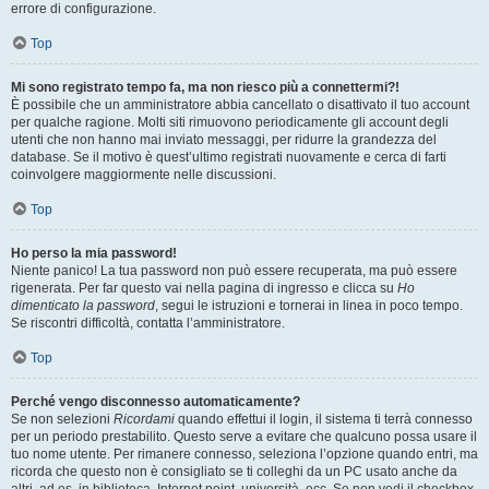
errore di configurazione.
Top
Mi sono registrato tempo fa, ma non riesco più a connettermi?!
È possibile che un amministratore abbia cancellato o disattivato il tuo account
per qualche ragione. Molti siti rimuovono periodicamente gli account degli
utenti che non hanno mai inviato messaggi, per ridurre la grandezza del
database. Se il motivo è quest’ultimo registrati nuovamente e cerca di farti
coinvolgere maggiormente nelle discussioni.
Top
Ho perso la mia password!
Niente panico! La tua password non può essere recuperata, ma può essere
rigenerata. Per far questo vai nella pagina di ingresso e clicca su
Ho
dimenticato la password
, segui le istruzioni e tornerai in linea in poco tempo.
Se riscontri difficoltà, contatta l’amministratore.
Top
Perché vengo disconnesso automaticamente?
Se non selezioni
Ricordami
quando effettui il login, il sistema ti terrà connesso
per un periodo prestabilito. Questo serve a evitare che qualcuno possa usare il
tuo nome utente. Per rimanere connesso, seleziona l’opzione quando entri, ma
ricorda che questo non è consigliato se ti colleghi da un PC usato anche da