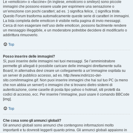
Le «emoticon» o «faccine» (in inglese,
emoticons
o
smileys
) sono piccole
immagini che possono essere usate per esprimere una sensazione o
un’emozione con pochi caratteri; ad es. :) significa felice, :( significa triste.
Questo Forum trasforma automaticamente queste serie di caratteri in immagini.
La lista completa delle emoticon è visibile nella pagina di invio messaggi.
Cerca di non esagerare nell’uso delle emoticon, possono facilmente rendere
un messaggio illeggibile, e un moderatore potrebbe decidere di modificarlo o
addirittura rimuoverlo.
Top
Posso inserire delle immagini?
Sì, puoi inserire delle immagini nei tuoi messaggi. Se l’amministratore
permette gli allegati è possibile caricare delle immagini direttamente sulla
Board; in alternativa devi creare un collegamento a un’immagine ospitata su
un server di pubblico accesso, ad es. http://www.indirizzo-del-
sito.com/immagine.gif. Non puoi inserire immagini che hai sul tuo PC (a meno
che non abbia un server!) o immagini che si trovano dietro sistemi di
autenticazione, come caselle di posta tipo yahoo o hotmail, siti protetti da
codici di accesso, ecc. Per inserire l’immagine, puoi usare il comando BBCode
[img].
Top
Che cosa sono gli annunci globali?
Gli annunci globali sono annunci che contengono informazioni molto
importanti e tu dovresti leggerli quanto prima. Gli annunci globali appaiono in