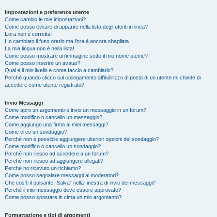
Impostazioni e preferenze utente
Come cambio le mie impostazioni?
Come posso evitare di apparire nella lista degli utenti in linea?
L’ora non è corretta!
Ho cambiato il fuso orario ma l’ora è ancora sbagliata
La mia lingua non è nella lista!
Come posso mostrare un’immagine sotto il mio nome utente?
Come posso inserire un avatar?
Qual è il mio livello e come faccio a cambiarlo?
Perché quando clicco sul collegamento all’indirizzo di posta di un utente mi chiede di
accedere come utente registrato?
Invio Messaggi
Come apro un argomento o invio un messaggio in un forum?
Come modifico o cancello un messaggio?
Come aggiungo una firma ai miei messaggi?
Come creo un sondaggio?
Perché non è possibile aggiungere ulteriori opzioni del sondaggio?
Come modifico o cancello un sondaggio?
Perché non riesco ad accedere a un forum?
Perché non riesco ad aggiungere allegati?
Perché ho ricevuto un richiamo?
Come posso segnalare messaggi ai moderatori?
Che cos’è il pulsante “Salva” nella finestra di invio dei messaggi?
Perché il mio messaggio deve essere approvato?
Come posso spostare in cima un mio argomento?
Formattazione e tipi di argomenti