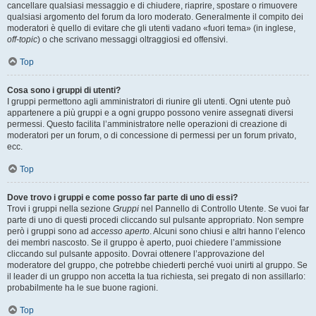
cancellare qualsiasi messaggio e di chiudere, riaprire, spostare o rimuovere
qualsiasi argomento del forum da loro moderato. Generalmente il compito dei
moderatori è quello di evitare che gli utenti vadano «fuori tema» (in inglese,
off-topic
) o che scrivano messaggi oltraggiosi ed offensivi.
Top
Cosa sono i gruppi di utenti?
I gruppi permettono agli amministratori di riunire gli utenti. Ogni utente può
appartenere a più gruppi e a ogni gruppo possono venire assegnati diversi
permessi. Questo facilita l’amministratore nelle operazioni di creazione di
moderatori per un forum, o di concessione di permessi per un forum privato,
ecc.
Top
Dove trovo i gruppi e come posso far parte di uno di essi?
Trovi i gruppi nella sezione
Gruppi
nel Pannello di Controllo Utente. Se vuoi far
parte di uno di questi procedi cliccando sul pulsante appropriato. Non sempre
però i gruppi sono ad
accesso aperto
. Alcuni sono chiusi e altri hanno l’elenco
dei membri nascosto. Se il gruppo è aperto, puoi chiedere l’ammissione
cliccando sul pulsante apposito. Dovrai ottenere l’approvazione del
moderatore del gruppo, che potrebbe chiederti perché vuoi unirti al gruppo. Se
il leader di un gruppo non accetta la tua richiesta, sei pregato di non assillarlo:
probabilmente ha le sue buone ragioni.
Top