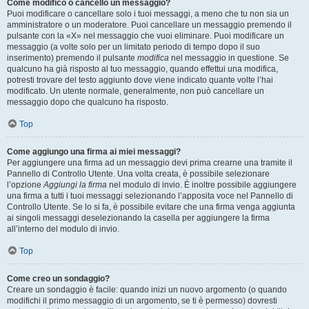
Come modifico o cancello un messaggio?
Puoi modificare o cancellare solo i tuoi messaggi, a meno che tu non sia un
amministratore o un moderatore. Puoi cancellare un messaggio premendo il
pulsante con la «X» nel messaggio che vuoi eliminare. Puoi modificare un
messaggio (a volte solo per un limitato periodo di tempo dopo il suo
inserimento) premendo il pulsante
modifica
nel messaggio in questione. Se
qualcuno ha già risposto al tuo messaggio, quando effettui una modifica,
potresti trovare del testo aggiunto dove viene indicato quante volte l’hai
modificato. Un utente normale, generalmente, non può cancellare un
messaggio dopo che qualcuno ha risposto.
Top
Come aggiungo una firma ai miei messaggi?
Per aggiungere una firma ad un messaggio devi prima crearne una tramite il
Pannello di Controllo Utente. Una volta creata, è possibile selezionare
l’opzione
Aggiungi la firma
nel modulo di invio. È inoltre possibile aggiungere
una firma a tutti i tuoi messaggi selezionando l’apposita voce nel Pannello di
Controllo Utente. Se lo si fa, è possibile evitare che una firma venga aggiunta
ai singoli messaggi deselezionando la casella per aggiungere la firma
all’interno del modulo di invio.
Top
Come creo un sondaggio?
Creare un sondaggio è facile: quando inizi un nuovo argomento (o quando
modifichi il primo messaggio di un argomento, se ti è permesso) dovresti