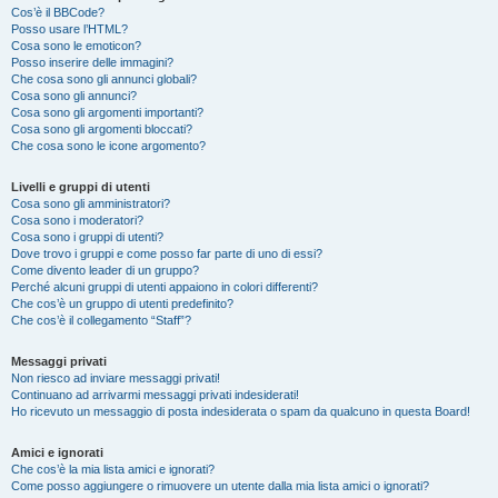
Cos’è il BBCode?
Posso usare l’HTML?
Cosa sono le emoticon?
Posso inserire delle immagini?
Che cosa sono gli annunci globali?
Cosa sono gli annunci?
Cosa sono gli argomenti importanti?
Cosa sono gli argomenti bloccati?
Che cosa sono le icone argomento?
Livelli e gruppi di utenti
Cosa sono gli amministratori?
Cosa sono i moderatori?
Cosa sono i gruppi di utenti?
Dove trovo i gruppi e come posso far parte di uno di essi?
Come divento leader di un gruppo?
Perché alcuni gruppi di utenti appaiono in colori differenti?
Che cos’è un gruppo di utenti predefinito?
Che cos’è il collegamento “Staff”?
Messaggi privati
Non riesco ad inviare messaggi privati!
Continuano ad arrivarmi messaggi privati indesiderati!
Ho ricevuto un messaggio di posta indesiderata o spam da qualcuno in questa Board!
Amici e ignorati
Che cos’è la mia lista amici e ignorati?
Come posso aggiungere o rimuovere un utente dalla mia lista amici o ignorati?