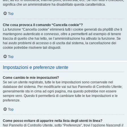
altri, ad es. in biblioteca, Internet point, università, ecc. Se non vedi il checkbox,
significa che un amministratore ha disabilitato questa caratteristica.
Top
Che cosa provoca il comando “Cancella cookie”?
La funzione “Cancella cookie” eliminerà tutti i cookie generati da phpBB che ti
mantengono autenticato e connesso, oltre a permetterti ad esempio di tenere
traccia di quello che hai letto, se l’amministrazione ha attivato la funzione. Se
hai avuto problemi di accesso o di uscita dal sistema, la cancellazione dei
cookie potrebbe risolvere tali disguidi.
Top
Impostazioni e preferenze utente
Come cambio le mie impostazioni?
Se sei un utente registrato, tutte le tue impostazioni sono conservate nel
database del sistema. Per modificarle vai sul tuo Pannello di Controllo Utente;
generalmente sta in cima ad ogni pagina, ma questo potrebbe non essere
sempre vero. Questo ti permetterà di cambiare tutte le tue impostazioni e le
preferenze.
Top
Come posso evitare di apparire nella lista degli utenti in linea?
Nel Pannello di Controllo Utente, sotto “Preferenze”, trovi l’opzione
Nascondi il