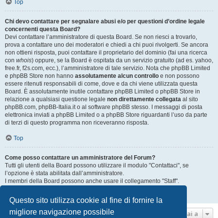
Top
Chi devo contattare per segnalare abusi e/o per questioni d’ordine legale
concernenti questa Board?
Devi contattare l’amministratore di questa Board. Se non riesci a trovarlo,
prova a contattare uno dei moderatori e chiedi a chi puoi rivolgerti. Se ancora
non ottieni risposta, puoi contattare il proprietario del dominio (fai una ricerca
con
whois
) oppure, se la Board è ospitata da un servizio gratuito (ad es. yahoo,
free.fr, f2s.com, ecc.), l’amministratore di tale servizio. Nota che phpBB Limited
e phpBB Store non hanno
assolutamente alcun controllo
e non possono
essere ritenuti responsabili di come, dove e da chi viene utilizzata questa
Board. È assolutamente inutile contattare phpBB Limited o phpBB Store in
relazione a qualsiasi questione legale
non direttamente collegata
al sito
phpBB.com, phpBB-Italia.it o al software phpBB stesso. I messaggi di posta
elettronica inviati a phpBB Limited o a phpBB Store riguardanti l’uso da parte
di terzi di questo programma non riceveranno risposta.
Top
Come posso contattare un amministratore del Forum?
Tutti gli utenti della Board possono utilizzare il modulo "Contattaci", se
l’opzione è stata abilitata dall’amministratore.
I membri della Board possono anche usare il collegamento "Staff".
Top
Questo sito utilizza cookie al fine di fornire la
migliore navigazione possibile
Vai a