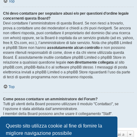
Top
Chi devo contattare per segnalare abusi e/o per questioni d’ordine legale
concernenti questa Board?
Devi contattare l’amministratore di questa Board. Se non riesci a trovarlo,
prova a contattare uno dei moderatori e chiedi a chi puoi rivolgerti. Se ancora
non ottieni risposta, puoi contattare il proprietario del dominio (fai una ricerca
con
whois
) oppure, se la Board è ospitata da un servizio gratuito (ad es. yahoo,
free.fr, f2s.com, ecc.), l’amministratore di tale servizio. Nota che phpBB Limited
e phpBB Store non hanno
assolutamente alcun controllo
e non possono
essere ritenuti responsabili di come, dove e da chi viene utilizzata questa
Board. È assolutamente inutile contattare phpBB Limited o phpBB Store in
relazione a qualsiasi questione legale
non direttamente collegata
al sito
phpBB.com, phpBB-Italia.it o al software phpBB stesso. I messaggi di posta
elettronica inviati a phpBB Limited o a phpBB Store riguardanti l’uso da parte
di terzi di questo programma non riceveranno risposta.
Top
Come posso contattare un amministratore del Forum?
Tutti gli utenti della Board possono utilizzare il modulo "Contattaci", se
l’opzione è stata abilitata dall’amministratore.
I membri della Board possono anche usare il collegamento "Staff".
Top
Questo sito utilizza cookie al fine di fornire la
migliore navigazione possibile
Vai a