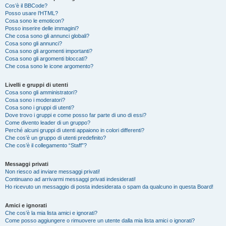
Cos’è il BBCode?
Posso usare l’HTML?
Cosa sono le emoticon?
Posso inserire delle immagini?
Che cosa sono gli annunci globali?
Cosa sono gli annunci?
Cosa sono gli argomenti importanti?
Cosa sono gli argomenti bloccati?
Che cosa sono le icone argomento?
Livelli e gruppi di utenti
Cosa sono gli amministratori?
Cosa sono i moderatori?
Cosa sono i gruppi di utenti?
Dove trovo i gruppi e come posso far parte di uno di essi?
Come divento leader di un gruppo?
Perché alcuni gruppi di utenti appaiono in colori differenti?
Che cos’è un gruppo di utenti predefinito?
Che cos’è il collegamento “Staff”?
Messaggi privati
Non riesco ad inviare messaggi privati!
Continuano ad arrivarmi messaggi privati indesiderati!
Ho ricevuto un messaggio di posta indesiderata o spam da qualcuno in questa Board!
Amici e ignorati
Che cos’è la mia lista amici e ignorati?
Come posso aggiungere o rimuovere un utente dalla mia lista amici o ignorati?