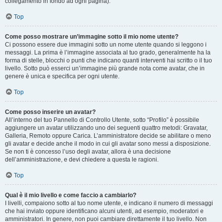
collegamento in fondo ad ogni pagina).
Top
Come posso mostrare un’immagine sotto il mio nome utente?
Ci possono essere due immagini sotto un nome utente quando si leggono i
messaggi. La prima è l’immagine associata al tuo grado, generalmente ha la
forma di stelle, blocchi o punti che indicano quanti interventi hai scritto o il tuo
livello. Sotto può esserci un’immagine più grande nota come avatar, che in
genere è unica e specifica per ogni utente.
Top
Come posso inserire un avatar?
All’interno del tuo Pannello di Controllo Utente, sotto “Profilo” è possibile
aggiungere un avatar utilizzando uno dei seguenti quattro metodi: Gravatar,
Galleria, Remoto oppure Carica. L’amministratore decide se abilitare o meno
gli avatar e decide anche il modo in cui gli avatar sono messi a disposizione.
Se non ti è concesso l’uso degli avatar, allora è una decisione
dell’amministrazione, e devi chiedere a questa le ragioni.
Top
Qual è il mio livello e come faccio a cambiarlo?
I livelli, compaiono sotto al tuo nome utente, e indicano il numero di messaggi
che hai inviato oppure identificano alcuni utenti, ad esempio, moderatori e
amministratori. In genere, non puoi cambiare direttamente il tuo livello. Non