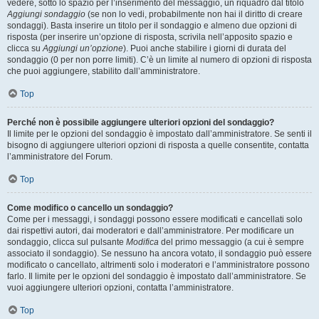
vedere, sotto lo spazio per l’inserimento del messaggio, un riquadro dal titolo
Aggiungi sondaggio
(se non lo vedi, probabilmente non hai il diritto di creare
sondaggi). Basta inserire un titolo per il sondaggio e almeno due opzioni di
risposta (per inserire un’opzione di risposta, scrivila nell’apposito spazio e
clicca su
Aggiungi un’opzione
). Puoi anche stabilire i giorni di durata del
sondaggio (0 per non porre limiti). C’è un limite al numero di opzioni di risposta
che puoi aggiungere, stabilito dall’amministratore.
Top
Perché non è possibile aggiungere ulteriori opzioni del sondaggio?
Il limite per le opzioni del sondaggio è impostato dall’amministratore. Se senti il
bisogno di aggiungere ulteriori opzioni di risposta a quelle consentite, contatta
l’amministratore del Forum.
Top
Come modifico o cancello un sondaggio?
Come per i messaggi, i sondaggi possono essere modificati e cancellati solo
dai rispettivi autori, dai moderatori e dall’amministratore. Per modificare un
sondaggio, clicca sul pulsante
Modifica
del primo messaggio (a cui è sempre
associato il sondaggio). Se nessuno ha ancora votato, il sondaggio può essere
modificato o cancellato, altrimenti solo i moderatori e l’amministratore possono
farlo. Il limite per le opzioni del sondaggio è impostato dall’amministratore. Se
vuoi aggiungere ulteriori opzioni, contatta l’amministratore.
Top