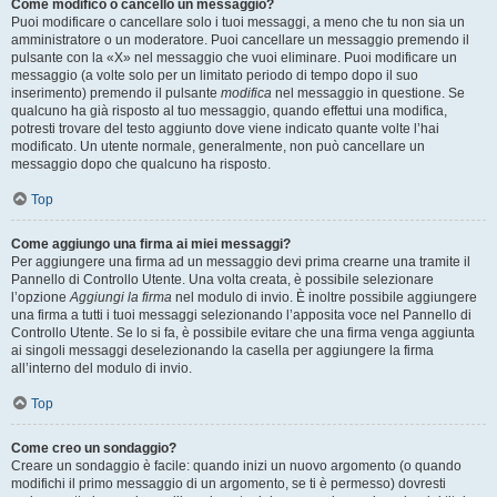
Come modifico o cancello un messaggio?
Puoi modificare o cancellare solo i tuoi messaggi, a meno che tu non sia un
amministratore o un moderatore. Puoi cancellare un messaggio premendo il
pulsante con la «X» nel messaggio che vuoi eliminare. Puoi modificare un
messaggio (a volte solo per un limitato periodo di tempo dopo il suo
inserimento) premendo il pulsante
modifica
nel messaggio in questione. Se
qualcuno ha già risposto al tuo messaggio, quando effettui una modifica,
potresti trovare del testo aggiunto dove viene indicato quante volte l’hai
modificato. Un utente normale, generalmente, non può cancellare un
messaggio dopo che qualcuno ha risposto.
Top
Come aggiungo una firma ai miei messaggi?
Per aggiungere una firma ad un messaggio devi prima crearne una tramite il
Pannello di Controllo Utente. Una volta creata, è possibile selezionare
l’opzione
Aggiungi la firma
nel modulo di invio. È inoltre possibile aggiungere
una firma a tutti i tuoi messaggi selezionando l’apposita voce nel Pannello di
Controllo Utente. Se lo si fa, è possibile evitare che una firma venga aggiunta
ai singoli messaggi deselezionando la casella per aggiungere la firma
all’interno del modulo di invio.
Top
Come creo un sondaggio?
Creare un sondaggio è facile: quando inizi un nuovo argomento (o quando
modifichi il primo messaggio di un argomento, se ti è permesso) dovresti