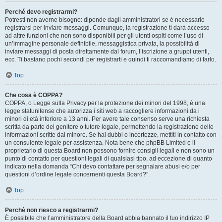
Perché devo registrarmi?
Potresti non averne bisogno: dipende dagli amministratori se è necessario
registrarsi per inviare messaggi. Comunque, la registrazione ti darà accesso
ad altre funzioni che non sono disponibili per gli utenti ospiti come l’uso di
un’immagine personale definibile, messaggistica privata, la possibilità di
inviare messaggi di posta direttamente dal forum, l’iscrizione a gruppi utenti,
ecc. Ti bastano pochi secondi per registrarti e quindi ti raccomandiamo di farlo.
Top
Che cosa è COPPA?
COPPA, o Legge sulla Privacy per la protezione dei minori del 1998, è una
legge statunitense che autorizza i siti web a raccogliere informazioni da i
minori di età inferiore a 13 anni. Per avere tale consenso serve una richiesta
scritta da parte del genitore o tutore legale, permettendo la registrazione delle
informazioni scritte dal minore. Se hai dubbi o incertezze, mettiti in contatto con
un consulente legale per assistenza. Nota bene che phpBB Limited e il
proprietario di questa Board non possono fornire consigli legali e non sono un
punto di contatto per questioni legali di qualsiasi tipo, ad eccezione di quanto
indicato nella domanda “Chi devo contattare per segnalare abusi e/o per
questioni d’ordine legale concernenti questa Board?”.
Top
Perché non riesco a registrarmi?
È possibile che l’amministratore della Board abbia bannato il tuo indirizzo IP