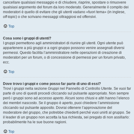
cancellare qualsiasi messaggio e di chiudere, riaprire, spostare o rimuovere
qualsiasi argomento del forum da loro moderato. Generalmente il compito dei
moderatori è quello di evitare che gli utenti vadano «fuori tema» (in inglese,
off-topic
) o che scrivano messaggi oltraggiosi ed offensivi.
Top
Cosa sono i gruppi di utenti?
I gruppi permettono agli amministratori di riunire gli utenti. Ogni utente può
appartenere a più gruppi e a ogni gruppo possono venire assegnati diversi
permessi. Questo facilita l’amministratore nelle operazioni di creazione di
moderatori per un forum, o di concessione di permessi per un forum privato,
ecc.
Top
Dove trovo i gruppi e come posso far parte di uno di essi?
Trovi i gruppi nella sezione
Gruppi
nel Pannello di Controllo Utente. Se vuoi far
parte di uno di questi procedi cliccando sul pulsante appropriato. Non sempre
però i gruppi sono ad
accesso aperto
. Alcuni sono chiusi e altri hanno l’elenco
dei membri nascosto. Se il gruppo è aperto, puoi chiedere l’ammissione
cliccando sul pulsante apposito. Dovrai ottenere l’approvazione del
moderatore del gruppo, che potrebbe chiederti perché vuoi unirti al gruppo. Se
il leader di un gruppo non accetta la tua richiesta, sei pregato di non assillarlo:
probabilmente ha le sue buone ragioni.
Top