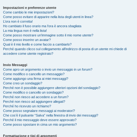
Impostazioni e preferenze utente
Come cambio le mie impostazioni?
Come posso evitare di apparire nella lista degli utenti in linea?
L’ora non è corretta!
Ho cambiato il fuso orario ma l’ora è ancora sbagliata
La mia lingua non è nella lista!
Come posso mostrare un’immagine sotto il mio nome utente?
Come posso inserire un avatar?
Qual è il mio livello e come faccio a cambiarlo?
Perché quando clicco sul collegamento all’indirizzo di posta di un utente mi chiede di
accedere come utente registrato?
Invio Messaggi
Come apro un argomento o invio un messaggio in un forum?
Come modifico o cancello un messaggio?
Come aggiungo una firma ai miei messaggi?
Come creo un sondaggio?
Perché non è possibile aggiungere ulteriori opzioni del sondaggio?
Come modifico o cancello un sondaggio?
Perché non riesco ad accedere a un forum?
Perché non riesco ad aggiungere allegati?
Perché ho ricevuto un richiamo?
Come posso segnalare messaggi ai moderatori?
Che cos’è il pulsante “Salva” nella finestra di invio dei messaggi?
Perché il mio messaggio deve essere approvato?
Come posso spostare in cima un mio argomento?
Formattazione e tipi di argomenti