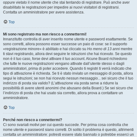
oppure vietato il nome utente che stai tentando di registrare. Può anche aver
disabilitato le registrazioni per impedire ai nuovi visitatori di registrarsi.
Contatta un amministratore per avere assistenza.
Top
Mi sono registrato ma non riesco a connettermi!
Innanzitutto controlla di aver inserito nome utente e password esattamente. Se
sono corretti, allora possono esser successe un paio di cose: se il supporto
«registrazione minore» è abilitato e hai cliccato su
Ho meno di 13 anni
mentre
ti stavi registrando, allora devi seguire le istruzioni che hai ricevuto. Se questo
non è il tuo caso, forse devi attivare il tuo account. Alcune Board richiedono
che tutte le nuove registrazioni vengano attivate dall’utente stesso o dagli
amministratori, prima di poter accedere. Quando ti registri ti verrà indicato che
tipo di attivazione è richiesta. Se ti è stato inviato un messaggio di posta, allora
segui le istruzioni; se non hai ricevuto nessun messaggio... sei sicuro che il tuo
indirizzo di posta sia valido? (L’attivazione via posta serve a ridurre la
possibilità di avere utenti anonimi che abusano della Board.) Se sei sicuro che
l’indirizzo di posta che hai usato sia corretto, allora prova a contattare un
amministratore.
Top
Perché non riesco a connettermi?
Ci sono svariati motivi per cui questo succede. Per prima cosa controlla che
nome utente e password siano corretti. Di solito il problema è questo, altrimenti
contatta un amministratore: potresti essere stato bannato o potrebbe esserci un