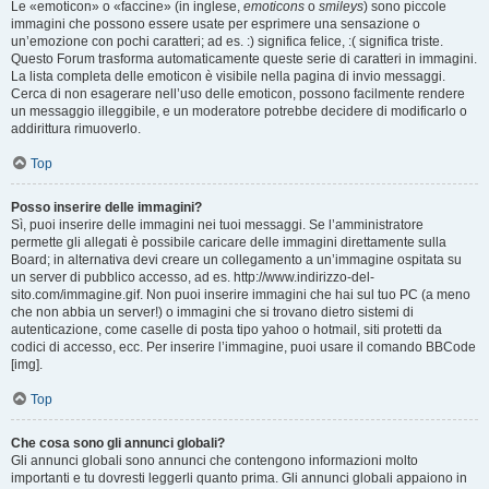
Le «emoticon» o «faccine» (in inglese,
emoticons
o
smileys
) sono piccole
immagini che possono essere usate per esprimere una sensazione o
un’emozione con pochi caratteri; ad es. :) significa felice, :( significa triste.
Questo Forum trasforma automaticamente queste serie di caratteri in immagini.
La lista completa delle emoticon è visibile nella pagina di invio messaggi.
Cerca di non esagerare nell’uso delle emoticon, possono facilmente rendere
un messaggio illeggibile, e un moderatore potrebbe decidere di modificarlo o
addirittura rimuoverlo.
Top
Posso inserire delle immagini?
Sì, puoi inserire delle immagini nei tuoi messaggi. Se l’amministratore
permette gli allegati è possibile caricare delle immagini direttamente sulla
Board; in alternativa devi creare un collegamento a un’immagine ospitata su
un server di pubblico accesso, ad es. http://www.indirizzo-del-
sito.com/immagine.gif. Non puoi inserire immagini che hai sul tuo PC (a meno
che non abbia un server!) o immagini che si trovano dietro sistemi di
autenticazione, come caselle di posta tipo yahoo o hotmail, siti protetti da
codici di accesso, ecc. Per inserire l’immagine, puoi usare il comando BBCode
[img].
Top
Che cosa sono gli annunci globali?
Gli annunci globali sono annunci che contengono informazioni molto
importanti e tu dovresti leggerli quanto prima. Gli annunci globali appaiono in