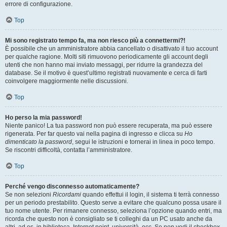
errore di configurazione.
Top
Mi sono registrato tempo fa, ma non riesco più a connettermi?!
È possibile che un amministratore abbia cancellato o disattivato il tuo account
per qualche ragione. Molti siti rimuovono periodicamente gli account degli
utenti che non hanno mai inviato messaggi, per ridurre la grandezza del
database. Se il motivo è quest’ultimo registrati nuovamente e cerca di farti
coinvolgere maggiormente nelle discussioni.
Top
Ho perso la mia password!
Niente panico! La tua password non può essere recuperata, ma può essere
rigenerata. Per far questo vai nella pagina di ingresso e clicca su
Ho
dimenticato la password
, segui le istruzioni e tornerai in linea in poco tempo.
Se riscontri difficoltà, contatta l’amministratore.
Top
Perché vengo disconnesso automaticamente?
Se non selezioni
Ricordami
quando effettui il login, il sistema ti terrà connesso
per un periodo prestabilito. Questo serve a evitare che qualcuno possa usare il
tuo nome utente. Per rimanere connesso, seleziona l’opzione quando entri, ma
ricorda che questo non è consigliato se ti colleghi da un PC usato anche da