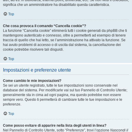
altri, ad es. in biblioteca, Internet point, università, ecc. Se non vedi il checkbox,
significa che un amministratore ha disabilitato questa caratteristica.
Top
Che cosa provoca il comando “Cancella cookie”?
La funzione “Cancella cookie” eliminerà tutti i cookie generati da phpBB che ti
mantengono autenticato e connesso, oltre a permetterti ad esempio di tenere
traccia di quello che hai letto, se l’amministrazione ha attivato la funzione. Se
hai avuto problemi di accesso o di uscita dal sistema, la cancellazione dei
cookie potrebbe risolvere tali disguidi.
Top
Impostazioni e preferenze utente
Come cambio le mie impostazioni?
Se sei un utente registrato, tutte le tue impostazioni sono conservate nel
database del sistema. Per modificarle vai sul tuo Pannello di Controllo Utente;
generalmente sta in cima ad ogni pagina, ma questo potrebbe non essere
sempre vero. Questo ti permetterà di cambiare tutte le tue impostazioni e le
preferenze.
Top
Come posso evitare di apparire nella lista degli utenti in linea?
Nel Pannello di Controllo Utente, sotto “Preferenze”, trovi l’opzione
Nascondi il