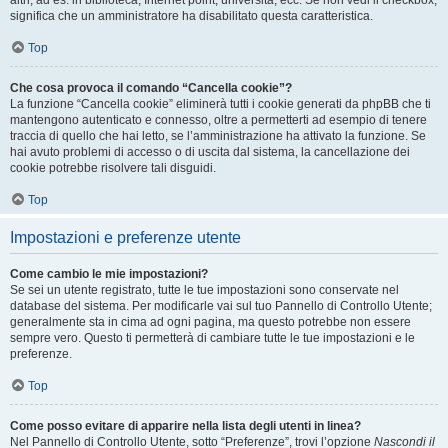
altri, ad es. in biblioteca, Internet point, università, ecc. Se non vedi il checkbox,
significa che un amministratore ha disabilitato questa caratteristica.
Top
Che cosa provoca il comando “Cancella cookie”?
La funzione “Cancella cookie” eliminerà tutti i cookie generati da phpBB che ti
mantengono autenticato e connesso, oltre a permetterti ad esempio di tenere
traccia di quello che hai letto, se l’amministrazione ha attivato la funzione. Se
hai avuto problemi di accesso o di uscita dal sistema, la cancellazione dei
cookie potrebbe risolvere tali disguidi.
Top
Impostazioni e preferenze utente
Come cambio le mie impostazioni?
Se sei un utente registrato, tutte le tue impostazioni sono conservate nel
database del sistema. Per modificarle vai sul tuo Pannello di Controllo Utente;
generalmente sta in cima ad ogni pagina, ma questo potrebbe non essere
sempre vero. Questo ti permetterà di cambiare tutte le tue impostazioni e le
preferenze.
Top
Come posso evitare di apparire nella lista degli utenti in linea?
Nel Pannello di Controllo Utente, sotto “Preferenze”, trovi l’opzione
Nascondi il