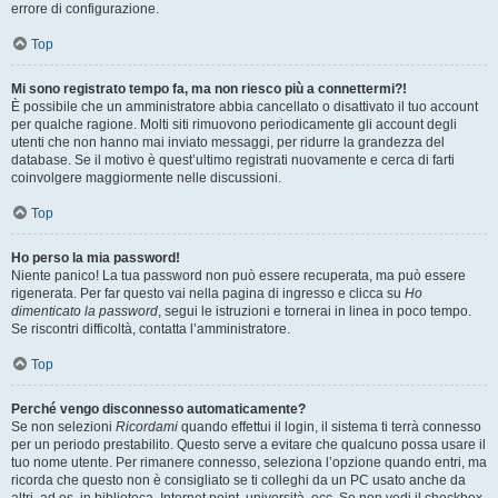
errore di configurazione.
Top
Mi sono registrato tempo fa, ma non riesco più a connettermi?!
È possibile che un amministratore abbia cancellato o disattivato il tuo account
per qualche ragione. Molti siti rimuovono periodicamente gli account degli
utenti che non hanno mai inviato messaggi, per ridurre la grandezza del
database. Se il motivo è quest’ultimo registrati nuovamente e cerca di farti
coinvolgere maggiormente nelle discussioni.
Top
Ho perso la mia password!
Niente panico! La tua password non può essere recuperata, ma può essere
rigenerata. Per far questo vai nella pagina di ingresso e clicca su
Ho
dimenticato la password
, segui le istruzioni e tornerai in linea in poco tempo.
Se riscontri difficoltà, contatta l’amministratore.
Top
Perché vengo disconnesso automaticamente?
Se non selezioni
Ricordami
quando effettui il login, il sistema ti terrà connesso
per un periodo prestabilito. Questo serve a evitare che qualcuno possa usare il
tuo nome utente. Per rimanere connesso, seleziona l’opzione quando entri, ma
ricorda che questo non è consigliato se ti colleghi da un PC usato anche da