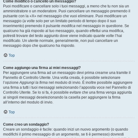
Come modifico o cancello un messaggio?
Puoi modificare o cancellare solo i tuoi messaggi, a meno che tu non sia un
amministratore o un moderatore. Puoi cancellare un messaggio premendo il
pulsante con la «X» nel messaggio che vuoi eliminare. Puoi modificare un
messaggio (a volte solo per un limitato periodo di tempo dopo il suo
inserimento) premendo il pulsante
modifica
nel messaggio in questione. Se
qualcuno ha già risposto al tuo messaggio, quando effettui una modifica,
potresti trovare del testo aggiunto dove viene indicato quante volte l’hai
modificato. Un utente normale, generalmente, non può cancellare un
messaggio dopo che qualcuno ha risposto.
Top
Come aggiungo una firma ai miei messaggi?
Per aggiungere una firma ad un messaggio devi prima crearne una tramite il
Pannello di Controllo Utente. Una volta creata, è possibile selezionare
l’opzione
Aggiungi la firma
nel modulo di invio. È inoltre possibile aggiungere
una firma a tutti i tuoi messaggi selezionando l’apposita voce nel Pannello di
Controllo Utente. Se lo si fa, è possibile evitare che una firma venga aggiunta
ai singoli messaggi deselezionando la casella per aggiungere la firma
all’interno del modulo di invio.
Top
Come creo un sondaggio?
Creare un sondaggio è facile: quando inizi un nuovo argomento (o quando
modifichi il primo messaggio di un argomento, se ti è permesso) dovresti