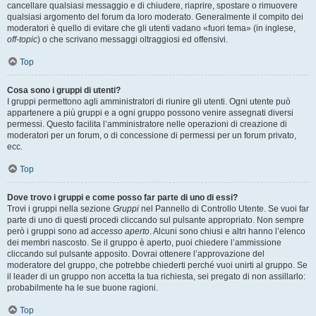
cancellare qualsiasi messaggio e di chiudere, riaprire, spostare o rimuovere
qualsiasi argomento del forum da loro moderato. Generalmente il compito dei
moderatori è quello di evitare che gli utenti vadano «fuori tema» (in inglese,
off-topic
) o che scrivano messaggi oltraggiosi ed offensivi.
Top
Cosa sono i gruppi di utenti?
I gruppi permettono agli amministratori di riunire gli utenti. Ogni utente può
appartenere a più gruppi e a ogni gruppo possono venire assegnati diversi
permessi. Questo facilita l’amministratore nelle operazioni di creazione di
moderatori per un forum, o di concessione di permessi per un forum privato,
ecc.
Top
Dove trovo i gruppi e come posso far parte di uno di essi?
Trovi i gruppi nella sezione
Gruppi
nel Pannello di Controllo Utente. Se vuoi far
parte di uno di questi procedi cliccando sul pulsante appropriato. Non sempre
però i gruppi sono ad
accesso aperto
. Alcuni sono chiusi e altri hanno l’elenco
dei membri nascosto. Se il gruppo è aperto, puoi chiedere l’ammissione
cliccando sul pulsante apposito. Dovrai ottenere l’approvazione del
moderatore del gruppo, che potrebbe chiederti perché vuoi unirti al gruppo. Se
il leader di un gruppo non accetta la tua richiesta, sei pregato di non assillarlo:
probabilmente ha le sue buone ragioni.
Top