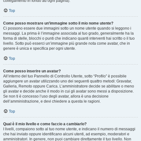
collegamento in fondo ad ogni pagina).
Top
Come posso mostrare un’immagine sotto il mio nome utente?
Ci possono essere due immagini sotto un nome utente quando si leggono i
messaggi. La prima è l’immagine associata al tuo grado, generalmente ha la
forma di stelle, blocchi o punti che indicano quanti interventi hai scritto o il tuo
livello. Sotto può esserci un’immagine più grande nota come avatar, che in
genere è unica e specifica per ogni utente.
Top
Come posso inserire un avatar?
All’interno del tuo Pannello di Controllo Utente, sotto “Profilo” è possibile
aggiungere un avatar utilizzando uno dei seguenti quattro metodi: Gravatar,
Galleria, Remoto oppure Carica. L’amministratore decide se abilitare o meno
gli avatar e decide anche il modo in cui gli avatar sono messi a disposizione.
Se non ti è concesso l’uso degli avatar, allora è una decisione
dell’amministrazione, e devi chiedere a questa le ragioni.
Top
Qual è il mio livello e come faccio a cambiarlo?
I livelli, compaiono sotto al tuo nome utente, e indicano il numero di messaggi
che hai inviato oppure identificano alcuni utenti, ad esempio, moderatori e
amministratori. In genere, non puoi cambiare direttamente il tuo livello. Non