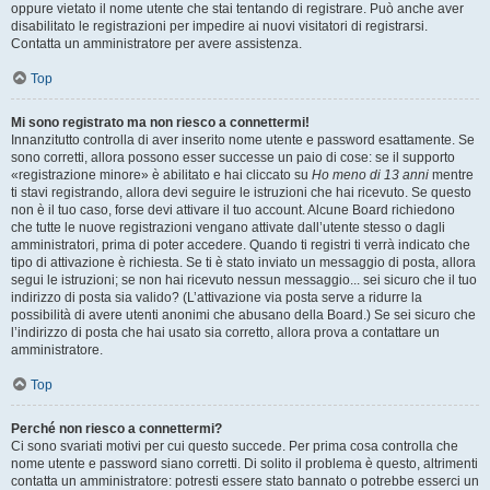
oppure vietato il nome utente che stai tentando di registrare. Può anche aver
disabilitato le registrazioni per impedire ai nuovi visitatori di registrarsi.
Contatta un amministratore per avere assistenza.
Top
Mi sono registrato ma non riesco a connettermi!
Innanzitutto controlla di aver inserito nome utente e password esattamente. Se
sono corretti, allora possono esser successe un paio di cose: se il supporto
«registrazione minore» è abilitato e hai cliccato su
Ho meno di 13 anni
mentre
ti stavi registrando, allora devi seguire le istruzioni che hai ricevuto. Se questo
non è il tuo caso, forse devi attivare il tuo account. Alcune Board richiedono
che tutte le nuove registrazioni vengano attivate dall’utente stesso o dagli
amministratori, prima di poter accedere. Quando ti registri ti verrà indicato che
tipo di attivazione è richiesta. Se ti è stato inviato un messaggio di posta, allora
segui le istruzioni; se non hai ricevuto nessun messaggio... sei sicuro che il tuo
indirizzo di posta sia valido? (L’attivazione via posta serve a ridurre la
possibilità di avere utenti anonimi che abusano della Board.) Se sei sicuro che
l’indirizzo di posta che hai usato sia corretto, allora prova a contattare un
amministratore.
Top
Perché non riesco a connettermi?
Ci sono svariati motivi per cui questo succede. Per prima cosa controlla che
nome utente e password siano corretti. Di solito il problema è questo, altrimenti
contatta un amministratore: potresti essere stato bannato o potrebbe esserci un