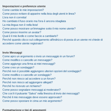
Impostazioni e preferenze utente
Come cambio le mie impostazioni?
Come posso evitare di apparire nella lista degli utenti in linea?
L’ora non è corretta!
Ho cambiato il fuso orario ma l’ora è ancora sbagliata
La mia lingua non è nella lista!
Come posso mostrare un’immagine sotto il mio nome utente?
Come posso inserire un avatar?
Qual è il mio livello e come faccio a cambiarlo?
Perché quando clicco sul collegamento all’indirizzo di posta di un utente mi chiede di
accedere come utente registrato?
Invio Messaggi
Come apro un argomento o invio un messaggio in un forum?
Come modifico o cancello un messaggio?
Come aggiungo una firma ai miei messaggi?
Come creo un sondaggio?
Perché non è possibile aggiungere ulteriori opzioni del sondaggio?
Come modifico o cancello un sondaggio?
Perché non riesco ad accedere a un forum?
Perché non riesco ad aggiungere allegati?
Perché ho ricevuto un richiamo?
Come posso segnalare messaggi ai moderatori?
Che cos’è il pulsante “Salva” nella finestra di invio dei messaggi?
Perché il mio messaggio deve essere approvato?
Come posso spostare in cima un mio argomento?
Formattazione e tipi di argomenti