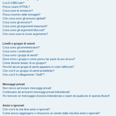
Cos’è il BBCode?
Posso usare l’HTML?
Cosa sono le emoticon?
Posso inserire delle immagini?
Che cosa sono gli annunci globali?
Cosa sono gli annunci?
Cosa sono gli argomenti importanti?
Cosa sono gli argomenti bloccati?
Che cosa sono le icone argomento?
Livelli e gruppi di utenti
Cosa sono gli amministratori?
Cosa sono i moderatori?
Cosa sono i gruppi di utenti?
Dove trovo i gruppi e come posso far parte di uno di essi?
Come divento leader di un gruppo?
Perché alcuni gruppi di utenti appaiono in colori differenti?
Che cos’è un gruppo di utenti predefinito?
Che cos’è il collegamento “Staff”?
Messaggi privati
Non riesco ad inviare messaggi privati!
Continuano ad arrivarmi messaggi privati indesiderati!
Ho ricevuto un messaggio di posta indesiderata o spam da qualcuno in questa Board!
Amici e ignorati
Che cos’è la mia lista amici e ignorati?
Come posso aggiungere o rimuovere un utente dalla mia lista amici o ignorati?