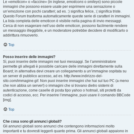
Le «emoticon» o «faccine» (in inglese,
emoticons
o
smileys
) sono piccole
immagini che possono essere usate per esprimere una sensazione o
un’emozione con pochi caratteri; ad es. :) significa felice, :( significa triste.
Questo Forum trasforma automaticamente queste serie di caratteri in immagini.
La lista completa delle emoticon è visibile nella pagina di invio messaggi.
Cerca di non esagerare nell’uso delle emoticon, possono facilmente rendere
un messaggio illeggibile, e un moderatore potrebbe decidere di modificarlo o
addirittura rimuoverlo.
Top
Posso inserire delle immagini?
Sì, puoi inserire delle immagini nei tuoi messaggi. Se l’amministratore
permette gli allegati è possibile caricare delle immagini direttamente sulla
Board; in alternativa devi creare un collegamento a un’immagine ospitata su
un server di pubblico accesso, ad es. http://www.indirizzo-del-
sito.com/immagine.gif. Non puoi inserire immagini che hai sul tuo PC (a meno
che non abbia un server!) o immagini che si trovano dietro sistemi di
autenticazione, come caselle di posta tipo yahoo o hotmail, siti protetti da
codici di accesso, ecc. Per inserire l’immagine, puoi usare il comando BBCode
[img].
Top
Che cosa sono gli annunci globali?
Gli annunci globali sono annunci che contengono informazioni molto
importanti e tu dovresti leggerli quanto prima. Gli annunci globali appaiono in