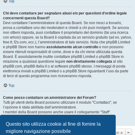
Top
Chi devo contattare per segnalare abusi e/o per questioni d’ordine legale
concernenti questa Board?
Devi contattare l’amministratore di questa Board. Se non riesci a trovarlo,
prova a contattare uno dei moderatori e chiedi a chi puoi rivolgerti. Se ancora
non ottieni risposta, puoi contattare il proprietario del dominio (fai una ricerca
con
whois
) oppure, se la Board è ospitata da un servizio gratuito (ad es. yahoo,
free.fr, f2s.com, ecc.), l’amministratore di tale servizio. Nota che phpBB Limited
e phpBB Store non hanno
assolutamente alcun controllo
e non possono
essere ritenuti responsabili di come, dove e da chi viene utilizzata questa
Board. È assolutamente inutile contattare phpBB Limited o phpBB Store in
relazione a qualsiasi questione legale
non direttamente collegata
al sito
phpBB.com, phpBB-Italia.it o al software phpBB stesso. I messaggi di posta
elettronica inviati a phpBB Limited o a phpBB Store riguardanti l’uso da parte
di terzi di questo programma non riceveranno risposta.
Top
Come posso contattare un amministratore del Forum?
Tutti gli utenti della Board possono utilizzare il modulo "Contattaci", se
l’opzione è stata abilitata dall’amministratore.
I membri della Board possono anche usare il collegamento "Staff".
Top
Questo sito utilizza cookie al fine di fornire la
migliore navigazione possibile
Vai a