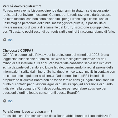
Perché devo registrarmi?
Potresti non averne bisogno: dipende dagli amministratori se è necessario
registrarsi per inviare messaggi. Comunque, la registrazione ti darà accesso
ad altre funzioni che non sono disponibili per gli utenti ospiti come l’uso di
un’immagine personale definibile, messaggistica privata, la possibilità di
inviare messaggi di posta direttamente dal forum, l’iscrizione a gruppi utenti,
ecc. Ti bastano pochi secondi per registrarti e quindi ti raccomandiamo di farlo.
Top
Che cosa è COPPA?
COPPA, o Legge sulla Privacy per la protezione dei minori del 1998, è una
legge statunitense che autorizza i siti web a raccogliere informazioni da i
minori di età inferiore a 13 anni. Per avere tale consenso serve una richiesta
scritta da parte del genitore o tutore legale, permettendo la registrazione delle
informazioni scritte dal minore. Se hai dubbi o incertezze, mettiti in contatto con
un consulente legale per assistenza. Nota bene che phpBB Limited e il
proprietario di questa Board non possono fornire consigli legali e non sono un
punto di contatto per questioni legali di qualsiasi tipo, ad eccezione di quanto
indicato nella domanda “Chi devo contattare per segnalare abusi e/o per
questioni d’ordine legale concernenti questa Board?”.
Top
Perché non riesco a registrarmi?
È possibile che l’amministratore della Board abbia bannato il tuo indirizzo IP