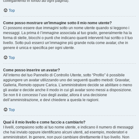
collegamento in fondo ad ogni pagina).
Top
Come posso mostrare un’immagine sotto il mio nome utente?
Ci possono essere due immagini sotto un nome utente quando si leggono i
messaggi. La prima è l’immagine associata al tuo grado, generalmente ha la
forma di stelle, blocchi o punti che indicano quanti interventi hai scritto o il tuo
livello. Sotto può esserci un’immagine più grande nota come avatar, che in
genere è unica e specifica per ogni utente.
Top
Come posso inserire un avatar?
All’interno del tuo Pannello di Controllo Utente, sotto “Profilo” è possibile
aggiungere un avatar utilizzando uno dei seguenti quattro metodi: Gravatar,
Galleria, Remoto oppure Carica. L’amministratore decide se abilitare o meno
gli avatar e decide anche il modo in cui gli avatar sono messi a disposizione.
Se non ti è concesso l’uso degli avatar, allora è una decisione
dell’amministrazione, e devi chiedere a questa le ragioni.
Top
Qual è il mio livello e come faccio a cambiarlo?
I livelli, compaiono sotto al tuo nome utente, e indicano il numero di messaggi
che hai inviato oppure identificano alcuni utenti, ad esempio, moderatori e
amministratori. In genere, non puoi cambiare direttamente il tuo livello. Non