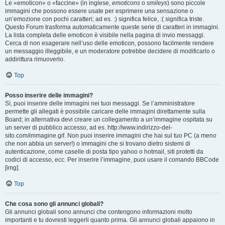
Le «emoticon» o «faccine» (in inglese,
emoticons
o
smileys
) sono piccole
immagini che possono essere usate per esprimere una sensazione o
un’emozione con pochi caratteri; ad es. :) significa felice, :( significa triste.
Questo Forum trasforma automaticamente queste serie di caratteri in immagini.
La lista completa delle emoticon è visibile nella pagina di invio messaggi.
Cerca di non esagerare nell’uso delle emoticon, possono facilmente rendere
un messaggio illeggibile, e un moderatore potrebbe decidere di modificarlo o
addirittura rimuoverlo.
Top
Posso inserire delle immagini?
Sì, puoi inserire delle immagini nei tuoi messaggi. Se l’amministratore
permette gli allegati è possibile caricare delle immagini direttamente sulla
Board; in alternativa devi creare un collegamento a un’immagine ospitata su
un server di pubblico accesso, ad es. http://www.indirizzo-del-
sito.com/immagine.gif. Non puoi inserire immagini che hai sul tuo PC (a meno
che non abbia un server!) o immagini che si trovano dietro sistemi di
autenticazione, come caselle di posta tipo yahoo o hotmail, siti protetti da
codici di accesso, ecc. Per inserire l’immagine, puoi usare il comando BBCode
[img].
Top
Che cosa sono gli annunci globali?
Gli annunci globali sono annunci che contengono informazioni molto
importanti e tu dovresti leggerli quanto prima. Gli annunci globali appaiono in