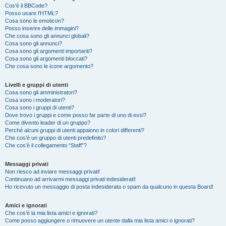
Cos’è il BBCode?
Posso usare l’HTML?
Cosa sono le emoticon?
Posso inserire delle immagini?
Che cosa sono gli annunci globali?
Cosa sono gli annunci?
Cosa sono gli argomenti importanti?
Cosa sono gli argomenti bloccati?
Che cosa sono le icone argomento?
Livelli e gruppi di utenti
Cosa sono gli amministratori?
Cosa sono i moderatori?
Cosa sono i gruppi di utenti?
Dove trovo i gruppi e come posso far parte di uno di essi?
Come divento leader di un gruppo?
Perché alcuni gruppi di utenti appaiono in colori differenti?
Che cos’è un gruppo di utenti predefinito?
Che cos’è il collegamento “Staff”?
Messaggi privati
Non riesco ad inviare messaggi privati!
Continuano ad arrivarmi messaggi privati indesiderati!
Ho ricevuto un messaggio di posta indesiderata o spam da qualcuno in questa Board!
Amici e ignorati
Che cos’è la mia lista amici e ignorati?
Come posso aggiungere o rimuovere un utente dalla mia lista amici o ignorati?