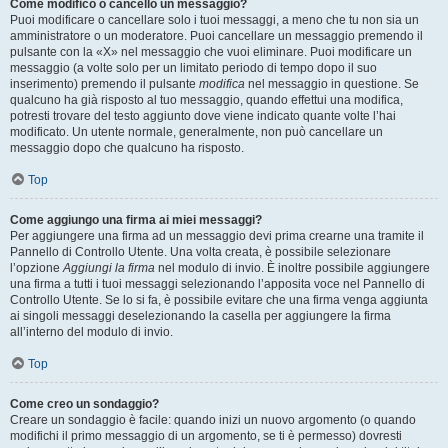
Come modifico o cancello un messaggio?
Puoi modificare o cancellare solo i tuoi messaggi, a meno che tu non sia un
amministratore o un moderatore. Puoi cancellare un messaggio premendo il
pulsante con la «X» nel messaggio che vuoi eliminare. Puoi modificare un
messaggio (a volte solo per un limitato periodo di tempo dopo il suo
inserimento) premendo il pulsante
modifica
nel messaggio in questione. Se
qualcuno ha già risposto al tuo messaggio, quando effettui una modifica,
potresti trovare del testo aggiunto dove viene indicato quante volte l’hai
modificato. Un utente normale, generalmente, non può cancellare un
messaggio dopo che qualcuno ha risposto.
Top
Come aggiungo una firma ai miei messaggi?
Per aggiungere una firma ad un messaggio devi prima crearne una tramite il
Pannello di Controllo Utente. Una volta creata, è possibile selezionare
l’opzione
Aggiungi la firma
nel modulo di invio. È inoltre possibile aggiungere
una firma a tutti i tuoi messaggi selezionando l’apposita voce nel Pannello di
Controllo Utente. Se lo si fa, è possibile evitare che una firma venga aggiunta
ai singoli messaggi deselezionando la casella per aggiungere la firma
all’interno del modulo di invio.
Top
Come creo un sondaggio?
Creare un sondaggio è facile: quando inizi un nuovo argomento (o quando
modifichi il primo messaggio di un argomento, se ti è permesso) dovresti