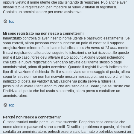
oppure vietato il nome utente che stai tentando di registrare. Può anche aver
disabilitato le registrazioni per impedire ai nuovi visitatori di registrarsi.
Contatta un amministratore per avere assistenza.
Top
Mi sono registrato ma non riesco a connettermi!
Innanzitutto controlla di aver inserito nome utente e password esattamente. Se
sono corretti, allora possono esser successe un paio di cose: se il supporto
«registrazione minore» è abilitato e hai cliccato su
Ho meno di 13 anni
mentre
ti stavi registrando, allora devi seguire le istruzioni che hai ricevuto. Se questo
non è il tuo caso, forse devi attivare il tuo account. Alcune Board richiedono
che tutte le nuove registrazioni vengano attivate dall’utente stesso o dagli
amministratori, prima di poter accedere. Quando ti registri ti verrà indicato che
tipo di attivazione è richiesta. Se ti è stato inviato un messaggio di posta, allora
segui le istruzioni; se non hai ricevuto nessun messaggio... sei sicuro che il tuo
indirizzo di posta sia valido? (L’attivazione via posta serve a ridurre la
possibilità di avere utenti anonimi che abusano della Board.) Se sei sicuro che
l’indirizzo di posta che hai usato sia corretto, allora prova a contattare un
amministratore.
Top
Perché non riesco a connettermi?
Ci sono svariati motivi per cui questo succede. Per prima cosa controlla che
nome utente e password siano corretti. Di solito il problema è questo, altrimenti
contatta un amministratore: potresti essere stato bannato o potrebbe esserci un