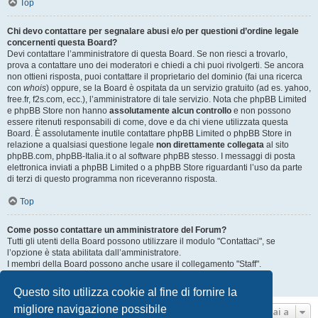
Top
Chi devo contattare per segnalare abusi e/o per questioni d’ordine legale
concernenti questa Board?
Devi contattare l’amministratore di questa Board. Se non riesci a trovarlo,
prova a contattare uno dei moderatori e chiedi a chi puoi rivolgerti. Se ancora
non ottieni risposta, puoi contattare il proprietario del dominio (fai una ricerca
con
whois
) oppure, se la Board è ospitata da un servizio gratuito (ad es. yahoo,
free.fr, f2s.com, ecc.), l’amministratore di tale servizio. Nota che phpBB Limited
e phpBB Store non hanno
assolutamente alcun controllo
e non possono
essere ritenuti responsabili di come, dove e da chi viene utilizzata questa
Board. È assolutamente inutile contattare phpBB Limited o phpBB Store in
relazione a qualsiasi questione legale
non direttamente collegata
al sito
phpBB.com, phpBB-Italia.it o al software phpBB stesso. I messaggi di posta
elettronica inviati a phpBB Limited o a phpBB Store riguardanti l’uso da parte
di terzi di questo programma non riceveranno risposta.
Top
Come posso contattare un amministratore del Forum?
Tutti gli utenti della Board possono utilizzare il modulo "Contattaci", se
l’opzione è stata abilitata dall’amministratore.
I membri della Board possono anche usare il collegamento "Staff".
Top
Questo sito utilizza cookie al fine di fornire la
migliore navigazione possibile
Vai a