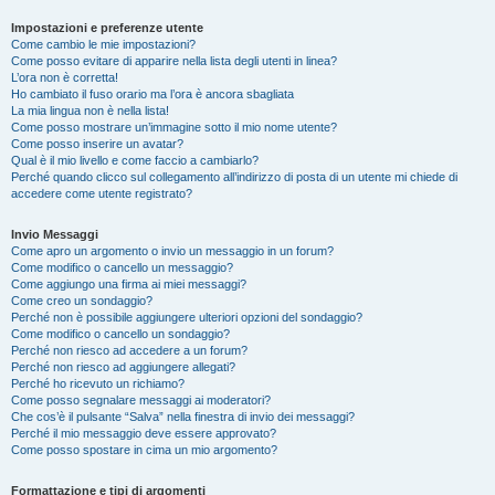
Impostazioni e preferenze utente
Come cambio le mie impostazioni?
Come posso evitare di apparire nella lista degli utenti in linea?
L’ora non è corretta!
Ho cambiato il fuso orario ma l’ora è ancora sbagliata
La mia lingua non è nella lista!
Come posso mostrare un’immagine sotto il mio nome utente?
Come posso inserire un avatar?
Qual è il mio livello e come faccio a cambiarlo?
Perché quando clicco sul collegamento all’indirizzo di posta di un utente mi chiede di
accedere come utente registrato?
Invio Messaggi
Come apro un argomento o invio un messaggio in un forum?
Come modifico o cancello un messaggio?
Come aggiungo una firma ai miei messaggi?
Come creo un sondaggio?
Perché non è possibile aggiungere ulteriori opzioni del sondaggio?
Come modifico o cancello un sondaggio?
Perché non riesco ad accedere a un forum?
Perché non riesco ad aggiungere allegati?
Perché ho ricevuto un richiamo?
Come posso segnalare messaggi ai moderatori?
Che cos’è il pulsante “Salva” nella finestra di invio dei messaggi?
Perché il mio messaggio deve essere approvato?
Come posso spostare in cima un mio argomento?
Formattazione e tipi di argomenti