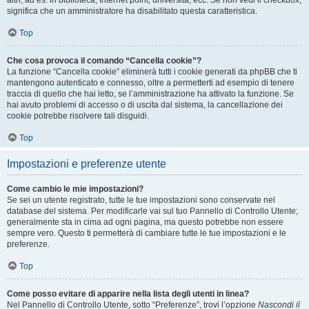
altri, ad es. in biblioteca, Internet point, università, ecc. Se non vedi il checkbox,
significa che un amministratore ha disabilitato questa caratteristica.
Top
Che cosa provoca il comando “Cancella cookie”?
La funzione “Cancella cookie” eliminerà tutti i cookie generati da phpBB che ti
mantengono autenticato e connesso, oltre a permetterti ad esempio di tenere
traccia di quello che hai letto, se l’amministrazione ha attivato la funzione. Se
hai avuto problemi di accesso o di uscita dal sistema, la cancellazione dei
cookie potrebbe risolvere tali disguidi.
Top
Impostazioni e preferenze utente
Come cambio le mie impostazioni?
Se sei un utente registrato, tutte le tue impostazioni sono conservate nel
database del sistema. Per modificarle vai sul tuo Pannello di Controllo Utente;
generalmente sta in cima ad ogni pagina, ma questo potrebbe non essere
sempre vero. Questo ti permetterà di cambiare tutte le tue impostazioni e le
preferenze.
Top
Come posso evitare di apparire nella lista degli utenti in linea?
Nel Pannello di Controllo Utente, sotto “Preferenze”, trovi l’opzione
Nascondi il