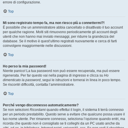
errore di configurazione.
Top
Mi sono registrato tempo fa, ma non riesco più a connettermi?!
È possibile che un amministratore abbia cancellato o disattivato il tuo account
per qualche ragione. Molti siti rimuovono periodicamente gli account degli
utenti che non hanno mai inviato messaggi, per ridurre la grandezza del
database. Se il motivo è quest’ultimo registrati nuovamente e cerca di farti
coinvolgere maggiormente nelle discussioni.
Top
Ho perso la mia password!
Niente panico! La tua password non può essere recuperata, ma può essere
rigenerata. Per far questo vai nella pagina di ingresso e clicca su
Ho
dimenticato la password
, segui le istruzioni e tornerai in linea in poco tempo.
Se riscontri difficoltà, contatta l’amministratore.
Top
Perché vengo disconnesso automaticamente?
Se non selezioni
Ricordami
quando effettui il login, il sistema ti terrà connesso
per un periodo prestabilito. Questo serve a evitare che qualcuno possa usare il
tuo nome utente. Per rimanere connesso, seleziona l’opzione quando entri, ma
ricorda che questo non è consigliato se ti colleghi da un PC usato anche da