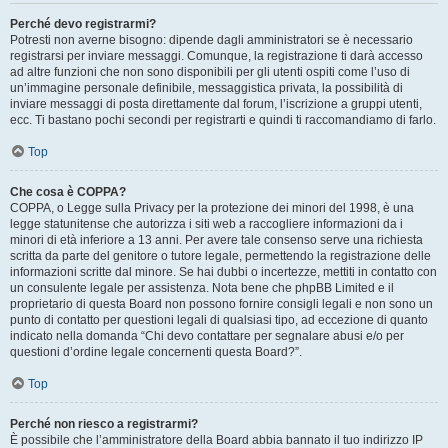
Perché devo registrarmi?
Potresti non averne bisogno: dipende dagli amministratori se è necessario
registrarsi per inviare messaggi. Comunque, la registrazione ti darà accesso
ad altre funzioni che non sono disponibili per gli utenti ospiti come l’uso di
un’immagine personale definibile, messaggistica privata, la possibilità di
inviare messaggi di posta direttamente dal forum, l’iscrizione a gruppi utenti,
ecc. Ti bastano pochi secondi per registrarti e quindi ti raccomandiamo di farlo.
Top
Che cosa è COPPA?
COPPA, o Legge sulla Privacy per la protezione dei minori del 1998, è una
legge statunitense che autorizza i siti web a raccogliere informazioni da i
minori di età inferiore a 13 anni. Per avere tale consenso serve una richiesta
scritta da parte del genitore o tutore legale, permettendo la registrazione delle
informazioni scritte dal minore. Se hai dubbi o incertezze, mettiti in contatto con
un consulente legale per assistenza. Nota bene che phpBB Limited e il
proprietario di questa Board non possono fornire consigli legali e non sono un
punto di contatto per questioni legali di qualsiasi tipo, ad eccezione di quanto
indicato nella domanda “Chi devo contattare per segnalare abusi e/o per
questioni d’ordine legale concernenti questa Board?”.
Top
Perché non riesco a registrarmi?
È possibile che l’amministratore della Board abbia bannato il tuo indirizzo IP