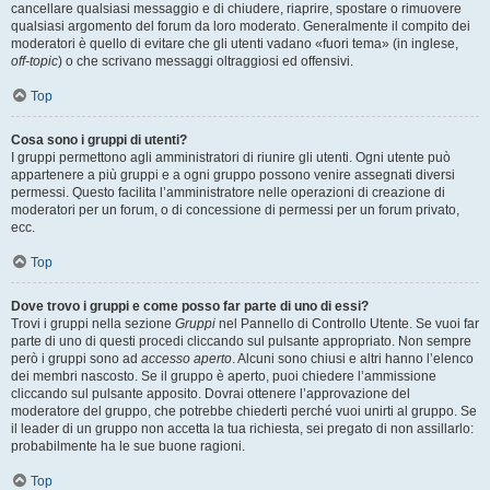
cancellare qualsiasi messaggio e di chiudere, riaprire, spostare o rimuovere
qualsiasi argomento del forum da loro moderato. Generalmente il compito dei
moderatori è quello di evitare che gli utenti vadano «fuori tema» (in inglese,
off-topic
) o che scrivano messaggi oltraggiosi ed offensivi.
Top
Cosa sono i gruppi di utenti?
I gruppi permettono agli amministratori di riunire gli utenti. Ogni utente può
appartenere a più gruppi e a ogni gruppo possono venire assegnati diversi
permessi. Questo facilita l’amministratore nelle operazioni di creazione di
moderatori per un forum, o di concessione di permessi per un forum privato,
ecc.
Top
Dove trovo i gruppi e come posso far parte di uno di essi?
Trovi i gruppi nella sezione
Gruppi
nel Pannello di Controllo Utente. Se vuoi far
parte di uno di questi procedi cliccando sul pulsante appropriato. Non sempre
però i gruppi sono ad
accesso aperto
. Alcuni sono chiusi e altri hanno l’elenco
dei membri nascosto. Se il gruppo è aperto, puoi chiedere l’ammissione
cliccando sul pulsante apposito. Dovrai ottenere l’approvazione del
moderatore del gruppo, che potrebbe chiederti perché vuoi unirti al gruppo. Se
il leader di un gruppo non accetta la tua richiesta, sei pregato di non assillarlo:
probabilmente ha le sue buone ragioni.
Top