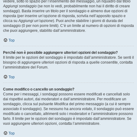
vedere, sotto lo spazio per l’inserimento del messaggio, un riquadro dal titolo
Aggiungi sondaggio
(se non lo vedi, probabilmente non hai il diritto di creare
sondaggi). Basta inserire un titolo per il sondaggio e almeno due opzioni di
risposta (per inserire un’opzione di risposta, scrivila nell’apposito spazio e
clicca su
Aggiungi un’opzione
). Puoi anche stabilire i giorni di durata del
sondaggio (0 per non porre limiti). C’è un limite al numero di opzioni di risposta
che puoi aggiungere, stabilito dall’amministratore.
Top
Perché non è possibile aggiungere ulteriori opzioni del sondaggio?
Il limite per le opzioni del sondaggio è impostato dall’amministratore. Se senti il
bisogno di aggiungere ulteriori opzioni di risposta a quelle consentite, contatta
l’amministratore del Forum.
Top
Come modifico o cancello un sondaggio?
Come per i messaggi, i sondaggi possono essere modificati e cancellati solo
dai rispettivi autori, dai moderatori e dall’amministratore. Per modificare un
sondaggio, clicca sul pulsante
Modifica
del primo messaggio (a cui è sempre
associato il sondaggio). Se nessuno ha ancora votato, il sondaggio può essere
modificato o cancellato, altrimenti solo i moderatori e l’amministratore possono
farlo. Il limite per le opzioni del sondaggio è impostato dall’amministratore. Se
vuoi aggiungere ulteriori opzioni, contatta l’amministratore.
Top