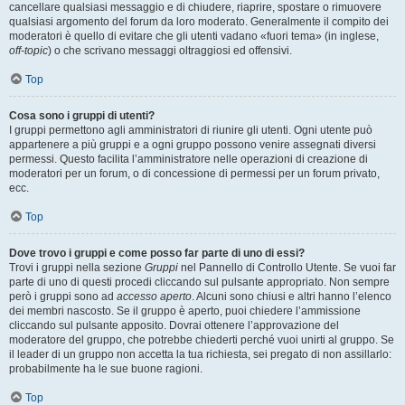
cancellare qualsiasi messaggio e di chiudere, riaprire, spostare o rimuovere
qualsiasi argomento del forum da loro moderato. Generalmente il compito dei
moderatori è quello di evitare che gli utenti vadano «fuori tema» (in inglese,
off-topic
) o che scrivano messaggi oltraggiosi ed offensivi.
Top
Cosa sono i gruppi di utenti?
I gruppi permettono agli amministratori di riunire gli utenti. Ogni utente può
appartenere a più gruppi e a ogni gruppo possono venire assegnati diversi
permessi. Questo facilita l’amministratore nelle operazioni di creazione di
moderatori per un forum, o di concessione di permessi per un forum privato,
ecc.
Top
Dove trovo i gruppi e come posso far parte di uno di essi?
Trovi i gruppi nella sezione
Gruppi
nel Pannello di Controllo Utente. Se vuoi far
parte di uno di questi procedi cliccando sul pulsante appropriato. Non sempre
però i gruppi sono ad
accesso aperto
. Alcuni sono chiusi e altri hanno l’elenco
dei membri nascosto. Se il gruppo è aperto, puoi chiedere l’ammissione
cliccando sul pulsante apposito. Dovrai ottenere l’approvazione del
moderatore del gruppo, che potrebbe chiederti perché vuoi unirti al gruppo. Se
il leader di un gruppo non accetta la tua richiesta, sei pregato di non assillarlo:
probabilmente ha le sue buone ragioni.
Top