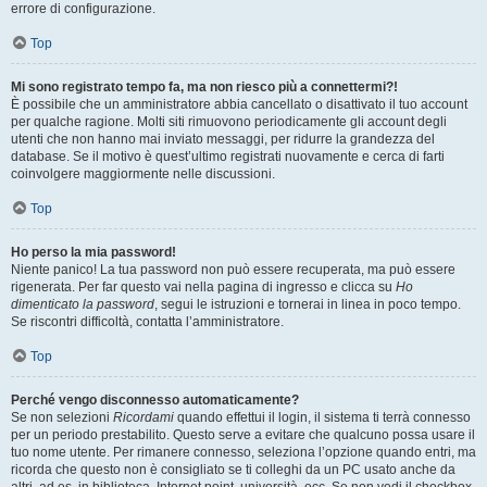
errore di configurazione.
Top
Mi sono registrato tempo fa, ma non riesco più a connettermi?!
È possibile che un amministratore abbia cancellato o disattivato il tuo account
per qualche ragione. Molti siti rimuovono periodicamente gli account degli
utenti che non hanno mai inviato messaggi, per ridurre la grandezza del
database. Se il motivo è quest’ultimo registrati nuovamente e cerca di farti
coinvolgere maggiormente nelle discussioni.
Top
Ho perso la mia password!
Niente panico! La tua password non può essere recuperata, ma può essere
rigenerata. Per far questo vai nella pagina di ingresso e clicca su
Ho
dimenticato la password
, segui le istruzioni e tornerai in linea in poco tempo.
Se riscontri difficoltà, contatta l’amministratore.
Top
Perché vengo disconnesso automaticamente?
Se non selezioni
Ricordami
quando effettui il login, il sistema ti terrà connesso
per un periodo prestabilito. Questo serve a evitare che qualcuno possa usare il
tuo nome utente. Per rimanere connesso, seleziona l’opzione quando entri, ma
ricorda che questo non è consigliato se ti colleghi da un PC usato anche da