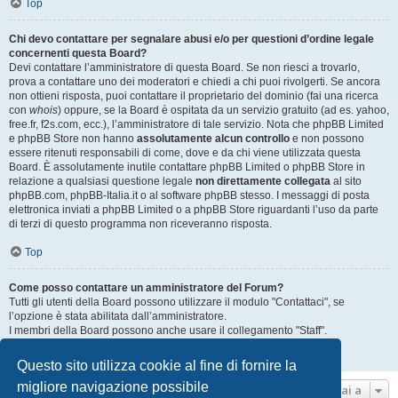
Top
Chi devo contattare per segnalare abusi e/o per questioni d’ordine legale
concernenti questa Board?
Devi contattare l’amministratore di questa Board. Se non riesci a trovarlo,
prova a contattare uno dei moderatori e chiedi a chi puoi rivolgerti. Se ancora
non ottieni risposta, puoi contattare il proprietario del dominio (fai una ricerca
con
whois
) oppure, se la Board è ospitata da un servizio gratuito (ad es. yahoo,
free.fr, f2s.com, ecc.), l’amministratore di tale servizio. Nota che phpBB Limited
e phpBB Store non hanno
assolutamente alcun controllo
e non possono
essere ritenuti responsabili di come, dove e da chi viene utilizzata questa
Board. È assolutamente inutile contattare phpBB Limited o phpBB Store in
relazione a qualsiasi questione legale
non direttamente collegata
al sito
phpBB.com, phpBB-Italia.it o al software phpBB stesso. I messaggi di posta
elettronica inviati a phpBB Limited o a phpBB Store riguardanti l’uso da parte
di terzi di questo programma non riceveranno risposta.
Top
Come posso contattare un amministratore del Forum?
Tutti gli utenti della Board possono utilizzare il modulo "Contattaci", se
l’opzione è stata abilitata dall’amministratore.
I membri della Board possono anche usare il collegamento "Staff".
Top
Questo sito utilizza cookie al fine di fornire la
migliore navigazione possibile
Vai a