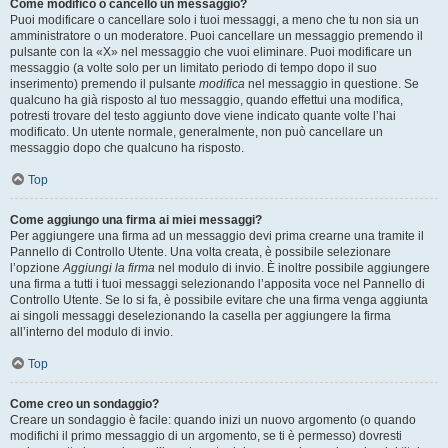
Come modifico o cancello un messaggio?
Puoi modificare o cancellare solo i tuoi messaggi, a meno che tu non sia un
amministratore o un moderatore. Puoi cancellare un messaggio premendo il
pulsante con la «X» nel messaggio che vuoi eliminare. Puoi modificare un
messaggio (a volte solo per un limitato periodo di tempo dopo il suo
inserimento) premendo il pulsante
modifica
nel messaggio in questione. Se
qualcuno ha già risposto al tuo messaggio, quando effettui una modifica,
potresti trovare del testo aggiunto dove viene indicato quante volte l’hai
modificato. Un utente normale, generalmente, non può cancellare un
messaggio dopo che qualcuno ha risposto.
Top
Come aggiungo una firma ai miei messaggi?
Per aggiungere una firma ad un messaggio devi prima crearne una tramite il
Pannello di Controllo Utente. Una volta creata, è possibile selezionare
l’opzione
Aggiungi la firma
nel modulo di invio. È inoltre possibile aggiungere
una firma a tutti i tuoi messaggi selezionando l’apposita voce nel Pannello di
Controllo Utente. Se lo si fa, è possibile evitare che una firma venga aggiunta
ai singoli messaggi deselezionando la casella per aggiungere la firma
all’interno del modulo di invio.
Top
Come creo un sondaggio?
Creare un sondaggio è facile: quando inizi un nuovo argomento (o quando
modifichi il primo messaggio di un argomento, se ti è permesso) dovresti