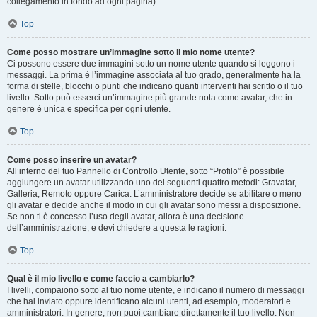
collegamento in fondo ad ogni pagina).
Top
Come posso mostrare un’immagine sotto il mio nome utente?
Ci possono essere due immagini sotto un nome utente quando si leggono i
messaggi. La prima è l’immagine associata al tuo grado, generalmente ha la
forma di stelle, blocchi o punti che indicano quanti interventi hai scritto o il tuo
livello. Sotto può esserci un’immagine più grande nota come avatar, che in
genere è unica e specifica per ogni utente.
Top
Come posso inserire un avatar?
All’interno del tuo Pannello di Controllo Utente, sotto “Profilo” è possibile
aggiungere un avatar utilizzando uno dei seguenti quattro metodi: Gravatar,
Galleria, Remoto oppure Carica. L’amministratore decide se abilitare o meno
gli avatar e decide anche il modo in cui gli avatar sono messi a disposizione.
Se non ti è concesso l’uso degli avatar, allora è una decisione
dell’amministrazione, e devi chiedere a questa le ragioni.
Top
Qual è il mio livello e come faccio a cambiarlo?
I livelli, compaiono sotto al tuo nome utente, e indicano il numero di messaggi
che hai inviato oppure identificano alcuni utenti, ad esempio, moderatori e
amministratori. In genere, non puoi cambiare direttamente il tuo livello. Non