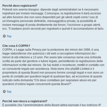
Perché devo registrarmi?
Potresti non averne bisogno: dipende dagli amministratori se è necessario
registrarsi per inviare messaggi. Comunque, la registrazione ti darà accesso
ad altre funzioni che non sono disponibili per gli utenti ospiti come l’uso di
un’immagine personale definibile, messaggistica privata, la possibilità di
inviare messaggi di posta direttamente dal forum, l’iscrizione a gruppi utenti,
ecc. Ti bastano pochi secondi per registrarti e quindi ti raccomandiamo di farlo.
Top
Che cosa è COPPA?
COPPA, o Legge sulla Privacy per la protezione dei minori del 1998, è una
legge statunitense che autorizza i siti web a raccogliere informazioni da i
minori di età inferiore a 13 anni. Per avere tale consenso serve una richiesta
scritta da parte del genitore o tutore legale, permettendo la registrazione delle
informazioni scritte dal minore. Se hai dubbi o incertezze, mettiti in contatto con
un consulente legale per assistenza. Nota bene che phpBB Limited e il
proprietario di questa Board non possono fornire consigli legali e non sono un
punto di contatto per questioni legali di qualsiasi tipo, ad eccezione di quanto
indicato nella domanda “Chi devo contattare per segnalare abusi e/o per
questioni d’ordine legale concernenti questa Board?”.
Top
Perché non riesco a registrarmi?
È possibile che l’amministratore della Board abbia bannato il tuo indirizzo IP