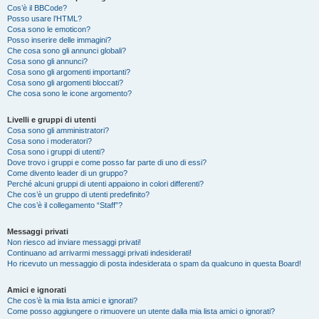
Cos’è il BBCode?
Posso usare l’HTML?
Cosa sono le emoticon?
Posso inserire delle immagini?
Che cosa sono gli annunci globali?
Cosa sono gli annunci?
Cosa sono gli argomenti importanti?
Cosa sono gli argomenti bloccati?
Che cosa sono le icone argomento?
Livelli e gruppi di utenti
Cosa sono gli amministratori?
Cosa sono i moderatori?
Cosa sono i gruppi di utenti?
Dove trovo i gruppi e come posso far parte di uno di essi?
Come divento leader di un gruppo?
Perché alcuni gruppi di utenti appaiono in colori differenti?
Che cos’è un gruppo di utenti predefinito?
Che cos’è il collegamento “Staff”?
Messaggi privati
Non riesco ad inviare messaggi privati!
Continuano ad arrivarmi messaggi privati indesiderati!
Ho ricevuto un messaggio di posta indesiderata o spam da qualcuno in questa Board!
Amici e ignorati
Che cos’è la mia lista amici e ignorati?
Come posso aggiungere o rimuovere un utente dalla mia lista amici o ignorati?