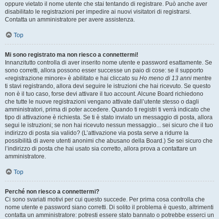
oppure vietato il nome utente che stai tentando di registrare. Può anche aver
disabilitato le registrazioni per impedire ai nuovi visitatori di registrarsi.
Contatta un amministratore per avere assistenza.
Top
Mi sono registrato ma non riesco a connettermi!
Innanzitutto controlla di aver inserito nome utente e password esattamente. Se
sono corretti, allora possono esser successe un paio di cose: se il supporto
«registrazione minore» è abilitato e hai cliccato su
Ho meno di 13 anni
mentre
ti stavi registrando, allora devi seguire le istruzioni che hai ricevuto. Se questo
non è il tuo caso, forse devi attivare il tuo account. Alcune Board richiedono
che tutte le nuove registrazioni vengano attivate dall’utente stesso o dagli
amministratori, prima di poter accedere. Quando ti registri ti verrà indicato che
tipo di attivazione è richiesta. Se ti è stato inviato un messaggio di posta, allora
segui le istruzioni; se non hai ricevuto nessun messaggio... sei sicuro che il tuo
indirizzo di posta sia valido? (L’attivazione via posta serve a ridurre la
possibilità di avere utenti anonimi che abusano della Board.) Se sei sicuro che
l’indirizzo di posta che hai usato sia corretto, allora prova a contattare un
amministratore.
Top
Perché non riesco a connettermi?
Ci sono svariati motivi per cui questo succede. Per prima cosa controlla che
nome utente e password siano corretti. Di solito il problema è questo, altrimenti
contatta un amministratore: potresti essere stato bannato o potrebbe esserci un