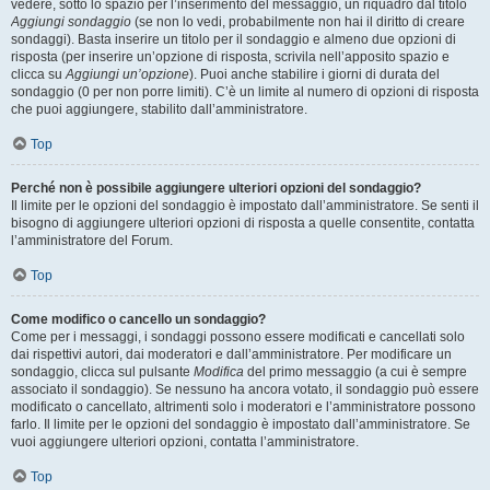
vedere, sotto lo spazio per l’inserimento del messaggio, un riquadro dal titolo
Aggiungi sondaggio
(se non lo vedi, probabilmente non hai il diritto di creare
sondaggi). Basta inserire un titolo per il sondaggio e almeno due opzioni di
risposta (per inserire un’opzione di risposta, scrivila nell’apposito spazio e
clicca su
Aggiungi un’opzione
). Puoi anche stabilire i giorni di durata del
sondaggio (0 per non porre limiti). C’è un limite al numero di opzioni di risposta
che puoi aggiungere, stabilito dall’amministratore.
Top
Perché non è possibile aggiungere ulteriori opzioni del sondaggio?
Il limite per le opzioni del sondaggio è impostato dall’amministratore. Se senti il
bisogno di aggiungere ulteriori opzioni di risposta a quelle consentite, contatta
l’amministratore del Forum.
Top
Come modifico o cancello un sondaggio?
Come per i messaggi, i sondaggi possono essere modificati e cancellati solo
dai rispettivi autori, dai moderatori e dall’amministratore. Per modificare un
sondaggio, clicca sul pulsante
Modifica
del primo messaggio (a cui è sempre
associato il sondaggio). Se nessuno ha ancora votato, il sondaggio può essere
modificato o cancellato, altrimenti solo i moderatori e l’amministratore possono
farlo. Il limite per le opzioni del sondaggio è impostato dall’amministratore. Se
vuoi aggiungere ulteriori opzioni, contatta l’amministratore.
Top