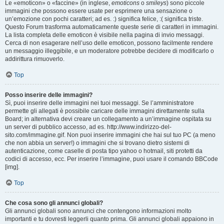
Le «emoticon» o «faccine» (in inglese,
emoticons
o
smileys
) sono piccole
immagini che possono essere usate per esprimere una sensazione o
un’emozione con pochi caratteri; ad es. :) significa felice, :( significa triste.
Questo Forum trasforma automaticamente queste serie di caratteri in immagini.
La lista completa delle emoticon è visibile nella pagina di invio messaggi.
Cerca di non esagerare nell’uso delle emoticon, possono facilmente rendere
un messaggio illeggibile, e un moderatore potrebbe decidere di modificarlo o
addirittura rimuoverlo.
Top
Posso inserire delle immagini?
Sì, puoi inserire delle immagini nei tuoi messaggi. Se l’amministratore
permette gli allegati è possibile caricare delle immagini direttamente sulla
Board; in alternativa devi creare un collegamento a un’immagine ospitata su
un server di pubblico accesso, ad es. http://www.indirizzo-del-
sito.com/immagine.gif. Non puoi inserire immagini che hai sul tuo PC (a meno
che non abbia un server!) o immagini che si trovano dietro sistemi di
autenticazione, come caselle di posta tipo yahoo o hotmail, siti protetti da
codici di accesso, ecc. Per inserire l’immagine, puoi usare il comando BBCode
[img].
Top
Che cosa sono gli annunci globali?
Gli annunci globali sono annunci che contengono informazioni molto
importanti e tu dovresti leggerli quanto prima. Gli annunci globali appaiono in