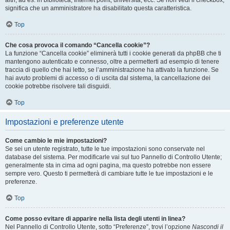
altri, ad es. in biblioteca, Internet point, università, ecc. Se non vedi il checkbox,
significa che un amministratore ha disabilitato questa caratteristica.
Top
Che cosa provoca il comando “Cancella cookie”?
La funzione “Cancella cookie” eliminerà tutti i cookie generati da phpBB che ti
mantengono autenticato e connesso, oltre a permetterti ad esempio di tenere
traccia di quello che hai letto, se l’amministrazione ha attivato la funzione. Se
hai avuto problemi di accesso o di uscita dal sistema, la cancellazione dei
cookie potrebbe risolvere tali disguidi.
Top
Impostazioni e preferenze utente
Come cambio le mie impostazioni?
Se sei un utente registrato, tutte le tue impostazioni sono conservate nel
database del sistema. Per modificarle vai sul tuo Pannello di Controllo Utente;
generalmente sta in cima ad ogni pagina, ma questo potrebbe non essere
sempre vero. Questo ti permetterà di cambiare tutte le tue impostazioni e le
preferenze.
Top
Come posso evitare di apparire nella lista degli utenti in linea?
Nel Pannello di Controllo Utente, sotto “Preferenze”, trovi l’opzione
Nascondi il