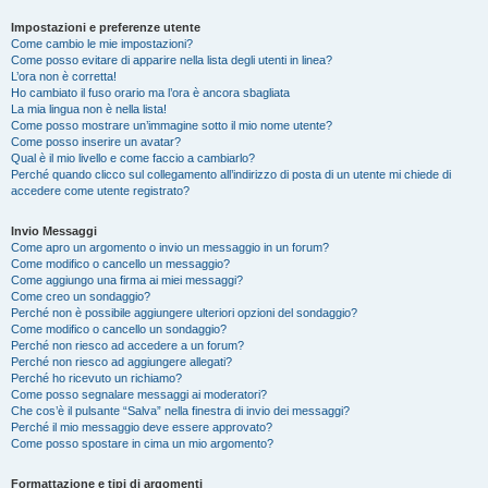
Impostazioni e preferenze utente
Come cambio le mie impostazioni?
Come posso evitare di apparire nella lista degli utenti in linea?
L’ora non è corretta!
Ho cambiato il fuso orario ma l’ora è ancora sbagliata
La mia lingua non è nella lista!
Come posso mostrare un’immagine sotto il mio nome utente?
Come posso inserire un avatar?
Qual è il mio livello e come faccio a cambiarlo?
Perché quando clicco sul collegamento all’indirizzo di posta di un utente mi chiede di
accedere come utente registrato?
Invio Messaggi
Come apro un argomento o invio un messaggio in un forum?
Come modifico o cancello un messaggio?
Come aggiungo una firma ai miei messaggi?
Come creo un sondaggio?
Perché non è possibile aggiungere ulteriori opzioni del sondaggio?
Come modifico o cancello un sondaggio?
Perché non riesco ad accedere a un forum?
Perché non riesco ad aggiungere allegati?
Perché ho ricevuto un richiamo?
Come posso segnalare messaggi ai moderatori?
Che cos’è il pulsante “Salva” nella finestra di invio dei messaggi?
Perché il mio messaggio deve essere approvato?
Come posso spostare in cima un mio argomento?
Formattazione e tipi di argomenti