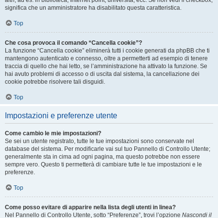
altri, ad es. in biblioteca, Internet point, università, ecc. Se non vedi il checkbox,
significa che un amministratore ha disabilitato questa caratteristica.
Top
Che cosa provoca il comando “Cancella cookie”?
La funzione “Cancella cookie” eliminerà tutti i cookie generati da phpBB che ti
mantengono autenticato e connesso, oltre a permetterti ad esempio di tenere
traccia di quello che hai letto, se l’amministrazione ha attivato la funzione. Se
hai avuto problemi di accesso o di uscita dal sistema, la cancellazione dei
cookie potrebbe risolvere tali disguidi.
Top
Impostazioni e preferenze utente
Come cambio le mie impostazioni?
Se sei un utente registrato, tutte le tue impostazioni sono conservate nel
database del sistema. Per modificarle vai sul tuo Pannello di Controllo Utente;
generalmente sta in cima ad ogni pagina, ma questo potrebbe non essere
sempre vero. Questo ti permetterà di cambiare tutte le tue impostazioni e le
preferenze.
Top
Come posso evitare di apparire nella lista degli utenti in linea?
Nel Pannello di Controllo Utente, sotto “Preferenze”, trovi l’opzione
Nascondi il