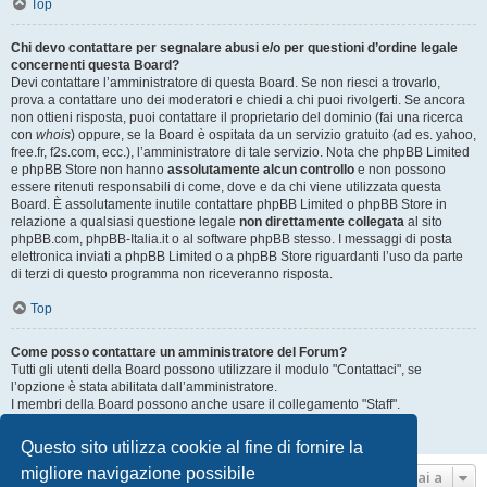
Top
Chi devo contattare per segnalare abusi e/o per questioni d’ordine legale
concernenti questa Board?
Devi contattare l’amministratore di questa Board. Se non riesci a trovarlo,
prova a contattare uno dei moderatori e chiedi a chi puoi rivolgerti. Se ancora
non ottieni risposta, puoi contattare il proprietario del dominio (fai una ricerca
con
whois
) oppure, se la Board è ospitata da un servizio gratuito (ad es. yahoo,
free.fr, f2s.com, ecc.), l’amministratore di tale servizio. Nota che phpBB Limited
e phpBB Store non hanno
assolutamente alcun controllo
e non possono
essere ritenuti responsabili di come, dove e da chi viene utilizzata questa
Board. È assolutamente inutile contattare phpBB Limited o phpBB Store in
relazione a qualsiasi questione legale
non direttamente collegata
al sito
phpBB.com, phpBB-Italia.it o al software phpBB stesso. I messaggi di posta
elettronica inviati a phpBB Limited o a phpBB Store riguardanti l’uso da parte
di terzi di questo programma non riceveranno risposta.
Top
Come posso contattare un amministratore del Forum?
Tutti gli utenti della Board possono utilizzare il modulo "Contattaci", se
l’opzione è stata abilitata dall’amministratore.
I membri della Board possono anche usare il collegamento "Staff".
Top
Questo sito utilizza cookie al fine di fornire la
migliore navigazione possibile
Vai a