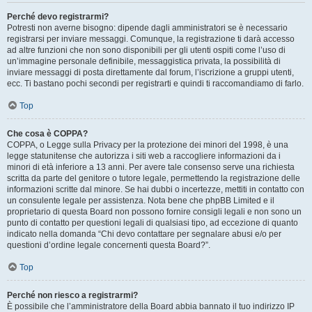
Perché devo registrarmi?
Potresti non averne bisogno: dipende dagli amministratori se è necessario
registrarsi per inviare messaggi. Comunque, la registrazione ti darà accesso
ad altre funzioni che non sono disponibili per gli utenti ospiti come l’uso di
un’immagine personale definibile, messaggistica privata, la possibilità di
inviare messaggi di posta direttamente dal forum, l’iscrizione a gruppi utenti,
ecc. Ti bastano pochi secondi per registrarti e quindi ti raccomandiamo di farlo.
Top
Che cosa è COPPA?
COPPA, o Legge sulla Privacy per la protezione dei minori del 1998, è una
legge statunitense che autorizza i siti web a raccogliere informazioni da i
minori di età inferiore a 13 anni. Per avere tale consenso serve una richiesta
scritta da parte del genitore o tutore legale, permettendo la registrazione delle
informazioni scritte dal minore. Se hai dubbi o incertezze, mettiti in contatto con
un consulente legale per assistenza. Nota bene che phpBB Limited e il
proprietario di questa Board non possono fornire consigli legali e non sono un
punto di contatto per questioni legali di qualsiasi tipo, ad eccezione di quanto
indicato nella domanda “Chi devo contattare per segnalare abusi e/o per
questioni d’ordine legale concernenti questa Board?”.
Top
Perché non riesco a registrarmi?
È possibile che l’amministratore della Board abbia bannato il tuo indirizzo IP