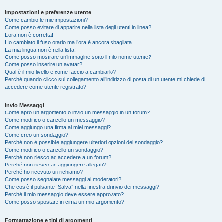
Impostazioni e preferenze utente
Come cambio le mie impostazioni?
Come posso evitare di apparire nella lista degli utenti in linea?
L’ora non è corretta!
Ho cambiato il fuso orario ma l’ora è ancora sbagliata
La mia lingua non è nella lista!
Come posso mostrare un’immagine sotto il mio nome utente?
Come posso inserire un avatar?
Qual è il mio livello e come faccio a cambiarlo?
Perché quando clicco sul collegamento all’indirizzo di posta di un utente mi chiede di
accedere come utente registrato?
Invio Messaggi
Come apro un argomento o invio un messaggio in un forum?
Come modifico o cancello un messaggio?
Come aggiungo una firma ai miei messaggi?
Come creo un sondaggio?
Perché non è possibile aggiungere ulteriori opzioni del sondaggio?
Come modifico o cancello un sondaggio?
Perché non riesco ad accedere a un forum?
Perché non riesco ad aggiungere allegati?
Perché ho ricevuto un richiamo?
Come posso segnalare messaggi ai moderatori?
Che cos’è il pulsante “Salva” nella finestra di invio dei messaggi?
Perché il mio messaggio deve essere approvato?
Come posso spostare in cima un mio argomento?
Formattazione e tipi di argomenti