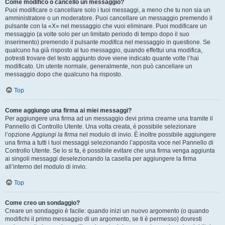
Come modifico o cancello un messaggio?
Puoi modificare o cancellare solo i tuoi messaggi, a meno che tu non sia un
amministratore o un moderatore. Puoi cancellare un messaggio premendo il
pulsante con la «X» nel messaggio che vuoi eliminare. Puoi modificare un
messaggio (a volte solo per un limitato periodo di tempo dopo il suo
inserimento) premendo il pulsante
modifica
nel messaggio in questione. Se
qualcuno ha già risposto al tuo messaggio, quando effettui una modifica,
potresti trovare del testo aggiunto dove viene indicato quante volte l’hai
modificato. Un utente normale, generalmente, non può cancellare un
messaggio dopo che qualcuno ha risposto.
Top
Come aggiungo una firma ai miei messaggi?
Per aggiungere una firma ad un messaggio devi prima crearne una tramite il
Pannello di Controllo Utente. Una volta creata, è possibile selezionare
l’opzione
Aggiungi la firma
nel modulo di invio. È inoltre possibile aggiungere
una firma a tutti i tuoi messaggi selezionando l’apposita voce nel Pannello di
Controllo Utente. Se lo si fa, è possibile evitare che una firma venga aggiunta
ai singoli messaggi deselezionando la casella per aggiungere la firma
all’interno del modulo di invio.
Top
Come creo un sondaggio?
Creare un sondaggio è facile: quando inizi un nuovo argomento (o quando
modifichi il primo messaggio di un argomento, se ti è permesso) dovresti