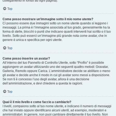
collegamento in fondo ad ogni pagina).
Top
Come posso mostrare un’immagine sotto il mio nome utente?
Ci possono essere due immagini sotto un nome utente quando si leggono i
messaggi. La prima è l’immagine associata al tuo grado, generalmente ha la
forma di stelle, blocchi o punti che indicano quanti interventi hai scritto o il tuo
livello. Sotto può esserci un’immagine più grande nota come avatar, che in
genere è unica e specifica per ogni utente.
Top
Come posso inserire un avatar?
All’interno del tuo Pannello di Controllo Utente, sotto “Profilo” è possibile
aggiungere un avatar utilizzando uno dei seguenti quattro metodi: Gravatar,
Galleria, Remoto oppure Carica. L’amministratore decide se abilitare o meno
gli avatar e decide anche il modo in cui gli avatar sono messi a disposizione.
Se non ti è concesso l’uso degli avatar, allora è una decisione
dell’amministrazione, e devi chiedere a questa le ragioni.
Top
Qual è il mio livello e come faccio a cambiarlo?
I livelli, compaiono sotto al tuo nome utente, e indicano il numero di messaggi
che hai inviato oppure identificano alcuni utenti, ad esempio, moderatori e
amministratori. In genere, non puoi cambiare direttamente il tuo livello. Non