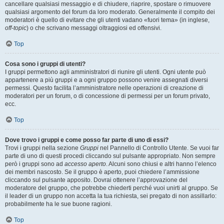
cancellare qualsiasi messaggio e di chiudere, riaprire, spostare o rimuovere
qualsiasi argomento del forum da loro moderato. Generalmente il compito dei
moderatori è quello di evitare che gli utenti vadano «fuori tema» (in inglese,
off-topic
) o che scrivano messaggi oltraggiosi ed offensivi.
Top
Cosa sono i gruppi di utenti?
I gruppi permettono agli amministratori di riunire gli utenti. Ogni utente può
appartenere a più gruppi e a ogni gruppo possono venire assegnati diversi
permessi. Questo facilita l’amministratore nelle operazioni di creazione di
moderatori per un forum, o di concessione di permessi per un forum privato,
ecc.
Top
Dove trovo i gruppi e come posso far parte di uno di essi?
Trovi i gruppi nella sezione
Gruppi
nel Pannello di Controllo Utente. Se vuoi far
parte di uno di questi procedi cliccando sul pulsante appropriato. Non sempre
però i gruppi sono ad
accesso aperto
. Alcuni sono chiusi e altri hanno l’elenco
dei membri nascosto. Se il gruppo è aperto, puoi chiedere l’ammissione
cliccando sul pulsante apposito. Dovrai ottenere l’approvazione del
moderatore del gruppo, che potrebbe chiederti perché vuoi unirti al gruppo. Se
il leader di un gruppo non accetta la tua richiesta, sei pregato di non assillarlo:
probabilmente ha le sue buone ragioni.
Top