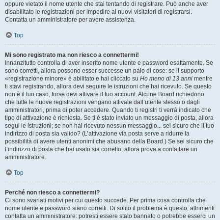
oppure vietato il nome utente che stai tentando di registrare. Può anche aver
disabilitato le registrazioni per impedire ai nuovi visitatori di registrarsi.
Contatta un amministratore per avere assistenza.
Top
Mi sono registrato ma non riesco a connettermi!
Innanzitutto controlla di aver inserito nome utente e password esattamente. Se
sono corretti, allora possono esser successe un paio di cose: se il supporto
«registrazione minore» è abilitato e hai cliccato su
Ho meno di 13 anni
mentre
ti stavi registrando, allora devi seguire le istruzioni che hai ricevuto. Se questo
non è il tuo caso, forse devi attivare il tuo account. Alcune Board richiedono
che tutte le nuove registrazioni vengano attivate dall’utente stesso o dagli
amministratori, prima di poter accedere. Quando ti registri ti verrà indicato che
tipo di attivazione è richiesta. Se ti è stato inviato un messaggio di posta, allora
segui le istruzioni; se non hai ricevuto nessun messaggio... sei sicuro che il tuo
indirizzo di posta sia valido? (L’attivazione via posta serve a ridurre la
possibilità di avere utenti anonimi che abusano della Board.) Se sei sicuro che
l’indirizzo di posta che hai usato sia corretto, allora prova a contattare un
amministratore.
Top
Perché non riesco a connettermi?
Ci sono svariati motivi per cui questo succede. Per prima cosa controlla che
nome utente e password siano corretti. Di solito il problema è questo, altrimenti
contatta un amministratore: potresti essere stato bannato o potrebbe esserci un