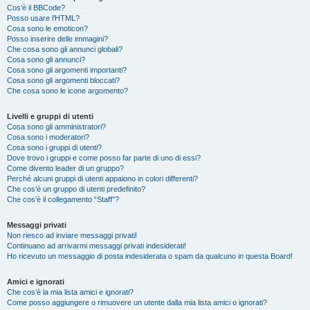
Cos’è il BBCode?
Posso usare l’HTML?
Cosa sono le emoticon?
Posso inserire delle immagini?
Che cosa sono gli annunci globali?
Cosa sono gli annunci?
Cosa sono gli argomenti importanti?
Cosa sono gli argomenti bloccati?
Che cosa sono le icone argomento?
Livelli e gruppi di utenti
Cosa sono gli amministratori?
Cosa sono i moderatori?
Cosa sono i gruppi di utenti?
Dove trovo i gruppi e come posso far parte di uno di essi?
Come divento leader di un gruppo?
Perché alcuni gruppi di utenti appaiono in colori differenti?
Che cos’è un gruppo di utenti predefinito?
Che cos’è il collegamento “Staff”?
Messaggi privati
Non riesco ad inviare messaggi privati!
Continuano ad arrivarmi messaggi privati indesiderati!
Ho ricevuto un messaggio di posta indesiderata o spam da qualcuno in questa Board!
Amici e ignorati
Che cos’è la mia lista amici e ignorati?
Come posso aggiungere o rimuovere un utente dalla mia lista amici o ignorati?