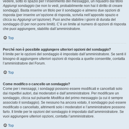
vedere, sotto lo spazio per l’inserimento del messaggio, un riquadro dal titolo
Aggiungi sondaggio
(se non lo vedi, probabilmente non hai il diritto di creare
sondaggi). Basta inserire un titolo per il sondaggio e almeno due opzioni di
risposta (per inserire un’opzione di risposta, scrivila nell’apposito spazio e
clicca su
Aggiungi un’opzione
). Puoi anche stabilire i giorni di durata del
sondaggio (0 per non porre limiti). C’è un limite al numero di opzioni di risposta
che puoi aggiungere, stabilito dall’amministratore.
Top
Perché non è possibile aggiungere ulteriori opzioni del sondaggio?
Il limite per le opzioni del sondaggio è impostato dall’amministratore. Se senti il
bisogno di aggiungere ulteriori opzioni di risposta a quelle consentite, contatta
l’amministratore del Forum.
Top
Come modifico o cancello un sondaggio?
Come per i messaggi, i sondaggi possono essere modificati e cancellati solo
dai rispettivi autori, dai moderatori e dall’amministratore. Per modificare un
sondaggio, clicca sul pulsante
Modifica
del primo messaggio (a cui è sempre
associato il sondaggio). Se nessuno ha ancora votato, il sondaggio può essere
modificato o cancellato, altrimenti solo i moderatori e l’amministratore possono
farlo. Il limite per le opzioni del sondaggio è impostato dall’amministratore. Se
vuoi aggiungere ulteriori opzioni, contatta l’amministratore.
Top