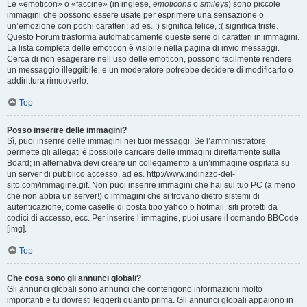
Le «emoticon» o «faccine» (in inglese,
emoticons
o
smileys
) sono piccole
immagini che possono essere usate per esprimere una sensazione o
un’emozione con pochi caratteri; ad es. :) significa felice, :( significa triste.
Questo Forum trasforma automaticamente queste serie di caratteri in immagini.
La lista completa delle emoticon è visibile nella pagina di invio messaggi.
Cerca di non esagerare nell’uso delle emoticon, possono facilmente rendere
un messaggio illeggibile, e un moderatore potrebbe decidere di modificarlo o
addirittura rimuoverlo.
Top
Posso inserire delle immagini?
Sì, puoi inserire delle immagini nei tuoi messaggi. Se l’amministratore
permette gli allegati è possibile caricare delle immagini direttamente sulla
Board; in alternativa devi creare un collegamento a un’immagine ospitata su
un server di pubblico accesso, ad es. http://www.indirizzo-del-
sito.com/immagine.gif. Non puoi inserire immagini che hai sul tuo PC (a meno
che non abbia un server!) o immagini che si trovano dietro sistemi di
autenticazione, come caselle di posta tipo yahoo o hotmail, siti protetti da
codici di accesso, ecc. Per inserire l’immagine, puoi usare il comando BBCode
[img].
Top
Che cosa sono gli annunci globali?
Gli annunci globali sono annunci che contengono informazioni molto
importanti e tu dovresti leggerli quanto prima. Gli annunci globali appaiono in