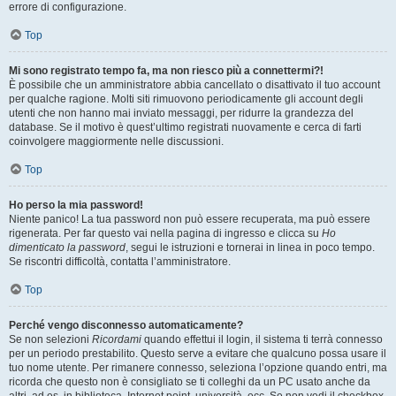
errore di configurazione.
Top
Mi sono registrato tempo fa, ma non riesco più a connettermi?!
È possibile che un amministratore abbia cancellato o disattivato il tuo account
per qualche ragione. Molti siti rimuovono periodicamente gli account degli
utenti che non hanno mai inviato messaggi, per ridurre la grandezza del
database. Se il motivo è quest’ultimo registrati nuovamente e cerca di farti
coinvolgere maggiormente nelle discussioni.
Top
Ho perso la mia password!
Niente panico! La tua password non può essere recuperata, ma può essere
rigenerata. Per far questo vai nella pagina di ingresso e clicca su
Ho
dimenticato la password
, segui le istruzioni e tornerai in linea in poco tempo.
Se riscontri difficoltà, contatta l’amministratore.
Top
Perché vengo disconnesso automaticamente?
Se non selezioni
Ricordami
quando effettui il login, il sistema ti terrà connesso
per un periodo prestabilito. Questo serve a evitare che qualcuno possa usare il
tuo nome utente. Per rimanere connesso, seleziona l’opzione quando entri, ma
ricorda che questo non è consigliato se ti colleghi da un PC usato anche da