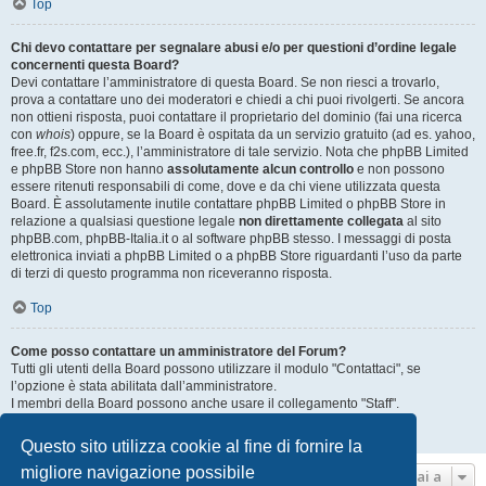
Top
Chi devo contattare per segnalare abusi e/o per questioni d’ordine legale
concernenti questa Board?
Devi contattare l’amministratore di questa Board. Se non riesci a trovarlo,
prova a contattare uno dei moderatori e chiedi a chi puoi rivolgerti. Se ancora
non ottieni risposta, puoi contattare il proprietario del dominio (fai una ricerca
con
whois
) oppure, se la Board è ospitata da un servizio gratuito (ad es. yahoo,
free.fr, f2s.com, ecc.), l’amministratore di tale servizio. Nota che phpBB Limited
e phpBB Store non hanno
assolutamente alcun controllo
e non possono
essere ritenuti responsabili di come, dove e da chi viene utilizzata questa
Board. È assolutamente inutile contattare phpBB Limited o phpBB Store in
relazione a qualsiasi questione legale
non direttamente collegata
al sito
phpBB.com, phpBB-Italia.it o al software phpBB stesso. I messaggi di posta
elettronica inviati a phpBB Limited o a phpBB Store riguardanti l’uso da parte
di terzi di questo programma non riceveranno risposta.
Top
Come posso contattare un amministratore del Forum?
Tutti gli utenti della Board possono utilizzare il modulo "Contattaci", se
l’opzione è stata abilitata dall’amministratore.
I membri della Board possono anche usare il collegamento "Staff".
Top
Questo sito utilizza cookie al fine di fornire la
migliore navigazione possibile
Vai a