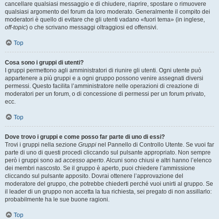
cancellare qualsiasi messaggio e di chiudere, riaprire, spostare o rimuovere
qualsiasi argomento del forum da loro moderato. Generalmente il compito dei
moderatori è quello di evitare che gli utenti vadano «fuori tema» (in inglese,
off-topic
) o che scrivano messaggi oltraggiosi ed offensivi.
Top
Cosa sono i gruppi di utenti?
I gruppi permettono agli amministratori di riunire gli utenti. Ogni utente può
appartenere a più gruppi e a ogni gruppo possono venire assegnati diversi
permessi. Questo facilita l’amministratore nelle operazioni di creazione di
moderatori per un forum, o di concessione di permessi per un forum privato,
ecc.
Top
Dove trovo i gruppi e come posso far parte di uno di essi?
Trovi i gruppi nella sezione
Gruppi
nel Pannello di Controllo Utente. Se vuoi far
parte di uno di questi procedi cliccando sul pulsante appropriato. Non sempre
però i gruppi sono ad
accesso aperto
. Alcuni sono chiusi e altri hanno l’elenco
dei membri nascosto. Se il gruppo è aperto, puoi chiedere l’ammissione
cliccando sul pulsante apposito. Dovrai ottenere l’approvazione del
moderatore del gruppo, che potrebbe chiederti perché vuoi unirti al gruppo. Se
il leader di un gruppo non accetta la tua richiesta, sei pregato di non assillarlo:
probabilmente ha le sue buone ragioni.
Top