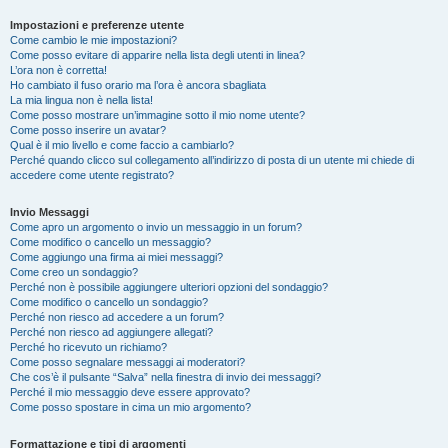
Impostazioni e preferenze utente
Come cambio le mie impostazioni?
Come posso evitare di apparire nella lista degli utenti in linea?
L’ora non è corretta!
Ho cambiato il fuso orario ma l’ora è ancora sbagliata
La mia lingua non è nella lista!
Come posso mostrare un’immagine sotto il mio nome utente?
Come posso inserire un avatar?
Qual è il mio livello e come faccio a cambiarlo?
Perché quando clicco sul collegamento all’indirizzo di posta di un utente mi chiede di
accedere come utente registrato?
Invio Messaggi
Come apro un argomento o invio un messaggio in un forum?
Come modifico o cancello un messaggio?
Come aggiungo una firma ai miei messaggi?
Come creo un sondaggio?
Perché non è possibile aggiungere ulteriori opzioni del sondaggio?
Come modifico o cancello un sondaggio?
Perché non riesco ad accedere a un forum?
Perché non riesco ad aggiungere allegati?
Perché ho ricevuto un richiamo?
Come posso segnalare messaggi ai moderatori?
Che cos’è il pulsante “Salva” nella finestra di invio dei messaggi?
Perché il mio messaggio deve essere approvato?
Come posso spostare in cima un mio argomento?
Formattazione e tipi di argomenti