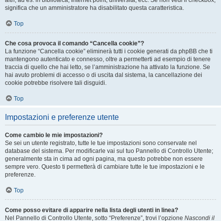
altri, ad es. in biblioteca, Internet point, università, ecc. Se non vedi il checkbox,
significa che un amministratore ha disabilitato questa caratteristica.
Top
Che cosa provoca il comando “Cancella cookie”?
La funzione “Cancella cookie” eliminerà tutti i cookie generati da phpBB che ti
mantengono autenticato e connesso, oltre a permetterti ad esempio di tenere
traccia di quello che hai letto, se l’amministrazione ha attivato la funzione. Se
hai avuto problemi di accesso o di uscita dal sistema, la cancellazione dei
cookie potrebbe risolvere tali disguidi.
Top
Impostazioni e preferenze utente
Come cambio le mie impostazioni?
Se sei un utente registrato, tutte le tue impostazioni sono conservate nel
database del sistema. Per modificarle vai sul tuo Pannello di Controllo Utente;
generalmente sta in cima ad ogni pagina, ma questo potrebbe non essere
sempre vero. Questo ti permetterà di cambiare tutte le tue impostazioni e le
preferenze.
Top
Come posso evitare di apparire nella lista degli utenti in linea?
Nel Pannello di Controllo Utente, sotto “Preferenze”, trovi l’opzione
Nascondi il