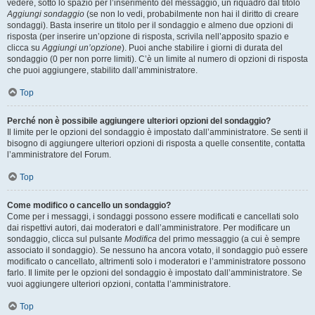
vedere, sotto lo spazio per l’inserimento del messaggio, un riquadro dal titolo
Aggiungi sondaggio
(se non lo vedi, probabilmente non hai il diritto di creare
sondaggi). Basta inserire un titolo per il sondaggio e almeno due opzioni di
risposta (per inserire un’opzione di risposta, scrivila nell’apposito spazio e
clicca su
Aggiungi un’opzione
). Puoi anche stabilire i giorni di durata del
sondaggio (0 per non porre limiti). C’è un limite al numero di opzioni di risposta
che puoi aggiungere, stabilito dall’amministratore.
Top
Perché non è possibile aggiungere ulteriori opzioni del sondaggio?
Il limite per le opzioni del sondaggio è impostato dall’amministratore. Se senti il
bisogno di aggiungere ulteriori opzioni di risposta a quelle consentite, contatta
l’amministratore del Forum.
Top
Come modifico o cancello un sondaggio?
Come per i messaggi, i sondaggi possono essere modificati e cancellati solo
dai rispettivi autori, dai moderatori e dall’amministratore. Per modificare un
sondaggio, clicca sul pulsante
Modifica
del primo messaggio (a cui è sempre
associato il sondaggio). Se nessuno ha ancora votato, il sondaggio può essere
modificato o cancellato, altrimenti solo i moderatori e l’amministratore possono
farlo. Il limite per le opzioni del sondaggio è impostato dall’amministratore. Se
vuoi aggiungere ulteriori opzioni, contatta l’amministratore.
Top