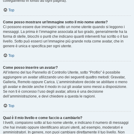
collegamento in fondo ad ogni pagina).
Top
Come posso mostrare un’immagine sotto il mio nome utente?
Ci possono essere due immagini sotto un nome utente quando si leggono i
messaggi. La prima è l’immagine associata al tuo grado, generalmente ha la
forma di stelle, blocchi o punti che indicano quanti interventi hai scritto o il tuo
livello. Sotto può esserci un’immagine più grande nota come avatar, che in
genere è unica e specifica per ogni utente.
Top
Come posso inserire un avatar?
All’interno del tuo Pannello di Controllo Utente, sotto “Profilo” è possibile
aggiungere un avatar utilizzando uno dei seguenti quattro metodi: Gravatar,
Galleria, Remoto oppure Carica. L’amministratore decide se abilitare o meno
gli avatar e decide anche il modo in cui gli avatar sono messi a disposizione.
Se non ti è concesso l’uso degli avatar, allora è una decisione
dell’amministrazione, e devi chiedere a questa le ragioni.
Top
Qual è il mio livello e come faccio a cambiarlo?
I livelli, compaiono sotto al tuo nome utente, e indicano il numero di messaggi
che hai inviato oppure identificano alcuni utenti, ad esempio, moderatori e
amministratori. In genere, non puoi cambiare direttamente il tuo livello. Non