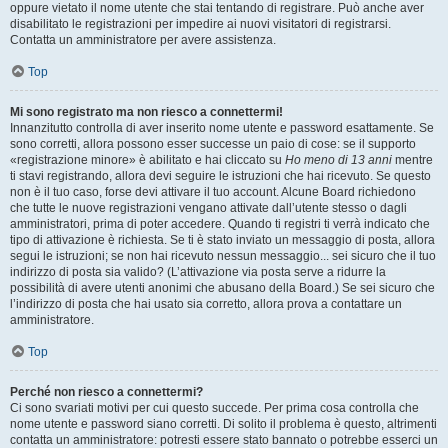
oppure vietato il nome utente che stai tentando di registrare. Può anche aver
disabilitato le registrazioni per impedire ai nuovi visitatori di registrarsi.
Contatta un amministratore per avere assistenza.
Top
Mi sono registrato ma non riesco a connettermi!
Innanzitutto controlla di aver inserito nome utente e password esattamente. Se
sono corretti, allora possono esser successe un paio di cose: se il supporto
«registrazione minore» è abilitato e hai cliccato su
Ho meno di 13 anni
mentre
ti stavi registrando, allora devi seguire le istruzioni che hai ricevuto. Se questo
non è il tuo caso, forse devi attivare il tuo account. Alcune Board richiedono
che tutte le nuove registrazioni vengano attivate dall’utente stesso o dagli
amministratori, prima di poter accedere. Quando ti registri ti verrà indicato che
tipo di attivazione è richiesta. Se ti è stato inviato un messaggio di posta, allora
segui le istruzioni; se non hai ricevuto nessun messaggio... sei sicuro che il tuo
indirizzo di posta sia valido? (L’attivazione via posta serve a ridurre la
possibilità di avere utenti anonimi che abusano della Board.) Se sei sicuro che
l’indirizzo di posta che hai usato sia corretto, allora prova a contattare un
amministratore.
Top
Perché non riesco a connettermi?
Ci sono svariati motivi per cui questo succede. Per prima cosa controlla che
nome utente e password siano corretti. Di solito il problema è questo, altrimenti
contatta un amministratore: potresti essere stato bannato o potrebbe esserci un