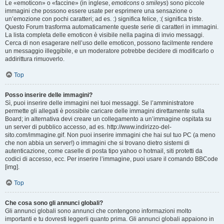
Le «emoticon» o «faccine» (in inglese,
emoticons
o
smileys
) sono piccole
immagini che possono essere usate per esprimere una sensazione o
un’emozione con pochi caratteri; ad es. :) significa felice, :( significa triste.
Questo Forum trasforma automaticamente queste serie di caratteri in immagini.
La lista completa delle emoticon è visibile nella pagina di invio messaggi.
Cerca di non esagerare nell’uso delle emoticon, possono facilmente rendere
un messaggio illeggibile, e un moderatore potrebbe decidere di modificarlo o
addirittura rimuoverlo.
Top
Posso inserire delle immagini?
Sì, puoi inserire delle immagini nei tuoi messaggi. Se l’amministratore
permette gli allegati è possibile caricare delle immagini direttamente sulla
Board; in alternativa devi creare un collegamento a un’immagine ospitata su
un server di pubblico accesso, ad es. http://www.indirizzo-del-
sito.com/immagine.gif. Non puoi inserire immagini che hai sul tuo PC (a meno
che non abbia un server!) o immagini che si trovano dietro sistemi di
autenticazione, come caselle di posta tipo yahoo o hotmail, siti protetti da
codici di accesso, ecc. Per inserire l’immagine, puoi usare il comando BBCode
[img].
Top
Che cosa sono gli annunci globali?
Gli annunci globali sono annunci che contengono informazioni molto
importanti e tu dovresti leggerli quanto prima. Gli annunci globali appaiono in