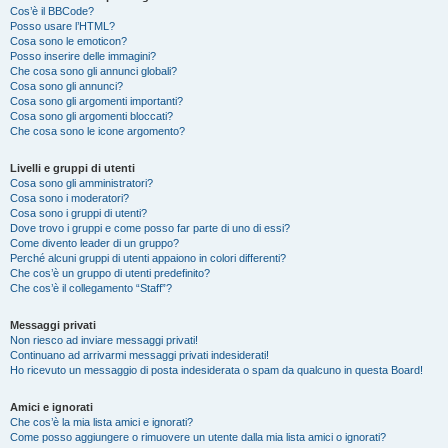
Cos’è il BBCode?
Posso usare l’HTML?
Cosa sono le emoticon?
Posso inserire delle immagini?
Che cosa sono gli annunci globali?
Cosa sono gli annunci?
Cosa sono gli argomenti importanti?
Cosa sono gli argomenti bloccati?
Che cosa sono le icone argomento?
Livelli e gruppi di utenti
Cosa sono gli amministratori?
Cosa sono i moderatori?
Cosa sono i gruppi di utenti?
Dove trovo i gruppi e come posso far parte di uno di essi?
Come divento leader di un gruppo?
Perché alcuni gruppi di utenti appaiono in colori differenti?
Che cos’è un gruppo di utenti predefinito?
Che cos’è il collegamento “Staff”?
Messaggi privati
Non riesco ad inviare messaggi privati!
Continuano ad arrivarmi messaggi privati indesiderati!
Ho ricevuto un messaggio di posta indesiderata o spam da qualcuno in questa Board!
Amici e ignorati
Che cos’è la mia lista amici e ignorati?
Come posso aggiungere o rimuovere un utente dalla mia lista amici o ignorati?