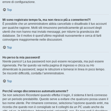
errore di configurazione.
Top
Mi sono registrato tempo fa, ma non riesco più a connettermi?!
È possibile che un amministratore abbia cancellato o disattivato il tuo account
per qualche ragione. Molti siti rimuovono periodicamente gli account degli
utenti che non hanno mai inviato messaggi, per ridurre la grandezza del
database. Se il motivo è quest’ultimo registrati nuovamente e cerca di farti
coinvolgere maggiormente nelle discussioni.
Top
Ho perso la mia password!
Niente panico! La tua password non può essere recuperata, ma può essere
rigenerata. Per far questo vai nella pagina di ingresso e clicca su
Ho
dimenticato la password
, segui le istruzioni e tornerai in linea in poco tempo.
Se riscontri difficoltà, contatta l’amministratore.
Top
Perché vengo disconnesso automaticamente?
Se non selezioni
Ricordami
quando effettui il login, il sistema ti terrà connesso
per un periodo prestabilito. Questo serve a evitare che qualcuno possa usare il
tuo nome utente. Per rimanere connesso, seleziona l’opzione quando entri, ma
ricorda che questo non è consigliato se ti colleghi da un PC usato anche da