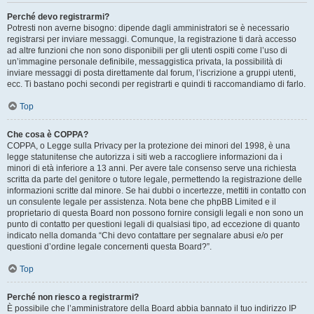
Perché devo registrarmi?
Potresti non averne bisogno: dipende dagli amministratori se è necessario
registrarsi per inviare messaggi. Comunque, la registrazione ti darà accesso
ad altre funzioni che non sono disponibili per gli utenti ospiti come l’uso di
un’immagine personale definibile, messaggistica privata, la possibilità di
inviare messaggi di posta direttamente dal forum, l’iscrizione a gruppi utenti,
ecc. Ti bastano pochi secondi per registrarti e quindi ti raccomandiamo di farlo.
Top
Che cosa è COPPA?
COPPA, o Legge sulla Privacy per la protezione dei minori del 1998, è una
legge statunitense che autorizza i siti web a raccogliere informazioni da i
minori di età inferiore a 13 anni. Per avere tale consenso serve una richiesta
scritta da parte del genitore o tutore legale, permettendo la registrazione delle
informazioni scritte dal minore. Se hai dubbi o incertezze, mettiti in contatto con
un consulente legale per assistenza. Nota bene che phpBB Limited e il
proprietario di questa Board non possono fornire consigli legali e non sono un
punto di contatto per questioni legali di qualsiasi tipo, ad eccezione di quanto
indicato nella domanda “Chi devo contattare per segnalare abusi e/o per
questioni d’ordine legale concernenti questa Board?”.
Top
Perché non riesco a registrarmi?
È possibile che l’amministratore della Board abbia bannato il tuo indirizzo IP