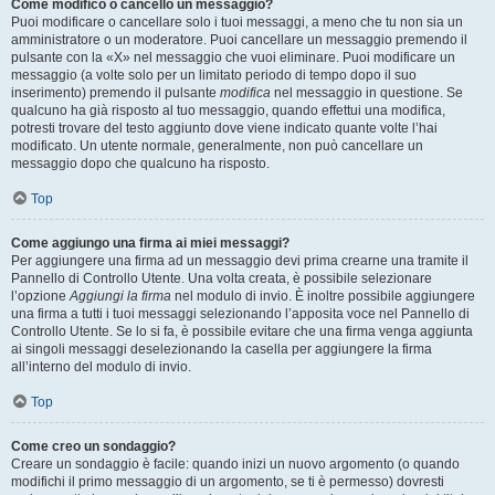
Come modifico o cancello un messaggio?
Puoi modificare o cancellare solo i tuoi messaggi, a meno che tu non sia un
amministratore o un moderatore. Puoi cancellare un messaggio premendo il
pulsante con la «X» nel messaggio che vuoi eliminare. Puoi modificare un
messaggio (a volte solo per un limitato periodo di tempo dopo il suo
inserimento) premendo il pulsante
modifica
nel messaggio in questione. Se
qualcuno ha già risposto al tuo messaggio, quando effettui una modifica,
potresti trovare del testo aggiunto dove viene indicato quante volte l’hai
modificato. Un utente normale, generalmente, non può cancellare un
messaggio dopo che qualcuno ha risposto.
Top
Come aggiungo una firma ai miei messaggi?
Per aggiungere una firma ad un messaggio devi prima crearne una tramite il
Pannello di Controllo Utente. Una volta creata, è possibile selezionare
l’opzione
Aggiungi la firma
nel modulo di invio. È inoltre possibile aggiungere
una firma a tutti i tuoi messaggi selezionando l’apposita voce nel Pannello di
Controllo Utente. Se lo si fa, è possibile evitare che una firma venga aggiunta
ai singoli messaggi deselezionando la casella per aggiungere la firma
all’interno del modulo di invio.
Top
Come creo un sondaggio?
Creare un sondaggio è facile: quando inizi un nuovo argomento (o quando
modifichi il primo messaggio di un argomento, se ti è permesso) dovresti