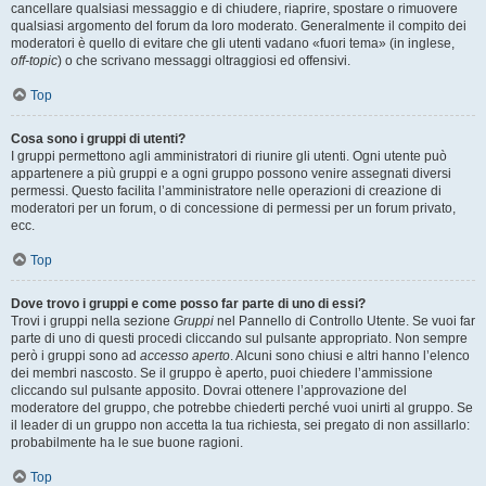
cancellare qualsiasi messaggio e di chiudere, riaprire, spostare o rimuovere
qualsiasi argomento del forum da loro moderato. Generalmente il compito dei
moderatori è quello di evitare che gli utenti vadano «fuori tema» (in inglese,
off-topic
) o che scrivano messaggi oltraggiosi ed offensivi.
Top
Cosa sono i gruppi di utenti?
I gruppi permettono agli amministratori di riunire gli utenti. Ogni utente può
appartenere a più gruppi e a ogni gruppo possono venire assegnati diversi
permessi. Questo facilita l’amministratore nelle operazioni di creazione di
moderatori per un forum, o di concessione di permessi per un forum privato,
ecc.
Top
Dove trovo i gruppi e come posso far parte di uno di essi?
Trovi i gruppi nella sezione
Gruppi
nel Pannello di Controllo Utente. Se vuoi far
parte di uno di questi procedi cliccando sul pulsante appropriato. Non sempre
però i gruppi sono ad
accesso aperto
. Alcuni sono chiusi e altri hanno l’elenco
dei membri nascosto. Se il gruppo è aperto, puoi chiedere l’ammissione
cliccando sul pulsante apposito. Dovrai ottenere l’approvazione del
moderatore del gruppo, che potrebbe chiederti perché vuoi unirti al gruppo. Se
il leader di un gruppo non accetta la tua richiesta, sei pregato di non assillarlo:
probabilmente ha le sue buone ragioni.
Top