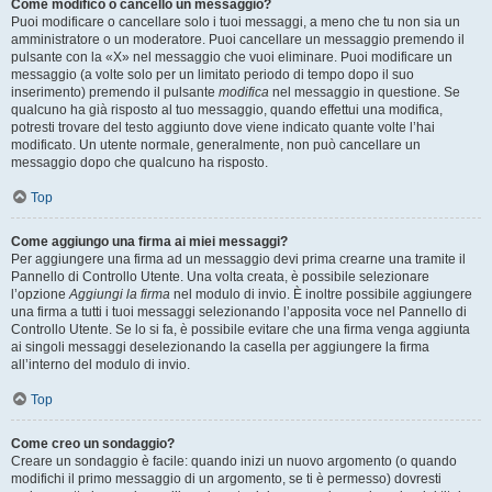
Come modifico o cancello un messaggio?
Puoi modificare o cancellare solo i tuoi messaggi, a meno che tu non sia un
amministratore o un moderatore. Puoi cancellare un messaggio premendo il
pulsante con la «X» nel messaggio che vuoi eliminare. Puoi modificare un
messaggio (a volte solo per un limitato periodo di tempo dopo il suo
inserimento) premendo il pulsante
modifica
nel messaggio in questione. Se
qualcuno ha già risposto al tuo messaggio, quando effettui una modifica,
potresti trovare del testo aggiunto dove viene indicato quante volte l’hai
modificato. Un utente normale, generalmente, non può cancellare un
messaggio dopo che qualcuno ha risposto.
Top
Come aggiungo una firma ai miei messaggi?
Per aggiungere una firma ad un messaggio devi prima crearne una tramite il
Pannello di Controllo Utente. Una volta creata, è possibile selezionare
l’opzione
Aggiungi la firma
nel modulo di invio. È inoltre possibile aggiungere
una firma a tutti i tuoi messaggi selezionando l’apposita voce nel Pannello di
Controllo Utente. Se lo si fa, è possibile evitare che una firma venga aggiunta
ai singoli messaggi deselezionando la casella per aggiungere la firma
all’interno del modulo di invio.
Top
Come creo un sondaggio?
Creare un sondaggio è facile: quando inizi un nuovo argomento (o quando
modifichi il primo messaggio di un argomento, se ti è permesso) dovresti