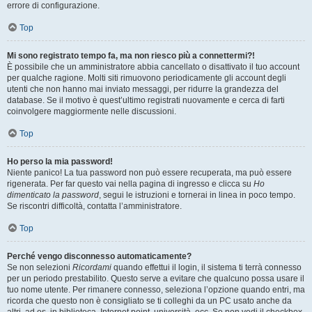
errore di configurazione.
Top
Mi sono registrato tempo fa, ma non riesco più a connettermi?!
È possibile che un amministratore abbia cancellato o disattivato il tuo account
per qualche ragione. Molti siti rimuovono periodicamente gli account degli
utenti che non hanno mai inviato messaggi, per ridurre la grandezza del
database. Se il motivo è quest’ultimo registrati nuovamente e cerca di farti
coinvolgere maggiormente nelle discussioni.
Top
Ho perso la mia password!
Niente panico! La tua password non può essere recuperata, ma può essere
rigenerata. Per far questo vai nella pagina di ingresso e clicca su
Ho
dimenticato la password
, segui le istruzioni e tornerai in linea in poco tempo.
Se riscontri difficoltà, contatta l’amministratore.
Top
Perché vengo disconnesso automaticamente?
Se non selezioni
Ricordami
quando effettui il login, il sistema ti terrà connesso
per un periodo prestabilito. Questo serve a evitare che qualcuno possa usare il
tuo nome utente. Per rimanere connesso, seleziona l’opzione quando entri, ma
ricorda che questo non è consigliato se ti colleghi da un PC usato anche da