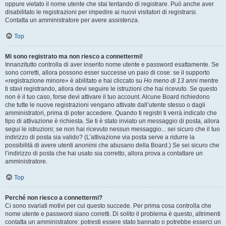
oppure vietato il nome utente che stai tentando di registrare. Può anche aver
disabilitato le registrazioni per impedire ai nuovi visitatori di registrarsi.
Contatta un amministratore per avere assistenza.
Top
Mi sono registrato ma non riesco a connettermi!
Innanzitutto controlla di aver inserito nome utente e password esattamente. Se
sono corretti, allora possono esser successe un paio di cose: se il supporto
«registrazione minore» è abilitato e hai cliccato su
Ho meno di 13 anni
mentre
ti stavi registrando, allora devi seguire le istruzioni che hai ricevuto. Se questo
non è il tuo caso, forse devi attivare il tuo account. Alcune Board richiedono
che tutte le nuove registrazioni vengano attivate dall’utente stesso o dagli
amministratori, prima di poter accedere. Quando ti registri ti verrà indicato che
tipo di attivazione è richiesta. Se ti è stato inviato un messaggio di posta, allora
segui le istruzioni; se non hai ricevuto nessun messaggio... sei sicuro che il tuo
indirizzo di posta sia valido? (L’attivazione via posta serve a ridurre la
possibilità di avere utenti anonimi che abusano della Board.) Se sei sicuro che
l’indirizzo di posta che hai usato sia corretto, allora prova a contattare un
amministratore.
Top
Perché non riesco a connettermi?
Ci sono svariati motivi per cui questo succede. Per prima cosa controlla che
nome utente e password siano corretti. Di solito il problema è questo, altrimenti
contatta un amministratore: potresti essere stato bannato o potrebbe esserci un