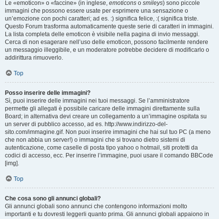
Le «emoticon» o «faccine» (in inglese,
emoticons
o
smileys
) sono piccole
immagini che possono essere usate per esprimere una sensazione o
un’emozione con pochi caratteri; ad es. :) significa felice, :( significa triste.
Questo Forum trasforma automaticamente queste serie di caratteri in immagini.
La lista completa delle emoticon è visibile nella pagina di invio messaggi.
Cerca di non esagerare nell’uso delle emoticon, possono facilmente rendere
un messaggio illeggibile, e un moderatore potrebbe decidere di modificarlo o
addirittura rimuoverlo.
Top
Posso inserire delle immagini?
Sì, puoi inserire delle immagini nei tuoi messaggi. Se l’amministratore
permette gli allegati è possibile caricare delle immagini direttamente sulla
Board; in alternativa devi creare un collegamento a un’immagine ospitata su
un server di pubblico accesso, ad es. http://www.indirizzo-del-
sito.com/immagine.gif. Non puoi inserire immagini che hai sul tuo PC (a meno
che non abbia un server!) o immagini che si trovano dietro sistemi di
autenticazione, come caselle di posta tipo yahoo o hotmail, siti protetti da
codici di accesso, ecc. Per inserire l’immagine, puoi usare il comando BBCode
[img].
Top
Che cosa sono gli annunci globali?
Gli annunci globali sono annunci che contengono informazioni molto
importanti e tu dovresti leggerli quanto prima. Gli annunci globali appaiono in