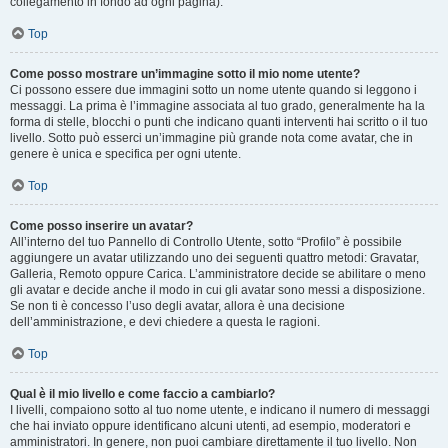
collegamento in fondo ad ogni pagina).
Top
Come posso mostrare un’immagine sotto il mio nome utente?
Ci possono essere due immagini sotto un nome utente quando si leggono i
messaggi. La prima è l’immagine associata al tuo grado, generalmente ha la
forma di stelle, blocchi o punti che indicano quanti interventi hai scritto o il tuo
livello. Sotto può esserci un’immagine più grande nota come avatar, che in
genere è unica e specifica per ogni utente.
Top
Come posso inserire un avatar?
All’interno del tuo Pannello di Controllo Utente, sotto “Profilo” è possibile
aggiungere un avatar utilizzando uno dei seguenti quattro metodi: Gravatar,
Galleria, Remoto oppure Carica. L’amministratore decide se abilitare o meno
gli avatar e decide anche il modo in cui gli avatar sono messi a disposizione.
Se non ti è concesso l’uso degli avatar, allora è una decisione
dell’amministrazione, e devi chiedere a questa le ragioni.
Top
Qual è il mio livello e come faccio a cambiarlo?
I livelli, compaiono sotto al tuo nome utente, e indicano il numero di messaggi
che hai inviato oppure identificano alcuni utenti, ad esempio, moderatori e
amministratori. In genere, non puoi cambiare direttamente il tuo livello. Non