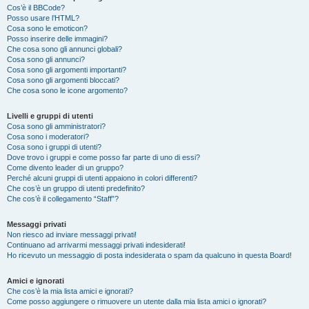
Cos’è il BBCode?
Posso usare l’HTML?
Cosa sono le emoticon?
Posso inserire delle immagini?
Che cosa sono gli annunci globali?
Cosa sono gli annunci?
Cosa sono gli argomenti importanti?
Cosa sono gli argomenti bloccati?
Che cosa sono le icone argomento?
Livelli e gruppi di utenti
Cosa sono gli amministratori?
Cosa sono i moderatori?
Cosa sono i gruppi di utenti?
Dove trovo i gruppi e come posso far parte di uno di essi?
Come divento leader di un gruppo?
Perché alcuni gruppi di utenti appaiono in colori differenti?
Che cos’è un gruppo di utenti predefinito?
Che cos’è il collegamento “Staff”?
Messaggi privati
Non riesco ad inviare messaggi privati!
Continuano ad arrivarmi messaggi privati indesiderati!
Ho ricevuto un messaggio di posta indesiderata o spam da qualcuno in questa Board!
Amici e ignorati
Che cos’è la mia lista amici e ignorati?
Come posso aggiungere o rimuovere un utente dalla mia lista amici o ignorati?