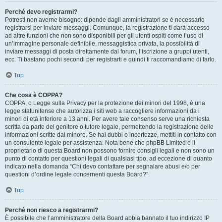
Perché devo registrarmi?
Potresti non averne bisogno: dipende dagli amministratori se è necessario
registrarsi per inviare messaggi. Comunque, la registrazione ti darà accesso
ad altre funzioni che non sono disponibili per gli utenti ospiti come l’uso di
un’immagine personale definibile, messaggistica privata, la possibilità di
inviare messaggi di posta direttamente dal forum, l’iscrizione a gruppi utenti,
ecc. Ti bastano pochi secondi per registrarti e quindi ti raccomandiamo di farlo.
Top
Che cosa è COPPA?
COPPA, o Legge sulla Privacy per la protezione dei minori del 1998, è una
legge statunitense che autorizza i siti web a raccogliere informazioni da i
minori di età inferiore a 13 anni. Per avere tale consenso serve una richiesta
scritta da parte del genitore o tutore legale, permettendo la registrazione delle
informazioni scritte dal minore. Se hai dubbi o incertezze, mettiti in contatto con
un consulente legale per assistenza. Nota bene che phpBB Limited e il
proprietario di questa Board non possono fornire consigli legali e non sono un
punto di contatto per questioni legali di qualsiasi tipo, ad eccezione di quanto
indicato nella domanda “Chi devo contattare per segnalare abusi e/o per
questioni d’ordine legale concernenti questa Board?”.
Top
Perché non riesco a registrarmi?
È possibile che l’amministratore della Board abbia bannato il tuo indirizzo IP