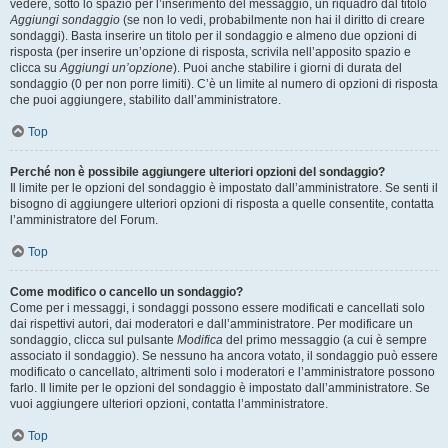
vedere, sotto lo spazio per l’inserimento del messaggio, un riquadro dal titolo
Aggiungi sondaggio
(se non lo vedi, probabilmente non hai il diritto di creare
sondaggi). Basta inserire un titolo per il sondaggio e almeno due opzioni di
risposta (per inserire un’opzione di risposta, scrivila nell’apposito spazio e
clicca su
Aggiungi un’opzione
). Puoi anche stabilire i giorni di durata del
sondaggio (0 per non porre limiti). C’è un limite al numero di opzioni di risposta
che puoi aggiungere, stabilito dall’amministratore.
Top
Perché non è possibile aggiungere ulteriori opzioni del sondaggio?
Il limite per le opzioni del sondaggio è impostato dall’amministratore. Se senti il
bisogno di aggiungere ulteriori opzioni di risposta a quelle consentite, contatta
l’amministratore del Forum.
Top
Come modifico o cancello un sondaggio?
Come per i messaggi, i sondaggi possono essere modificati e cancellati solo
dai rispettivi autori, dai moderatori e dall’amministratore. Per modificare un
sondaggio, clicca sul pulsante
Modifica
del primo messaggio (a cui è sempre
associato il sondaggio). Se nessuno ha ancora votato, il sondaggio può essere
modificato o cancellato, altrimenti solo i moderatori e l’amministratore possono
farlo. Il limite per le opzioni del sondaggio è impostato dall’amministratore. Se
vuoi aggiungere ulteriori opzioni, contatta l’amministratore.
Top