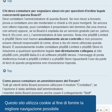
Top
Chi devo contattare per segnalare abusi e/o per questioni d’ordine legale
concernenti questa Board?
Devi contattare l’amministratore di questa Board. Se non riesci a trovarlo,
prova a contattare uno dei moderatori e chiedi a chi puoi rivolgerti. Se ancora
non ottieni risposta, puoi contattare il proprietario del dominio (fai una ricerca
con
whois
) oppure, se la Board è ospitata da un servizio gratuito (ad es. yahoo,
free.fr, f2s.com, ecc.), l’amministratore di tale servizio. Nota che phpBB Limited
e phpBB Store non hanno
assolutamente alcun controllo
e non possono
essere ritenuti responsabili di come, dove e da chi viene utilizzata questa
Board. È assolutamente inutile contattare phpBB Limited o phpBB Store in
relazione a qualsiasi questione legale
non direttamente collegata
al sito
phpBB.com, phpBB-Italia.it o al software phpBB stesso. I messaggi di posta
elettronica inviati a phpBB Limited o a phpBB Store riguardanti l’uso da parte
di terzi di questo programma non riceveranno risposta.
Top
Come posso contattare un amministratore del Forum?
Tutti gli utenti della Board possono utilizzare il modulo "Contattaci", se
l’opzione è stata abilitata dall’amministratore.
I membri della Board possono anche usare il collegamento "Staff".
Top
Questo sito utilizza cookie al fine di fornire la
migliore navigazione possibile
Vai a