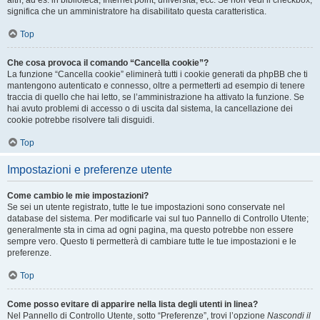
altri, ad es. in biblioteca, Internet point, università, ecc. Se non vedi il checkbox,
significa che un amministratore ha disabilitato questa caratteristica.
Top
Che cosa provoca il comando “Cancella cookie”?
La funzione “Cancella cookie” eliminerà tutti i cookie generati da phpBB che ti
mantengono autenticato e connesso, oltre a permetterti ad esempio di tenere
traccia di quello che hai letto, se l’amministrazione ha attivato la funzione. Se
hai avuto problemi di accesso o di uscita dal sistema, la cancellazione dei
cookie potrebbe risolvere tali disguidi.
Top
Impostazioni e preferenze utente
Come cambio le mie impostazioni?
Se sei un utente registrato, tutte le tue impostazioni sono conservate nel
database del sistema. Per modificarle vai sul tuo Pannello di Controllo Utente;
generalmente sta in cima ad ogni pagina, ma questo potrebbe non essere
sempre vero. Questo ti permetterà di cambiare tutte le tue impostazioni e le
preferenze.
Top
Come posso evitare di apparire nella lista degli utenti in linea?
Nel Pannello di Controllo Utente, sotto “Preferenze”, trovi l’opzione
Nascondi il