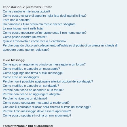
Impostazioni e preferenze utente
Come cambio le mie impostazioni?
Come posso evitare di apparire nella lista degli utenti in linea?
L’ora non è corretta!
Ho cambiato il fuso orario ma l’ora è ancora sbagliata
La mia lingua non è nella lista!
Come posso mostrare un’immagine sotto il mio nome utente?
Come posso inserire un avatar?
Qual è il mio livello e come faccio a cambiarlo?
Perché quando clicco sul collegamento all’indirizzo di posta di un utente mi chiede di
accedere come utente registrato?
Invio Messaggi
Come apro un argomento o invio un messaggio in un forum?
Come modifico o cancello un messaggio?
Come aggiungo una firma ai miei messaggi?
Come creo un sondaggio?
Perché non è possibile aggiungere ulteriori opzioni del sondaggio?
Come modifico o cancello un sondaggio?
Perché non riesco ad accedere a un forum?
Perché non riesco ad aggiungere allegati?
Perché ho ricevuto un richiamo?
Come posso segnalare messaggi ai moderatori?
Che cos’è il pulsante “Salva” nella finestra di invio dei messaggi?
Perché il mio messaggio deve essere approvato?
Come posso spostare in cima un mio argomento?
Formattazione e tipi di argomenti