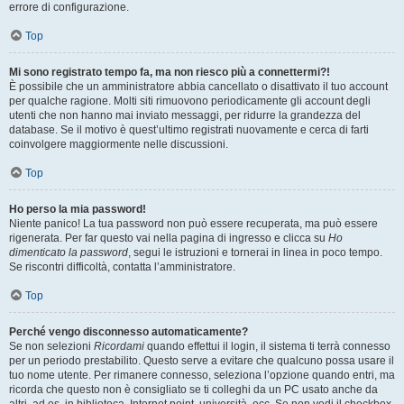
errore di configurazione.
Top
Mi sono registrato tempo fa, ma non riesco più a connettermi?!
È possibile che un amministratore abbia cancellato o disattivato il tuo account
per qualche ragione. Molti siti rimuovono periodicamente gli account degli
utenti che non hanno mai inviato messaggi, per ridurre la grandezza del
database. Se il motivo è quest’ultimo registrati nuovamente e cerca di farti
coinvolgere maggiormente nelle discussioni.
Top
Ho perso la mia password!
Niente panico! La tua password non può essere recuperata, ma può essere
rigenerata. Per far questo vai nella pagina di ingresso e clicca su
Ho
dimenticato la password
, segui le istruzioni e tornerai in linea in poco tempo.
Se riscontri difficoltà, contatta l’amministratore.
Top
Perché vengo disconnesso automaticamente?
Se non selezioni
Ricordami
quando effettui il login, il sistema ti terrà connesso
per un periodo prestabilito. Questo serve a evitare che qualcuno possa usare il
tuo nome utente. Per rimanere connesso, seleziona l’opzione quando entri, ma
ricorda che questo non è consigliato se ti colleghi da un PC usato anche da