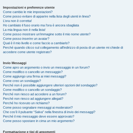
Impostazioni e preferenze utente
Come cambio le mie impostazioni?
Come posso evitare di apparire nella lista degli utenti in linea?
L’ora non è corretta!
Ho cambiato il fuso orario ma l’ora è ancora sbagliata
La mia lingua non è nella lista!
Come posso mostrare un’immagine sotto il mio nome utente?
Come posso inserire un avatar?
Qual è il mio livello e come faccio a cambiarlo?
Perché quando clicco sul collegamento all’indirizzo di posta di un utente mi chiede di
accedere come utente registrato?
Invio Messaggi
Come apro un argomento o invio un messaggio in un forum?
Come modifico o cancello un messaggio?
Come aggiungo una firma ai miei messaggi?
Come creo un sondaggio?
Perché non è possibile aggiungere ulteriori opzioni del sondaggio?
Come modifico o cancello un sondaggio?
Perché non riesco ad accedere a un forum?
Perché non riesco ad aggiungere allegati?
Perché ho ricevuto un richiamo?
Come posso segnalare messaggi ai moderatori?
Che cos’è il pulsante “Salva” nella finestra di invio dei messaggi?
Perché il mio messaggio deve essere approvato?
Come posso spostare in cima un mio argomento?
Formattazione e tipi di argomenti