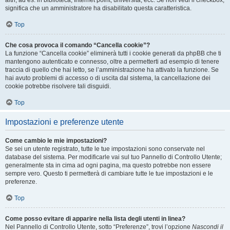
altri, ad es. in biblioteca, Internet point, università, ecc. Se non vedi il checkbox,
significa che un amministratore ha disabilitato questa caratteristica.
Top
Che cosa provoca il comando “Cancella cookie”?
La funzione “Cancella cookie” eliminerà tutti i cookie generati da phpBB che ti
mantengono autenticato e connesso, oltre a permetterti ad esempio di tenere
traccia di quello che hai letto, se l’amministrazione ha attivato la funzione. Se
hai avuto problemi di accesso o di uscita dal sistema, la cancellazione dei
cookie potrebbe risolvere tali disguidi.
Top
Impostazioni e preferenze utente
Come cambio le mie impostazioni?
Se sei un utente registrato, tutte le tue impostazioni sono conservate nel
database del sistema. Per modificarle vai sul tuo Pannello di Controllo Utente;
generalmente sta in cima ad ogni pagina, ma questo potrebbe non essere
sempre vero. Questo ti permetterà di cambiare tutte le tue impostazioni e le
preferenze.
Top
Come posso evitare di apparire nella lista degli utenti in linea?
Nel Pannello di Controllo Utente, sotto “Preferenze”, trovi l’opzione
Nascondi il