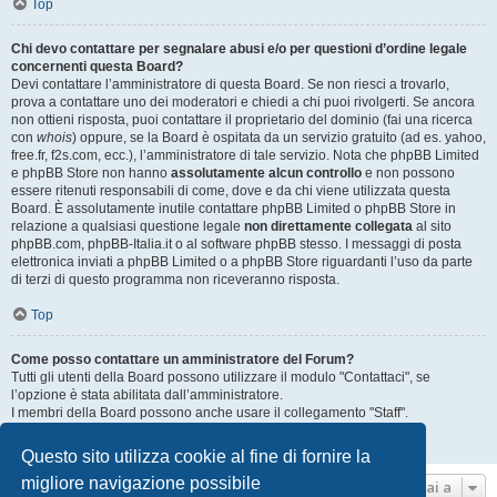
Top
Chi devo contattare per segnalare abusi e/o per questioni d’ordine legale
concernenti questa Board?
Devi contattare l’amministratore di questa Board. Se non riesci a trovarlo,
prova a contattare uno dei moderatori e chiedi a chi puoi rivolgerti. Se ancora
non ottieni risposta, puoi contattare il proprietario del dominio (fai una ricerca
con
whois
) oppure, se la Board è ospitata da un servizio gratuito (ad es. yahoo,
free.fr, f2s.com, ecc.), l’amministratore di tale servizio. Nota che phpBB Limited
e phpBB Store non hanno
assolutamente alcun controllo
e non possono
essere ritenuti responsabili di come, dove e da chi viene utilizzata questa
Board. È assolutamente inutile contattare phpBB Limited o phpBB Store in
relazione a qualsiasi questione legale
non direttamente collegata
al sito
phpBB.com, phpBB-Italia.it o al software phpBB stesso. I messaggi di posta
elettronica inviati a phpBB Limited o a phpBB Store riguardanti l’uso da parte
di terzi di questo programma non riceveranno risposta.
Top
Come posso contattare un amministratore del Forum?
Tutti gli utenti della Board possono utilizzare il modulo "Contattaci", se
l’opzione è stata abilitata dall’amministratore.
I membri della Board possono anche usare il collegamento "Staff".
Top
Questo sito utilizza cookie al fine di fornire la
migliore navigazione possibile
Vai a