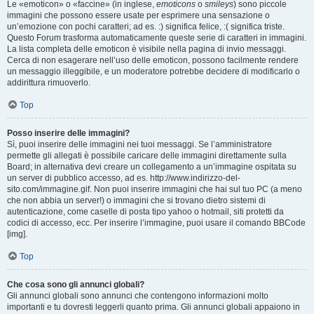
Le «emoticon» o «faccine» (in inglese,
emoticons
o
smileys
) sono piccole
immagini che possono essere usate per esprimere una sensazione o
un’emozione con pochi caratteri; ad es. :) significa felice, :( significa triste.
Questo Forum trasforma automaticamente queste serie di caratteri in immagini.
La lista completa delle emoticon è visibile nella pagina di invio messaggi.
Cerca di non esagerare nell’uso delle emoticon, possono facilmente rendere
un messaggio illeggibile, e un moderatore potrebbe decidere di modificarlo o
addirittura rimuoverlo.
Top
Posso inserire delle immagini?
Sì, puoi inserire delle immagini nei tuoi messaggi. Se l’amministratore
permette gli allegati è possibile caricare delle immagini direttamente sulla
Board; in alternativa devi creare un collegamento a un’immagine ospitata su
un server di pubblico accesso, ad es. http://www.indirizzo-del-
sito.com/immagine.gif. Non puoi inserire immagini che hai sul tuo PC (a meno
che non abbia un server!) o immagini che si trovano dietro sistemi di
autenticazione, come caselle di posta tipo yahoo o hotmail, siti protetti da
codici di accesso, ecc. Per inserire l’immagine, puoi usare il comando BBCode
[img].
Top
Che cosa sono gli annunci globali?
Gli annunci globali sono annunci che contengono informazioni molto
importanti e tu dovresti leggerli quanto prima. Gli annunci globali appaiono in