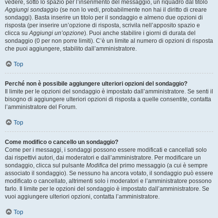
vedere, sotto lo spazio per l’inserimento del messaggio, un riquadro dal titolo
Aggiungi sondaggio
(se non lo vedi, probabilmente non hai il diritto di creare
sondaggi). Basta inserire un titolo per il sondaggio e almeno due opzioni di
risposta (per inserire un’opzione di risposta, scrivila nell’apposito spazio e
clicca su
Aggiungi un’opzione
). Puoi anche stabilire i giorni di durata del
sondaggio (0 per non porre limiti). C’è un limite al numero di opzioni di risposta
che puoi aggiungere, stabilito dall’amministratore.
Top
Perché non è possibile aggiungere ulteriori opzioni del sondaggio?
Il limite per le opzioni del sondaggio è impostato dall’amministratore. Se senti il
bisogno di aggiungere ulteriori opzioni di risposta a quelle consentite, contatta
l’amministratore del Forum.
Top
Come modifico o cancello un sondaggio?
Come per i messaggi, i sondaggi possono essere modificati e cancellati solo
dai rispettivi autori, dai moderatori e dall’amministratore. Per modificare un
sondaggio, clicca sul pulsante
Modifica
del primo messaggio (a cui è sempre
associato il sondaggio). Se nessuno ha ancora votato, il sondaggio può essere
modificato o cancellato, altrimenti solo i moderatori e l’amministratore possono
farlo. Il limite per le opzioni del sondaggio è impostato dall’amministratore. Se
vuoi aggiungere ulteriori opzioni, contatta l’amministratore.
Top