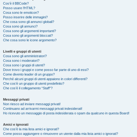
Cos’è il BBCode?
Posso usare l’HTML?
Cosa sono le emoticon?
Posso inserire delle immagini?
Che cosa sono gli annunci globali?
Cosa sono gli annunci?
Cosa sono gli argomenti importanti?
Cosa sono gli argomenti bloccati?
Che cosa sono le icone argomento?
Livelli e gruppi di utenti
Cosa sono gli amministratori?
Cosa sono i moderatori?
Cosa sono i gruppi di utenti?
Dove trovo i gruppi e come posso far parte di uno di essi?
Come divento leader di un gruppo?
Perché alcuni gruppi di utenti appaiono in colori differenti?
Che cos’è un gruppo di utenti predefinito?
Che cos’è il collegamento “Staff”?
Messaggi privati
Non riesco ad inviare messaggi privati!
Continuano ad arrivarmi messaggi privati indesiderati!
Ho ricevuto un messaggio di posta indesiderata o spam da qualcuno in questa Board!
Amici e ignorati
Che cos’è la mia lista amici e ignorati?
Come posso aggiungere o rimuovere un utente dalla mia lista amici o ignorati?