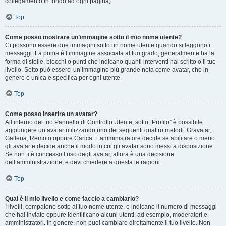
collegamento in fondo ad ogni pagina).
Top
Come posso mostrare un’immagine sotto il mio nome utente?
Ci possono essere due immagini sotto un nome utente quando si leggono i
messaggi. La prima è l’immagine associata al tuo grado, generalmente ha la
forma di stelle, blocchi o punti che indicano quanti interventi hai scritto o il tuo
livello. Sotto può esserci un’immagine più grande nota come avatar, che in
genere è unica e specifica per ogni utente.
Top
Come posso inserire un avatar?
All’interno del tuo Pannello di Controllo Utente, sotto “Profilo” è possibile
aggiungere un avatar utilizzando uno dei seguenti quattro metodi: Gravatar,
Galleria, Remoto oppure Carica. L’amministratore decide se abilitare o meno
gli avatar e decide anche il modo in cui gli avatar sono messi a disposizione.
Se non ti è concesso l’uso degli avatar, allora è una decisione
dell’amministrazione, e devi chiedere a questa le ragioni.
Top
Qual è il mio livello e come faccio a cambiarlo?
I livelli, compaiono sotto al tuo nome utente, e indicano il numero di messaggi
che hai inviato oppure identificano alcuni utenti, ad esempio, moderatori e
amministratori. In genere, non puoi cambiare direttamente il tuo livello. Non