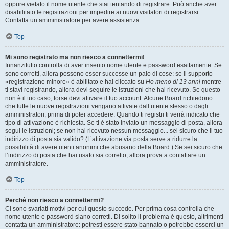
oppure vietato il nome utente che stai tentando di registrare. Può anche aver
disabilitato le registrazioni per impedire ai nuovi visitatori di registrarsi.
Contatta un amministratore per avere assistenza.
Top
Mi sono registrato ma non riesco a connettermi!
Innanzitutto controlla di aver inserito nome utente e password esattamente. Se
sono corretti, allora possono esser successe un paio di cose: se il supporto
«registrazione minore» è abilitato e hai cliccato su
Ho meno di 13 anni
mentre
ti stavi registrando, allora devi seguire le istruzioni che hai ricevuto. Se questo
non è il tuo caso, forse devi attivare il tuo account. Alcune Board richiedono
che tutte le nuove registrazioni vengano attivate dall’utente stesso o dagli
amministratori, prima di poter accedere. Quando ti registri ti verrà indicato che
tipo di attivazione è richiesta. Se ti è stato inviato un messaggio di posta, allora
segui le istruzioni; se non hai ricevuto nessun messaggio... sei sicuro che il tuo
indirizzo di posta sia valido? (L’attivazione via posta serve a ridurre la
possibilità di avere utenti anonimi che abusano della Board.) Se sei sicuro che
l’indirizzo di posta che hai usato sia corretto, allora prova a contattare un
amministratore.
Top
Perché non riesco a connettermi?
Ci sono svariati motivi per cui questo succede. Per prima cosa controlla che
nome utente e password siano corretti. Di solito il problema è questo, altrimenti
contatta un amministratore: potresti essere stato bannato o potrebbe esserci un