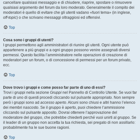
cancellare qualsiasi messaggio e di chiudere, riaprire, spostare o rimuovere
qualsiasi argomento del forum da loro moderato. Generalmente il compito dei
moderatori è quello di evitare che gli utenti vadano «fuori tema» (in inglese,
off-topic
) o che scrivano messaggi oltraggiosi ed offensivi.
Top
Cosa sono i gruppi di utenti?
I gruppi permettono agli amministratori di riunire gli utenti. Ogni utente può
appartenere a più gruppi e a ogni gruppo possono venire assegnati diversi
permessi. Questo facilita l’amministratore nelle operazioni di creazione di
moderatori per un forum, o di concessione di permessi per un forum privato,
ecc.
Top
Dove trovo i gruppi e come posso far parte di uno di essi?
Trovi i gruppi nella sezione
Gruppi
nel Pannello di Controllo Utente. Se vuoi far
parte di uno di questi procedi cliccando sul pulsante appropriato. Non sempre
però i gruppi sono ad
accesso aperto
. Alcuni sono chiusi e altri hanno l’elenco
dei membri nascosto. Se il gruppo è aperto, puoi chiedere l’ammissione
cliccando sul pulsante apposito. Dovrai ottenere l’approvazione del
moderatore del gruppo, che potrebbe chiederti perché vuoi unirti al gruppo. Se
il leader di un gruppo non accetta la tua richiesta, sei pregato di non assillarlo:
probabilmente ha le sue buone ragioni.
Top