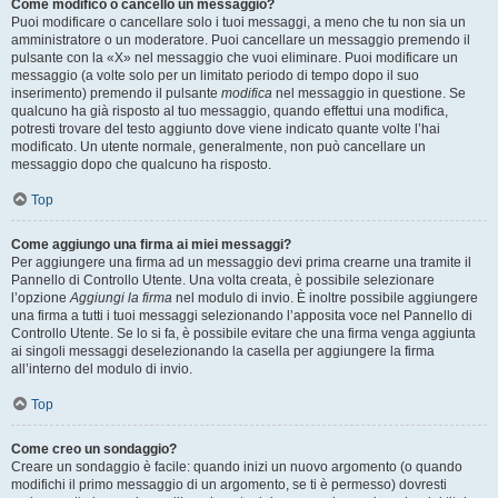
Come modifico o cancello un messaggio?
Puoi modificare o cancellare solo i tuoi messaggi, a meno che tu non sia un
amministratore o un moderatore. Puoi cancellare un messaggio premendo il
pulsante con la «X» nel messaggio che vuoi eliminare. Puoi modificare un
messaggio (a volte solo per un limitato periodo di tempo dopo il suo
inserimento) premendo il pulsante
modifica
nel messaggio in questione. Se
qualcuno ha già risposto al tuo messaggio, quando effettui una modifica,
potresti trovare del testo aggiunto dove viene indicato quante volte l’hai
modificato. Un utente normale, generalmente, non può cancellare un
messaggio dopo che qualcuno ha risposto.
Top
Come aggiungo una firma ai miei messaggi?
Per aggiungere una firma ad un messaggio devi prima crearne una tramite il
Pannello di Controllo Utente. Una volta creata, è possibile selezionare
l’opzione
Aggiungi la firma
nel modulo di invio. È inoltre possibile aggiungere
una firma a tutti i tuoi messaggi selezionando l’apposita voce nel Pannello di
Controllo Utente. Se lo si fa, è possibile evitare che una firma venga aggiunta
ai singoli messaggi deselezionando la casella per aggiungere la firma
all’interno del modulo di invio.
Top
Come creo un sondaggio?
Creare un sondaggio è facile: quando inizi un nuovo argomento (o quando
modifichi il primo messaggio di un argomento, se ti è permesso) dovresti