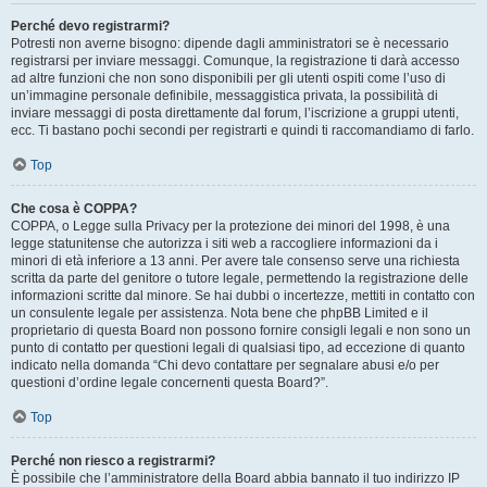
Perché devo registrarmi?
Potresti non averne bisogno: dipende dagli amministratori se è necessario
registrarsi per inviare messaggi. Comunque, la registrazione ti darà accesso
ad altre funzioni che non sono disponibili per gli utenti ospiti come l’uso di
un’immagine personale definibile, messaggistica privata, la possibilità di
inviare messaggi di posta direttamente dal forum, l’iscrizione a gruppi utenti,
ecc. Ti bastano pochi secondi per registrarti e quindi ti raccomandiamo di farlo.
Top
Che cosa è COPPA?
COPPA, o Legge sulla Privacy per la protezione dei minori del 1998, è una
legge statunitense che autorizza i siti web a raccogliere informazioni da i
minori di età inferiore a 13 anni. Per avere tale consenso serve una richiesta
scritta da parte del genitore o tutore legale, permettendo la registrazione delle
informazioni scritte dal minore. Se hai dubbi o incertezze, mettiti in contatto con
un consulente legale per assistenza. Nota bene che phpBB Limited e il
proprietario di questa Board non possono fornire consigli legali e non sono un
punto di contatto per questioni legali di qualsiasi tipo, ad eccezione di quanto
indicato nella domanda “Chi devo contattare per segnalare abusi e/o per
questioni d’ordine legale concernenti questa Board?”.
Top
Perché non riesco a registrarmi?
È possibile che l’amministratore della Board abbia bannato il tuo indirizzo IP