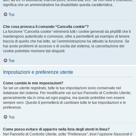
altri, ad es. in biblioteca, Internet point, università, ecc. Se non vedi il checkbox,
significa che un amministratore ha disabilitato questa caratteristica.
Top
Che cosa provoca il comando “Cancella cookie”?
La funzione “Cancella cookie” eliminerà tutti i cookie generati da phpBB che ti
mantengono autenticato e connesso, oltre a permetterti ad esempio di tenere
traccia di quello che hai letto, se l’amministrazione ha attivato la funzione. Se
hai avuto problemi di accesso o di uscita dal sistema, la cancellazione dei
cookie potrebbe risolvere tali disguidi.
Top
Impostazioni e preferenze utente
Come cambio le mie impostazioni?
Se sei un utente registrato, tutte le tue impostazioni sono conservate nel
database del sistema. Per modificarle vai sul tuo Pannello di Controllo Utente;
generalmente sta in cima ad ogni pagina, ma questo potrebbe non essere
sempre vero. Questo ti permetterà di cambiare tutte le tue impostazioni e le
preferenze.
Top
Come posso evitare di apparire nella lista degli utenti in linea?
Nel Pannello di Controllo Utente, sotto “Preferenze”, trovi l’opzione
Nascondi il