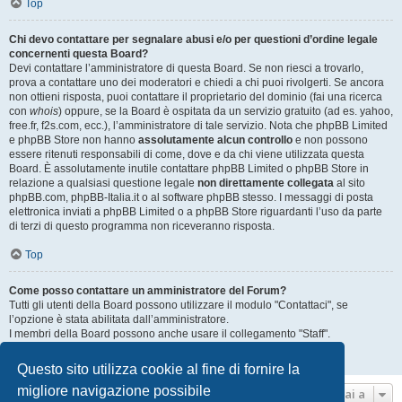
Top
Chi devo contattare per segnalare abusi e/o per questioni d’ordine legale
concernenti questa Board?
Devi contattare l’amministratore di questa Board. Se non riesci a trovarlo,
prova a contattare uno dei moderatori e chiedi a chi puoi rivolgerti. Se ancora
non ottieni risposta, puoi contattare il proprietario del dominio (fai una ricerca
con
whois
) oppure, se la Board è ospitata da un servizio gratuito (ad es. yahoo,
free.fr, f2s.com, ecc.), l’amministratore di tale servizio. Nota che phpBB Limited
e phpBB Store non hanno
assolutamente alcun controllo
e non possono
essere ritenuti responsabili di come, dove e da chi viene utilizzata questa
Board. È assolutamente inutile contattare phpBB Limited o phpBB Store in
relazione a qualsiasi questione legale
non direttamente collegata
al sito
phpBB.com, phpBB-Italia.it o al software phpBB stesso. I messaggi di posta
elettronica inviati a phpBB Limited o a phpBB Store riguardanti l’uso da parte
di terzi di questo programma non riceveranno risposta.
Top
Come posso contattare un amministratore del Forum?
Tutti gli utenti della Board possono utilizzare il modulo "Contattaci", se
l’opzione è stata abilitata dall’amministratore.
I membri della Board possono anche usare il collegamento "Staff".
Top
Questo sito utilizza cookie al fine di fornire la
migliore navigazione possibile
Vai a