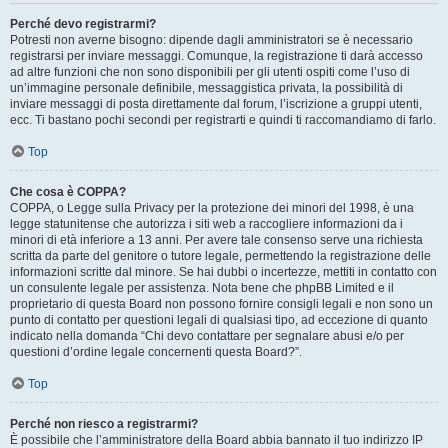
Perché devo registrarmi?
Potresti non averne bisogno: dipende dagli amministratori se è necessario
registrarsi per inviare messaggi. Comunque, la registrazione ti darà accesso
ad altre funzioni che non sono disponibili per gli utenti ospiti come l’uso di
un’immagine personale definibile, messaggistica privata, la possibilità di
inviare messaggi di posta direttamente dal forum, l’iscrizione a gruppi utenti,
ecc. Ti bastano pochi secondi per registrarti e quindi ti raccomandiamo di farlo.
Top
Che cosa è COPPA?
COPPA, o Legge sulla Privacy per la protezione dei minori del 1998, è una
legge statunitense che autorizza i siti web a raccogliere informazioni da i
minori di età inferiore a 13 anni. Per avere tale consenso serve una richiesta
scritta da parte del genitore o tutore legale, permettendo la registrazione delle
informazioni scritte dal minore. Se hai dubbi o incertezze, mettiti in contatto con
un consulente legale per assistenza. Nota bene che phpBB Limited e il
proprietario di questa Board non possono fornire consigli legali e non sono un
punto di contatto per questioni legali di qualsiasi tipo, ad eccezione di quanto
indicato nella domanda “Chi devo contattare per segnalare abusi e/o per
questioni d’ordine legale concernenti questa Board?”.
Top
Perché non riesco a registrarmi?
È possibile che l’amministratore della Board abbia bannato il tuo indirizzo IP