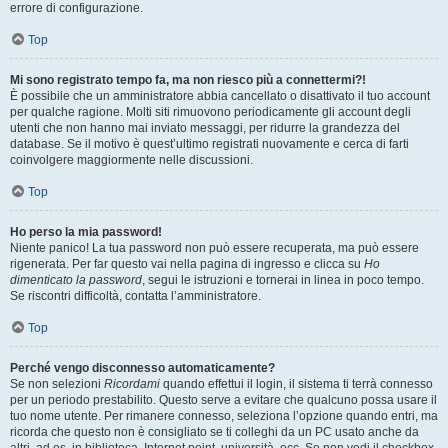
errore di configurazione.
Top
Mi sono registrato tempo fa, ma non riesco più a connettermi?!
È possibile che un amministratore abbia cancellato o disattivato il tuo account
per qualche ragione. Molti siti rimuovono periodicamente gli account degli
utenti che non hanno mai inviato messaggi, per ridurre la grandezza del
database. Se il motivo è quest’ultimo registrati nuovamente e cerca di farti
coinvolgere maggiormente nelle discussioni.
Top
Ho perso la mia password!
Niente panico! La tua password non può essere recuperata, ma può essere
rigenerata. Per far questo vai nella pagina di ingresso e clicca su
Ho
dimenticato la password
, segui le istruzioni e tornerai in linea in poco tempo.
Se riscontri difficoltà, contatta l’amministratore.
Top
Perché vengo disconnesso automaticamente?
Se non selezioni
Ricordami
quando effettui il login, il sistema ti terrà connesso
per un periodo prestabilito. Questo serve a evitare che qualcuno possa usare il
tuo nome utente. Per rimanere connesso, seleziona l’opzione quando entri, ma
ricorda che questo non è consigliato se ti colleghi da un PC usato anche da