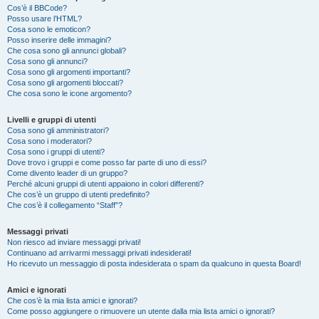
Cos’è il BBCode?
Posso usare l’HTML?
Cosa sono le emoticon?
Posso inserire delle immagini?
Che cosa sono gli annunci globali?
Cosa sono gli annunci?
Cosa sono gli argomenti importanti?
Cosa sono gli argomenti bloccati?
Che cosa sono le icone argomento?
Livelli e gruppi di utenti
Cosa sono gli amministratori?
Cosa sono i moderatori?
Cosa sono i gruppi di utenti?
Dove trovo i gruppi e come posso far parte di uno di essi?
Come divento leader di un gruppo?
Perché alcuni gruppi di utenti appaiono in colori differenti?
Che cos’è un gruppo di utenti predefinito?
Che cos’è il collegamento “Staff”?
Messaggi privati
Non riesco ad inviare messaggi privati!
Continuano ad arrivarmi messaggi privati indesiderati!
Ho ricevuto un messaggio di posta indesiderata o spam da qualcuno in questa Board!
Amici e ignorati
Che cos’è la mia lista amici e ignorati?
Come posso aggiungere o rimuovere un utente dalla mia lista amici o ignorati?