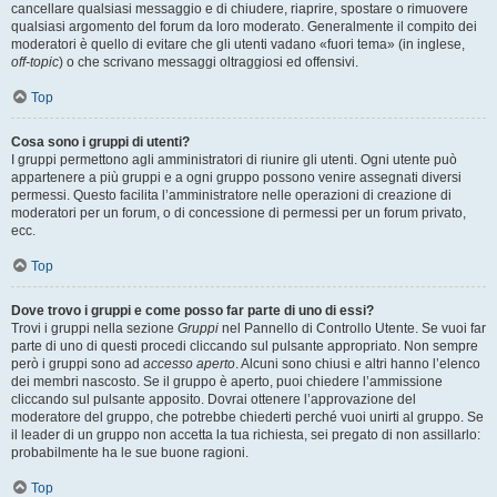
cancellare qualsiasi messaggio e di chiudere, riaprire, spostare o rimuovere
qualsiasi argomento del forum da loro moderato. Generalmente il compito dei
moderatori è quello di evitare che gli utenti vadano «fuori tema» (in inglese,
off-topic
) o che scrivano messaggi oltraggiosi ed offensivi.
Top
Cosa sono i gruppi di utenti?
I gruppi permettono agli amministratori di riunire gli utenti. Ogni utente può
appartenere a più gruppi e a ogni gruppo possono venire assegnati diversi
permessi. Questo facilita l’amministratore nelle operazioni di creazione di
moderatori per un forum, o di concessione di permessi per un forum privato,
ecc.
Top
Dove trovo i gruppi e come posso far parte di uno di essi?
Trovi i gruppi nella sezione
Gruppi
nel Pannello di Controllo Utente. Se vuoi far
parte di uno di questi procedi cliccando sul pulsante appropriato. Non sempre
però i gruppi sono ad
accesso aperto
. Alcuni sono chiusi e altri hanno l’elenco
dei membri nascosto. Se il gruppo è aperto, puoi chiedere l’ammissione
cliccando sul pulsante apposito. Dovrai ottenere l’approvazione del
moderatore del gruppo, che potrebbe chiederti perché vuoi unirti al gruppo. Se
il leader di un gruppo non accetta la tua richiesta, sei pregato di non assillarlo:
probabilmente ha le sue buone ragioni.
Top