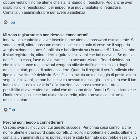
oppure vietato il nome utente che stai tentando di registrare. Può anche aver
disabilitato le registrazioni per impedire ai nuovi visitatori di registrarsi.
Contatta un amministratore per avere assistenza.
Top
Mi sono registrato ma non riesco a connettermi!
Innanzitutto controlla di aver inserito nome utente e password esattamente. Se
sono corretti, allora possono esser successe un paio di cose: se il supporto
«registrazione minore» è abilitato e hai cliccato su
Ho meno di 13 anni
mentre
ti stavi registrando, allora devi seguire le istruzioni che hai ricevuto. Se questo
non è il tuo caso, forse devi attivare il tuo account. Alcune Board richiedono
che tutte le nuove registrazioni vengano attivate dall’utente stesso o dagli
amministratori, prima di poter accedere. Quando ti registri ti verrà indicato che
tipo di attivazione è richiesta. Se ti è stato inviato un messaggio di posta, allora
segui le istruzioni; se non hai ricevuto nessun messaggio... sei sicuro che il tuo
indirizzo di posta sia valido? (L’attivazione via posta serve a ridurre la
possibilità di avere utenti anonimi che abusano della Board.) Se sei sicuro che
l’indirizzo di posta che hai usato sia corretto, allora prova a contattare un
amministratore.
Top
Perché non riesco a connettermi?
Ci sono svariati motivi per cui questo succede. Per prima cosa controlla che
nome utente e password siano corretti. Di solito il problema è questo, altrimenti
contatta un amministratore: potresti essere stato bannato o potrebbe esserci un