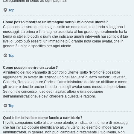
collegamento in fondo ad ogni pagina).
Top
Come posso mostrare un’immagine sotto il mio nome utente?
Ci possono essere due immagini sotto un nome utente quando si leggono i
messaggi. La prima è l’immagine associata al tuo grado, generalmente ha la
forma di stelle, blocchi o punti che indicano quanti interventi hai scritto o il tuo
livello. Sotto può esserci un’immagine più grande nota come avatar, che in
genere è unica e specifica per ogni utente.
Top
Come posso inserire un avatar?
All’interno del tuo Pannello di Controllo Utente, sotto “Profilo” è possibile
aggiungere un avatar utilizzando uno dei seguenti quattro metodi: Gravatar,
Galleria, Remoto oppure Carica. L’amministratore decide se abilitare o meno
gli avatar e decide anche il modo in cui gli avatar sono messi a disposizione.
Se non ti è concesso l’uso degli avatar, allora è una decisione
dell’amministrazione, e devi chiedere a questa le ragioni.
Top
Qual è il mio livello e come faccio a cambiarlo?
I livelli, compaiono sotto al tuo nome utente, e indicano il numero di messaggi
che hai inviato oppure identificano alcuni utenti, ad esempio, moderatori e
amministratori. In genere, non puoi cambiare direttamente il tuo livello. Non