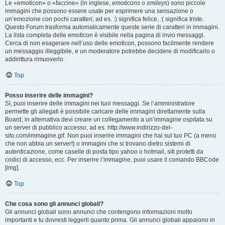
Le «emoticon» o «faccine» (in inglese,
emoticons
o
smileys
) sono piccole
immagini che possono essere usate per esprimere una sensazione o
un’emozione con pochi caratteri; ad es. :) significa felice, :( significa triste.
Questo Forum trasforma automaticamente queste serie di caratteri in immagini.
La lista completa delle emoticon è visibile nella pagina di invio messaggi.
Cerca di non esagerare nell’uso delle emoticon, possono facilmente rendere
un messaggio illeggibile, e un moderatore potrebbe decidere di modificarlo o
addirittura rimuoverlo.
Top
Posso inserire delle immagini?
Sì, puoi inserire delle immagini nei tuoi messaggi. Se l’amministratore
permette gli allegati è possibile caricare delle immagini direttamente sulla
Board; in alternativa devi creare un collegamento a un’immagine ospitata su
un server di pubblico accesso, ad es. http://www.indirizzo-del-
sito.com/immagine.gif. Non puoi inserire immagini che hai sul tuo PC (a meno
che non abbia un server!) o immagini che si trovano dietro sistemi di
autenticazione, come caselle di posta tipo yahoo o hotmail, siti protetti da
codici di accesso, ecc. Per inserire l’immagine, puoi usare il comando BBCode
[img].
Top
Che cosa sono gli annunci globali?
Gli annunci globali sono annunci che contengono informazioni molto
importanti e tu dovresti leggerli quanto prima. Gli annunci globali appaiono in