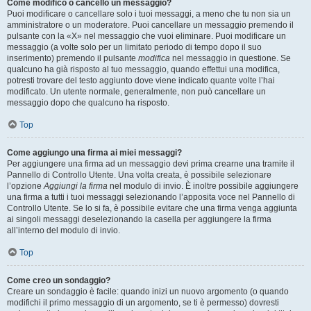
Come modifico o cancello un messaggio?
Puoi modificare o cancellare solo i tuoi messaggi, a meno che tu non sia un
amministratore o un moderatore. Puoi cancellare un messaggio premendo il
pulsante con la «X» nel messaggio che vuoi eliminare. Puoi modificare un
messaggio (a volte solo per un limitato periodo di tempo dopo il suo
inserimento) premendo il pulsante
modifica
nel messaggio in questione. Se
qualcuno ha già risposto al tuo messaggio, quando effettui una modifica,
potresti trovare del testo aggiunto dove viene indicato quante volte l’hai
modificato. Un utente normale, generalmente, non può cancellare un
messaggio dopo che qualcuno ha risposto.
Top
Come aggiungo una firma ai miei messaggi?
Per aggiungere una firma ad un messaggio devi prima crearne una tramite il
Pannello di Controllo Utente. Una volta creata, è possibile selezionare
l’opzione
Aggiungi la firma
nel modulo di invio. È inoltre possibile aggiungere
una firma a tutti i tuoi messaggi selezionando l’apposita voce nel Pannello di
Controllo Utente. Se lo si fa, è possibile evitare che una firma venga aggiunta
ai singoli messaggi deselezionando la casella per aggiungere la firma
all’interno del modulo di invio.
Top
Come creo un sondaggio?
Creare un sondaggio è facile: quando inizi un nuovo argomento (o quando
modifichi il primo messaggio di un argomento, se ti è permesso) dovresti