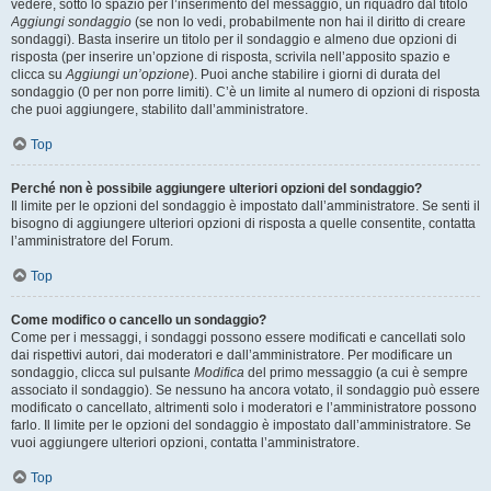
vedere, sotto lo spazio per l’inserimento del messaggio, un riquadro dal titolo
Aggiungi sondaggio
(se non lo vedi, probabilmente non hai il diritto di creare
sondaggi). Basta inserire un titolo per il sondaggio e almeno due opzioni di
risposta (per inserire un’opzione di risposta, scrivila nell’apposito spazio e
clicca su
Aggiungi un’opzione
). Puoi anche stabilire i giorni di durata del
sondaggio (0 per non porre limiti). C’è un limite al numero di opzioni di risposta
che puoi aggiungere, stabilito dall’amministratore.
Top
Perché non è possibile aggiungere ulteriori opzioni del sondaggio?
Il limite per le opzioni del sondaggio è impostato dall’amministratore. Se senti il
bisogno di aggiungere ulteriori opzioni di risposta a quelle consentite, contatta
l’amministratore del Forum.
Top
Come modifico o cancello un sondaggio?
Come per i messaggi, i sondaggi possono essere modificati e cancellati solo
dai rispettivi autori, dai moderatori e dall’amministratore. Per modificare un
sondaggio, clicca sul pulsante
Modifica
del primo messaggio (a cui è sempre
associato il sondaggio). Se nessuno ha ancora votato, il sondaggio può essere
modificato o cancellato, altrimenti solo i moderatori e l’amministratore possono
farlo. Il limite per le opzioni del sondaggio è impostato dall’amministratore. Se
vuoi aggiungere ulteriori opzioni, contatta l’amministratore.
Top