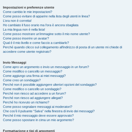
Impostazioni e preferenze utente
Come cambio le mie impostazioni?
Come posso evitare di apparire nella lista degli utenti in linea?
L’ora non è corretta!
Ho cambiato il fuso orario ma l’ora è ancora sbagliata
La mia lingua non è nella lista!
Come posso mostrare un’immagine sotto il mio nome utente?
Come posso inserire un avatar?
Qual è il mio livello e come faccio a cambiarlo?
Perché quando clicco sul collegamento all’indirizzo di posta di un utente mi chiede di
accedere come utente registrato?
Invio Messaggi
Come apro un argomento o invio un messaggio in un forum?
Come modifico o cancello un messaggio?
Come aggiungo una firma ai miei messaggi?
Come creo un sondaggio?
Perché non è possibile aggiungere ulteriori opzioni del sondaggio?
Come modifico o cancello un sondaggio?
Perché non riesco ad accedere a un forum?
Perché non riesco ad aggiungere allegati?
Perché ho ricevuto un richiamo?
Come posso segnalare messaggi ai moderatori?
Che cos’è il pulsante “Salva” nella finestra di invio dei messaggi?
Perché il mio messaggio deve essere approvato?
Come posso spostare in cima un mio argomento?
Formattazione e tipi di argomenti