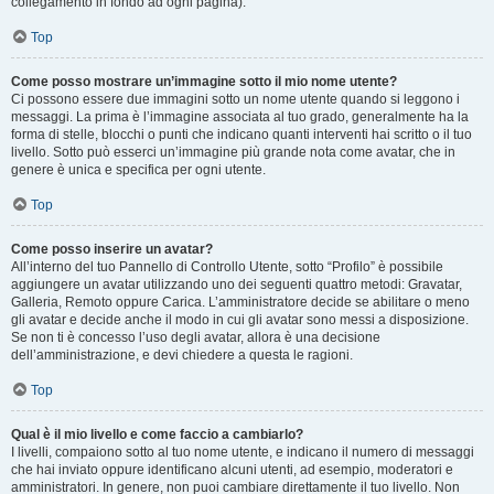
collegamento in fondo ad ogni pagina).
Top
Come posso mostrare un’immagine sotto il mio nome utente?
Ci possono essere due immagini sotto un nome utente quando si leggono i
messaggi. La prima è l’immagine associata al tuo grado, generalmente ha la
forma di stelle, blocchi o punti che indicano quanti interventi hai scritto o il tuo
livello. Sotto può esserci un’immagine più grande nota come avatar, che in
genere è unica e specifica per ogni utente.
Top
Come posso inserire un avatar?
All’interno del tuo Pannello di Controllo Utente, sotto “Profilo” è possibile
aggiungere un avatar utilizzando uno dei seguenti quattro metodi: Gravatar,
Galleria, Remoto oppure Carica. L’amministratore decide se abilitare o meno
gli avatar e decide anche il modo in cui gli avatar sono messi a disposizione.
Se non ti è concesso l’uso degli avatar, allora è una decisione
dell’amministrazione, e devi chiedere a questa le ragioni.
Top
Qual è il mio livello e come faccio a cambiarlo?
I livelli, compaiono sotto al tuo nome utente, e indicano il numero di messaggi
che hai inviato oppure identificano alcuni utenti, ad esempio, moderatori e
amministratori. In genere, non puoi cambiare direttamente il tuo livello. Non