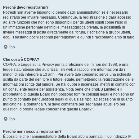
Perché devo registrarmi?
Potresti non averne bisogno: dipende dagli amministratori se è necessario
registrarsi per inviare messaggi. Comunque, la registrazione ti darà accesso
ad altre funzioni che non sono disponibili per gli utenti ospiti come l’uso di
un’immagine personale definibile, messaggistica privata, la possibilità di
inviare messaggi di posta direttamente dal forum, l’iscrizione a gruppi utenti,
ecc. Ti bastano pochi secondi per registrarti e quindi ti raccomandiamo di farlo.
Top
Che cosa è COPPA?
COPPA, o Legge sulla Privacy per la protezione dei minori del 1998, è una
legge statunitense che autorizza i siti web a raccogliere informazioni da i
minori di età inferiore a 13 anni. Per avere tale consenso serve una richiesta
scritta da parte del genitore o tutore legale, permettendo la registrazione delle
informazioni scritte dal minore. Se hai dubbi o incertezze, mettiti in contatto con
un consulente legale per assistenza. Nota bene che phpBB Limited e il
proprietario di questa Board non possono fornire consigli legali e non sono un
punto di contatto per questioni legali di qualsiasi tipo, ad eccezione di quanto
indicato nella domanda “Chi devo contattare per segnalare abusi e/o per
questioni d’ordine legale concernenti questa Board?”.
Top
Perché non riesco a registrarmi?
È possibile che l’amministratore della Board abbia bannato il tuo indirizzo IP