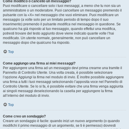
Come modifico o cancello un messaggio?
Puoi modificare o cancellare solo i tuoi messaggi, a meno che tu non sia un
amministratore o un moderatore. Puoi cancellare un messaggio premendo il
pulsante con la «X» nel messaggio che vuoi eliminare. Puoi modificare un
messaggio (a volte solo per un limitato periodo di tempo dopo il suo
inserimento) premendo il pulsante
modifica
nel messaggio in questione. Se
qualcuno ha già risposto al tuo messaggio, quando effettui una modifica,
potresti trovare del testo aggiunto dove viene indicato quante volte l’hai
modificato. Un utente normale, generalmente, non può cancellare un
messaggio dopo che qualcuno ha risposto.
Top
Come aggiungo una firma ai miei messaggi?
Per aggiungere una firma ad un messaggio devi prima crearne una tramite il
Pannello di Controllo Utente. Una volta creata, è possibile selezionare
l’opzione
Aggiungi la firma
nel modulo di invio. È inoltre possibile aggiungere
una firma a tutti i tuoi messaggi selezionando l’apposita voce nel Pannello di
Controllo Utente. Se lo si fa, è possibile evitare che una firma venga aggiunta
ai singoli messaggi deselezionando la casella per aggiungere la firma
all’interno del modulo di invio.
Top
Come creo un sondaggio?
Creare un sondaggio è facile: quando inizi un nuovo argomento (o quando
modifichi il primo messaggio di un argomento, se ti è permesso) dovresti