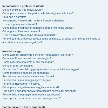
Impostazioni e preferenze utente
Come cambio le mie impostazioni?
Come posso evitare di apparire nella lista degli utenti in linea?
L’ora non è corretta!
Ho cambiato il fuso orario ma l’ora è ancora sbagliata
La mia lingua non è nella lista!
Come posso mostrare un’immagine sotto il mio nome utente?
Come posso inserire un avatar?
Qual è il mio livello e come faccio a cambiarlo?
Perché quando clicco sul collegamento all’indirizzo di posta di un utente mi chiede di
accedere come utente registrato?
Invio Messaggi
Come apro un argomento o invio un messaggio in un forum?
Come modifico o cancello un messaggio?
Come aggiungo una firma ai miei messaggi?
Come creo un sondaggio?
Perché non è possibile aggiungere ulteriori opzioni del sondaggio?
Come modifico o cancello un sondaggio?
Perché non riesco ad accedere a un forum?
Perché non riesco ad aggiungere allegati?
Perché ho ricevuto un richiamo?
Come posso segnalare messaggi ai moderatori?
Che cos’è il pulsante “Salva” nella finestra di invio dei messaggi?
Perché il mio messaggio deve essere approvato?
Come posso spostare in cima un mio argomento?
Formattazione e tipi di argomenti