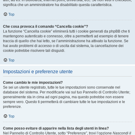
altri, ad es. in biblioteca, Internet point, università, ecc. Se non vedi il checkbox,
significa che un amministratore ha disabilitato questa caratteristica.
Top
Che cosa provoca il comando “Cancella cookie”?
La funzione “Cancella cookie” eliminerà tutti i cookie generati da phpBB che ti
mantengono autenticato e connesso, oltre a permetterti ad esempio di tenere
traccia di quello che hai letto, se l’amministrazione ha attivato la funzione. Se
hai avuto problemi di accesso o di uscita dal sistema, la cancellazione dei
cookie potrebbe risolvere tali disguidi.
Top
Impostazioni e preferenze utente
Come cambio le mie impostazioni?
Se sei un utente registrato, tutte le tue impostazioni sono conservate nel
database del sistema. Per modificarle vai sul tuo Pannello di Controllo Utente;
generalmente sta in cima ad ogni pagina, ma questo potrebbe non essere
sempre vero. Questo ti permetterà di cambiare tutte le tue impostazioni e le
preferenze.
Top
Come posso evitare di apparire nella lista degli utenti in linea?
Nel Pannello di Controllo Utente, sotto “Preferenze”, trovi l’opzione
Nascondi il