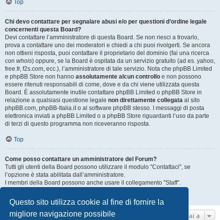
Top
Chi devo contattare per segnalare abusi e/o per questioni d’ordine legale
concernenti questa Board?
Devi contattare l’amministratore di questa Board. Se non riesci a trovarlo,
prova a contattare uno dei moderatori e chiedi a chi puoi rivolgerti. Se ancora
non ottieni risposta, puoi contattare il proprietario del dominio (fai una ricerca
con
whois
) oppure, se la Board è ospitata da un servizio gratuito (ad es. yahoo,
free.fr, f2s.com, ecc.), l’amministratore di tale servizio. Nota che phpBB Limited
e phpBB Store non hanno
assolutamente alcun controllo
e non possono
essere ritenuti responsabili di come, dove e da chi viene utilizzata questa
Board. È assolutamente inutile contattare phpBB Limited o phpBB Store in
relazione a qualsiasi questione legale
non direttamente collegata
al sito
phpBB.com, phpBB-Italia.it o al software phpBB stesso. I messaggi di posta
elettronica inviati a phpBB Limited o a phpBB Store riguardanti l’uso da parte
di terzi di questo programma non riceveranno risposta.
Top
Come posso contattare un amministratore del Forum?
Tutti gli utenti della Board possono utilizzare il modulo "Contattaci", se
l’opzione è stata abilitata dall’amministratore.
I membri della Board possono anche usare il collegamento "Staff".
Top
Questo sito utilizza cookie al fine di fornire la
migliore navigazione possibile
Vai a