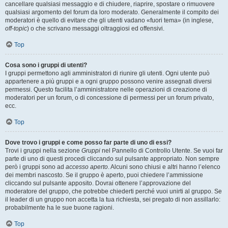
cancellare qualsiasi messaggio e di chiudere, riaprire, spostare o rimuovere
qualsiasi argomento del forum da loro moderato. Generalmente il compito dei
moderatori è quello di evitare che gli utenti vadano «fuori tema» (in inglese,
off-topic
) o che scrivano messaggi oltraggiosi ed offensivi.
Top
Cosa sono i gruppi di utenti?
I gruppi permettono agli amministratori di riunire gli utenti. Ogni utente può
appartenere a più gruppi e a ogni gruppo possono venire assegnati diversi
permessi. Questo facilita l’amministratore nelle operazioni di creazione di
moderatori per un forum, o di concessione di permessi per un forum privato,
ecc.
Top
Dove trovo i gruppi e come posso far parte di uno di essi?
Trovi i gruppi nella sezione
Gruppi
nel Pannello di Controllo Utente. Se vuoi far
parte di uno di questi procedi cliccando sul pulsante appropriato. Non sempre
però i gruppi sono ad
accesso aperto
. Alcuni sono chiusi e altri hanno l’elenco
dei membri nascosto. Se il gruppo è aperto, puoi chiedere l’ammissione
cliccando sul pulsante apposito. Dovrai ottenere l’approvazione del
moderatore del gruppo, che potrebbe chiederti perché vuoi unirti al gruppo. Se
il leader di un gruppo non accetta la tua richiesta, sei pregato di non assillarlo:
probabilmente ha le sue buone ragioni.
Top