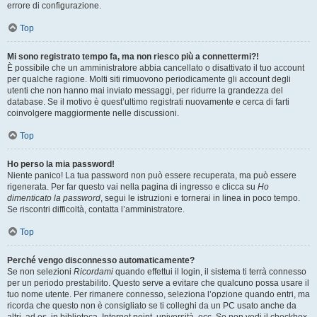
errore di configurazione.
Top
Mi sono registrato tempo fa, ma non riesco più a connettermi?!
È possibile che un amministratore abbia cancellato o disattivato il tuo account
per qualche ragione. Molti siti rimuovono periodicamente gli account degli
utenti che non hanno mai inviato messaggi, per ridurre la grandezza del
database. Se il motivo è quest’ultimo registrati nuovamente e cerca di farti
coinvolgere maggiormente nelle discussioni.
Top
Ho perso la mia password!
Niente panico! La tua password non può essere recuperata, ma può essere
rigenerata. Per far questo vai nella pagina di ingresso e clicca su
Ho
dimenticato la password
, segui le istruzioni e tornerai in linea in poco tempo.
Se riscontri difficoltà, contatta l’amministratore.
Top
Perché vengo disconnesso automaticamente?
Se non selezioni
Ricordami
quando effettui il login, il sistema ti terrà connesso
per un periodo prestabilito. Questo serve a evitare che qualcuno possa usare il
tuo nome utente. Per rimanere connesso, seleziona l’opzione quando entri, ma
ricorda che questo non è consigliato se ti colleghi da un PC usato anche da