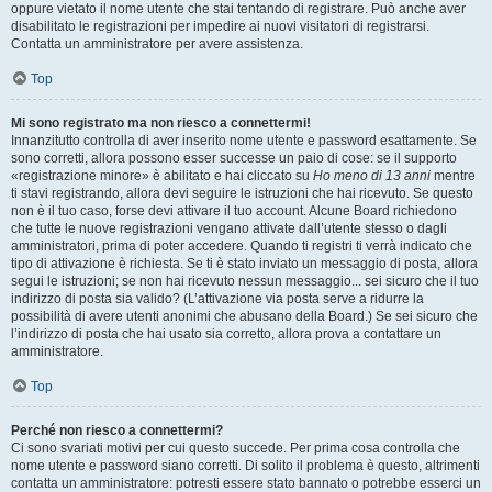
oppure vietato il nome utente che stai tentando di registrare. Può anche aver
disabilitato le registrazioni per impedire ai nuovi visitatori di registrarsi.
Contatta un amministratore per avere assistenza.
Top
Mi sono registrato ma non riesco a connettermi!
Innanzitutto controlla di aver inserito nome utente e password esattamente. Se
sono corretti, allora possono esser successe un paio di cose: se il supporto
«registrazione minore» è abilitato e hai cliccato su
Ho meno di 13 anni
mentre
ti stavi registrando, allora devi seguire le istruzioni che hai ricevuto. Se questo
non è il tuo caso, forse devi attivare il tuo account. Alcune Board richiedono
che tutte le nuove registrazioni vengano attivate dall’utente stesso o dagli
amministratori, prima di poter accedere. Quando ti registri ti verrà indicato che
tipo di attivazione è richiesta. Se ti è stato inviato un messaggio di posta, allora
segui le istruzioni; se non hai ricevuto nessun messaggio... sei sicuro che il tuo
indirizzo di posta sia valido? (L’attivazione via posta serve a ridurre la
possibilità di avere utenti anonimi che abusano della Board.) Se sei sicuro che
l’indirizzo di posta che hai usato sia corretto, allora prova a contattare un
amministratore.
Top
Perché non riesco a connettermi?
Ci sono svariati motivi per cui questo succede. Per prima cosa controlla che
nome utente e password siano corretti. Di solito il problema è questo, altrimenti
contatta un amministratore: potresti essere stato bannato o potrebbe esserci un