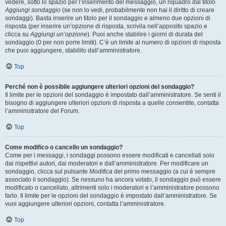
vedere, sotto lo spazio per l’inserimento del messaggio, un riquadro dal titolo
Aggiungi sondaggio
(se non lo vedi, probabilmente non hai il diritto di creare
sondaggi). Basta inserire un titolo per il sondaggio e almeno due opzioni di
risposta (per inserire un’opzione di risposta, scrivila nell’apposito spazio e
clicca su
Aggiungi un’opzione
). Puoi anche stabilire i giorni di durata del
sondaggio (0 per non porre limiti). C’è un limite al numero di opzioni di risposta
che puoi aggiungere, stabilito dall’amministratore.
Top
Perché non è possibile aggiungere ulteriori opzioni del sondaggio?
Il limite per le opzioni del sondaggio è impostato dall’amministratore. Se senti il
bisogno di aggiungere ulteriori opzioni di risposta a quelle consentite, contatta
l’amministratore del Forum.
Top
Come modifico o cancello un sondaggio?
Come per i messaggi, i sondaggi possono essere modificati e cancellati solo
dai rispettivi autori, dai moderatori e dall’amministratore. Per modificare un
sondaggio, clicca sul pulsante
Modifica
del primo messaggio (a cui è sempre
associato il sondaggio). Se nessuno ha ancora votato, il sondaggio può essere
modificato o cancellato, altrimenti solo i moderatori e l’amministratore possono
farlo. Il limite per le opzioni del sondaggio è impostato dall’amministratore. Se
vuoi aggiungere ulteriori opzioni, contatta l’amministratore.
Top