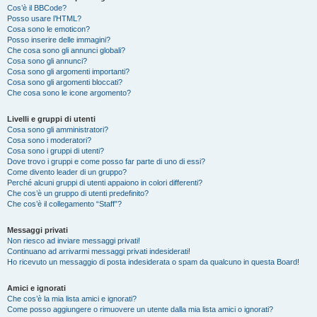
Cos’è il BBCode?
Posso usare l’HTML?
Cosa sono le emoticon?
Posso inserire delle immagini?
Che cosa sono gli annunci globali?
Cosa sono gli annunci?
Cosa sono gli argomenti importanti?
Cosa sono gli argomenti bloccati?
Che cosa sono le icone argomento?
Livelli e gruppi di utenti
Cosa sono gli amministratori?
Cosa sono i moderatori?
Cosa sono i gruppi di utenti?
Dove trovo i gruppi e come posso far parte di uno di essi?
Come divento leader di un gruppo?
Perché alcuni gruppi di utenti appaiono in colori differenti?
Che cos’è un gruppo di utenti predefinito?
Che cos’è il collegamento “Staff”?
Messaggi privati
Non riesco ad inviare messaggi privati!
Continuano ad arrivarmi messaggi privati indesiderati!
Ho ricevuto un messaggio di posta indesiderata o spam da qualcuno in questa Board!
Amici e ignorati
Che cos’è la mia lista amici e ignorati?
Come posso aggiungere o rimuovere un utente dalla mia lista amici o ignorati?