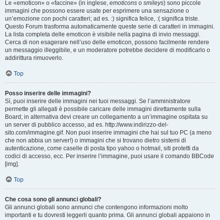
Le «emoticon» o «faccine» (in inglese,
emoticons
o
smileys
) sono piccole
immagini che possono essere usate per esprimere una sensazione o
un’emozione con pochi caratteri; ad es. :) significa felice, :( significa triste.
Questo Forum trasforma automaticamente queste serie di caratteri in immagini.
La lista completa delle emoticon è visibile nella pagina di invio messaggi.
Cerca di non esagerare nell’uso delle emoticon, possono facilmente rendere
un messaggio illeggibile, e un moderatore potrebbe decidere di modificarlo o
addirittura rimuoverlo.
Top
Posso inserire delle immagini?
Sì, puoi inserire delle immagini nei tuoi messaggi. Se l’amministratore
permette gli allegati è possibile caricare delle immagini direttamente sulla
Board; in alternativa devi creare un collegamento a un’immagine ospitata su
un server di pubblico accesso, ad es. http://www.indirizzo-del-
sito.com/immagine.gif. Non puoi inserire immagini che hai sul tuo PC (a meno
che non abbia un server!) o immagini che si trovano dietro sistemi di
autenticazione, come caselle di posta tipo yahoo o hotmail, siti protetti da
codici di accesso, ecc. Per inserire l’immagine, puoi usare il comando BBCode
[img].
Top
Che cosa sono gli annunci globali?
Gli annunci globali sono annunci che contengono informazioni molto
importanti e tu dovresti leggerli quanto prima. Gli annunci globali appaiono in