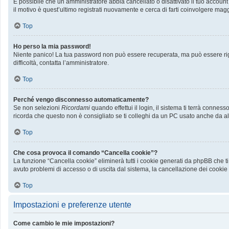
È possibile che un amministratore abbia cancellato o disattivato il tuo accoun
il motivo è quest’ultimo registrati nuovamente e cerca di farti coinvolgere mag
Top
Ho perso la mia password!
Niente panico! La tua password non può essere recuperata, ma può essere rige
difficoltà, contatta l’amministratore.
Top
Perché vengo disconnesso automaticamente?
Se non selezioni
Ricordami
quando effettui il login, il sistema ti terrà conn
ricorda che questo non è consigliato se ti colleghi da un PC usato anche da altri
Top
Che cosa provoca il comando “Cancella cookie”?
La funzione “Cancella cookie” eliminerà tutti i cookie generati da phpBB che ti
avuto problemi di accesso o di uscita dal sistema, la cancellazione dei cookie p
Top
Impostazioni e preferenze utente
Come cambio le mie impostazioni?