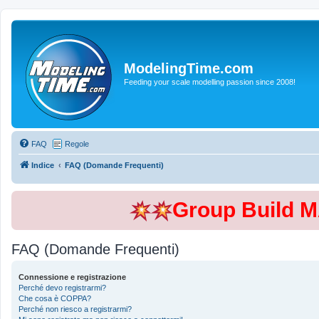
ModelingTime.com
Feeding your scale modelling passion since 2008!
FAQ
Regole
Indice
FAQ (Domande Frequenti)
Group Build 
FAQ (Domande Frequenti)
Connessione e registrazione
Perché devo registrarmi?
Che cosa è COPPA?
Perché non riesco a registrarmi?