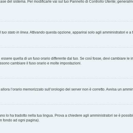
tabase del sistema. Per modificarle vai sul tuo Pannello di Controllo Utente; gener
 tuo stato in linea
. Attivando questa opzione, apparirai solo agli amministratori e a 
ere quella di un fuso orario differente dal tuo. Se così fosse, devi cambiare le impo
ossono cambiare il fuso orario e molte impostazioni.
a, allora l’orario memorizzato sull’orologio del server non è corretto. Avvisa un ammi
o lo ha tradotto nella tua lingua. Prova a chiedere agli amministratori se è possibil
 in fondo ad ogni pagina).