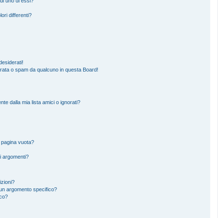
di uno di essi?
ori differenti?
esiderati!
erata o spam da qualcuno in questa Board!
 dalla mia lista amici o ignorati?
a pagina vuota?
i argomenti?
izioni?
un argomento specifico?
ico?