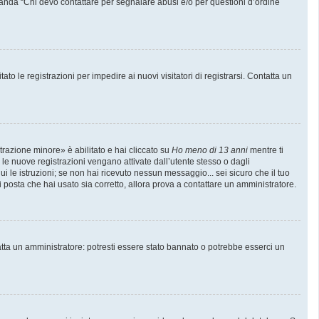
manda “Chi devo contattare per segnalare abusi e/o per questioni d’ordine
to le registrazioni per impedire ai nuovi visitatori di registrarsi. Contatta un
trazione minore» è abilitato e hai cliccato su
Ho meno di 13 anni
mentre ti
e le nuove registrazioni vengano attivate dall’utente stesso o dagli
gui le istruzioni; se non hai ricevuto nessun messaggio... sei sicuro che il tuo
di posta che hai usato sia corretto, allora prova a contattare un amministratore.
atta un amministratore: potresti essere stato bannato o potrebbe esserci un