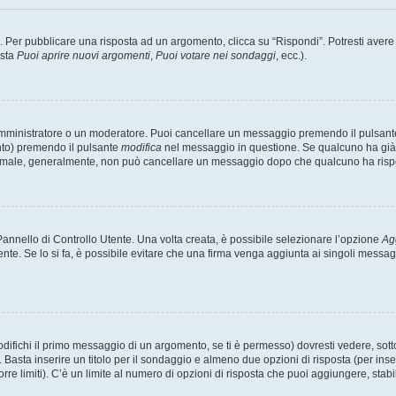
er pubblicare una risposta ad un argomento, clicca su “Rispondi”. Potresti avere bi
ista
Puoi aprire nuovi argomenti
,
Puoi votare nei sondaggi
, ecc.).
 amministratore o un moderatore. Puoi cancellare un messaggio premendo il pulsant
nto) premendo il pulsante
modifica
nel messaggio in questione. Se qualcuno ha già r
 normale, generalmente, non può cancellare un messaggio dopo che qualcuno ha risp
nnello di Controllo Utente. Una volta creata, è possibile selezionare l’opzione
Ag
ente. Se lo si fa, è possibile evitare che una firma venga aggiunta ai singoli messa
ichi il primo messaggio di un argomento, se ti è permesso) dovresti vedere, sotto 
. Basta inserire un titolo per il sondaggio e almeno due opzioni di risposta (per inse
orre limiti). C’è un limite al numero di opzioni di risposta che puoi aggiungere, stabi