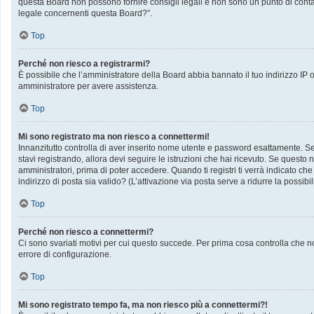
questa Board non possono fornire consigli legali e non sono un punto di contat
legale concernenti questa Board?”.
Top
Perché non riesco a registrarmi?
È possibile che l’amministratore della Board abbia bannato il tuo indirizzo IP op
amministratore per avere assistenza.
Top
Mi sono registrato ma non riesco a connettermi!
Innanzitutto controlla di aver inserito nome utente e password esattamente. Se 
stavi registrando, allora devi seguire le istruzioni che hai ricevuto. Se questo 
amministratori, prima di poter accedere. Quando ti registri ti verrà indicato che 
indirizzo di posta sia valido? (L’attivazione via posta serve a ridurre la possib
Top
Perché non riesco a connettermi?
Ci sono svariati motivi per cui questo succede. Per prima cosa controlla che no
errore di configurazione.
Top
Mi sono registrato tempo fa, ma non riesco più a connettermi?!