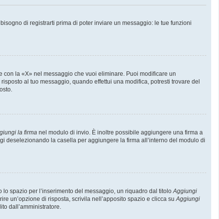
sogno di registrarti prima di poter inviare un messaggio: le tue funzioni
e con la «X» nel messaggio che vuoi eliminare. Puoi modificare un
isposto al tuo messaggio, quando effettui una modifica, potresti trovare del
osto.
giungi la firma
nel modulo di invio. È inoltre possibile aggiungere una firma a
ggi deselezionando la casella per aggiungere la firma all’interno del modulo di
lo spazio per l’inserimento del messaggio, un riquadro dal titolo
Aggiungi
rire un’opzione di risposta, scrivila nell’apposito spazio e clicca su
Aggiungi
lito dall’amministratore.