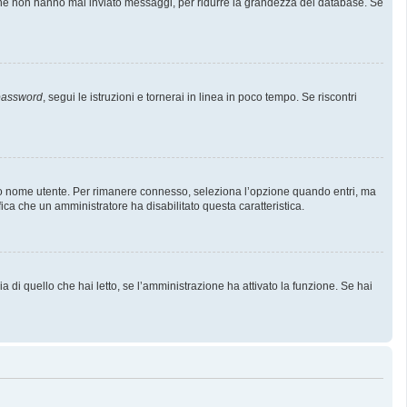
i che non hanno mai inviato messaggi, per ridurre la grandezza del database. Se
 password
, segui le istruzioni e tornerai in linea in poco tempo. Se riscontri
l tuo nome utente. Per rimanere connesso, seleziona l’opzione quando entri, ma
fica che un amministratore ha disabilitato questa caratteristica.
 di quello che hai letto, se l’amministrazione ha attivato la funzione. Se hai