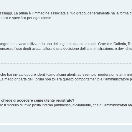
gi. La prima è l’immagine associata al tuo grado, generalmente ha la forma di stelle
nica e specifica per ogni utente.
ggiungere un avatar utilizzando uno dei seguenti quattro metodi: Gravatar, Galleria,
oncesso l’uso degli avatar, allora è una decisione dell’amministrazione, e devi chie
 che hai inviato oppure identificano alcuni utenti, ad esempio, moderatori e amminis
. La maggior parte dei Forum non tollera questo comportamento e l’amministratore 
mi chiede di accedere come utente registrato?
ando il modulo di invio posta interno (ammesso, ovviamente, che gli amministratori a