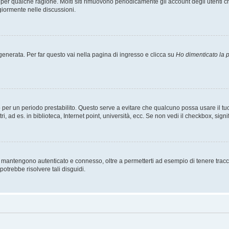
t per qualche ragione. Molti siti rimuovono periodicamente gli account degli utent
giormente nelle discussioni.
nerata. Per far questo vai nella pagina di ingresso e clicca su
Ho dimenticato la
esso per un periodo prestabilito. Questo serve a evitare che qualcuno possa usare i
, ad es. in biblioteca, Internet point, università, ecc. Se non vedi il checkbox, signi
 mantengono autenticato e connesso, oltre a permetterti ad esempio di tenere traccia
otrebbe risolvere tali disguidi.