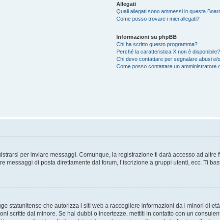
Allegati
Quali allegati sono ammessi in questa Boar
Come posso trovare i miei allegati?
Informazioni su phpBB
Chi ha scritto questo programma?
Perché la caratteristica X non è disponibile?
Chi devo contattare per segnalare abusi e/o
Come posso contattare un amministratore 
trarsi per inviare messaggi. Comunque, la registrazione ti darà accesso ad altre fun
re messaggi di posta direttamente dal forum, l’iscrizione a gruppi utenti, ecc. Ti ba
 statunitense che autorizza i siti web a raccogliere informazioni da i minori di età
oni scritte dal minore. Se hai dubbi o incertezze, mettiti in contatto con un consule