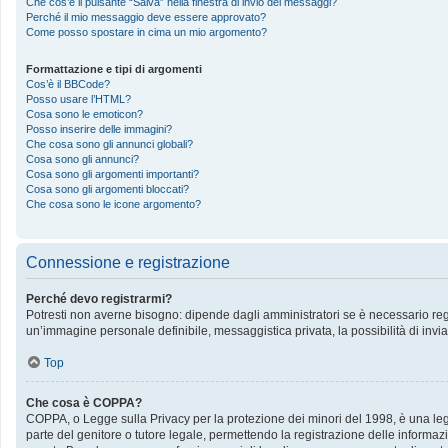
Che cos’è il pulsante “Salva” nella finestra di invio dei messaggi?
Perché il mio messaggio deve essere approvato?
Come posso spostare in cima un mio argomento?
Formattazione e tipi di argomenti
Cos’è il BBCode?
Posso usare l’HTML?
Cosa sono le emoticon?
Posso inserire delle immagini?
Che cosa sono gli annunci globali?
Cosa sono gli annunci?
Cosa sono gli argomenti importanti?
Cosa sono gli argomenti bloccati?
Che cosa sono le icone argomento?
Connessione e registrazione
Perché devo registrarmi?
Potresti non averne bisogno: dipende dagli amministratori se è necessario regis
un’immagine personale definibile, messaggistica privata, la possibilità di invia
Top
Che cosa è COPPA?
COPPA, o Legge sulla Privacy per la protezione dei minori del 1998, è una legge
parte del genitore o tutore legale, permettendo la registrazione delle informazi