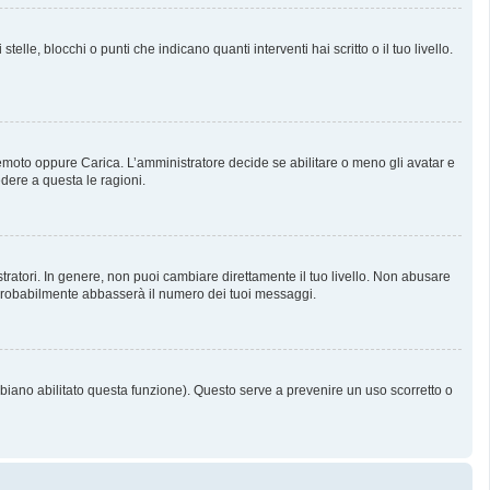
, blocchi o punti che indicano quanti interventi hai scritto o il tuo livello.
 Remoto oppure Carica. L’amministratore decide se abilitare o meno gli avatar e
dere a questa le ragioni.
tratori. In genere, non puoi cambiare direttamente il tuo livello. Non abusare
probabilmente abbasserà il numero dei tuoi messaggi.
bbiano abilitato questa funzione). Questo serve a prevenire un uso scorretto o