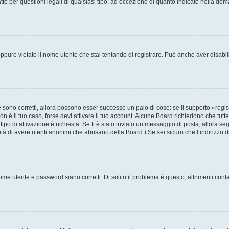
to per questioni legali di qualsiasi tipo, ad eccezione di quanto indicato nella do
pure vietato il nome utente che stai tentando di registrare. Può anche aver disabilita
sono corretti, allora possono esser successe un paio di cose: se il supporto «regis
non è il tuo caso, forse devi attivare il tuo account. Alcune Board richiedono che tutt
tipo di attivazione è richiesta. Se ti è stato inviato un messaggio di posta, allora se
ilità di avere utenti anonimi che abusano della Board.) Se sei sicuro che l’indirizzo 
me utente e password siano corretti. Di solito il problema è questo, altrimenti cont