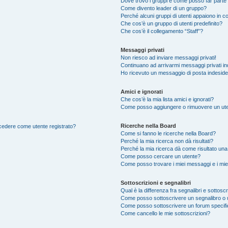
Dove trovo i gruppi e come posso far parte 
Come divento leader di un gruppo?
Perché alcuni gruppi di utenti appaiono in col
Che cos’è un gruppo di utenti predefinito?
Che cos’è il collegamento “Staff”?
Messaggi privati
Non riesco ad inviare messaggi privati!
Continuano ad arrivarmi messaggi privati ind
Ho ricevuto un messaggio di posta indesid
Amici e ignorati
Che cos’è la mia lista amici e ignorati?
Come posso aggiungere o rimuovere un utente
Ricerche nella Board
accedere come utente registrato?
Come si fanno le ricerche nella Board?
Perché la mia ricerca non dà risultati?
Perché la mia ricerca dà come risultato un
Come posso cercare un utente?
Come posso trovare i miei messaggi e i mie
Sottoscrizioni e segnalibri
Qual è la differenza fra segnalibri e sottoscr
Come posso sottoscrivere un segnalibro o 
Come posso sottoscrivere un forum specif
Come cancello le mie sottoscrizioni?