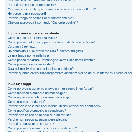
Mi sono registrato ma non riesco a connettermi!
Perché non riesco a connettermi?
Mi sono registrato tempo fa, ma non riesco più a connettermi?!
Ho perso la mia password!
Perché vengo disconnesso automaticamente?
Che cosa provoca il comando “Cancella cookie”?
Impostazioni e preferenze utente
Come cambio le mie impostazioni?
Come posso evitare di apparire nella lista degli utenti in linea?
L’ora non è corretta!
Ho cambiato il fuso orario ma l’ora è ancora sbagliata
La mia lingua non è nella lista!
Come posso mostrare un’immagine sotto il mio nome utente?
Come posso inserire un avatar?
Qual è il mio livello e come faccio a cambiarlo?
Perché quando clicco sul collegamento all’indirizzo di posta di un utente mi chiede di 
Invio Messaggi
Come apro un argomento o invio un messaggio in un forum?
Come modifico o cancello un messaggio?
Come aggiungo una firma ai miei messaggi?
Come creo un sondaggio?
Perché non è possibile aggiungere ulteriori opzioni del sondaggio?
Come modifico o cancello un sondaggio?
Perché non riesco ad accedere a un forum?
Perché non riesco ad aggiungere allegati?
Perché ho ricevuto un richiamo?
Come posso segnalare messaggi ai moderatori?