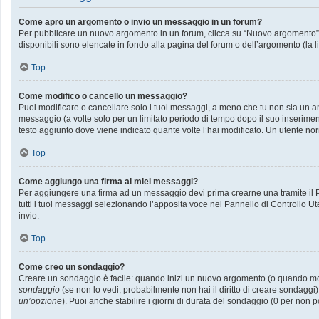
Come apro un argomento o invio un messaggio in un forum?
Per pubblicare un nuovo argomento in un forum, clicca su “Nuovo argomento”. P
disponibili sono elencate in fondo alla pagina del forum o dell’argomento (la l
Top
Come modifico o cancello un messaggio?
Puoi modificare o cancellare solo i tuoi messaggi, a meno che tu non sia un
messaggio (a volte solo per un limitato periodo di tempo dopo il suo inserime
testo aggiunto dove viene indicato quante volte l’hai modificato. Un utente
Top
Come aggiungo una firma ai miei messaggi?
Per aggiungere una firma ad un messaggio devi prima crearne una tramite il Pa
tutti i tuoi messaggi selezionando l’apposita voce nel Pannello di Controllo Ut
invio.
Top
Come creo un sondaggio?
Creare un sondaggio è facile: quando inizi un nuovo argomento (o quando modif
sondaggio
(se non lo vedi, probabilmente non hai il diritto di creare sondaggi)
un’opzione
). Puoi anche stabilire i giorni di durata del sondaggio (0 per non p