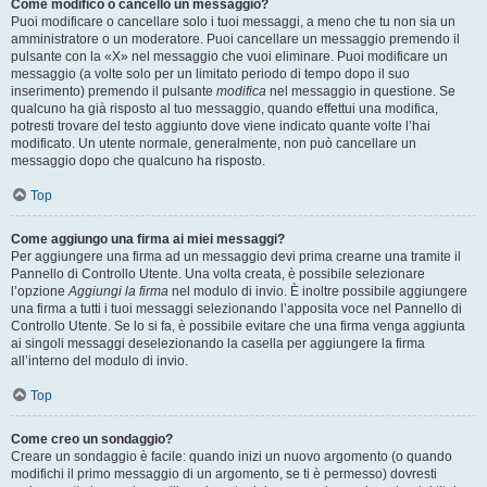
Come modifico o cancello un messaggio?
Puoi modificare o cancellare solo i tuoi messaggi, a meno che tu non sia un
amministratore o un moderatore. Puoi cancellare un messaggio premendo il
pulsante con la «X» nel messaggio che vuoi eliminare. Puoi modificare un
messaggio (a volte solo per un limitato periodo di tempo dopo il suo
inserimento) premendo il pulsante
modifica
nel messaggio in questione. Se
qualcuno ha già risposto al tuo messaggio, quando effettui una modifica,
potresti trovare del testo aggiunto dove viene indicato quante volte l’hai
modificato. Un utente normale, generalmente, non può cancellare un
messaggio dopo che qualcuno ha risposto.
Top
Come aggiungo una firma ai miei messaggi?
Per aggiungere una firma ad un messaggio devi prima crearne una tramite il
Pannello di Controllo Utente. Una volta creata, è possibile selezionare
l’opzione
Aggiungi la firma
nel modulo di invio. È inoltre possibile aggiungere
una firma a tutti i tuoi messaggi selezionando l’apposita voce nel Pannello di
Controllo Utente. Se lo si fa, è possibile evitare che una firma venga aggiunta
ai singoli messaggi deselezionando la casella per aggiungere la firma
all’interno del modulo di invio.
Top
Come creo un sondaggio?
Creare un sondaggio è facile: quando inizi un nuovo argomento (o quando
modifichi il primo messaggio di un argomento, se ti è permesso) dovresti