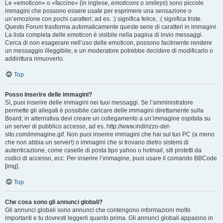
Le «emoticon» o «faccine» (in inglese,
emoticons
o
smileys
) sono piccole
immagini che possono essere usate per esprimere una sensazione o
un’emozione con pochi caratteri; ad es. :) significa felice, :( significa triste.
Questo Forum trasforma automaticamente queste serie di caratteri in immagini.
La lista completa delle emoticon è visibile nella pagina di invio messaggi.
Cerca di non esagerare nell’uso delle emoticon, possono facilmente rendere
un messaggio illeggibile, e un moderatore potrebbe decidere di modificarlo o
addirittura rimuoverlo.
Top
Posso inserire delle immagini?
Sì, puoi inserire delle immagini nei tuoi messaggi. Se l’amministratore
permette gli allegati è possibile caricare delle immagini direttamente sulla
Board; in alternativa devi creare un collegamento a un’immagine ospitata su
un server di pubblico accesso, ad es. http://www.indirizzo-del-
sito.com/immagine.gif. Non puoi inserire immagini che hai sul tuo PC (a meno
che non abbia un server!) o immagini che si trovano dietro sistemi di
autenticazione, come caselle di posta tipo yahoo o hotmail, siti protetti da
codici di accesso, ecc. Per inserire l’immagine, puoi usare il comando BBCode
[img].
Top
Che cosa sono gli annunci globali?
Gli annunci globali sono annunci che contengono informazioni molto
importanti e tu dovresti leggerli quanto prima. Gli annunci globali appaiono in