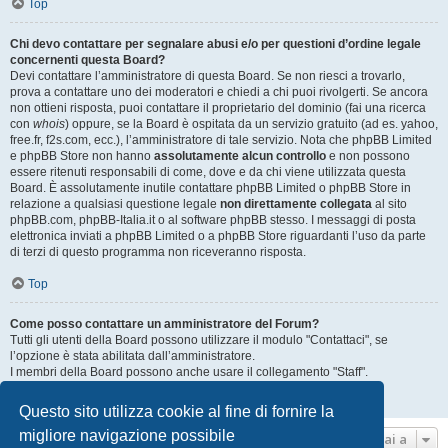
Top
Chi devo contattare per segnalare abusi e/o per questioni d’ordine legale
concernenti questa Board?
Devi contattare l’amministratore di questa Board. Se non riesci a trovarlo,
prova a contattare uno dei moderatori e chiedi a chi puoi rivolgerti. Se ancora
non ottieni risposta, puoi contattare il proprietario del dominio (fai una ricerca
con
whois
) oppure, se la Board è ospitata da un servizio gratuito (ad es. yahoo,
free.fr, f2s.com, ecc.), l’amministratore di tale servizio. Nota che phpBB Limited
e phpBB Store non hanno
assolutamente alcun controllo
e non possono
essere ritenuti responsabili di come, dove e da chi viene utilizzata questa
Board. È assolutamente inutile contattare phpBB Limited o phpBB Store in
relazione a qualsiasi questione legale
non direttamente collegata
al sito
phpBB.com, phpBB-Italia.it o al software phpBB stesso. I messaggi di posta
elettronica inviati a phpBB Limited o a phpBB Store riguardanti l’uso da parte
di terzi di questo programma non riceveranno risposta.
Top
Come posso contattare un amministratore del Forum?
Tutti gli utenti della Board possono utilizzare il modulo "Contattaci", se
l’opzione è stata abilitata dall’amministratore.
I membri della Board possono anche usare il collegamento "Staff".
Top
Questo sito utilizza cookie al fine di fornire la
migliore navigazione possibile
Vai a