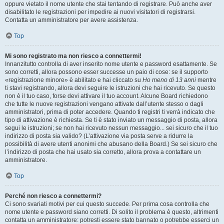
oppure vietato il nome utente che stai tentando di registrare. Può anche aver
disabilitato le registrazioni per impedire ai nuovi visitatori di registrarsi.
Contatta un amministratore per avere assistenza.
Top
Mi sono registrato ma non riesco a connettermi!
Innanzitutto controlla di aver inserito nome utente e password esattamente. Se
sono corretti, allora possono esser successe un paio di cose: se il supporto
«registrazione minore» è abilitato e hai cliccato su
Ho meno di 13 anni
mentre
ti stavi registrando, allora devi seguire le istruzioni che hai ricevuto. Se questo
non è il tuo caso, forse devi attivare il tuo account. Alcune Board richiedono
che tutte le nuove registrazioni vengano attivate dall’utente stesso o dagli
amministratori, prima di poter accedere. Quando ti registri ti verrà indicato che
tipo di attivazione è richiesta. Se ti è stato inviato un messaggio di posta, allora
segui le istruzioni; se non hai ricevuto nessun messaggio... sei sicuro che il tuo
indirizzo di posta sia valido? (L’attivazione via posta serve a ridurre la
possibilità di avere utenti anonimi che abusano della Board.) Se sei sicuro che
l’indirizzo di posta che hai usato sia corretto, allora prova a contattare un
amministratore.
Top
Perché non riesco a connettermi?
Ci sono svariati motivi per cui questo succede. Per prima cosa controlla che
nome utente e password siano corretti. Di solito il problema è questo, altrimenti
contatta un amministratore: potresti essere stato bannato o potrebbe esserci un