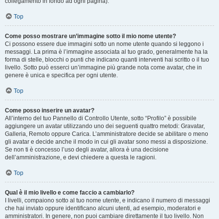
collegamento in fondo ad ogni pagina).
Top
Come posso mostrare un’immagine sotto il mio nome utente?
Ci possono essere due immagini sotto un nome utente quando si leggono i
messaggi. La prima è l’immagine associata al tuo grado, generalmente ha la
forma di stelle, blocchi o punti che indicano quanti interventi hai scritto o il tuo
livello. Sotto può esserci un’immagine più grande nota come avatar, che in
genere è unica e specifica per ogni utente.
Top
Come posso inserire un avatar?
All’interno del tuo Pannello di Controllo Utente, sotto “Profilo” è possibile
aggiungere un avatar utilizzando uno dei seguenti quattro metodi: Gravatar,
Galleria, Remoto oppure Carica. L’amministratore decide se abilitare o meno
gli avatar e decide anche il modo in cui gli avatar sono messi a disposizione.
Se non ti è concesso l’uso degli avatar, allora è una decisione
dell’amministrazione, e devi chiedere a questa le ragioni.
Top
Qual è il mio livello e come faccio a cambiarlo?
I livelli, compaiono sotto al tuo nome utente, e indicano il numero di messaggi
che hai inviato oppure identificano alcuni utenti, ad esempio, moderatori e
amministratori. In genere, non puoi cambiare direttamente il tuo livello. Non