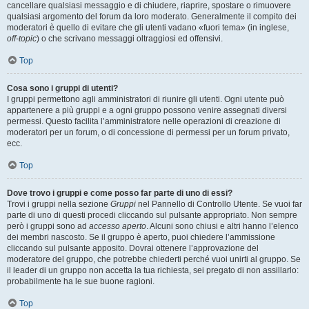
cancellare qualsiasi messaggio e di chiudere, riaprire, spostare o rimuovere
qualsiasi argomento del forum da loro moderato. Generalmente il compito dei
moderatori è quello di evitare che gli utenti vadano «fuori tema» (in inglese,
off-topic
) o che scrivano messaggi oltraggiosi ed offensivi.
Top
Cosa sono i gruppi di utenti?
I gruppi permettono agli amministratori di riunire gli utenti. Ogni utente può
appartenere a più gruppi e a ogni gruppo possono venire assegnati diversi
permessi. Questo facilita l’amministratore nelle operazioni di creazione di
moderatori per un forum, o di concessione di permessi per un forum privato,
ecc.
Top
Dove trovo i gruppi e come posso far parte di uno di essi?
Trovi i gruppi nella sezione
Gruppi
nel Pannello di Controllo Utente. Se vuoi far
parte di uno di questi procedi cliccando sul pulsante appropriato. Non sempre
però i gruppi sono ad
accesso aperto
. Alcuni sono chiusi e altri hanno l’elenco
dei membri nascosto. Se il gruppo è aperto, puoi chiedere l’ammissione
cliccando sul pulsante apposito. Dovrai ottenere l’approvazione del
moderatore del gruppo, che potrebbe chiederti perché vuoi unirti al gruppo. Se
il leader di un gruppo non accetta la tua richiesta, sei pregato di non assillarlo:
probabilmente ha le sue buone ragioni.
Top