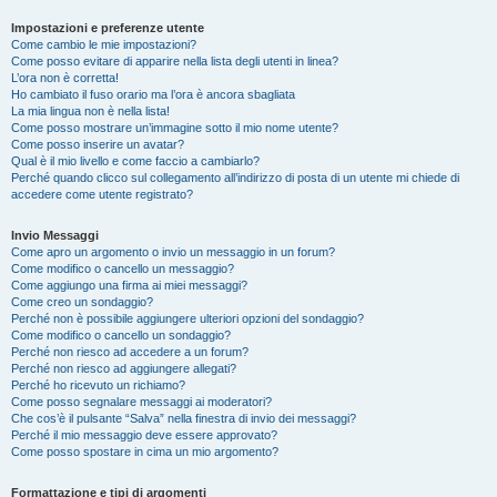
Impostazioni e preferenze utente
Come cambio le mie impostazioni?
Come posso evitare di apparire nella lista degli utenti in linea?
L’ora non è corretta!
Ho cambiato il fuso orario ma l’ora è ancora sbagliata
La mia lingua non è nella lista!
Come posso mostrare un’immagine sotto il mio nome utente?
Come posso inserire un avatar?
Qual è il mio livello e come faccio a cambiarlo?
Perché quando clicco sul collegamento all’indirizzo di posta di un utente mi chiede di
accedere come utente registrato?
Invio Messaggi
Come apro un argomento o invio un messaggio in un forum?
Come modifico o cancello un messaggio?
Come aggiungo una firma ai miei messaggi?
Come creo un sondaggio?
Perché non è possibile aggiungere ulteriori opzioni del sondaggio?
Come modifico o cancello un sondaggio?
Perché non riesco ad accedere a un forum?
Perché non riesco ad aggiungere allegati?
Perché ho ricevuto un richiamo?
Come posso segnalare messaggi ai moderatori?
Che cos’è il pulsante “Salva” nella finestra di invio dei messaggi?
Perché il mio messaggio deve essere approvato?
Come posso spostare in cima un mio argomento?
Formattazione e tipi di argomenti