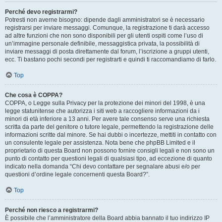
Perché devo registrarmi?
Potresti non averne bisogno: dipende dagli amministratori se è necessario
registrarsi per inviare messaggi. Comunque, la registrazione ti darà accesso
ad altre funzioni che non sono disponibili per gli utenti ospiti come l’uso di
un’immagine personale definibile, messaggistica privata, la possibilità di
inviare messaggi di posta direttamente dal forum, l’iscrizione a gruppi utenti,
ecc. Ti bastano pochi secondi per registrarti e quindi ti raccomandiamo di farlo.
Top
Che cosa è COPPA?
COPPA, o Legge sulla Privacy per la protezione dei minori del 1998, è una
legge statunitense che autorizza i siti web a raccogliere informazioni da i
minori di età inferiore a 13 anni. Per avere tale consenso serve una richiesta
scritta da parte del genitore o tutore legale, permettendo la registrazione delle
informazioni scritte dal minore. Se hai dubbi o incertezze, mettiti in contatto con
un consulente legale per assistenza. Nota bene che phpBB Limited e il
proprietario di questa Board non possono fornire consigli legali e non sono un
punto di contatto per questioni legali di qualsiasi tipo, ad eccezione di quanto
indicato nella domanda “Chi devo contattare per segnalare abusi e/o per
questioni d’ordine legale concernenti questa Board?”.
Top
Perché non riesco a registrarmi?
È possibile che l’amministratore della Board abbia bannato il tuo indirizzo IP