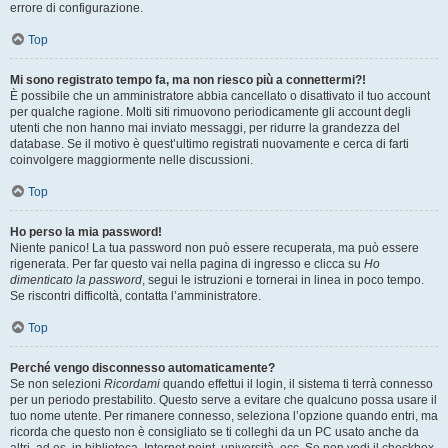
errore di configurazione.
Top
Mi sono registrato tempo fa, ma non riesco più a connettermi?!
È possibile che un amministratore abbia cancellato o disattivato il tuo account
per qualche ragione. Molti siti rimuovono periodicamente gli account degli
utenti che non hanno mai inviato messaggi, per ridurre la grandezza del
database. Se il motivo è quest’ultimo registrati nuovamente e cerca di farti
coinvolgere maggiormente nelle discussioni.
Top
Ho perso la mia password!
Niente panico! La tua password non può essere recuperata, ma può essere
rigenerata. Per far questo vai nella pagina di ingresso e clicca su
Ho
dimenticato la password
, segui le istruzioni e tornerai in linea in poco tempo.
Se riscontri difficoltà, contatta l’amministratore.
Top
Perché vengo disconnesso automaticamente?
Se non selezioni
Ricordami
quando effettui il login, il sistema ti terrà connesso
per un periodo prestabilito. Questo serve a evitare che qualcuno possa usare il
tuo nome utente. Per rimanere connesso, seleziona l’opzione quando entri, ma
ricorda che questo non è consigliato se ti colleghi da un PC usato anche da