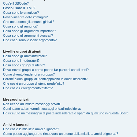
Cos’è il BBCode?
Posso usare l’HTML?
Cosa sono le emoticon?
Posso inserire delle immagini?
Che cosa sono gli annunci globali?
Cosa sono gli annunci?
Cosa sono gli argomenti importanti?
Cosa sono gli argomenti bloccati?
Che cosa sono le icone argomento?
Livelli e gruppi di utenti
Cosa sono gli amministratori?
Cosa sono i moderatori?
Cosa sono i gruppi di utenti?
Dove trovo i gruppi e come posso far parte di uno di essi?
Come divento leader di un gruppo?
Perché alcuni gruppi di utenti appaiono in colori differenti?
Che cos’è un gruppo di utenti predefinito?
Che cos’è il collegamento “Staff”?
Messaggi privati
Non riesco ad inviare messaggi privati!
Continuano ad arrivarmi messaggi privati indesiderati!
Ho ricevuto un messaggio di posta indesiderata o spam da qualcuno in questa Board!
Amici e ignorati
Che cos’è la mia lista amici e ignorati?
Come posso aggiungere o rimuovere un utente dalla mia lista amici o ignorati?