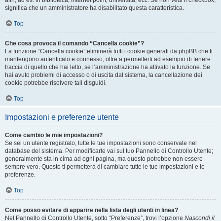
altri, ad es. in biblioteca, Internet point, università, ecc. Se non vedi il checkbox,
significa che un amministratore ha disabilitato questa caratteristica.
Top
Che cosa provoca il comando “Cancella cookie”?
La funzione “Cancella cookie” eliminerà tutti i cookie generati da phpBB che ti
mantengono autenticato e connesso, oltre a permetterti ad esempio di tenere
traccia di quello che hai letto, se l’amministrazione ha attivato la funzione. Se
hai avuto problemi di accesso o di uscita dal sistema, la cancellazione dei
cookie potrebbe risolvere tali disguidi.
Top
Impostazioni e preferenze utente
Come cambio le mie impostazioni?
Se sei un utente registrato, tutte le tue impostazioni sono conservate nel
database del sistema. Per modificarle vai sul tuo Pannello di Controllo Utente;
generalmente sta in cima ad ogni pagina, ma questo potrebbe non essere
sempre vero. Questo ti permetterà di cambiare tutte le tue impostazioni e le
preferenze.
Top
Come posso evitare di apparire nella lista degli utenti in linea?
Nel Pannello di Controllo Utente, sotto “Preferenze”, trovi l’opzione
Nascondi il