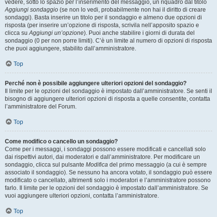
vedere, sotto lo spazio per l’inserimento del messaggio, un riquadro dal titolo
Aggiungi sondaggio
(se non lo vedi, probabilmente non hai il diritto di creare
sondaggi). Basta inserire un titolo per il sondaggio e almeno due opzioni di
risposta (per inserire un’opzione di risposta, scrivila nell’apposito spazio e
clicca su
Aggiungi un’opzione
). Puoi anche stabilire i giorni di durata del
sondaggio (0 per non porre limiti). C’è un limite al numero di opzioni di risposta
che puoi aggiungere, stabilito dall’amministratore.
Top
Perché non è possibile aggiungere ulteriori opzioni del sondaggio?
Il limite per le opzioni del sondaggio è impostato dall’amministratore. Se senti il
bisogno di aggiungere ulteriori opzioni di risposta a quelle consentite, contatta
l’amministratore del Forum.
Top
Come modifico o cancello un sondaggio?
Come per i messaggi, i sondaggi possono essere modificati e cancellati solo
dai rispettivi autori, dai moderatori e dall’amministratore. Per modificare un
sondaggio, clicca sul pulsante
Modifica
del primo messaggio (a cui è sempre
associato il sondaggio). Se nessuno ha ancora votato, il sondaggio può essere
modificato o cancellato, altrimenti solo i moderatori e l’amministratore possono
farlo. Il limite per le opzioni del sondaggio è impostato dall’amministratore. Se
vuoi aggiungere ulteriori opzioni, contatta l’amministratore.
Top