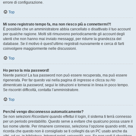
errore di configurazione.
Top
Mi sono registrato tempo fa, ma non riesco più a connettermi?!
È possibile che un amministratore abbia cancellato o disattivato il tuo account
per qualche ragione. Molti siti rimuovono periodicamente gli account degli
utenti che non hanno mai inviato messaggi, per ridurre la grandezza del
database. Se il motivo è quest’ultimo registrati nuovamente e cerca di farti
coinvolgere maggiormente nelle discussioni.
Top
Ho perso la mia password!
Niente panico! La tua password non può essere recuperata, ma può essere
rigenerata. Per far questo vai nella pagina di ingresso e clicca su
Ho
dimenticato la password
, segui le istruzioni e tornerai in linea in poco tempo.
Se riscontri difficoltà, contatta l’amministratore.
Top
Perché vengo disconnesso automaticamente?
Se non selezioni
Ricordami
quando effettui il login, il sistema ti terrà connesso
per un periodo prestabilito. Questo serve a evitare che qualcuno possa usare il
tuo nome utente. Per rimanere connesso, seleziona l’opzione quando entri, ma
ricorda che questo non è consigliato se ti colleghi da un PC usato anche da