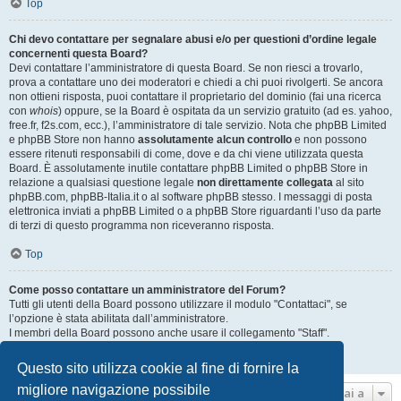
Top
Chi devo contattare per segnalare abusi e/o per questioni d’ordine legale
concernenti questa Board?
Devi contattare l’amministratore di questa Board. Se non riesci a trovarlo,
prova a contattare uno dei moderatori e chiedi a chi puoi rivolgerti. Se ancora
non ottieni risposta, puoi contattare il proprietario del dominio (fai una ricerca
con
whois
) oppure, se la Board è ospitata da un servizio gratuito (ad es. yahoo,
free.fr, f2s.com, ecc.), l’amministratore di tale servizio. Nota che phpBB Limited
e phpBB Store non hanno
assolutamente alcun controllo
e non possono
essere ritenuti responsabili di come, dove e da chi viene utilizzata questa
Board. È assolutamente inutile contattare phpBB Limited o phpBB Store in
relazione a qualsiasi questione legale
non direttamente collegata
al sito
phpBB.com, phpBB-Italia.it o al software phpBB stesso. I messaggi di posta
elettronica inviati a phpBB Limited o a phpBB Store riguardanti l’uso da parte
di terzi di questo programma non riceveranno risposta.
Top
Come posso contattare un amministratore del Forum?
Tutti gli utenti della Board possono utilizzare il modulo "Contattaci", se
l’opzione è stata abilitata dall’amministratore.
I membri della Board possono anche usare il collegamento "Staff".
Top
Questo sito utilizza cookie al fine di fornire la
migliore navigazione possibile
Vai a