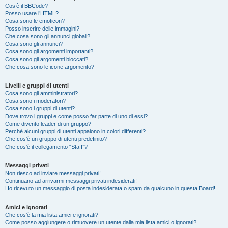
Cos’è il BBCode?
Posso usare l’HTML?
Cosa sono le emoticon?
Posso inserire delle immagini?
Che cosa sono gli annunci globali?
Cosa sono gli annunci?
Cosa sono gli argomenti importanti?
Cosa sono gli argomenti bloccati?
Che cosa sono le icone argomento?
Livelli e gruppi di utenti
Cosa sono gli amministratori?
Cosa sono i moderatori?
Cosa sono i gruppi di utenti?
Dove trovo i gruppi e come posso far parte di uno di essi?
Come divento leader di un gruppo?
Perché alcuni gruppi di utenti appaiono in colori differenti?
Che cos’è un gruppo di utenti predefinito?
Che cos’è il collegamento “Staff”?
Messaggi privati
Non riesco ad inviare messaggi privati!
Continuano ad arrivarmi messaggi privati indesiderati!
Ho ricevuto un messaggio di posta indesiderata o spam da qualcuno in questa Board!
Amici e ignorati
Che cos’è la mia lista amici e ignorati?
Come posso aggiungere o rimuovere un utente dalla mia lista amici o ignorati?