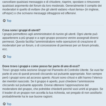
cancellare qualsiasi messaggio e di chiudere, riaprire, spostare o rimuovere
qualsiasi argomento del forum da loro moderato. Generalmente il compito dei
moderatori è quello di evitare che gli utenti vadano «fuori tema» (in inglese,
off-topic
) o che scrivano messaggi oltraggiosi ed offensivi.
Top
Cosa sono i gruppi di utenti?
I gruppi permettono agli amministratori di riunire gli utenti. Ogni utente può
appartenere a più gruppi e a ogni gruppo possono venire assegnati diversi
permessi. Questo facilita l’amministratore nelle operazioni di creazione di
moderatori per un forum, o di concessione di permessi per un forum privato,
ecc.
Top
Dove trovo i gruppi e come posso far parte di uno di essi?
Trovi i gruppi nella sezione
Gruppi
nel Pannello di Controllo Utente. Se vuoi far
parte di uno di questi procedi cliccando sul pulsante appropriato. Non sempre
però i gruppi sono ad
accesso aperto
. Alcuni sono chiusi e altri hanno l’elenco
dei membri nascosto. Se il gruppo è aperto, puoi chiedere l’ammissione
cliccando sul pulsante apposito. Dovrai ottenere l’approvazione del
moderatore del gruppo, che potrebbe chiederti perché vuoi unirti al gruppo. Se
il leader di un gruppo non accetta la tua richiesta, sei pregato di non assillarlo:
probabilmente ha le sue buone ragioni.
Top