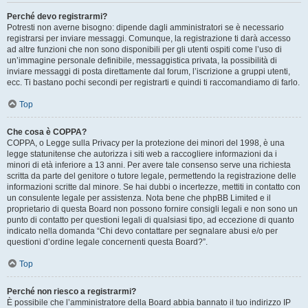
Perché devo registrarmi?
Potresti non averne bisogno: dipende dagli amministratori se è necessario
registrarsi per inviare messaggi. Comunque, la registrazione ti darà accesso
ad altre funzioni che non sono disponibili per gli utenti ospiti come l’uso di
un’immagine personale definibile, messaggistica privata, la possibilità di
inviare messaggi di posta direttamente dal forum, l’iscrizione a gruppi utenti,
ecc. Ti bastano pochi secondi per registrarti e quindi ti raccomandiamo di farlo.
Top
Che cosa è COPPA?
COPPA, o Legge sulla Privacy per la protezione dei minori del 1998, è una
legge statunitense che autorizza i siti web a raccogliere informazioni da i
minori di età inferiore a 13 anni. Per avere tale consenso serve una richiesta
scritta da parte del genitore o tutore legale, permettendo la registrazione delle
informazioni scritte dal minore. Se hai dubbi o incertezze, mettiti in contatto con
un consulente legale per assistenza. Nota bene che phpBB Limited e il
proprietario di questa Board non possono fornire consigli legali e non sono un
punto di contatto per questioni legali di qualsiasi tipo, ad eccezione di quanto
indicato nella domanda “Chi devo contattare per segnalare abusi e/o per
questioni d’ordine legale concernenti questa Board?”.
Top
Perché non riesco a registrarmi?
È possibile che l’amministratore della Board abbia bannato il tuo indirizzo IP