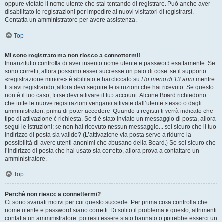
oppure vietato il nome utente che stai tentando di registrare. Può anche aver
disabilitato le registrazioni per impedire ai nuovi visitatori di registrarsi.
Contatta un amministratore per avere assistenza.
Top
Mi sono registrato ma non riesco a connettermi!
Innanzitutto controlla di aver inserito nome utente e password esattamente. Se
sono corretti, allora possono esser successe un paio di cose: se il supporto
«registrazione minore» è abilitato e hai cliccato su
Ho meno di 13 anni
mentre
ti stavi registrando, allora devi seguire le istruzioni che hai ricevuto. Se questo
non è il tuo caso, forse devi attivare il tuo account. Alcune Board richiedono
che tutte le nuove registrazioni vengano attivate dall’utente stesso o dagli
amministratori, prima di poter accedere. Quando ti registri ti verrà indicato che
tipo di attivazione è richiesta. Se ti è stato inviato un messaggio di posta, allora
segui le istruzioni; se non hai ricevuto nessun messaggio... sei sicuro che il tuo
indirizzo di posta sia valido? (L’attivazione via posta serve a ridurre la
possibilità di avere utenti anonimi che abusano della Board.) Se sei sicuro che
l’indirizzo di posta che hai usato sia corretto, allora prova a contattare un
amministratore.
Top
Perché non riesco a connettermi?
Ci sono svariati motivi per cui questo succede. Per prima cosa controlla che
nome utente e password siano corretti. Di solito il problema è questo, altrimenti
contatta un amministratore: potresti essere stato bannato o potrebbe esserci un