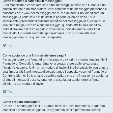
Come modifico o cancello un messaggio?
Puoi modificare o cancellare solo i tuoi messaggi, a meno che tu non sia un
amministratore o un moderatore. Puoi cancellare un messaggio premendo il
pulsante con la «X» nel messaggio che vuoi eliminare. Puoi modificare un
messaggio (a volte solo per un limitato periodo di tempo dopo il suo
inserimento) premendo il pulsante
modifica
nel messaggio in questione. Se
qualcuno ha già risposto al tuo messaggio, quando effettui una modifica,
potresti trovare del testo aggiunto dove viene indicato quante volte l’hai
modificato. Un utente normale, generalmente, non può cancellare un
messaggio dopo che qualcuno ha risposto.
Top
Come aggiungo una firma ai miei messaggi?
Per aggiungere una firma ad un messaggio devi prima crearne una tramite il
Pannello di Controllo Utente. Una volta creata, è possibile selezionare
l’opzione
Aggiungi la firma
nel modulo di invio. È inoltre possibile aggiungere
una firma a tutti i tuoi messaggi selezionando l’apposita voce nel Pannello di
Controllo Utente. Se lo si fa, è possibile evitare che una firma venga aggiunta
ai singoli messaggi deselezionando la casella per aggiungere la firma
all’interno del modulo di invio.
Top
Come creo un sondaggio?
Creare un sondaggio è facile: quando inizi un nuovo argomento (o quando
modifichi il primo messaggio di un argomento, se ti è permesso) dovresti