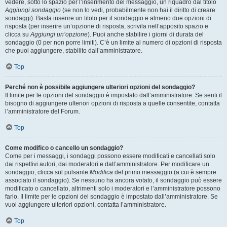
vedere, sotto lo spazio per l’inserimento del messaggio, un riquadro dal titolo
Aggiungi sondaggio
(se non lo vedi, probabilmente non hai il diritto di creare
sondaggi). Basta inserire un titolo per il sondaggio e almeno due opzioni di
risposta (per inserire un’opzione di risposta, scrivila nell’apposito spazio e
clicca su
Aggiungi un’opzione
). Puoi anche stabilire i giorni di durata del
sondaggio (0 per non porre limiti). C’è un limite al numero di opzioni di risposta
che puoi aggiungere, stabilito dall’amministratore.
Top
Perché non è possibile aggiungere ulteriori opzioni del sondaggio?
Il limite per le opzioni del sondaggio è impostato dall’amministratore. Se senti il
bisogno di aggiungere ulteriori opzioni di risposta a quelle consentite, contatta
l’amministratore del Forum.
Top
Come modifico o cancello un sondaggio?
Come per i messaggi, i sondaggi possono essere modificati e cancellati solo
dai rispettivi autori, dai moderatori e dall’amministratore. Per modificare un
sondaggio, clicca sul pulsante
Modifica
del primo messaggio (a cui è sempre
associato il sondaggio). Se nessuno ha ancora votato, il sondaggio può essere
modificato o cancellato, altrimenti solo i moderatori e l’amministratore possono
farlo. Il limite per le opzioni del sondaggio è impostato dall’amministratore. Se
vuoi aggiungere ulteriori opzioni, contatta l’amministratore.
Top