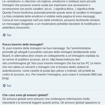
Le «emoticon» o «faccine» (in inglese,
emoticons
o
smileys
) sono piccole
immagini che possono essere usate per esprimere una sensazione o
un’emozione con pochi caratteri; ad es. :) significa felice, :( significa triste.
Questo Forum trasforma automaticamente queste serie di caratteri in immagini.
La lista completa delle emoticon è visibile nella pagina di invio messaggi.
Cerca di non esagerare nell’uso delle emoticon, possono facilmente rendere
un messaggio illeggibile, e un moderatore potrebbe decidere di modificarlo o
addirittura rimuoverlo.
Top
Posso inserire delle immagini?
Sì, puoi inserire delle immagini nei tuoi messaggi. Se l’amministratore
permette gli allegati è possibile caricare delle immagini direttamente sulla
Board; in alternativa devi creare un collegamento a un’immagine ospitata su
un server di pubblico accesso, ad es. http://www.indirizzo-del-
sito.com/immagine.gif. Non puoi inserire immagini che hai sul tuo PC (a meno
che non abbia un server!) o immagini che si trovano dietro sistemi di
autenticazione, come caselle di posta tipo yahoo o hotmail, siti protetti da
codici di accesso, ecc. Per inserire l’immagine, puoi usare il comando BBCode
[img].
Top
Che cosa sono gli annunci globali?
Gli annunci globali sono annunci che contengono informazioni molto
importanti e tu dovresti leggerli quanto prima. Gli annunci globali appaiono in