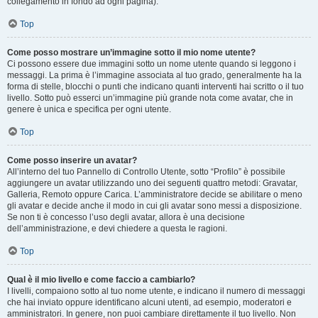
collegamento in fondo ad ogni pagina).
Top
Come posso mostrare un’immagine sotto il mio nome utente?
Ci possono essere due immagini sotto un nome utente quando si leggono i
messaggi. La prima è l’immagine associata al tuo grado, generalmente ha la
forma di stelle, blocchi o punti che indicano quanti interventi hai scritto o il tuo
livello. Sotto può esserci un’immagine più grande nota come avatar, che in
genere è unica e specifica per ogni utente.
Top
Come posso inserire un avatar?
All’interno del tuo Pannello di Controllo Utente, sotto “Profilo” è possibile
aggiungere un avatar utilizzando uno dei seguenti quattro metodi: Gravatar,
Galleria, Remoto oppure Carica. L’amministratore decide se abilitare o meno
gli avatar e decide anche il modo in cui gli avatar sono messi a disposizione.
Se non ti è concesso l’uso degli avatar, allora è una decisione
dell’amministrazione, e devi chiedere a questa le ragioni.
Top
Qual è il mio livello e come faccio a cambiarlo?
I livelli, compaiono sotto al tuo nome utente, e indicano il numero di messaggi
che hai inviato oppure identificano alcuni utenti, ad esempio, moderatori e
amministratori. In genere, non puoi cambiare direttamente il tuo livello. Non