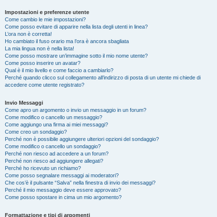
Impostazioni e preferenze utente
Come cambio le mie impostazioni?
Come posso evitare di apparire nella lista degli utenti in linea?
L’ora non è corretta!
Ho cambiato il fuso orario ma l’ora è ancora sbagliata
La mia lingua non è nella lista!
Come posso mostrare un’immagine sotto il mio nome utente?
Come posso inserire un avatar?
Qual è il mio livello e come faccio a cambiarlo?
Perché quando clicco sul collegamento all’indirizzo di posta di un utente mi chiede di
accedere come utente registrato?
Invio Messaggi
Come apro un argomento o invio un messaggio in un forum?
Come modifico o cancello un messaggio?
Come aggiungo una firma ai miei messaggi?
Come creo un sondaggio?
Perché non è possibile aggiungere ulteriori opzioni del sondaggio?
Come modifico o cancello un sondaggio?
Perché non riesco ad accedere a un forum?
Perché non riesco ad aggiungere allegati?
Perché ho ricevuto un richiamo?
Come posso segnalare messaggi ai moderatori?
Che cos’è il pulsante “Salva” nella finestra di invio dei messaggi?
Perché il mio messaggio deve essere approvato?
Come posso spostare in cima un mio argomento?
Formattazione e tipi di argomenti