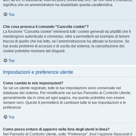
altri, ad es. in biblioteca, Internet point, università, ecc. Se non vedi il checkbox,
significa che un amministratore ha disabilitato questa caratteristica.
Top
Che cosa provoca il comando “Cancella cookie”?
La funzione “Cancella cookie” eliminerà tutti i cookie generati da phpBB che ti
mantengono autenticato e connesso, oltre a permetterti ad esempio di tenere
traccia di quello che hai letto, se l’amministrazione ha attivato la funzione. Se
hai avuto problemi di accesso o di uscita dal sistema, la cancellazione dei
cookie potrebbe risolvere tali disguidi.
Top
Impostazioni e preferenze utente
Come cambio le mie impostazioni?
Se sei un utente registrato, tutte le tue impostazioni sono conservate nel
database del sistema. Per modificarle vai sul tuo Pannello di Controllo Utente;
generalmente sta in cima ad ogni pagina, ma questo potrebbe non essere
sempre vero. Questo ti permetterà di cambiare tutte le tue impostazioni e le
preferenze.
Top
Come posso evitare di apparire nella lista degli utenti in linea?
Nel Pannello di Controllo Utente, sotto “Preferenze”, trovi l’opzione
Nascondi il