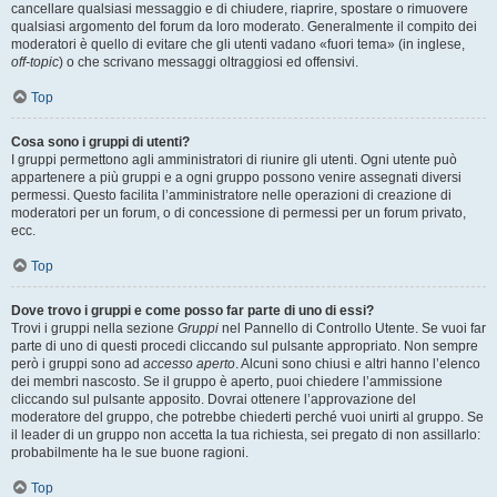
cancellare qualsiasi messaggio e di chiudere, riaprire, spostare o rimuovere
qualsiasi argomento del forum da loro moderato. Generalmente il compito dei
moderatori è quello di evitare che gli utenti vadano «fuori tema» (in inglese,
off-topic
) o che scrivano messaggi oltraggiosi ed offensivi.
Top
Cosa sono i gruppi di utenti?
I gruppi permettono agli amministratori di riunire gli utenti. Ogni utente può
appartenere a più gruppi e a ogni gruppo possono venire assegnati diversi
permessi. Questo facilita l’amministratore nelle operazioni di creazione di
moderatori per un forum, o di concessione di permessi per un forum privato,
ecc.
Top
Dove trovo i gruppi e come posso far parte di uno di essi?
Trovi i gruppi nella sezione
Gruppi
nel Pannello di Controllo Utente. Se vuoi far
parte di uno di questi procedi cliccando sul pulsante appropriato. Non sempre
però i gruppi sono ad
accesso aperto
. Alcuni sono chiusi e altri hanno l’elenco
dei membri nascosto. Se il gruppo è aperto, puoi chiedere l’ammissione
cliccando sul pulsante apposito. Dovrai ottenere l’approvazione del
moderatore del gruppo, che potrebbe chiederti perché vuoi unirti al gruppo. Se
il leader di un gruppo non accetta la tua richiesta, sei pregato di non assillarlo:
probabilmente ha le sue buone ragioni.
Top