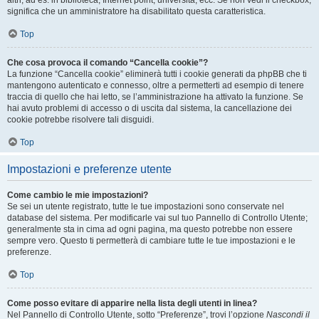
altri, ad es. in biblioteca, Internet point, università, ecc. Se non vedi il checkbox,
significa che un amministratore ha disabilitato questa caratteristica.
Top
Che cosa provoca il comando “Cancella cookie”?
La funzione “Cancella cookie” eliminerà tutti i cookie generati da phpBB che ti
mantengono autenticato e connesso, oltre a permetterti ad esempio di tenere
traccia di quello che hai letto, se l’amministrazione ha attivato la funzione. Se
hai avuto problemi di accesso o di uscita dal sistema, la cancellazione dei
cookie potrebbe risolvere tali disguidi.
Top
Impostazioni e preferenze utente
Come cambio le mie impostazioni?
Se sei un utente registrato, tutte le tue impostazioni sono conservate nel
database del sistema. Per modificarle vai sul tuo Pannello di Controllo Utente;
generalmente sta in cima ad ogni pagina, ma questo potrebbe non essere
sempre vero. Questo ti permetterà di cambiare tutte le tue impostazioni e le
preferenze.
Top
Come posso evitare di apparire nella lista degli utenti in linea?
Nel Pannello di Controllo Utente, sotto “Preferenze”, trovi l’opzione
Nascondi il