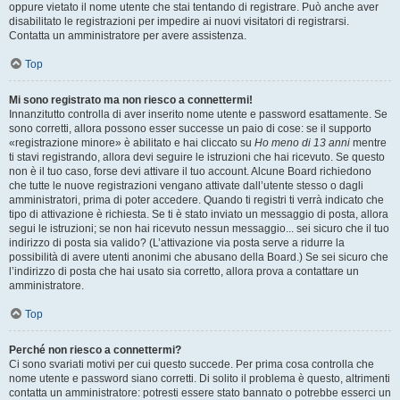
oppure vietato il nome utente che stai tentando di registrare. Può anche aver
disabilitato le registrazioni per impedire ai nuovi visitatori di registrarsi.
Contatta un amministratore per avere assistenza.
Top
Mi sono registrato ma non riesco a connettermi!
Innanzitutto controlla di aver inserito nome utente e password esattamente. Se
sono corretti, allora possono esser successe un paio di cose: se il supporto
«registrazione minore» è abilitato e hai cliccato su
Ho meno di 13 anni
mentre
ti stavi registrando, allora devi seguire le istruzioni che hai ricevuto. Se questo
non è il tuo caso, forse devi attivare il tuo account. Alcune Board richiedono
che tutte le nuove registrazioni vengano attivate dall’utente stesso o dagli
amministratori, prima di poter accedere. Quando ti registri ti verrà indicato che
tipo di attivazione è richiesta. Se ti è stato inviato un messaggio di posta, allora
segui le istruzioni; se non hai ricevuto nessun messaggio... sei sicuro che il tuo
indirizzo di posta sia valido? (L’attivazione via posta serve a ridurre la
possibilità di avere utenti anonimi che abusano della Board.) Se sei sicuro che
l’indirizzo di posta che hai usato sia corretto, allora prova a contattare un
amministratore.
Top
Perché non riesco a connettermi?
Ci sono svariati motivi per cui questo succede. Per prima cosa controlla che
nome utente e password siano corretti. Di solito il problema è questo, altrimenti
contatta un amministratore: potresti essere stato bannato o potrebbe esserci un