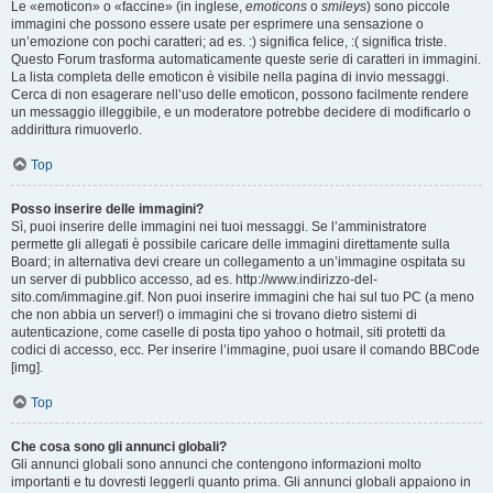
Le «emoticon» o «faccine» (in inglese,
emoticons
o
smileys
) sono piccole
immagini che possono essere usate per esprimere una sensazione o
un’emozione con pochi caratteri; ad es. :) significa felice, :( significa triste.
Questo Forum trasforma automaticamente queste serie di caratteri in immagini.
La lista completa delle emoticon è visibile nella pagina di invio messaggi.
Cerca di non esagerare nell’uso delle emoticon, possono facilmente rendere
un messaggio illeggibile, e un moderatore potrebbe decidere di modificarlo o
addirittura rimuoverlo.
Top
Posso inserire delle immagini?
Sì, puoi inserire delle immagini nei tuoi messaggi. Se l’amministratore
permette gli allegati è possibile caricare delle immagini direttamente sulla
Board; in alternativa devi creare un collegamento a un’immagine ospitata su
un server di pubblico accesso, ad es. http://www.indirizzo-del-
sito.com/immagine.gif. Non puoi inserire immagini che hai sul tuo PC (a meno
che non abbia un server!) o immagini che si trovano dietro sistemi di
autenticazione, come caselle di posta tipo yahoo o hotmail, siti protetti da
codici di accesso, ecc. Per inserire l’immagine, puoi usare il comando BBCode
[img].
Top
Che cosa sono gli annunci globali?
Gli annunci globali sono annunci che contengono informazioni molto
importanti e tu dovresti leggerli quanto prima. Gli annunci globali appaiono in