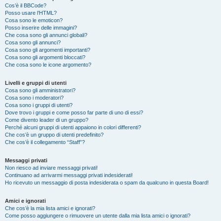
Cos’è il BBCode?
Posso usare l’HTML?
Cosa sono le emoticon?
Posso inserire delle immagini?
Che cosa sono gli annunci globali?
Cosa sono gli annunci?
Cosa sono gli argomenti importanti?
Cosa sono gli argomenti bloccati?
Che cosa sono le icone argomento?
Livelli e gruppi di utenti
Cosa sono gli amministratori?
Cosa sono i moderatori?
Cosa sono i gruppi di utenti?
Dove trovo i gruppi e come posso far parte di uno di essi?
Come divento leader di un gruppo?
Perché alcuni gruppi di utenti appaiono in colori differenti?
Che cos’è un gruppo di utenti predefinito?
Che cos’è il collegamento “Staff”?
Messaggi privati
Non riesco ad inviare messaggi privati!
Continuano ad arrivarmi messaggi privati indesiderati!
Ho ricevuto un messaggio di posta indesiderata o spam da qualcuno in questa Board!
Amici e ignorati
Che cos’è la mia lista amici e ignorati?
Come posso aggiungere o rimuovere un utente dalla mia lista amici o ignorati?