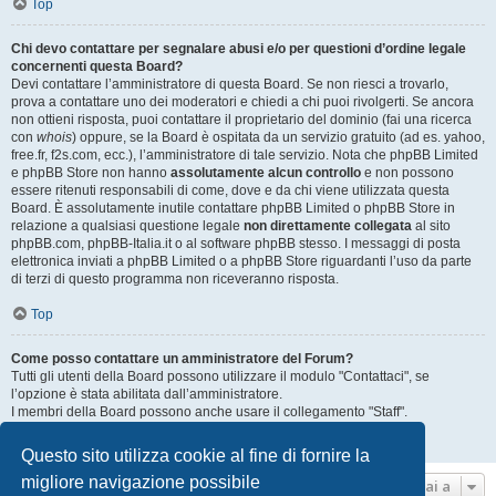
Top
Chi devo contattare per segnalare abusi e/o per questioni d’ordine legale
concernenti questa Board?
Devi contattare l’amministratore di questa Board. Se non riesci a trovarlo,
prova a contattare uno dei moderatori e chiedi a chi puoi rivolgerti. Se ancora
non ottieni risposta, puoi contattare il proprietario del dominio (fai una ricerca
con
whois
) oppure, se la Board è ospitata da un servizio gratuito (ad es. yahoo,
free.fr, f2s.com, ecc.), l’amministratore di tale servizio. Nota che phpBB Limited
e phpBB Store non hanno
assolutamente alcun controllo
e non possono
essere ritenuti responsabili di come, dove e da chi viene utilizzata questa
Board. È assolutamente inutile contattare phpBB Limited o phpBB Store in
relazione a qualsiasi questione legale
non direttamente collegata
al sito
phpBB.com, phpBB-Italia.it o al software phpBB stesso. I messaggi di posta
elettronica inviati a phpBB Limited o a phpBB Store riguardanti l’uso da parte
di terzi di questo programma non riceveranno risposta.
Top
Come posso contattare un amministratore del Forum?
Tutti gli utenti della Board possono utilizzare il modulo "Contattaci", se
l’opzione è stata abilitata dall’amministratore.
I membri della Board possono anche usare il collegamento "Staff".
Top
Questo sito utilizza cookie al fine di fornire la
migliore navigazione possibile
Vai a