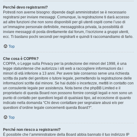
Perché devo registrarmi?
Potresti non averne bisogno: dipende dagli amministratori se è necessario
registrarsi per inviare messaggi. Comunque, la registrazione ti darà accesso
ad altre funzioni che non sono disponibili per gli utenti ospiti come l’uso di
un’immagine personale definibile, messaggistica privata, la possibilità di
inviare messaggi di posta direttamente dal forum, l’iscrizione a gruppi utenti,
ecc. Ti bastano pochi secondi per registrarti e quindi ti raccomandiamo di farlo.
Top
Che cosa è COPPA?
COPPA, o Legge sulla Privacy per la protezione dei minori del 1998, è una
legge statunitense che autorizza i siti web a raccogliere informazioni da i
minori di età inferiore a 13 anni. Per avere tale consenso serve una richiesta
scritta da parte del genitore o tutore legale, permettendo la registrazione delle
informazioni scritte dal minore. Se hai dubbi o incertezze, mettiti in contatto con
un consulente legale per assistenza. Nota bene che phpBB Limited e il
proprietario di questa Board non possono fornire consigli legali e non sono un
punto di contatto per questioni legali di qualsiasi tipo, ad eccezione di quanto
indicato nella domanda “Chi devo contattare per segnalare abusi e/o per
questioni d’ordine legale concernenti questa Board?”.
Top
Perché non riesco a registrarmi?
È possibile che l’amministratore della Board abbia bannato il tuo indirizzo IP