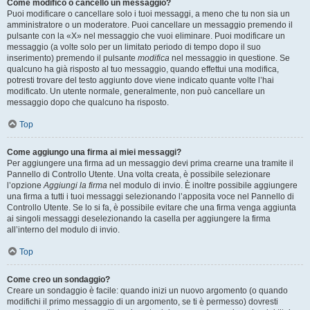
Come modifico o cancello un messaggio?
Puoi modificare o cancellare solo i tuoi messaggi, a meno che tu non sia un
amministratore o un moderatore. Puoi cancellare un messaggio premendo il
pulsante con la «X» nel messaggio che vuoi eliminare. Puoi modificare un
messaggio (a volte solo per un limitato periodo di tempo dopo il suo
inserimento) premendo il pulsante
modifica
nel messaggio in questione. Se
qualcuno ha già risposto al tuo messaggio, quando effettui una modifica,
potresti trovare del testo aggiunto dove viene indicato quante volte l’hai
modificato. Un utente normale, generalmente, non può cancellare un
messaggio dopo che qualcuno ha risposto.
Top
Come aggiungo una firma ai miei messaggi?
Per aggiungere una firma ad un messaggio devi prima crearne una tramite il
Pannello di Controllo Utente. Una volta creata, è possibile selezionare
l’opzione
Aggiungi la firma
nel modulo di invio. È inoltre possibile aggiungere
una firma a tutti i tuoi messaggi selezionando l’apposita voce nel Pannello di
Controllo Utente. Se lo si fa, è possibile evitare che una firma venga aggiunta
ai singoli messaggi deselezionando la casella per aggiungere la firma
all’interno del modulo di invio.
Top
Come creo un sondaggio?
Creare un sondaggio è facile: quando inizi un nuovo argomento (o quando
modifichi il primo messaggio di un argomento, se ti è permesso) dovresti