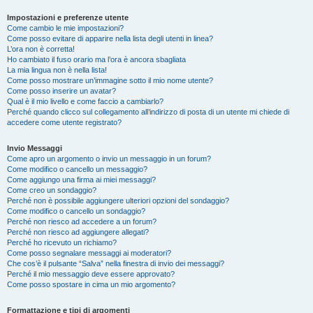
Impostazioni e preferenze utente
Come cambio le mie impostazioni?
Come posso evitare di apparire nella lista degli utenti in linea?
L’ora non è corretta!
Ho cambiato il fuso orario ma l’ora è ancora sbagliata
La mia lingua non è nella lista!
Come posso mostrare un’immagine sotto il mio nome utente?
Come posso inserire un avatar?
Qual è il mio livello e come faccio a cambiarlo?
Perché quando clicco sul collegamento all’indirizzo di posta di un utente mi chiede di
accedere come utente registrato?
Invio Messaggi
Come apro un argomento o invio un messaggio in un forum?
Come modifico o cancello un messaggio?
Come aggiungo una firma ai miei messaggi?
Come creo un sondaggio?
Perché non è possibile aggiungere ulteriori opzioni del sondaggio?
Come modifico o cancello un sondaggio?
Perché non riesco ad accedere a un forum?
Perché non riesco ad aggiungere allegati?
Perché ho ricevuto un richiamo?
Come posso segnalare messaggi ai moderatori?
Che cos’è il pulsante “Salva” nella finestra di invio dei messaggi?
Perché il mio messaggio deve essere approvato?
Come posso spostare in cima un mio argomento?
Formattazione e tipi di argomenti