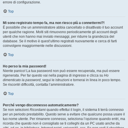
errore di configurazione.
Top
Mi sono registrato tempo fa, ma non riesco più a connettermi?!
È possibile che un amministratore abbia cancellato o disattivato il tuo account
per qualche ragione. Molti siti rimuovono periodicamente gli account degli
utenti che non hanno mai inviato messaggi, per ridurre la grandezza del
database. Se il motivo è quest’ultimo registrati nuovamente e cerca di farti
coinvolgere maggiormente nelle discussioni.
Top
Ho perso la mia password!
Niente panico! La tua password non può essere recuperata, ma può essere
rigenerata. Per far questo vai nella pagina di ingresso e clicca su
Ho
dimenticato la password
, segui le istruzioni e tornerai in linea in poco tempo.
Se riscontri difficoltà, contatta l’amministratore.
Top
Perché vengo disconnesso automaticamente?
Se non selezioni
Ricordami
quando effettui il login, il sistema ti terrà connesso
per un periodo prestabilito. Questo serve a evitare che qualcuno possa usare il
tuo nome utente. Per rimanere connesso, seleziona l’opzione quando entri, ma
ricorda che questo non è consigliato se ti colleghi da un PC usato anche da