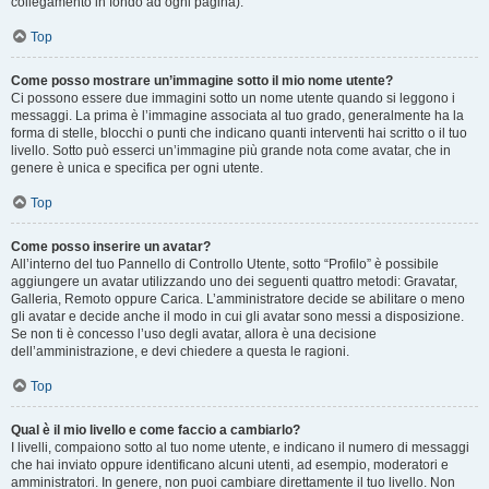
collegamento in fondo ad ogni pagina).
Top
Come posso mostrare un’immagine sotto il mio nome utente?
Ci possono essere due immagini sotto un nome utente quando si leggono i
messaggi. La prima è l’immagine associata al tuo grado, generalmente ha la
forma di stelle, blocchi o punti che indicano quanti interventi hai scritto o il tuo
livello. Sotto può esserci un’immagine più grande nota come avatar, che in
genere è unica e specifica per ogni utente.
Top
Come posso inserire un avatar?
All’interno del tuo Pannello di Controllo Utente, sotto “Profilo” è possibile
aggiungere un avatar utilizzando uno dei seguenti quattro metodi: Gravatar,
Galleria, Remoto oppure Carica. L’amministratore decide se abilitare o meno
gli avatar e decide anche il modo in cui gli avatar sono messi a disposizione.
Se non ti è concesso l’uso degli avatar, allora è una decisione
dell’amministrazione, e devi chiedere a questa le ragioni.
Top
Qual è il mio livello e come faccio a cambiarlo?
I livelli, compaiono sotto al tuo nome utente, e indicano il numero di messaggi
che hai inviato oppure identificano alcuni utenti, ad esempio, moderatori e
amministratori. In genere, non puoi cambiare direttamente il tuo livello. Non