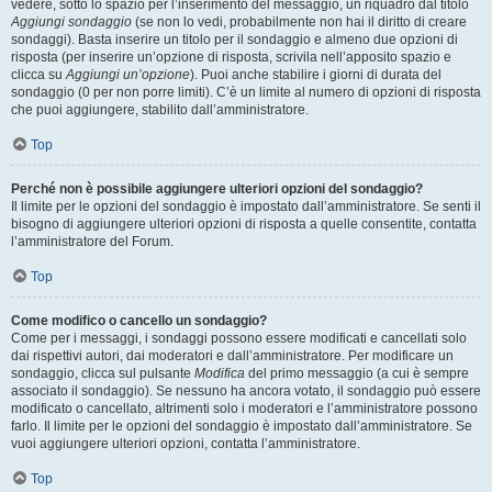
vedere, sotto lo spazio per l’inserimento del messaggio, un riquadro dal titolo
Aggiungi sondaggio
(se non lo vedi, probabilmente non hai il diritto di creare
sondaggi). Basta inserire un titolo per il sondaggio e almeno due opzioni di
risposta (per inserire un’opzione di risposta, scrivila nell’apposito spazio e
clicca su
Aggiungi un’opzione
). Puoi anche stabilire i giorni di durata del
sondaggio (0 per non porre limiti). C’è un limite al numero di opzioni di risposta
che puoi aggiungere, stabilito dall’amministratore.
Top
Perché non è possibile aggiungere ulteriori opzioni del sondaggio?
Il limite per le opzioni del sondaggio è impostato dall’amministratore. Se senti il
bisogno di aggiungere ulteriori opzioni di risposta a quelle consentite, contatta
l’amministratore del Forum.
Top
Come modifico o cancello un sondaggio?
Come per i messaggi, i sondaggi possono essere modificati e cancellati solo
dai rispettivi autori, dai moderatori e dall’amministratore. Per modificare un
sondaggio, clicca sul pulsante
Modifica
del primo messaggio (a cui è sempre
associato il sondaggio). Se nessuno ha ancora votato, il sondaggio può essere
modificato o cancellato, altrimenti solo i moderatori e l’amministratore possono
farlo. Il limite per le opzioni del sondaggio è impostato dall’amministratore. Se
vuoi aggiungere ulteriori opzioni, contatta l’amministratore.
Top