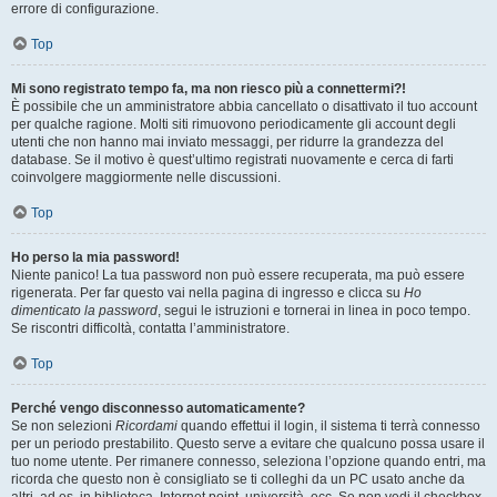
errore di configurazione.
Top
Mi sono registrato tempo fa, ma non riesco più a connettermi?!
È possibile che un amministratore abbia cancellato o disattivato il tuo account
per qualche ragione. Molti siti rimuovono periodicamente gli account degli
utenti che non hanno mai inviato messaggi, per ridurre la grandezza del
database. Se il motivo è quest’ultimo registrati nuovamente e cerca di farti
coinvolgere maggiormente nelle discussioni.
Top
Ho perso la mia password!
Niente panico! La tua password non può essere recuperata, ma può essere
rigenerata. Per far questo vai nella pagina di ingresso e clicca su
Ho
dimenticato la password
, segui le istruzioni e tornerai in linea in poco tempo.
Se riscontri difficoltà, contatta l’amministratore.
Top
Perché vengo disconnesso automaticamente?
Se non selezioni
Ricordami
quando effettui il login, il sistema ti terrà connesso
per un periodo prestabilito. Questo serve a evitare che qualcuno possa usare il
tuo nome utente. Per rimanere connesso, seleziona l’opzione quando entri, ma
ricorda che questo non è consigliato se ti colleghi da un PC usato anche da