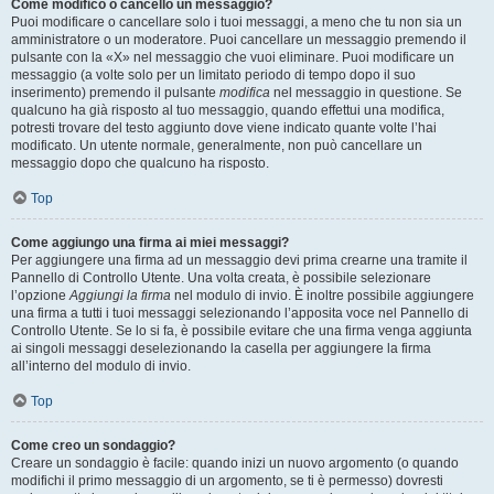
Come modifico o cancello un messaggio?
Puoi modificare o cancellare solo i tuoi messaggi, a meno che tu non sia un
amministratore o un moderatore. Puoi cancellare un messaggio premendo il
pulsante con la «X» nel messaggio che vuoi eliminare. Puoi modificare un
messaggio (a volte solo per un limitato periodo di tempo dopo il suo
inserimento) premendo il pulsante
modifica
nel messaggio in questione. Se
qualcuno ha già risposto al tuo messaggio, quando effettui una modifica,
potresti trovare del testo aggiunto dove viene indicato quante volte l’hai
modificato. Un utente normale, generalmente, non può cancellare un
messaggio dopo che qualcuno ha risposto.
Top
Come aggiungo una firma ai miei messaggi?
Per aggiungere una firma ad un messaggio devi prima crearne una tramite il
Pannello di Controllo Utente. Una volta creata, è possibile selezionare
l’opzione
Aggiungi la firma
nel modulo di invio. È inoltre possibile aggiungere
una firma a tutti i tuoi messaggi selezionando l’apposita voce nel Pannello di
Controllo Utente. Se lo si fa, è possibile evitare che una firma venga aggiunta
ai singoli messaggi deselezionando la casella per aggiungere la firma
all’interno del modulo di invio.
Top
Come creo un sondaggio?
Creare un sondaggio è facile: quando inizi un nuovo argomento (o quando
modifichi il primo messaggio di un argomento, se ti è permesso) dovresti