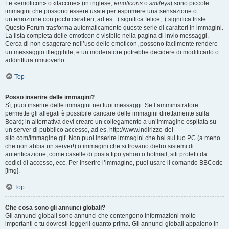
Le «emoticon» o «faccine» (in inglese,
emoticons
o
smileys
) sono piccole
immagini che possono essere usate per esprimere una sensazione o
un’emozione con pochi caratteri; ad es. :) significa felice, :( significa triste.
Questo Forum trasforma automaticamente queste serie di caratteri in immagini.
La lista completa delle emoticon è visibile nella pagina di invio messaggi.
Cerca di non esagerare nell’uso delle emoticon, possono facilmente rendere
un messaggio illeggibile, e un moderatore potrebbe decidere di modificarlo o
addirittura rimuoverlo.
Top
Posso inserire delle immagini?
Sì, puoi inserire delle immagini nei tuoi messaggi. Se l’amministratore
permette gli allegati è possibile caricare delle immagini direttamente sulla
Board; in alternativa devi creare un collegamento a un’immagine ospitata su
un server di pubblico accesso, ad es. http://www.indirizzo-del-
sito.com/immagine.gif. Non puoi inserire immagini che hai sul tuo PC (a meno
che non abbia un server!) o immagini che si trovano dietro sistemi di
autenticazione, come caselle di posta tipo yahoo o hotmail, siti protetti da
codici di accesso, ecc. Per inserire l’immagine, puoi usare il comando BBCode
[img].
Top
Che cosa sono gli annunci globali?
Gli annunci globali sono annunci che contengono informazioni molto
importanti e tu dovresti leggerli quanto prima. Gli annunci globali appaiono in