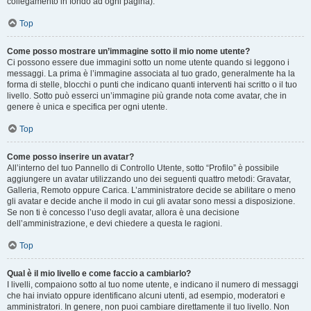
collegamento in fondo ad ogni pagina).
Top
Come posso mostrare un’immagine sotto il mio nome utente?
Ci possono essere due immagini sotto un nome utente quando si leggono i
messaggi. La prima è l’immagine associata al tuo grado, generalmente ha la
forma di stelle, blocchi o punti che indicano quanti interventi hai scritto o il tuo
livello. Sotto può esserci un’immagine più grande nota come avatar, che in
genere è unica e specifica per ogni utente.
Top
Come posso inserire un avatar?
All’interno del tuo Pannello di Controllo Utente, sotto “Profilo” è possibile
aggiungere un avatar utilizzando uno dei seguenti quattro metodi: Gravatar,
Galleria, Remoto oppure Carica. L’amministratore decide se abilitare o meno
gli avatar e decide anche il modo in cui gli avatar sono messi a disposizione.
Se non ti è concesso l’uso degli avatar, allora è una decisione
dell’amministrazione, e devi chiedere a questa le ragioni.
Top
Qual è il mio livello e come faccio a cambiarlo?
I livelli, compaiono sotto al tuo nome utente, e indicano il numero di messaggi
che hai inviato oppure identificano alcuni utenti, ad esempio, moderatori e
amministratori. In genere, non puoi cambiare direttamente il tuo livello. Non