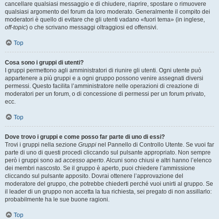
cancellare qualsiasi messaggio e di chiudere, riaprire, spostare o rimuovere
qualsiasi argomento del forum da loro moderato. Generalmente il compito dei
moderatori è quello di evitare che gli utenti vadano «fuori tema» (in inglese,
off-topic
) o che scrivano messaggi oltraggiosi ed offensivi.
Top
Cosa sono i gruppi di utenti?
I gruppi permettono agli amministratori di riunire gli utenti. Ogni utente può
appartenere a più gruppi e a ogni gruppo possono venire assegnati diversi
permessi. Questo facilita l’amministratore nelle operazioni di creazione di
moderatori per un forum, o di concessione di permessi per un forum privato,
ecc.
Top
Dove trovo i gruppi e come posso far parte di uno di essi?
Trovi i gruppi nella sezione
Gruppi
nel Pannello di Controllo Utente. Se vuoi far
parte di uno di questi procedi cliccando sul pulsante appropriato. Non sempre
però i gruppi sono ad
accesso aperto
. Alcuni sono chiusi e altri hanno l’elenco
dei membri nascosto. Se il gruppo è aperto, puoi chiedere l’ammissione
cliccando sul pulsante apposito. Dovrai ottenere l’approvazione del
moderatore del gruppo, che potrebbe chiederti perché vuoi unirti al gruppo. Se
il leader di un gruppo non accetta la tua richiesta, sei pregato di non assillarlo:
probabilmente ha le sue buone ragioni.
Top