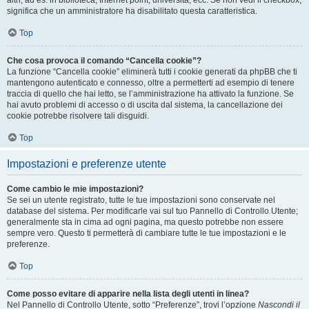
altri, ad es. in biblioteca, Internet point, università, ecc. Se non vedi il checkbox,
significa che un amministratore ha disabilitato questa caratteristica.
Top
Che cosa provoca il comando “Cancella cookie”?
La funzione “Cancella cookie” eliminerà tutti i cookie generati da phpBB che ti
mantengono autenticato e connesso, oltre a permetterti ad esempio di tenere
traccia di quello che hai letto, se l’amministrazione ha attivato la funzione. Se
hai avuto problemi di accesso o di uscita dal sistema, la cancellazione dei
cookie potrebbe risolvere tali disguidi.
Top
Impostazioni e preferenze utente
Come cambio le mie impostazioni?
Se sei un utente registrato, tutte le tue impostazioni sono conservate nel
database del sistema. Per modificarle vai sul tuo Pannello di Controllo Utente;
generalmente sta in cima ad ogni pagina, ma questo potrebbe non essere
sempre vero. Questo ti permetterà di cambiare tutte le tue impostazioni e le
preferenze.
Top
Come posso evitare di apparire nella lista degli utenti in linea?
Nel Pannello di Controllo Utente, sotto “Preferenze”, trovi l’opzione
Nascondi il