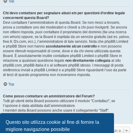
Top
Chi devo contattare per segnalare abusi e/o per questioni d’ordine legale
concernenti questa Board?
Devi contattare l’amministratore di questa Board. Se non riesci a trovarlo,
prova a contattare uno dei moderatori e chiedi a chi puoi rivolgerti. Se ancora
non ottieni risposta, puoi contattare il proprietario del dominio (fai una ricerca
con
whois
) oppure, se la Board è ospitata da un servizio gratuito (ad es. yahoo,
free.fr, f2s.com, ecc.), l’amministratore di tale servizio. Nota che phpBB Limited
e phpBB Store non hanno
assolutamente alcun controllo
e non possono
essere ritenuti responsabili di come, dove e da chi viene utilizzata questa
Board. È assolutamente inutile contattare phpBB Limited o phpBB Store in
relazione a qualsiasi questione legale
non direttamente collegata
al sito
phpBB.com, phpBB-Italia.it o al software phpBB stesso. I messaggi di posta
elettronica inviati a phpBB Limited o a phpBB Store riguardanti l’uso da parte
di terzi di questo programma non riceveranno risposta.
Top
Come posso contattare un amministratore del Forum?
Tutti gli utenti della Board possono utilizzare il modulo "Contattaci", se
l’opzione è stata abilitata dall’amministratore.
I membri della Board possono anche usare il collegamento "Staff".
Top
Questo sito utilizza cookie al fine di fornire la
migliore navigazione possibile
Vai a