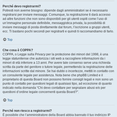
Perché devo registrarmi?
Potresti non averne bisogno: dipende dagli amministratori se è necessario
registrarsi per inviare messaggi. Comunque, la registrazione ti darà accesso
ad altre funzioni che non sono disponibili per gli utenti ospiti come l’uso di
un’immagine personale definibile, messaggistica privata, la possibilità di
inviare messaggi di posta direttamente dal forum, l’iscrizione a gruppi utenti,
ecc. Ti bastano pochi secondi per registrarti e quindi ti raccomandiamo di farlo.
Top
Che cosa è COPPA?
COPPA, o Legge sulla Privacy per la protezione dei minori del 1998, è una
legge statunitense che autorizza i siti web a raccogliere informazioni da i
minori di età inferiore a 13 anni. Per avere tale consenso serve una richiesta
scritta da parte del genitore o tutore legale, permettendo la registrazione delle
informazioni scritte dal minore. Se hai dubbi o incertezze, mettiti in contatto con
un consulente legale per assistenza. Nota bene che phpBB Limited e il
proprietario di questa Board non possono fornire consigli legali e non sono un
punto di contatto per questioni legali di qualsiasi tipo, ad eccezione di quanto
indicato nella domanda “Chi devo contattare per segnalare abusi e/o per
questioni d’ordine legale concernenti questa Board?”.
Top
Perché non riesco a registrarmi?
È possibile che l’amministratore della Board abbia bannato il tuo indirizzo IP