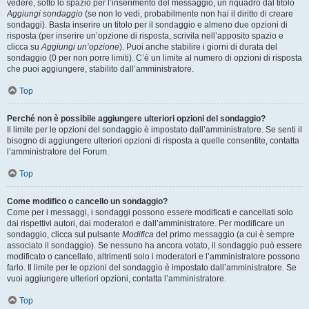
vedere, sotto lo spazio per l’inserimento del messaggio, un riquadro dal titolo
Aggiungi sondaggio
(se non lo vedi, probabilmente non hai il diritto di creare
sondaggi). Basta inserire un titolo per il sondaggio e almeno due opzioni di
risposta (per inserire un’opzione di risposta, scrivila nell’apposito spazio e
clicca su
Aggiungi un’opzione
). Puoi anche stabilire i giorni di durata del
sondaggio (0 per non porre limiti). C’è un limite al numero di opzioni di risposta
che puoi aggiungere, stabilito dall’amministratore.
Top
Perché non è possibile aggiungere ulteriori opzioni del sondaggio?
Il limite per le opzioni del sondaggio è impostato dall’amministratore. Se senti il
bisogno di aggiungere ulteriori opzioni di risposta a quelle consentite, contatta
l’amministratore del Forum.
Top
Come modifico o cancello un sondaggio?
Come per i messaggi, i sondaggi possono essere modificati e cancellati solo
dai rispettivi autori, dai moderatori e dall’amministratore. Per modificare un
sondaggio, clicca sul pulsante
Modifica
del primo messaggio (a cui è sempre
associato il sondaggio). Se nessuno ha ancora votato, il sondaggio può essere
modificato o cancellato, altrimenti solo i moderatori e l’amministratore possono
farlo. Il limite per le opzioni del sondaggio è impostato dall’amministratore. Se
vuoi aggiungere ulteriori opzioni, contatta l’amministratore.
Top