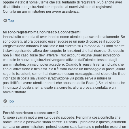
oppure vietato il nome utente che stai tentando di registrare. Può anche aver
disabilitato le registrazioni per impedire ai nuovi visitatori di registrarsi.
Contatta un amministratore per avere assistenza.
Top
Mi sono registrato ma non riesco a connettermi!
Innanzitutto controlla di aver inserito nome utente e password esattamente. Se
sono corretti, allora possono esser successe un paio di cose: se il supporto
«registrazione minore» è abilitato e hai cliccato su
Ho meno di 13 anni
mentre
ti stavi registrando, allora devi seguire le istruzioni che hai ricevuto. Se questo
non è il tuo caso, forse devi attivare il tuo account. Alcune Board richiedono
che tutte le nuove registrazioni vengano attivate dall’utente stesso o dagli
amministratori, prima di poter accedere. Quando ti registri ti verrà indicato che
tipo di attivazione è richiesta. Se ti è stato inviato un messaggio di posta, allora
segui le istruzioni; se non hai ricevuto nessun messaggio... sei sicuro che il tuo
indirizzo di posta sia valido? (L’attivazione via posta serve a ridurre la
possibilità di avere utenti anonimi che abusano della Board.) Se sei sicuro che
l’indirizzo di posta che hai usato sia corretto, allora prova a contattare un
amministratore.
Top
Perché non riesco a connettermi?
Ci sono svariati motivi per cui questo succede. Per prima cosa controlla che
nome utente e password siano corretti. Di solito il problema è questo, altrimenti
contatta un amministratore: potresti essere stato bannato o potrebbe esserci un