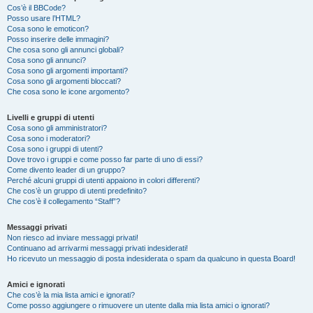
Cos’è il BBCode?
Posso usare l’HTML?
Cosa sono le emoticon?
Posso inserire delle immagini?
Che cosa sono gli annunci globali?
Cosa sono gli annunci?
Cosa sono gli argomenti importanti?
Cosa sono gli argomenti bloccati?
Che cosa sono le icone argomento?
Livelli e gruppi di utenti
Cosa sono gli amministratori?
Cosa sono i moderatori?
Cosa sono i gruppi di utenti?
Dove trovo i gruppi e come posso far parte di uno di essi?
Come divento leader di un gruppo?
Perché alcuni gruppi di utenti appaiono in colori differenti?
Che cos’è un gruppo di utenti predefinito?
Che cos’è il collegamento “Staff”?
Messaggi privati
Non riesco ad inviare messaggi privati!
Continuano ad arrivarmi messaggi privati indesiderati!
Ho ricevuto un messaggio di posta indesiderata o spam da qualcuno in questa Board!
Amici e ignorati
Che cos’è la mia lista amici e ignorati?
Come posso aggiungere o rimuovere un utente dalla mia lista amici o ignorati?