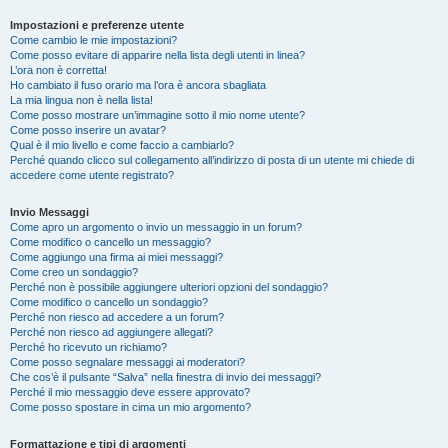
Impostazioni e preferenze utente
Come cambio le mie impostazioni?
Come posso evitare di apparire nella lista degli utenti in linea?
L’ora non è corretta!
Ho cambiato il fuso orario ma l’ora è ancora sbagliata
La mia lingua non è nella lista!
Come posso mostrare un’immagine sotto il mio nome utente?
Come posso inserire un avatar?
Qual è il mio livello e come faccio a cambiarlo?
Perché quando clicco sul collegamento all’indirizzo di posta di un utente mi chiede di
accedere come utente registrato?
Invio Messaggi
Come apro un argomento o invio un messaggio in un forum?
Come modifico o cancello un messaggio?
Come aggiungo una firma ai miei messaggi?
Come creo un sondaggio?
Perché non è possibile aggiungere ulteriori opzioni del sondaggio?
Come modifico o cancello un sondaggio?
Perché non riesco ad accedere a un forum?
Perché non riesco ad aggiungere allegati?
Perché ho ricevuto un richiamo?
Come posso segnalare messaggi ai moderatori?
Che cos’è il pulsante “Salva” nella finestra di invio dei messaggi?
Perché il mio messaggio deve essere approvato?
Come posso spostare in cima un mio argomento?
Formattazione e tipi di argomenti