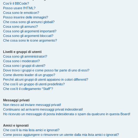
Cos’è il BBCode?
Posso usare l’HTML?
Cosa sono le emoticon?
Posso inserire delle immagini?
Che cosa sono gli annunci globali?
Cosa sono gli annunci?
Cosa sono gli argomenti importanti?
Cosa sono gli argomenti bloccati?
Che cosa sono le icone argomento?
Livelli e gruppi di utenti
Cosa sono gli amministratori?
Cosa sono i moderatori?
Cosa sono i gruppi di utenti?
Dove trovo i gruppi e come posso far parte di uno di essi?
Come divento leader di un gruppo?
Perché alcuni gruppi di utenti appaiono in colori differenti?
Che cos’è un gruppo di utenti predefinito?
Che cos’è il collegamento “Staff”?
Messaggi privati
Non riesco ad inviare messaggi privati!
Continuano ad arrivarmi messaggi privati indesiderati!
Ho ricevuto un messaggio di posta indesiderata o spam da qualcuno in questa Board!
Amici e ignorati
Che cos’è la mia lista amici e ignorati?
Come posso aggiungere o rimuovere un utente dalla mia lista amici o ignorati?