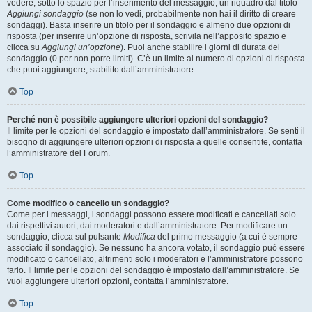
vedere, sotto lo spazio per l’inserimento del messaggio, un riquadro dal titolo
Aggiungi sondaggio
(se non lo vedi, probabilmente non hai il diritto di creare
sondaggi). Basta inserire un titolo per il sondaggio e almeno due opzioni di
risposta (per inserire un’opzione di risposta, scrivila nell’apposito spazio e
clicca su
Aggiungi un’opzione
). Puoi anche stabilire i giorni di durata del
sondaggio (0 per non porre limiti). C’è un limite al numero di opzioni di risposta
che puoi aggiungere, stabilito dall’amministratore.
Top
Perché non è possibile aggiungere ulteriori opzioni del sondaggio?
Il limite per le opzioni del sondaggio è impostato dall’amministratore. Se senti il
bisogno di aggiungere ulteriori opzioni di risposta a quelle consentite, contatta
l’amministratore del Forum.
Top
Come modifico o cancello un sondaggio?
Come per i messaggi, i sondaggi possono essere modificati e cancellati solo
dai rispettivi autori, dai moderatori e dall’amministratore. Per modificare un
sondaggio, clicca sul pulsante
Modifica
del primo messaggio (a cui è sempre
associato il sondaggio). Se nessuno ha ancora votato, il sondaggio può essere
modificato o cancellato, altrimenti solo i moderatori e l’amministratore possono
farlo. Il limite per le opzioni del sondaggio è impostato dall’amministratore. Se
vuoi aggiungere ulteriori opzioni, contatta l’amministratore.
Top