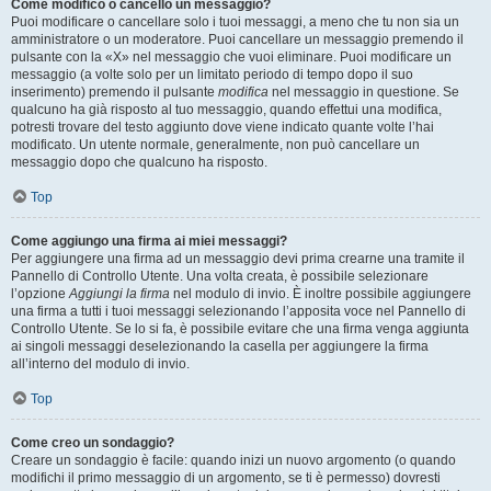
Come modifico o cancello un messaggio?
Puoi modificare o cancellare solo i tuoi messaggi, a meno che tu non sia un
amministratore o un moderatore. Puoi cancellare un messaggio premendo il
pulsante con la «X» nel messaggio che vuoi eliminare. Puoi modificare un
messaggio (a volte solo per un limitato periodo di tempo dopo il suo
inserimento) premendo il pulsante
modifica
nel messaggio in questione. Se
qualcuno ha già risposto al tuo messaggio, quando effettui una modifica,
potresti trovare del testo aggiunto dove viene indicato quante volte l’hai
modificato. Un utente normale, generalmente, non può cancellare un
messaggio dopo che qualcuno ha risposto.
Top
Come aggiungo una firma ai miei messaggi?
Per aggiungere una firma ad un messaggio devi prima crearne una tramite il
Pannello di Controllo Utente. Una volta creata, è possibile selezionare
l’opzione
Aggiungi la firma
nel modulo di invio. È inoltre possibile aggiungere
una firma a tutti i tuoi messaggi selezionando l’apposita voce nel Pannello di
Controllo Utente. Se lo si fa, è possibile evitare che una firma venga aggiunta
ai singoli messaggi deselezionando la casella per aggiungere la firma
all’interno del modulo di invio.
Top
Come creo un sondaggio?
Creare un sondaggio è facile: quando inizi un nuovo argomento (o quando
modifichi il primo messaggio di un argomento, se ti è permesso) dovresti