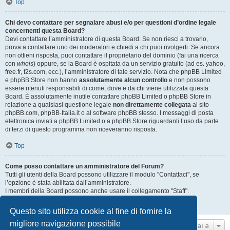
Top
Chi devo contattare per segnalare abusi e/o per questioni d’ordine legale
concernenti questa Board?
Devi contattare l’amministratore di questa Board. Se non riesci a trovarlo,
prova a contattare uno dei moderatori e chiedi a chi puoi rivolgerti. Se ancora
non ottieni risposta, puoi contattare il proprietario del dominio (fai una ricerca
con
whois
) oppure, se la Board è ospitata da un servizio gratuito (ad es. yahoo,
free.fr, f2s.com, ecc.), l’amministratore di tale servizio. Nota che phpBB Limited
e phpBB Store non hanno
assolutamente alcun controllo
e non possono
essere ritenuti responsabili di come, dove e da chi viene utilizzata questa
Board. È assolutamente inutile contattare phpBB Limited o phpBB Store in
relazione a qualsiasi questione legale
non direttamente collegata
al sito
phpBB.com, phpBB-Italia.it o al software phpBB stesso. I messaggi di posta
elettronica inviati a phpBB Limited o a phpBB Store riguardanti l’uso da parte
di terzi di questo programma non riceveranno risposta.
Top
Come posso contattare un amministratore del Forum?
Tutti gli utenti della Board possono utilizzare il modulo "Contattaci", se
l’opzione è stata abilitata dall’amministratore.
I membri della Board possono anche usare il collegamento "Staff".
Top
Questo sito utilizza cookie al fine di fornire la
migliore navigazione possibile
Vai a