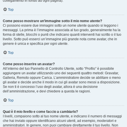
collegamento in fondo ad ogni pagina).
Top
Come posso mostrare un’immagine sotto il mio nome utente?
Ci possono essere due immagini sotto un nome utente quando si leggono i
messaggi. La prima è l’immagine associata al tuo grado, generalmente ha la
forma di stelle, blocchi o punti che indicano quanti interventi hai scritto o il tuo
livello. Sotto può esserci un’immagine più grande nota come avatar, che in
genere è unica e specifica per ogni utente.
Top
Come posso inserire un avatar?
All’interno del tuo Pannello di Controllo Utente, sotto “Profilo” è possibile
aggiungere un avatar utilizzando uno dei seguenti quattro metodi: Gravatar,
Galleria, Remoto oppure Carica. L’amministratore decide se abilitare o meno
gli avatar e decide anche il modo in cui gli avatar sono messi a disposizione.
Se non ti è concesso l’uso degli avatar, allora è una decisione
dell’amministrazione, e devi chiedere a questa le ragioni.
Top
Qual è il mio livello e come faccio a cambiarlo?
I livelli, compaiono sotto al tuo nome utente, e indicano il numero di messaggi
che hai inviato oppure identificano alcuni utenti, ad esempio, moderatori e
amministratori. In genere, non puoi cambiare direttamente il tuo livello. Non