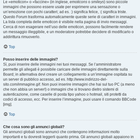
Le «emoticon» o «faccine» (in inglese,
emoticons
o
smileys
) sono piccole
immagini che possono essere usate per esprimere una sensazione o
un’emozione con pochi caratteri; ad es. :) significa felice, :( significa triste.
Questo Forum trasforma automaticamente queste serie di caratteri in immagini.
La lista completa delle emoticon è visibile nella pagina di invio messaggi.
Cerca di non esagerare nell’uso delle emoticon, possono facilmente rendere
un messaggio illeggibile, e un moderatore potrebbe decidere di modificarlo o
addirittura rimuoverlo.
Top
Posso inserire delle immagini?
Sì, puoi inserire delle immagini nei tuoi messaggi. Se l’amministratore
permette gli allegati è possibile caricare delle immagini direttamente sulla
Board; in alternativa devi creare un collegamento a un’immagine ospitata su
un server di pubblico accesso, ad es. http://www.indirizzo-del-
sito.com/immagine.gif. Non puoi inserire immagini che hai sul tuo PC (a meno
che non abbia un server!) o immagini che si trovano dietro sistemi di
autenticazione, come caselle di posta tipo yahoo o hotmail, siti protetti da
codici di accesso, ecc. Per inserire l’immagine, puoi usare il comando BBCode
[img].
Top
Che cosa sono gli annunci globali?
Gli annunci globali sono annunci che contengono informazioni molto
importanti e tu dovresti leggerli quanto prima. Gli annunci globali appaiono in