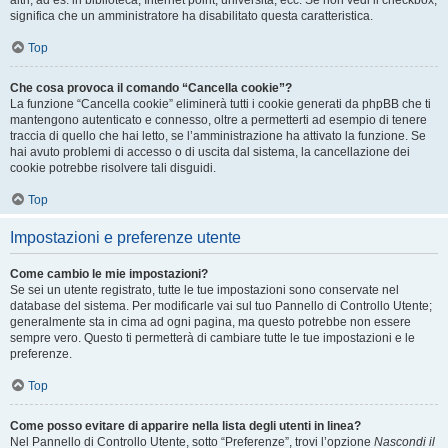
altri, ad es. in biblioteca, Internet point, università, ecc. Se non vedi il checkbox,
significa che un amministratore ha disabilitato questa caratteristica.
Top
Che cosa provoca il comando “Cancella cookie”?
La funzione “Cancella cookie” eliminerà tutti i cookie generati da phpBB che ti
mantengono autenticato e connesso, oltre a permetterti ad esempio di tenere
traccia di quello che hai letto, se l’amministrazione ha attivato la funzione. Se
hai avuto problemi di accesso o di uscita dal sistema, la cancellazione dei
cookie potrebbe risolvere tali disguidi.
Top
Impostazioni e preferenze utente
Come cambio le mie impostazioni?
Se sei un utente registrato, tutte le tue impostazioni sono conservate nel
database del sistema. Per modificarle vai sul tuo Pannello di Controllo Utente;
generalmente sta in cima ad ogni pagina, ma questo potrebbe non essere
sempre vero. Questo ti permetterà di cambiare tutte le tue impostazioni e le
preferenze.
Top
Come posso evitare di apparire nella lista degli utenti in linea?
Nel Pannello di Controllo Utente, sotto “Preferenze”, trovi l’opzione
Nascondi il