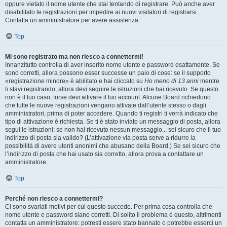
oppure vietato il nome utente che stai tentando di registrare. Può anche aver
disabilitato le registrazioni per impedire ai nuovi visitatori di registrarsi.
Contatta un amministratore per avere assistenza.
Top
Mi sono registrato ma non riesco a connettermi!
Innanzitutto controlla di aver inserito nome utente e password esattamente. Se
sono corretti, allora possono esser successe un paio di cose: se il supporto
«registrazione minore» è abilitato e hai cliccato su
Ho meno di 13 anni
mentre
ti stavi registrando, allora devi seguire le istruzioni che hai ricevuto. Se questo
non è il tuo caso, forse devi attivare il tuo account. Alcune Board richiedono
che tutte le nuove registrazioni vengano attivate dall’utente stesso o dagli
amministratori, prima di poter accedere. Quando ti registri ti verrà indicato che
tipo di attivazione è richiesta. Se ti è stato inviato un messaggio di posta, allora
segui le istruzioni; se non hai ricevuto nessun messaggio... sei sicuro che il tuo
indirizzo di posta sia valido? (L’attivazione via posta serve a ridurre la
possibilità di avere utenti anonimi che abusano della Board.) Se sei sicuro che
l’indirizzo di posta che hai usato sia corretto, allora prova a contattare un
amministratore.
Top
Perché non riesco a connettermi?
Ci sono svariati motivi per cui questo succede. Per prima cosa controlla che
nome utente e password siano corretti. Di solito il problema è questo, altrimenti
contatta un amministratore: potresti essere stato bannato o potrebbe esserci un