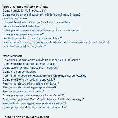
Impostazioni e preferenze utente
Come cambio le mie impostazioni?
Come posso evitare di apparire nella lista degli utenti in linea?
L’ora non è corretta!
Ho cambiato il fuso orario ma l’ora è ancora sbagliata
La mia lingua non è nella lista!
Come posso mostrare un’immagine sotto il mio nome utente?
Come posso inserire un avatar?
Qual è il mio livello e come faccio a cambiarlo?
Perché quando clicco sul collegamento all’indirizzo di posta di un utente mi chiede di
accedere come utente registrato?
Invio Messaggi
Come apro un argomento o invio un messaggio in un forum?
Come modifico o cancello un messaggio?
Come aggiungo una firma ai miei messaggi?
Come creo un sondaggio?
Perché non è possibile aggiungere ulteriori opzioni del sondaggio?
Come modifico o cancello un sondaggio?
Perché non riesco ad accedere a un forum?
Perché non riesco ad aggiungere allegati?
Perché ho ricevuto un richiamo?
Come posso segnalare messaggi ai moderatori?
Che cos’è il pulsante “Salva” nella finestra di invio dei messaggi?
Perché il mio messaggio deve essere approvato?
Come posso spostare in cima un mio argomento?
Formattazione e tipi di argomenti