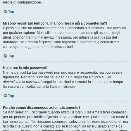
errore di configurazione.
Top
Mi sono registrato tempo fa, ma non riesco più a connettermi?!
È possibile che un amministratore abbia cancellato o disattivato il tuo account
per qualche ragione. Molti siti rimuovono periodicamente gli account degli
utenti che non hanno mai inviato messaggi, per ridurre la grandezza del
database. Se il motivo è quest’ultimo registrati nuovamente e cerca di farti
coinvolgere maggiormente nelle discussioni.
Top
Ho perso la mia password!
Niente panico! La tua password non può essere recuperata, ma può essere
rigenerata. Per far questo vai nella pagina di ingresso e clicca su
Ho
dimenticato la password
, segui le istruzioni e tornerai in linea in poco tempo.
Se riscontri difficoltà, contatta l’amministratore.
Top
Perché vengo disconnesso automaticamente?
Se non selezioni
Ricordami
quando effettui il login, il sistema ti terrà connesso
per un periodo prestabilito. Questo serve a evitare che qualcuno possa usare il
tuo nome utente. Per rimanere connesso, seleziona l’opzione quando entri, ma
ricorda che questo non è consigliato se ti colleghi da un PC usato anche da