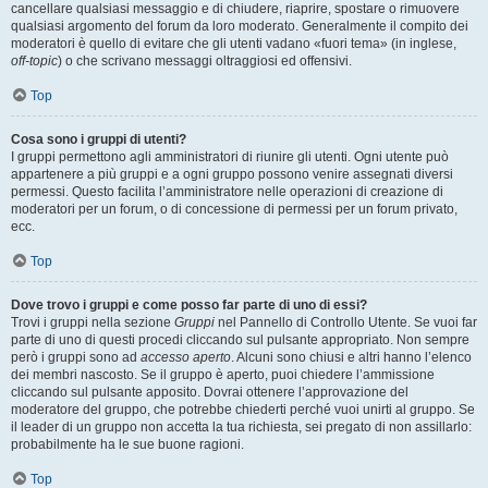
cancellare qualsiasi messaggio e di chiudere, riaprire, spostare o rimuovere
qualsiasi argomento del forum da loro moderato. Generalmente il compito dei
moderatori è quello di evitare che gli utenti vadano «fuori tema» (in inglese,
off-topic
) o che scrivano messaggi oltraggiosi ed offensivi.
Top
Cosa sono i gruppi di utenti?
I gruppi permettono agli amministratori di riunire gli utenti. Ogni utente può
appartenere a più gruppi e a ogni gruppo possono venire assegnati diversi
permessi. Questo facilita l’amministratore nelle operazioni di creazione di
moderatori per un forum, o di concessione di permessi per un forum privato,
ecc.
Top
Dove trovo i gruppi e come posso far parte di uno di essi?
Trovi i gruppi nella sezione
Gruppi
nel Pannello di Controllo Utente. Se vuoi far
parte di uno di questi procedi cliccando sul pulsante appropriato. Non sempre
però i gruppi sono ad
accesso aperto
. Alcuni sono chiusi e altri hanno l’elenco
dei membri nascosto. Se il gruppo è aperto, puoi chiedere l’ammissione
cliccando sul pulsante apposito. Dovrai ottenere l’approvazione del
moderatore del gruppo, che potrebbe chiederti perché vuoi unirti al gruppo. Se
il leader di un gruppo non accetta la tua richiesta, sei pregato di non assillarlo:
probabilmente ha le sue buone ragioni.
Top