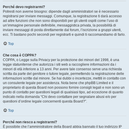
Perché devo registrarmi?
Potresti non averne bisogno: dipende dagli amministratori se è necessario
registrarsi per inviare messaggi. Comunque, la registrazione ti darà accesso
ad altre funzioni che non sono disponibili per gli utenti ospiti come l’uso di
un’immagine personale definibile, messaggistica privata, la possibilità di
inviare messaggi di posta direttamente dal forum, l’iscrizione a gruppi utenti,
ecc. Ti bastano pochi secondi per registrarti e quindi ti raccomandiamo di farlo.
Top
Che cosa è COPPA?
COPPA, o Legge sulla Privacy per la protezione dei minori del 1998, è una
legge statunitense che autorizza i siti web a raccogliere informazioni da i
minori di età inferiore a 13 anni. Per avere tale consenso serve una richiesta
scritta da parte del genitore o tutore legale, permettendo la registrazione delle
informazioni scritte dal minore. Se hai dubbi o incertezze, mettiti in contatto con
un consulente legale per assistenza. Nota bene che phpBB Limited e il
proprietario di questa Board non possono fornire consigli legali e non sono un
punto di contatto per questioni legali di qualsiasi tipo, ad eccezione di quanto
indicato nella domanda “Chi devo contattare per segnalare abusi e/o per
questioni d’ordine legale concernenti questa Board?”.
Top
Perché non riesco a registrarmi?
È possibile che l’amministratore della Board abbia bannato il tuo indirizzo IP