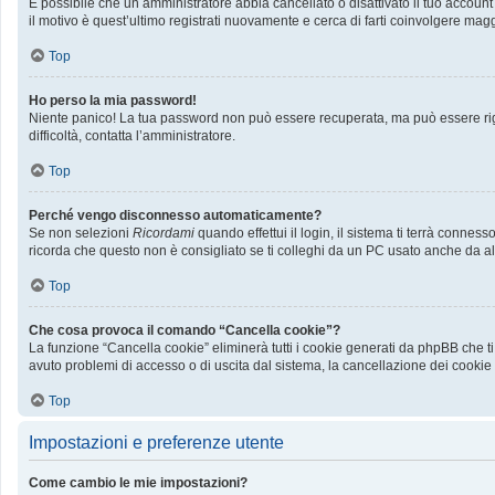
È possibile che un amministratore abbia cancellato o disattivato il tuo accoun
il motivo è quest’ultimo registrati nuovamente e cerca di farti coinvolgere mag
Top
Ho perso la mia password!
Niente panico! La tua password non può essere recuperata, ma può essere rige
difficoltà, contatta l’amministratore.
Top
Perché vengo disconnesso automaticamente?
Se non selezioni
Ricordami
quando effettui il login, il sistema ti terrà conn
ricorda che questo non è consigliato se ti colleghi da un PC usato anche da altri
Top
Che cosa provoca il comando “Cancella cookie”?
La funzione “Cancella cookie” eliminerà tutti i cookie generati da phpBB che ti
avuto problemi di accesso o di uscita dal sistema, la cancellazione dei cookie p
Top
Impostazioni e preferenze utente
Come cambio le mie impostazioni?