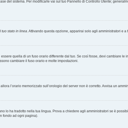
tabase del sistema. Per modificarle vai sul tuo Pannello di Controllo Utente; gener
 tuo stato in linea
. Attivando questa opzione, apparirai solo agli amministratori e a 
ere quella di un fuso orario differente dal tuo. Se così fosse, devi cambiare le impo
ossono cambiare il fuso orario e molte impostazioni.
a, allora l’orario memorizzato sull’orologio del server non è corretto. Avvisa un ammi
o lo ha tradotto nella tua lingua. Prova a chiedere agli amministratori se è possibil
 in fondo ad ogni pagina).