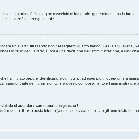
gi. La prima è l’immagine associata al tuo grado, generalmente ha la forma di stelle
nica e specifica per ogni utente.
ggiungere un avatar utilizzando uno dei seguenti quattro metodi: Gravatar, Galleria,
oncesso l’uso degli avatar, allora è una decisione dell’amministrazione, e devi chie
 che hai inviato oppure identificano alcuni utenti, ad esempio, moderatori e amminis
. La maggior parte dei Forum non tollera questo comportamento e l’amministratore 
mi chiede di accedere come utente registrato?
ando il modulo di invio posta interno (ammesso, ovviamente, che gli amministratori a