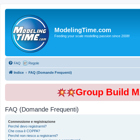
ModelingTime.com
Feeding your scale modelling passion since 2008!
FAQ
Regole
Indice
FAQ (Domande Frequenti)
Group Build 
FAQ (Domande Frequenti)
Connessione e registrazione
Perché devo registrarmi?
Che cosa è COPPA?
Perché non riesco a registrarmi?