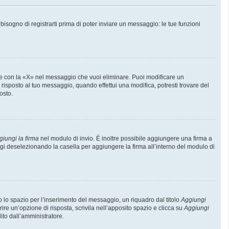
sogno di registrarti prima di poter inviare un messaggio: le tue funzioni
e con la «X» nel messaggio che vuoi eliminare. Puoi modificare un
isposto al tuo messaggio, quando effettui una modifica, potresti trovare del
osto.
giungi la firma
nel modulo di invio. È inoltre possibile aggiungere una firma a
ggi deselezionando la casella per aggiungere la firma all’interno del modulo di
lo spazio per l’inserimento del messaggio, un riquadro dal titolo
Aggiungi
rire un’opzione di risposta, scrivila nell’apposito spazio e clicca su
Aggiungi
lito dall’amministratore.