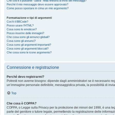
Che cos’è il pulsante “Salva” nella finestra di invio dei messaggi?
Perché il mio messaggio deve essere approvato?
Come posso spostare in cima un mio argomento?
Formattazione e tipi di argomenti
Cos’è il BBCode?
Posso usare l’HTML?
Cosa sono le emoticon?
Posso inserire delle immagini?
Che cosa sono gli annunci globali?
Cosa sono gli annunci?
Cosa sono gli argomenti importanti?
Cosa sono gli argomenti bloccati?
Che cosa sono le icone argomento?
Connessione e registrazione
Perché devo registrarmi?
Potresti non averne bisogno: dipende dagli amministratori se è necessario regis
un’immagine personale definibile, messaggistica privata, la possibilità di invia
Top
Che cosa è COPPA?
COPPA, o Legge sulla Privacy per la protezione dei minori del 1998, è una legge
parte del genitore o tutore legale, permettendo la registrazione delle informazi