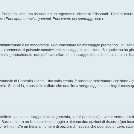
er pubblicare una risposta ad un argomento, clicca su “Rispondi”. Potresti avere bi
ista
Puoi aprire nuovi argomenti
,
Puoi votare nei sondaggi
, ecc.).
 amministratore o un moderatore. Puoi cancellare un messaggio premendo il pulsant
nto) premendo il pulsante
modifica
nel messaggio in questione. Se qualcuno ha già r
 normale, generalmente, non può cancellare un messaggio dopo che qualcuno ha risp
nnello di Controllo Utente. Una volta creata, è possibile selezionare l’opzione
Ag
ente. Se lo si fa, è possibile evitare che una firma venga aggiunta ai singoli messa
ichi il primo messaggio di un argomento, se ti è permesso) dovresti vedere, sotto 
. Basta inserire un titolo per il sondaggio e almeno due opzioni di risposta (per inse
orre limiti). C’è un limite al numero di opzioni di risposta che puoi aggiungere, stabi