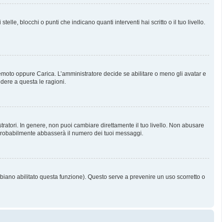
, blocchi o punti che indicano quanti interventi hai scritto o il tuo livello.
 Remoto oppure Carica. L’amministratore decide se abilitare o meno gli avatar e
dere a questa le ragioni.
tratori. In genere, non puoi cambiare direttamente il tuo livello. Non abusare
probabilmente abbasserà il numero dei tuoi messaggi.
bbiano abilitato questa funzione). Questo serve a prevenire un uso scorretto o