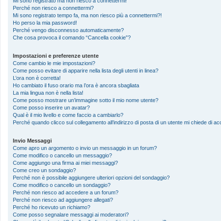
Mi sono registrato ma non riesco a connettermi!
Perché non riesco a connettermi?
Mi sono registrato tempo fa, ma non riesco più a connettermi?!
Ho perso la mia password!
Perché vengo disconnesso automaticamente?
Che cosa provoca il comando “Cancella cookie”?
Impostazioni e preferenze utente
Come cambio le mie impostazioni?
Come posso evitare di apparire nella lista degli utenti in linea?
L’ora non è corretta!
Ho cambiato il fuso orario ma l’ora è ancora sbagliata
La mia lingua non è nella lista!
Come posso mostrare un’immagine sotto il mio nome utente?
Come posso inserire un avatar?
Qual è il mio livello e come faccio a cambiarlo?
Perché quando clicco sul collegamento all’indirizzo di posta di un utente mi chiede di 
Invio Messaggi
Come apro un argomento o invio un messaggio in un forum?
Come modifico o cancello un messaggio?
Come aggiungo una firma ai miei messaggi?
Come creo un sondaggio?
Perché non è possibile aggiungere ulteriori opzioni del sondaggio?
Come modifico o cancello un sondaggio?
Perché non riesco ad accedere a un forum?
Perché non riesco ad aggiungere allegati?
Perché ho ricevuto un richiamo?
Come posso segnalare messaggi ai moderatori?