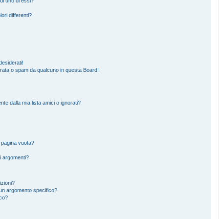
di uno di essi?
ori differenti?
esiderati!
erata o spam da qualcuno in questa Board!
 dalla mia lista amici o ignorati?
a pagina vuota?
i argomenti?
izioni?
un argomento specifico?
ico?