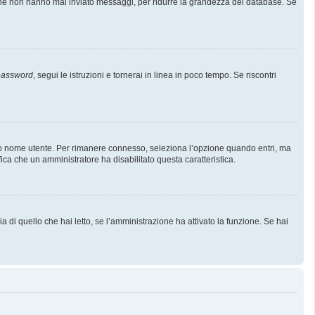
i che non hanno mai inviato messaggi, per ridurre la grandezza del database. Se
 password
, segui le istruzioni e tornerai in linea in poco tempo. Se riscontri
l tuo nome utente. Per rimanere connesso, seleziona l’opzione quando entri, ma
fica che un amministratore ha disabilitato questa caratteristica.
 di quello che hai letto, se l’amministrazione ha attivato la funzione. Se hai