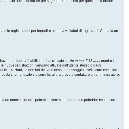
manda “Chi devo contattare per segnalare abusi e/o per questioni d’ordine
to le registrazioni per impedire ai nuovi visitatori di registrarsi. Contatta un
trazione minore» è abilitato e hai cliccato su
Ho meno di 13 anni
mentre ti
e le nuove registrazioni vengano attivate dall’utente stesso o dagli
gui le istruzioni; se non hai ricevuto nessun messaggio... sei sicuro che il tuo
di posta che hai usato sia corretto, allora prova a contattare un amministratore.
atta un amministratore: potresti essere stato bannato o potrebbe esserci un