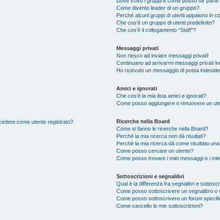
Dove trovo i gruppi e come posso far parte 
Come divento leader di un gruppo?
Perché alcuni gruppi di utenti appaiono in col
Che cos’è un gruppo di utenti predefinito?
Che cos’è il collegamento “Staff”?
Messaggi privati
Non riesco ad inviare messaggi privati!
Continuano ad arrivarmi messaggi privati ind
Ho ricevuto un messaggio di posta indesid
Amici e ignorati
Che cos’è la mia lista amici e ignorati?
Come posso aggiungere o rimuovere un utente
Ricerche nella Board
accedere come utente registrato?
Come si fanno le ricerche nella Board?
Perché la mia ricerca non dà risultati?
Perché la mia ricerca dà come risultato un
Come posso cercare un utente?
Come posso trovare i miei messaggi e i mie
Sottoscrizioni e segnalibri
Qual è la differenza fra segnalibri e sottoscr
Come posso sottoscrivere un segnalibro o 
Come posso sottoscrivere un forum specif
Come cancello le mie sottoscrizioni?