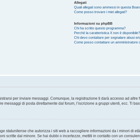
Allegati
Quali allegati sono ammessi in questa Boar
Come posso trovare i miei allegati?
Informazioni su phpBB
Chi ha scritto questo programma?
Perché la caratteristica X non è disponibile?
Chi devo contattare per segnalare abusi e/o
Come posso contattare un amministratore 
trarsi per inviare messaggi. Comunque, la registrazione ti darà accesso ad altre fun
re messaggi di posta direttamente dal forum, l’iscrizione a gruppi utenti, ecc. Ti ba
 statunitense che autorizza i siti web a raccogliere informazioni da i minori di età
oni scritte dal minore. Se hai dubbi o incertezze, mettiti in contatto con un consule