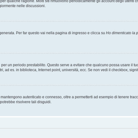
t per qualche ragione. Molti siti rimuovono periodicamente gli account degli utent
giormente nelle discussioni.
nerata. Per far questo vai nella pagina di ingresso e clicca su
Ho dimenticato la
esso per un periodo prestabilito. Questo serve a evitare che qualcuno possa usare i
, ad es. in biblioteca, Internet point, università, ecc. Se non vedi il checkbox, signi
 mantengono autenticato e connesso, oltre a permetterti ad esempio di tenere traccia
otrebbe risolvere tali disguidi.