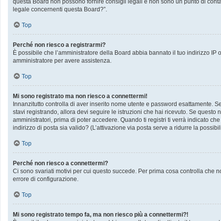
questa Board non possono fornire consigli legali e non sono un punto di contat
legale concernenti questa Board?”.
Top
Perché non riesco a registrarmi?
È possibile che l’amministratore della Board abbia bannato il tuo indirizzo IP op
amministratore per avere assistenza.
Top
Mi sono registrato ma non riesco a connettermi!
Innanzitutto controlla di aver inserito nome utente e password esattamente. Se 
stavi registrando, allora devi seguire le istruzioni che hai ricevuto. Se questo 
amministratori, prima di poter accedere. Quando ti registri ti verrà indicato che 
indirizzo di posta sia valido? (L’attivazione via posta serve a ridurre la possib
Top
Perché non riesco a connettermi?
Ci sono svariati motivi per cui questo succede. Per prima cosa controlla che no
errore di configurazione.
Top
Mi sono registrato tempo fa, ma non riesco più a connettermi?!