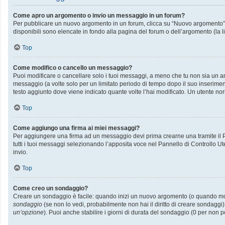
Come apro un argomento o invio un messaggio in un forum?
Per pubblicare un nuovo argomento in un forum, clicca su “Nuovo argomento”. P
disponibili sono elencate in fondo alla pagina del forum o dell’argomento (la l
Top
Come modifico o cancello un messaggio?
Puoi modificare o cancellare solo i tuoi messaggi, a meno che tu non sia un
messaggio (a volte solo per un limitato periodo di tempo dopo il suo inserime
testo aggiunto dove viene indicato quante volte l’hai modificato. Un utente
Top
Come aggiungo una firma ai miei messaggi?
Per aggiungere una firma ad un messaggio devi prima crearne una tramite il Pa
tutti i tuoi messaggi selezionando l’apposita voce nel Pannello di Controllo Ut
invio.
Top
Come creo un sondaggio?
Creare un sondaggio è facile: quando inizi un nuovo argomento (o quando modif
sondaggio
(se non lo vedi, probabilmente non hai il diritto di creare sondaggi)
un’opzione
). Puoi anche stabilire i giorni di durata del sondaggio (0 per non p