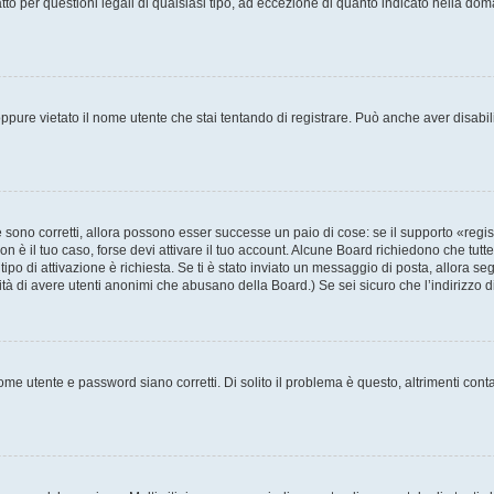
to per questioni legali di qualsiasi tipo, ad eccezione di quanto indicato nella do
pure vietato il nome utente che stai tentando di registrare. Può anche aver disabilita
sono corretti, allora possono esser successe un paio di cose: se il supporto «regis
non è il tuo caso, forse devi attivare il tuo account. Alcune Board richiedono che tutt
tipo di attivazione è richiesta. Se ti è stato inviato un messaggio di posta, allora se
ilità di avere utenti anonimi che abusano della Board.) Se sei sicuro che l’indirizzo 
me utente e password siano corretti. Di solito il problema è questo, altrimenti cont