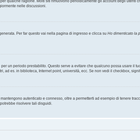
t per qualche ragione. Molti siti rimuovono periodicamente gli account degli utent
giormente nelle discussioni.
nerata. Per far questo vai nella pagina di ingresso e clicca su
Ho dimenticato la
esso per un periodo prestabilito. Questo serve a evitare che qualcuno possa usare i
, ad es. in biblioteca, Internet point, università, ecc. Se non vedi il checkbox, signi
 mantengono autenticato e connesso, oltre a permetterti ad esempio di tenere traccia
otrebbe risolvere tali disguidi.