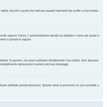
, blocchi o punti che indicano quanti interventi hai scritto o il tuo livello.
 Remoto oppure Carica. L’amministratore decide se abilitare o meno gli avatar e
dere a questa le ragioni.
tratori. In genere, non puoi cambiare direttamente il tuo livello. Non abusare
probabilmente abbasserà il numero dei tuoi messaggi.
bbiano abilitato questa funzione). Questo serve a prevenire un uso scorretto o