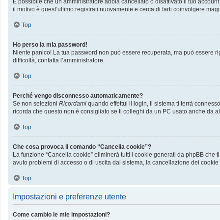
È possibile che un amministratore abbia cancellato o disattivato il tuo accoun
il motivo è quest’ultimo registrati nuovamente e cerca di farti coinvolgere mag
Top
Ho perso la mia password!
Niente panico! La tua password non può essere recuperata, ma può essere rige
difficoltà, contatta l’amministratore.
Top
Perché vengo disconnesso automaticamente?
Se non selezioni
Ricordami
quando effettui il login, il sistema ti terrà conn
ricorda che questo non è consigliato se ti colleghi da un PC usato anche da altri
Top
Che cosa provoca il comando “Cancella cookie”?
La funzione “Cancella cookie” eliminerà tutti i cookie generati da phpBB che ti
avuto problemi di accesso o di uscita dal sistema, la cancellazione dei cookie p
Top
Impostazioni e preferenze utente
Come cambio le mie impostazioni?