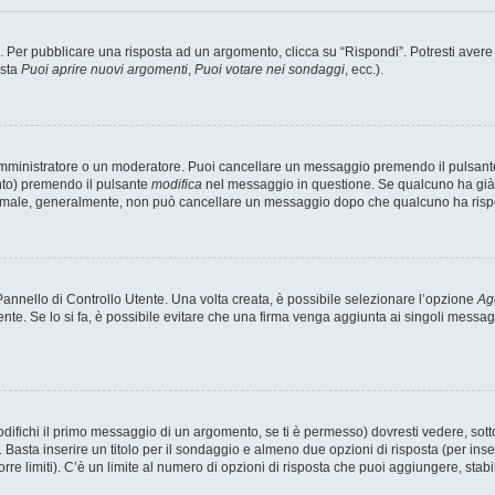
er pubblicare una risposta ad un argomento, clicca su “Rispondi”. Potresti avere bi
ista
Puoi aprire nuovi argomenti
,
Puoi votare nei sondaggi
, ecc.).
 amministratore o un moderatore. Puoi cancellare un messaggio premendo il pulsant
nto) premendo il pulsante
modifica
nel messaggio in questione. Se qualcuno ha già r
 normale, generalmente, non può cancellare un messaggio dopo che qualcuno ha risp
nnello di Controllo Utente. Una volta creata, è possibile selezionare l’opzione
Ag
ente. Se lo si fa, è possibile evitare che una firma venga aggiunta ai singoli messa
ichi il primo messaggio di un argomento, se ti è permesso) dovresti vedere, sotto 
. Basta inserire un titolo per il sondaggio e almeno due opzioni di risposta (per inse
orre limiti). C’è un limite al numero di opzioni di risposta che puoi aggiungere, stabi