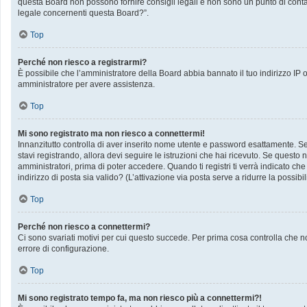
questa Board non possono fornire consigli legali e non sono un punto di contat
legale concernenti questa Board?”.
Top
Perché non riesco a registrarmi?
È possibile che l’amministratore della Board abbia bannato il tuo indirizzo IP op
amministratore per avere assistenza.
Top
Mi sono registrato ma non riesco a connettermi!
Innanzitutto controlla di aver inserito nome utente e password esattamente. Se 
stavi registrando, allora devi seguire le istruzioni che hai ricevuto. Se questo 
amministratori, prima di poter accedere. Quando ti registri ti verrà indicato che 
indirizzo di posta sia valido? (L’attivazione via posta serve a ridurre la possib
Top
Perché non riesco a connettermi?
Ci sono svariati motivi per cui questo succede. Per prima cosa controlla che no
errore di configurazione.
Top
Mi sono registrato tempo fa, ma non riesco più a connettermi?!