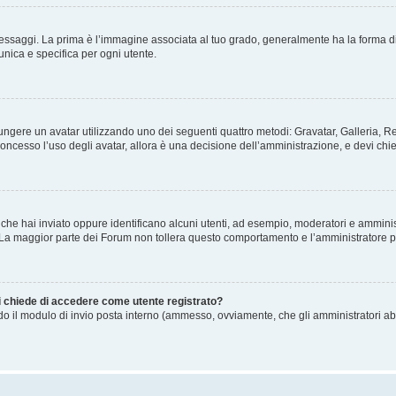
gi. La prima è l’immagine associata al tuo grado, generalmente ha la forma di stelle
nica e specifica per ogni utente.
ggiungere un avatar utilizzando uno dei seguenti quattro metodi: Gravatar, Galleria,
oncesso l’uso degli avatar, allora è una decisione dell’amministrazione, e devi chie
 che hai inviato oppure identificano alcuni utenti, ad esempio, moderatori e amminis
. La maggior parte dei Forum non tollera questo comportamento e l’amministratore 
mi chiede di accedere come utente registrato?
ando il modulo di invio posta interno (ammesso, ovviamente, che gli amministratori a