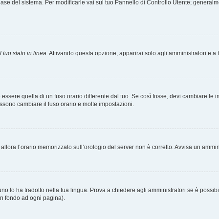
tabase del sistema. Per modificarle vai sul tuo Pannello di Controllo Utente; gener
 tuo stato in linea
. Attivando questa opzione, apparirai solo agli amministratori e a 
ere quella di un fuso orario differente dal tuo. Se così fosse, devi cambiare le impo
ossono cambiare il fuso orario e molte impostazioni.
a, allora l’orario memorizzato sull’orologio del server non è corretto. Avvisa un ammi
o lo ha tradotto nella tua lingua. Prova a chiedere agli amministratori se è possibil
 in fondo ad ogni pagina).