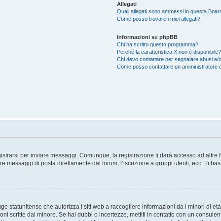
Allegati
Quali allegati sono ammessi in questa Boar
Come posso trovare i miei allegati?
Informazioni su phpBB
Chi ha scritto questo programma?
Perché la caratteristica X non è disponibile?
Chi devo contattare per segnalare abusi e/o
Come posso contattare un amministratore 
trarsi per inviare messaggi. Comunque, la registrazione ti darà accesso ad altre fun
re messaggi di posta direttamente dal forum, l’iscrizione a gruppi utenti, ecc. Ti ba
 statunitense che autorizza i siti web a raccogliere informazioni da i minori di età
oni scritte dal minore. Se hai dubbi o incertezze, mettiti in contatto con un consule