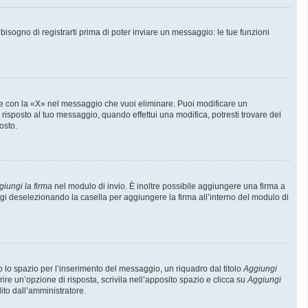
sogno di registrarti prima di poter inviare un messaggio: le tue funzioni
e con la «X» nel messaggio che vuoi eliminare. Puoi modificare un
isposto al tuo messaggio, quando effettui una modifica, potresti trovare del
osto.
giungi la firma
nel modulo di invio. È inoltre possibile aggiungere una firma a
ggi deselezionando la casella per aggiungere la firma all’interno del modulo di
lo spazio per l’inserimento del messaggio, un riquadro dal titolo
Aggiungi
rire un’opzione di risposta, scrivila nell’apposito spazio e clicca su
Aggiungi
lito dall’amministratore.