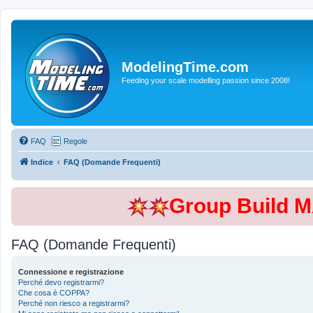
ModelingTime.com
Feeding your scale modelling passion since 2008!
FAQ
Regole
Indice
FAQ (Domande Frequenti)
Group Build 
FAQ (Domande Frequenti)
Connessione e registrazione
Perché devo registrarmi?
Che cosa è COPPA?
Perché non riesco a registrarmi?