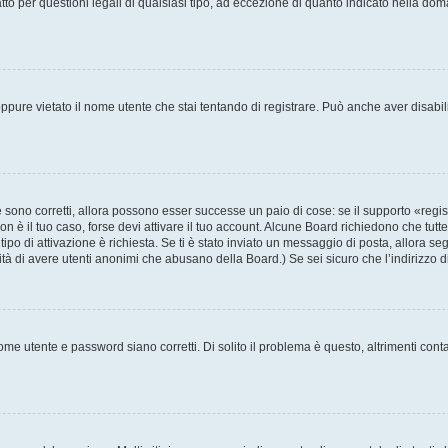
to per questioni legali di qualsiasi tipo, ad eccezione di quanto indicato nella do
pure vietato il nome utente che stai tentando di registrare. Può anche aver disabilita
sono corretti, allora possono esser successe un paio di cose: se il supporto «regis
non è il tuo caso, forse devi attivare il tuo account. Alcune Board richiedono che tutt
tipo di attivazione è richiesta. Se ti è stato inviato un messaggio di posta, allora se
ilità di avere utenti anonimi che abusano della Board.) Se sei sicuro che l’indirizzo 
me utente e password siano corretti. Di solito il problema è questo, altrimenti cont