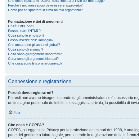
Che cos’è il pulsante “Salva” nella finestra di invio dei messaggi?
Perché il mio messaggio deve essere approvato?
Come posso spostare in cima un mio argomento?
Formattazione e tipi di argomenti
Cos’è il BBCode?
Posso usare l’HTML?
Cosa sono le emoticon?
Posso inserire delle immagini?
Che cosa sono gli annunci globali?
Cosa sono gli annunci?
Cosa sono gli argomenti importanti?
Cosa sono gli argomenti bloccati?
Che cosa sono le icone argomento?
Connessione e registrazione
Perché devo registrarmi?
Potresti non averne bisogno: dipende dagli amministratori se è necessario regis
un’immagine personale definibile, messaggistica privata, la possibilità di invia
Top
Che cosa è COPPA?
COPPA, o Legge sulla Privacy per la protezione dei minori del 1998, è una legge
parte del genitore o tutore legale, permettendo la registrazione delle informazi