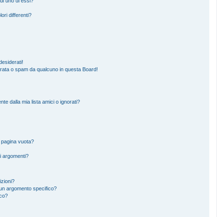
di uno di essi?
ori differenti?
esiderati!
erata o spam da qualcuno in questa Board!
 dalla mia lista amici o ignorati?
a pagina vuota?
i argomenti?
izioni?
un argomento specifico?
ico?