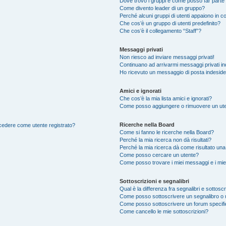
Dove trovo i gruppi e come posso far parte 
Come divento leader di un gruppo?
Perché alcuni gruppi di utenti appaiono in col
Che cos’è un gruppo di utenti predefinito?
Che cos’è il collegamento “Staff”?
Messaggi privati
Non riesco ad inviare messaggi privati!
Continuano ad arrivarmi messaggi privati ind
Ho ricevuto un messaggio di posta indesid
Amici e ignorati
Che cos’è la mia lista amici e ignorati?
Come posso aggiungere o rimuovere un utente
Ricerche nella Board
accedere come utente registrato?
Come si fanno le ricerche nella Board?
Perché la mia ricerca non dà risultati?
Perché la mia ricerca dà come risultato un
Come posso cercare un utente?
Come posso trovare i miei messaggi e i mie
Sottoscrizioni e segnalibri
Qual è la differenza fra segnalibri e sottoscr
Come posso sottoscrivere un segnalibro o 
Come posso sottoscrivere un forum specif
Come cancello le mie sottoscrizioni?