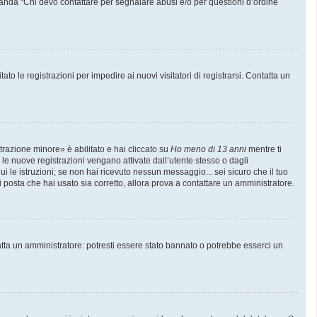
manda “Chi devo contattare per segnalare abusi e/o per questioni d’ordine
to le registrazioni per impedire ai nuovi visitatori di registrarsi. Contatta un
trazione minore» è abilitato e hai cliccato su
Ho meno di 13 anni
mentre ti
e le nuove registrazioni vengano attivate dall’utente stesso o dagli
gui le istruzioni; se non hai ricevuto nessun messaggio... sei sicuro che il tuo
di posta che hai usato sia corretto, allora prova a contattare un amministratore.
atta un amministratore: potresti essere stato bannato o potrebbe esserci un