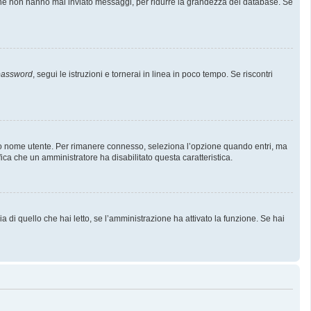
i che non hanno mai inviato messaggi, per ridurre la grandezza del database. Se
 password
, segui le istruzioni e tornerai in linea in poco tempo. Se riscontri
l tuo nome utente. Per rimanere connesso, seleziona l’opzione quando entri, ma
fica che un amministratore ha disabilitato questa caratteristica.
 di quello che hai letto, se l’amministrazione ha attivato la funzione. Se hai