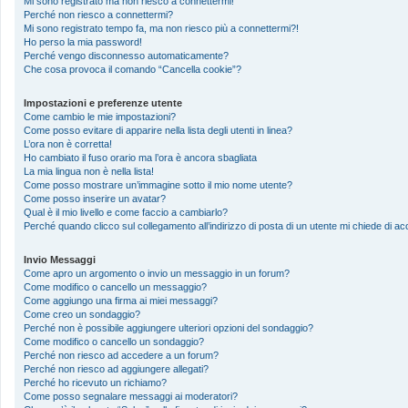
Mi sono registrato ma non riesco a connettermi!
Perché non riesco a connettermi?
Mi sono registrato tempo fa, ma non riesco più a connettermi?!
Ho perso la mia password!
Perché vengo disconnesso automaticamente?
Che cosa provoca il comando “Cancella cookie”?
Impostazioni e preferenze utente
Come cambio le mie impostazioni?
Come posso evitare di apparire nella lista degli utenti in linea?
L’ora non è corretta!
Ho cambiato il fuso orario ma l’ora è ancora sbagliata
La mia lingua non è nella lista!
Come posso mostrare un’immagine sotto il mio nome utente?
Come posso inserire un avatar?
Qual è il mio livello e come faccio a cambiarlo?
Perché quando clicco sul collegamento all’indirizzo di posta di un utente mi chiede di 
Invio Messaggi
Come apro un argomento o invio un messaggio in un forum?
Come modifico o cancello un messaggio?
Come aggiungo una firma ai miei messaggi?
Come creo un sondaggio?
Perché non è possibile aggiungere ulteriori opzioni del sondaggio?
Come modifico o cancello un sondaggio?
Perché non riesco ad accedere a un forum?
Perché non riesco ad aggiungere allegati?
Perché ho ricevuto un richiamo?
Come posso segnalare messaggi ai moderatori?