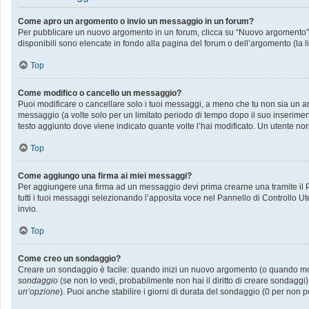
Come apro un argomento o invio un messaggio in un forum?
Per pubblicare un nuovo argomento in un forum, clicca su “Nuovo argomento”. P
disponibili sono elencate in fondo alla pagina del forum o dell’argomento (la l
Top
Come modifico o cancello un messaggio?
Puoi modificare o cancellare solo i tuoi messaggi, a meno che tu non sia un
messaggio (a volte solo per un limitato periodo di tempo dopo il suo inserime
testo aggiunto dove viene indicato quante volte l’hai modificato. Un utente
Top
Come aggiungo una firma ai miei messaggi?
Per aggiungere una firma ad un messaggio devi prima crearne una tramite il Pa
tutti i tuoi messaggi selezionando l’apposita voce nel Pannello di Controllo Ut
invio.
Top
Come creo un sondaggio?
Creare un sondaggio è facile: quando inizi un nuovo argomento (o quando modif
sondaggio
(se non lo vedi, probabilmente non hai il diritto di creare sondaggi)
un’opzione
). Puoi anche stabilire i giorni di durata del sondaggio (0 per non p