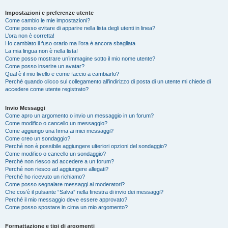
Impostazioni e preferenze utente
Come cambio le mie impostazioni?
Come posso evitare di apparire nella lista degli utenti in linea?
L’ora non è corretta!
Ho cambiato il fuso orario ma l’ora è ancora sbagliata
La mia lingua non è nella lista!
Come posso mostrare un’immagine sotto il mio nome utente?
Come posso inserire un avatar?
Qual è il mio livello e come faccio a cambiarlo?
Perché quando clicco sul collegamento all’indirizzo di posta di un utente mi chiede di
accedere come utente registrato?
Invio Messaggi
Come apro un argomento o invio un messaggio in un forum?
Come modifico o cancello un messaggio?
Come aggiungo una firma ai miei messaggi?
Come creo un sondaggio?
Perché non è possibile aggiungere ulteriori opzioni del sondaggio?
Come modifico o cancello un sondaggio?
Perché non riesco ad accedere a un forum?
Perché non riesco ad aggiungere allegati?
Perché ho ricevuto un richiamo?
Come posso segnalare messaggi ai moderatori?
Che cos’è il pulsante “Salva” nella finestra di invio dei messaggi?
Perché il mio messaggio deve essere approvato?
Come posso spostare in cima un mio argomento?
Formattazione e tipi di argomenti