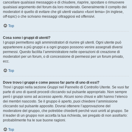
cancellare qualsiasi messaggio e di chiudere, riaprire, spostare o rimuovere
qualsiasi argomento del forum da loro moderato. Generalmente il compito dei
moderatori è quello di evitare che gli utenti vadano «fuori tema» (in inglese,
off-topic
) o che scrivano messaggi oltraggiosi ed offensivi.
Top
Cosa sono i gruppi di utenti?
I gruppi permettono agli amministratori di riunire gli utenti. Ogni utente può
appartenere a più gruppi e a ogni gruppo possono venire assegnati diversi
permessi. Questo facilita l’amministratore nelle operazioni di creazione di
moderatori per un forum, o di concessione di permessi per un forum privato,
ecc.
Top
Dove trovo i gruppi e come posso far parte di uno di essi?
Trovi i gruppi nella sezione
Gruppi
nel Pannello di Controllo Utente. Se vuoi far
parte di uno di questi procedi cliccando sul pulsante appropriato. Non sempre
però i gruppi sono ad
accesso aperto
. Alcuni sono chiusi e altri hanno l’elenco
dei membri nascosto. Se il gruppo è aperto, puoi chiedere l’ammissione
cliccando sul pulsante apposito. Dovrai ottenere l’approvazione del
moderatore del gruppo, che potrebbe chiederti perché vuoi unirti al gruppo. Se
il leader di un gruppo non accetta la tua richiesta, sei pregato di non assillarlo:
probabilmente ha le sue buone ragioni.
Top