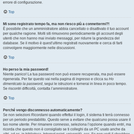
errore di configurazione.
Top
Mi sono registrato tempo fa, ma non riesco più a connettermi?!
È possibile che un amministratore abbia cancellato o disattivato il tuo account
per qualche ragione. Molti siti rimuovono periodicamente gli account degli
utenti che non hanno mai inviato messaggi, per ridurre la grandezza del
database. Se il motivo è quest’ultimo registrati nuovamente e cerca di farti
coinvolgere maggiormente nelle discussioni.
Top
Ho perso la mia password!
Niente panico! La tua password non può essere recuperata, ma può essere
rigenerata. Per far questo vai nella pagina di ingresso e clicca su
Ho
dimenticato la password
, segui le istruzioni e tornerai in linea in poco tempo.
Se riscontri difficoltà, contatta l’amministratore.
Top
Perché vengo disconnesso automaticamente?
Se non selezioni
Ricordami
quando effettui il login, il sistema ti terrà connesso
per un periodo prestabilito. Questo serve a evitare che qualcuno possa usare il
tuo nome utente. Per rimanere connesso, seleziona l’opzione quando entri, ma
ricorda che questo non è consigliato se ti colleghi da un PC usato anche da