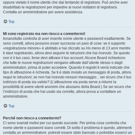
oppure vietato il nome utente che stai tentando di registrare. Può anche aver
disabilitato le registrazioni per impedire ai nuovi visitatori di registrarsi.
Contatta un amministratore per avere assistenza.
Top
Mi sono registrato ma non riesco a connettermi!
Innanzitutto controlla di aver inserito nome utente e password esattamente. Se
sono corretti, allora possono esser successe un paio di cose: se il supporto
«registrazione minore» è abilitato e hai cliccato su
Ho meno di 13 anni
mentre
ti stavi registrando, allora devi seguire le istruzioni che hai ricevuto. Se questo
non è il tuo caso, forse devi attivare il tuo account. Alcune Board richiedono
che tutte le nuove registrazioni vengano attivate dall’utente stesso o dagli
amministratori, prima di poter accedere. Quando ti registri ti verrà indicato che
tipo di attivazione è richiesta. Se ti è stato inviato un messaggio di posta, allora
segui le istruzioni; se non hai ricevuto nessun messaggio... sei sicuro che il tuo
indirizzo di posta sia valido? (L’attivazione via posta serve a ridurre la
possibilità di avere utenti anonimi che abusano della Board.) Se sei sicuro che
l’indirizzo di posta che hai usato sia corretto, allora prova a contattare un
amministratore.
Top
Perché non riesco a connettermi?
Ci sono svariati motivi per cui questo succede. Per prima cosa controlla che
nome utente e password siano corretti. Di solito il problema è questo, altrimenti
contatta un amministratore: potresti essere stato bannato o potrebbe esserci un