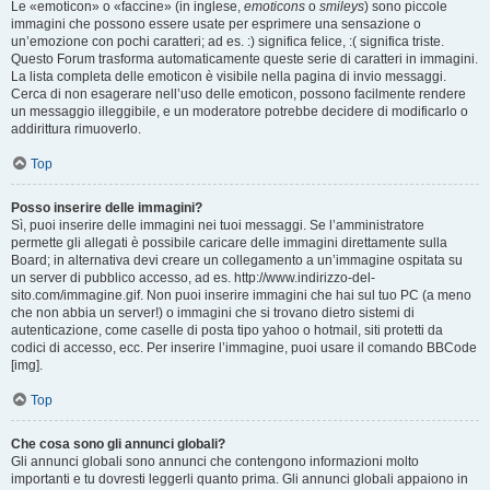
Le «emoticon» o «faccine» (in inglese,
emoticons
o
smileys
) sono piccole
immagini che possono essere usate per esprimere una sensazione o
un’emozione con pochi caratteri; ad es. :) significa felice, :( significa triste.
Questo Forum trasforma automaticamente queste serie di caratteri in immagini.
La lista completa delle emoticon è visibile nella pagina di invio messaggi.
Cerca di non esagerare nell’uso delle emoticon, possono facilmente rendere
un messaggio illeggibile, e un moderatore potrebbe decidere di modificarlo o
addirittura rimuoverlo.
Top
Posso inserire delle immagini?
Sì, puoi inserire delle immagini nei tuoi messaggi. Se l’amministratore
permette gli allegati è possibile caricare delle immagini direttamente sulla
Board; in alternativa devi creare un collegamento a un’immagine ospitata su
un server di pubblico accesso, ad es. http://www.indirizzo-del-
sito.com/immagine.gif. Non puoi inserire immagini che hai sul tuo PC (a meno
che non abbia un server!) o immagini che si trovano dietro sistemi di
autenticazione, come caselle di posta tipo yahoo o hotmail, siti protetti da
codici di accesso, ecc. Per inserire l’immagine, puoi usare il comando BBCode
[img].
Top
Che cosa sono gli annunci globali?
Gli annunci globali sono annunci che contengono informazioni molto
importanti e tu dovresti leggerli quanto prima. Gli annunci globali appaiono in