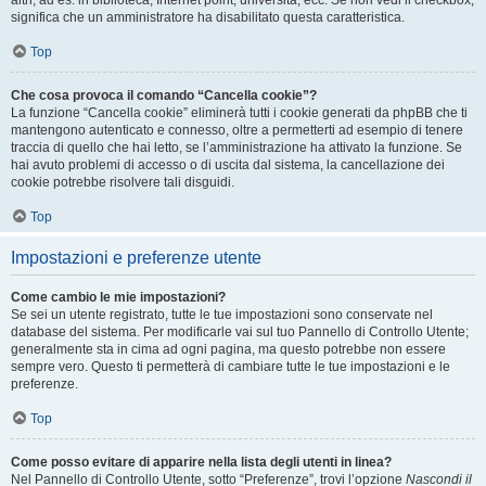
altri, ad es. in biblioteca, Internet point, università, ecc. Se non vedi il checkbox,
significa che un amministratore ha disabilitato questa caratteristica.
Top
Che cosa provoca il comando “Cancella cookie”?
La funzione “Cancella cookie” eliminerà tutti i cookie generati da phpBB che ti
mantengono autenticato e connesso, oltre a permetterti ad esempio di tenere
traccia di quello che hai letto, se l’amministrazione ha attivato la funzione. Se
hai avuto problemi di accesso o di uscita dal sistema, la cancellazione dei
cookie potrebbe risolvere tali disguidi.
Top
Impostazioni e preferenze utente
Come cambio le mie impostazioni?
Se sei un utente registrato, tutte le tue impostazioni sono conservate nel
database del sistema. Per modificarle vai sul tuo Pannello di Controllo Utente;
generalmente sta in cima ad ogni pagina, ma questo potrebbe non essere
sempre vero. Questo ti permetterà di cambiare tutte le tue impostazioni e le
preferenze.
Top
Come posso evitare di apparire nella lista degli utenti in linea?
Nel Pannello di Controllo Utente, sotto “Preferenze”, trovi l’opzione
Nascondi il