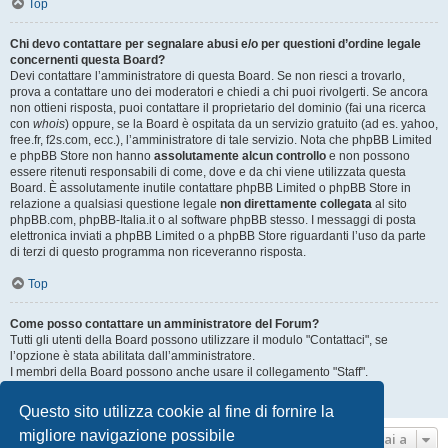
Top
Chi devo contattare per segnalare abusi e/o per questioni d’ordine legale
concernenti questa Board?
Devi contattare l’amministratore di questa Board. Se non riesci a trovarlo,
prova a contattare uno dei moderatori e chiedi a chi puoi rivolgerti. Se ancora
non ottieni risposta, puoi contattare il proprietario del dominio (fai una ricerca
con
whois
) oppure, se la Board è ospitata da un servizio gratuito (ad es. yahoo,
free.fr, f2s.com, ecc.), l’amministratore di tale servizio. Nota che phpBB Limited
e phpBB Store non hanno
assolutamente alcun controllo
e non possono
essere ritenuti responsabili di come, dove e da chi viene utilizzata questa
Board. È assolutamente inutile contattare phpBB Limited o phpBB Store in
relazione a qualsiasi questione legale
non direttamente collegata
al sito
phpBB.com, phpBB-Italia.it o al software phpBB stesso. I messaggi di posta
elettronica inviati a phpBB Limited o a phpBB Store riguardanti l’uso da parte
di terzi di questo programma non riceveranno risposta.
Top
Come posso contattare un amministratore del Forum?
Tutti gli utenti della Board possono utilizzare il modulo "Contattaci", se
l’opzione è stata abilitata dall’amministratore.
I membri della Board possono anche usare il collegamento "Staff".
Top
Questo sito utilizza cookie al fine di fornire la
migliore navigazione possibile
Vai a