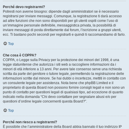
Perché devo registrarmi?
Potresti non averne bisogno: dipende dagli amministratori se è necessario
registrarsi per inviare messaggi. Comunque, la registrazione ti darà accesso
ad altre funzioni che non sono disponibili per gli utenti ospiti come l’uso di
un’immagine personale definibile, messaggistica privata, la possibilità di
inviare messaggi di posta direttamente dal forum, l’iscrizione a gruppi utenti,
ecc. Ti bastano pochi secondi per registrarti e quindi ti raccomandiamo di farlo.
Top
Che cosa è COPPA?
COPPA, o Legge sulla Privacy per la protezione dei minori del 1998, è una
legge statunitense che autorizza i siti web a raccogliere informazioni da i
minori di età inferiore a 13 anni. Per avere tale consenso serve una richiesta
scritta da parte del genitore o tutore legale, permettendo la registrazione delle
informazioni scritte dal minore. Se hai dubbi o incertezze, mettiti in contatto con
un consulente legale per assistenza. Nota bene che phpBB Limited e il
proprietario di questa Board non possono fornire consigli legali e non sono un
punto di contatto per questioni legali di qualsiasi tipo, ad eccezione di quanto
indicato nella domanda “Chi devo contattare per segnalare abusi e/o per
questioni d’ordine legale concernenti questa Board?”.
Top
Perché non riesco a registrarmi?
È possibile che l’amministratore della Board abbia bannato il tuo indirizzo IP