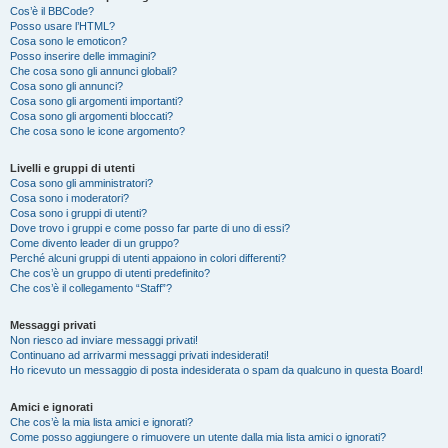
Cos’è il BBCode?
Posso usare l’HTML?
Cosa sono le emoticon?
Posso inserire delle immagini?
Che cosa sono gli annunci globali?
Cosa sono gli annunci?
Cosa sono gli argomenti importanti?
Cosa sono gli argomenti bloccati?
Che cosa sono le icone argomento?
Livelli e gruppi di utenti
Cosa sono gli amministratori?
Cosa sono i moderatori?
Cosa sono i gruppi di utenti?
Dove trovo i gruppi e come posso far parte di uno di essi?
Come divento leader di un gruppo?
Perché alcuni gruppi di utenti appaiono in colori differenti?
Che cos’è un gruppo di utenti predefinito?
Che cos’è il collegamento “Staff”?
Messaggi privati
Non riesco ad inviare messaggi privati!
Continuano ad arrivarmi messaggi privati indesiderati!
Ho ricevuto un messaggio di posta indesiderata o spam da qualcuno in questa Board!
Amici e ignorati
Che cos’è la mia lista amici e ignorati?
Come posso aggiungere o rimuovere un utente dalla mia lista amici o ignorati?