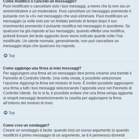
Come modifico o cancello un messaggio?
Puoi modificare o cancellare solo i tuoi messaggi, a meno che tu non sia un
amministratore o un moderatore. Puoi cancellare un messaggio premendo il
pulsante con la «X» nel messaggio che vuoi eliminare. Puoi modificare un
messaggio (a volte solo per un limitato periodo di tempo dopo il suo
inserimento) premendo il pulsante
modifica
nel messaggio in questione. Se
qualcuno ha già risposto al tuo messaggio, quando effettui una modifica,
potresti trovare del testo aggiunto dove viene indicato quante volte l’hai
modificato. Un utente normale, generalmente, non può cancellare un
messaggio dopo che qualcuno ha risposto.
Top
Come aggiungo una firma ai miei messaggi?
Per aggiungere una firma ad un messaggio devi prima crearne una tramite il
Pannello di Controllo Utente. Una volta creata, è possibile selezionare
l’opzione
Aggiungi la firma
nel modulo di invio. È inoltre possibile aggiungere
una firma a tutti i tuoi messaggi selezionando l’apposita voce nel Pannello di
Controllo Utente. Se lo si fa, è possibile evitare che una firma venga aggiunta
ai singoli messaggi deselezionando la casella per aggiungere la firma
all’interno del modulo di invio.
Top
Come creo un sondaggio?
Creare un sondaggio è facile: quando inizi un nuovo argomento (o quando
modifichi il primo messaggio di un argomento, se ti è permesso) dovresti