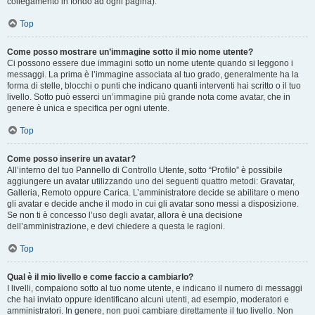
collegamento in fondo ad ogni pagina).
Top
Come posso mostrare un’immagine sotto il mio nome utente?
Ci possono essere due immagini sotto un nome utente quando si leggono i
messaggi. La prima è l’immagine associata al tuo grado, generalmente ha la
forma di stelle, blocchi o punti che indicano quanti interventi hai scritto o il tuo
livello. Sotto può esserci un’immagine più grande nota come avatar, che in
genere è unica e specifica per ogni utente.
Top
Come posso inserire un avatar?
All’interno del tuo Pannello di Controllo Utente, sotto “Profilo” è possibile
aggiungere un avatar utilizzando uno dei seguenti quattro metodi: Gravatar,
Galleria, Remoto oppure Carica. L’amministratore decide se abilitare o meno
gli avatar e decide anche il modo in cui gli avatar sono messi a disposizione.
Se non ti è concesso l’uso degli avatar, allora è una decisione
dell’amministrazione, e devi chiedere a questa le ragioni.
Top
Qual è il mio livello e come faccio a cambiarlo?
I livelli, compaiono sotto al tuo nome utente, e indicano il numero di messaggi
che hai inviato oppure identificano alcuni utenti, ad esempio, moderatori e
amministratori. In genere, non puoi cambiare direttamente il tuo livello. Non