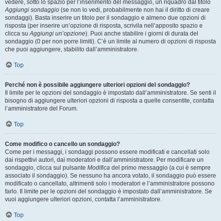
vedere, sotto lo spazio per l’inserimento del messaggio, un riquadro dal titolo
Aggiungi sondaggio
(se non lo vedi, probabilmente non hai il diritto di creare
sondaggi). Basta inserire un titolo per il sondaggio e almeno due opzioni di
risposta (per inserire un’opzione di risposta, scrivila nell’apposito spazio e
clicca su
Aggiungi un’opzione
). Puoi anche stabilire i giorni di durata del
sondaggio (0 per non porre limiti). C’è un limite al numero di opzioni di risposta
che puoi aggiungere, stabilito dall’amministratore.
Top
Perché non è possibile aggiungere ulteriori opzioni del sondaggio?
Il limite per le opzioni del sondaggio è impostato dall’amministratore. Se senti il
bisogno di aggiungere ulteriori opzioni di risposta a quelle consentite, contatta
l’amministratore del Forum.
Top
Come modifico o cancello un sondaggio?
Come per i messaggi, i sondaggi possono essere modificati e cancellati solo
dai rispettivi autori, dai moderatori e dall’amministratore. Per modificare un
sondaggio, clicca sul pulsante
Modifica
del primo messaggio (a cui è sempre
associato il sondaggio). Se nessuno ha ancora votato, il sondaggio può essere
modificato o cancellato, altrimenti solo i moderatori e l’amministratore possono
farlo. Il limite per le opzioni del sondaggio è impostato dall’amministratore. Se
vuoi aggiungere ulteriori opzioni, contatta l’amministratore.
Top