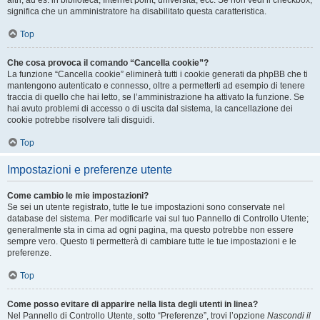
altri, ad es. in biblioteca, Internet point, università, ecc. Se non vedi il checkbox,
significa che un amministratore ha disabilitato questa caratteristica.
Top
Che cosa provoca il comando “Cancella cookie”?
La funzione “Cancella cookie” eliminerà tutti i cookie generati da phpBB che ti
mantengono autenticato e connesso, oltre a permetterti ad esempio di tenere
traccia di quello che hai letto, se l’amministrazione ha attivato la funzione. Se
hai avuto problemi di accesso o di uscita dal sistema, la cancellazione dei
cookie potrebbe risolvere tali disguidi.
Top
Impostazioni e preferenze utente
Come cambio le mie impostazioni?
Se sei un utente registrato, tutte le tue impostazioni sono conservate nel
database del sistema. Per modificarle vai sul tuo Pannello di Controllo Utente;
generalmente sta in cima ad ogni pagina, ma questo potrebbe non essere
sempre vero. Questo ti permetterà di cambiare tutte le tue impostazioni e le
preferenze.
Top
Come posso evitare di apparire nella lista degli utenti in linea?
Nel Pannello di Controllo Utente, sotto “Preferenze”, trovi l’opzione
Nascondi il