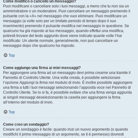
Come modifico o cancello un messaggio?
Puoi modificare o cancellare solo i tuoi messaggi, a meno che tu non sia un
amministratore o un moderatore. Puoi cancellare un messaggio premendo il
pulsante con la «X» nel messaggio che vuoi eliminare. Puoi modificare un
messaggio (a volte solo per un limitato periodo di tempo dopo il suo
inserimento) premendo il pulsante
modifica
nel messaggio in questione. Se
qualcuno ha già risposto al tuo messaggio, quando effettui una modifica,
potresti trovare del testo aggiunto dove viene indicato quante volte l’hai
modificato. Un utente normale, generalmente, non può cancellare un
messaggio dopo che qualcuno ha risposto.
Top
Come aggiungo una firma ai miei messaggi?
Per aggiungere una firma ad un messaggio devi prima crearne una tramite il
Pannello di Controllo Utente. Una volta creata, è possibile selezionare
l’opzione
Aggiungi la firma
nel modulo di invio. È inoltre possibile aggiungere
una firma a tutti i tuoi messaggi selezionando l’apposita voce nel Pannello di
Controllo Utente. Se lo si fa, è possibile evitare che una firma venga aggiunta
ai singoli messaggi deselezionando la casella per aggiungere la firma
all’interno del modulo di invio.
Top
Come creo un sondaggio?
Creare un sondaggio è facile: quando inizi un nuovo argomento (o quando
modifichi il primo messaggio di un argomento, se ti è permesso) dovresti