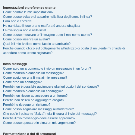
Impostazioni e preferenze utente
Come cambio le mie impostazioni?
Come posso evitare di apparire nella lista degli utenti in linea?
L’ora non è corretta!
Ho cambiato il fuso orario ma l’ora è ancora sbagliata
La mia lingua non è nella lista!
Come posso mostrare un’immagine sotto il mio nome utente?
Come posso inserire un avatar?
Qual è il mio livello e come faccio a cambiarlo?
Perché quando clicco sul collegamento all’indirizzo di posta di un utente mi chiede di
accedere come utente registrato?
Invio Messaggi
Come apro un argomento o invio un messaggio in un forum?
Come modifico o cancello un messaggio?
Come aggiungo una firma ai miei messaggi?
Come creo un sondaggio?
Perché non è possibile aggiungere ulteriori opzioni del sondaggio?
Come modifico o cancello un sondaggio?
Perché non riesco ad accedere a un forum?
Perché non riesco ad aggiungere allegati?
Perché ho ricevuto un richiamo?
Come posso segnalare messaggi ai moderatori?
Che cos’è il pulsante “Salva” nella finestra di invio dei messaggi?
Perché il mio messaggio deve essere approvato?
Come posso spostare in cima un mio argomento?
Formattazione e tipi di argomenti