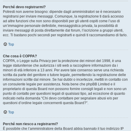
Perché devo registrarmi?
Potresti non averne bisogno: dipende dagli amministratori se è necessario
registrarsi per inviare messaggi. Comunque, la registrazione ti darà accesso
ad altre funzioni che non sono disponibili per gli utenti ospiti come l’uso di
un’immagine personale definibile, messaggistica privata, la possibilità di
inviare messaggi di posta direttamente dal forum, l’iscrizione a gruppi utenti,
ecc. Ti bastano pochi secondi per registrarti e quindi ti raccomandiamo di farlo.
Top
Che cosa è COPPA?
COPPA, o Legge sulla Privacy per la protezione dei minori del 1998, è una
legge statunitense che autorizza i siti web a raccogliere informazioni da i
minori di età inferiore a 13 anni. Per avere tale consenso serve una richiesta
scritta da parte del genitore o tutore legale, permettendo la registrazione delle
informazioni scritte dal minore. Se hai dubbi o incertezze, mettiti in contatto con
un consulente legale per assistenza. Nota bene che phpBB Limited e il
proprietario di questa Board non possono fornire consigli legali e non sono un
punto di contatto per questioni legali di qualsiasi tipo, ad eccezione di quanto
indicato nella domanda “Chi devo contattare per segnalare abusi e/o per
questioni d’ordine legale concernenti questa Board?”.
Top
Perché non riesco a registrarmi?
È possibile che l’amministratore della Board abbia bannato il tuo indirizzo IP