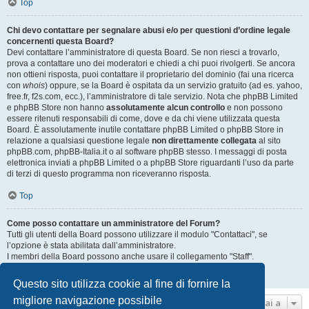
Top
Chi devo contattare per segnalare abusi e/o per questioni d’ordine legale
concernenti questa Board?
Devi contattare l’amministratore di questa Board. Se non riesci a trovarlo,
prova a contattare uno dei moderatori e chiedi a chi puoi rivolgerti. Se ancora
non ottieni risposta, puoi contattare il proprietario del dominio (fai una ricerca
con
whois
) oppure, se la Board è ospitata da un servizio gratuito (ad es. yahoo,
free.fr, f2s.com, ecc.), l’amministratore di tale servizio. Nota che phpBB Limited
e phpBB Store non hanno
assolutamente alcun controllo
e non possono
essere ritenuti responsabili di come, dove e da chi viene utilizzata questa
Board. È assolutamente inutile contattare phpBB Limited o phpBB Store in
relazione a qualsiasi questione legale
non direttamente collegata
al sito
phpBB.com, phpBB-Italia.it o al software phpBB stesso. I messaggi di posta
elettronica inviati a phpBB Limited o a phpBB Store riguardanti l’uso da parte
di terzi di questo programma non riceveranno risposta.
Top
Come posso contattare un amministratore del Forum?
Tutti gli utenti della Board possono utilizzare il modulo "Contattaci", se
l’opzione è stata abilitata dall’amministratore.
I membri della Board possono anche usare il collegamento "Staff".
Top
Questo sito utilizza cookie al fine di fornire la
migliore navigazione possibile
Vai a