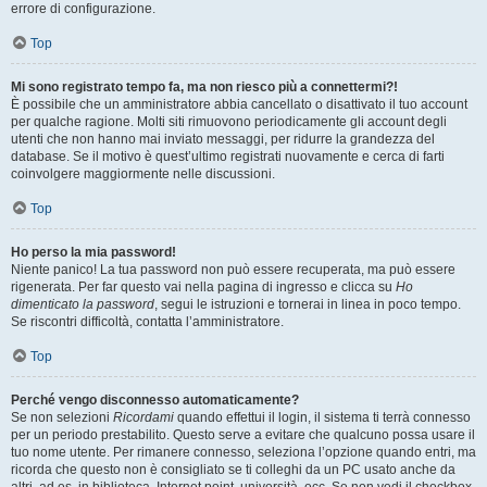
errore di configurazione.
Top
Mi sono registrato tempo fa, ma non riesco più a connettermi?!
È possibile che un amministratore abbia cancellato o disattivato il tuo account
per qualche ragione. Molti siti rimuovono periodicamente gli account degli
utenti che non hanno mai inviato messaggi, per ridurre la grandezza del
database. Se il motivo è quest’ultimo registrati nuovamente e cerca di farti
coinvolgere maggiormente nelle discussioni.
Top
Ho perso la mia password!
Niente panico! La tua password non può essere recuperata, ma può essere
rigenerata. Per far questo vai nella pagina di ingresso e clicca su
Ho
dimenticato la password
, segui le istruzioni e tornerai in linea in poco tempo.
Se riscontri difficoltà, contatta l’amministratore.
Top
Perché vengo disconnesso automaticamente?
Se non selezioni
Ricordami
quando effettui il login, il sistema ti terrà connesso
per un periodo prestabilito. Questo serve a evitare che qualcuno possa usare il
tuo nome utente. Per rimanere connesso, seleziona l’opzione quando entri, ma
ricorda che questo non è consigliato se ti colleghi da un PC usato anche da