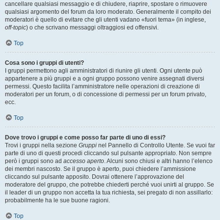
cancellare qualsiasi messaggio e di chiudere, riaprire, spostare o rimuovere
qualsiasi argomento del forum da loro moderato. Generalmente il compito dei
moderatori è quello di evitare che gli utenti vadano «fuori tema» (in inglese,
off-topic
) o che scrivano messaggi oltraggiosi ed offensivi.
Top
Cosa sono i gruppi di utenti?
I gruppi permettono agli amministratori di riunire gli utenti. Ogni utente può
appartenere a più gruppi e a ogni gruppo possono venire assegnati diversi
permessi. Questo facilita l’amministratore nelle operazioni di creazione di
moderatori per un forum, o di concessione di permessi per un forum privato,
ecc.
Top
Dove trovo i gruppi e come posso far parte di uno di essi?
Trovi i gruppi nella sezione
Gruppi
nel Pannello di Controllo Utente. Se vuoi far
parte di uno di questi procedi cliccando sul pulsante appropriato. Non sempre
però i gruppi sono ad
accesso aperto
. Alcuni sono chiusi e altri hanno l’elenco
dei membri nascosto. Se il gruppo è aperto, puoi chiedere l’ammissione
cliccando sul pulsante apposito. Dovrai ottenere l’approvazione del
moderatore del gruppo, che potrebbe chiederti perché vuoi unirti al gruppo. Se
il leader di un gruppo non accetta la tua richiesta, sei pregato di non assillarlo:
probabilmente ha le sue buone ragioni.
Top