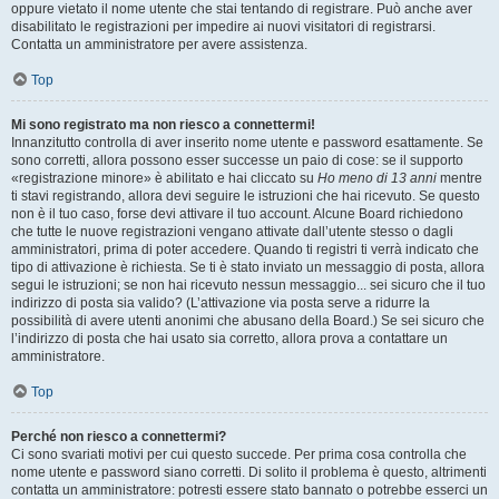
oppure vietato il nome utente che stai tentando di registrare. Può anche aver
disabilitato le registrazioni per impedire ai nuovi visitatori di registrarsi.
Contatta un amministratore per avere assistenza.
Top
Mi sono registrato ma non riesco a connettermi!
Innanzitutto controlla di aver inserito nome utente e password esattamente. Se
sono corretti, allora possono esser successe un paio di cose: se il supporto
«registrazione minore» è abilitato e hai cliccato su
Ho meno di 13 anni
mentre
ti stavi registrando, allora devi seguire le istruzioni che hai ricevuto. Se questo
non è il tuo caso, forse devi attivare il tuo account. Alcune Board richiedono
che tutte le nuove registrazioni vengano attivate dall’utente stesso o dagli
amministratori, prima di poter accedere. Quando ti registri ti verrà indicato che
tipo di attivazione è richiesta. Se ti è stato inviato un messaggio di posta, allora
segui le istruzioni; se non hai ricevuto nessun messaggio... sei sicuro che il tuo
indirizzo di posta sia valido? (L’attivazione via posta serve a ridurre la
possibilità di avere utenti anonimi che abusano della Board.) Se sei sicuro che
l’indirizzo di posta che hai usato sia corretto, allora prova a contattare un
amministratore.
Top
Perché non riesco a connettermi?
Ci sono svariati motivi per cui questo succede. Per prima cosa controlla che
nome utente e password siano corretti. Di solito il problema è questo, altrimenti
contatta un amministratore: potresti essere stato bannato o potrebbe esserci un