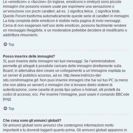
Le «emoticon» o «faccine» (in inglese,
emoticons
o
smileys
) sono piccole
immagini che possono essere usate per esprimere una sensazione o
un’emozione con pochi caratteri; ad es. :) significa felice, :( significa triste.
Questo Forum trasforma automaticamente queste serie di caratteri in immagini.
La lista completa delle emoticon è visibile nella pagina di invio messaggi.
Cerca di non esagerare nell’uso delle emoticon, possono facilmente rendere
un messaggio illeggibile, e un moderatore potrebbe decidere di modificarlo o
addirittura rimuoverlo.
Top
Posso inserire delle immagini?
Sì, puoi inserire delle immagini nei tuoi messaggi. Se l’amministratore
permette gli allegati è possibile caricare delle immagini direttamente sulla
Board; in alternativa devi creare un collegamento a un’immagine ospitata su
un server di pubblico accesso, ad es. http://www.indirizzo-del-
sito.com/immagine.gif. Non puoi inserire immagini che hai sul tuo PC (a meno
che non abbia un server!) o immagini che si trovano dietro sistemi di
autenticazione, come caselle di posta tipo yahoo o hotmail, siti protetti da
codici di accesso, ecc. Per inserire l’immagine, puoi usare il comando BBCode
[img].
Top
Che cosa sono gli annunci globali?
Gli annunci globali sono annunci che contengono informazioni molto
importanti e tu dovresti leggerli quanto prima. Gli annunci globali appaiono in