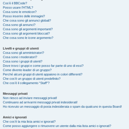
Cos’è il BBCode?
Posso usare l’HTML?
Cosa sono le emoticon?
Posso inserire delle immagini?
Che cosa sono gli annunci globali?
Cosa sono gli annunci?
Cosa sono gli argomenti importanti?
Cosa sono gli argomenti bloccati?
Che cosa sono le icone argomento?
Livelli e gruppi di utenti
Cosa sono gli amministratori?
Cosa sono i moderatori?
Cosa sono i gruppi di utenti?
Dove trovo i gruppi e come posso far parte di uno di essi?
Come divento leader di un gruppo?
Perché alcuni gruppi di utenti appaiono in colori differenti?
Che cos’è un gruppo di utenti predefinito?
Che cos’è il collegamento “Staff”?
Messaggi privati
Non riesco ad inviare messaggi privati!
Continuano ad arrivarmi messaggi privati indesiderati!
Ho ricevuto un messaggio di posta indesiderata o spam da qualcuno in questa Board!
Amici e ignorati
Che cos’è la mia lista amici e ignorati?
Come posso aggiungere o rimuovere un utente dalla mia lista amici o ignorati?