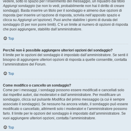
vedere, sotto lo spazio per l’inserimento del messaggio, un riquadro dal titolo
Aggiungi sondaggio
(se non lo vedi, probabilmente non hai il diritto di creare
sondaggi). Basta inserire un titolo per il sondaggio e almeno due opzioni di
risposta (per inserire un’opzione di risposta, scrivila nell’apposito spazio e
clicca su
Aggiungi un’opzione
). Puoi anche stabilire i giorni di durata del
sondaggio (0 per non porre limiti). C’è un limite al numero di opzioni di risposta
che puoi aggiungere, stabilito dall’amministratore.
Top
Perché non è possibile aggiungere ulteriori opzioni del sondaggio?
Il limite per le opzioni del sondaggio è impostato dall’amministratore. Se senti il
bisogno di aggiungere ulteriori opzioni di risposta a quelle consentite, contatta
l’amministratore del Forum.
Top
Come modifico o cancello un sondaggio?
Come per i messaggi, i sondaggi possono essere modificati e cancellati solo
dai rispettivi autori, dai moderatori e dall’amministratore. Per modificare un
sondaggio, clicca sul pulsante
Modifica
del primo messaggio (a cui è sempre
associato il sondaggio). Se nessuno ha ancora votato, il sondaggio può essere
modificato o cancellato, altrimenti solo i moderatori e l’amministratore possono
farlo. Il limite per le opzioni del sondaggio è impostato dall’amministratore. Se
vuoi aggiungere ulteriori opzioni, contatta l’amministratore.
Top