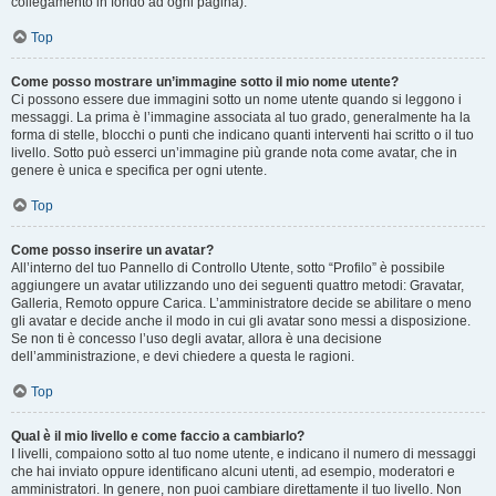
collegamento in fondo ad ogni pagina).
Top
Come posso mostrare un’immagine sotto il mio nome utente?
Ci possono essere due immagini sotto un nome utente quando si leggono i
messaggi. La prima è l’immagine associata al tuo grado, generalmente ha la
forma di stelle, blocchi o punti che indicano quanti interventi hai scritto o il tuo
livello. Sotto può esserci un’immagine più grande nota come avatar, che in
genere è unica e specifica per ogni utente.
Top
Come posso inserire un avatar?
All’interno del tuo Pannello di Controllo Utente, sotto “Profilo” è possibile
aggiungere un avatar utilizzando uno dei seguenti quattro metodi: Gravatar,
Galleria, Remoto oppure Carica. L’amministratore decide se abilitare o meno
gli avatar e decide anche il modo in cui gli avatar sono messi a disposizione.
Se non ti è concesso l’uso degli avatar, allora è una decisione
dell’amministrazione, e devi chiedere a questa le ragioni.
Top
Qual è il mio livello e come faccio a cambiarlo?
I livelli, compaiono sotto al tuo nome utente, e indicano il numero di messaggi
che hai inviato oppure identificano alcuni utenti, ad esempio, moderatori e
amministratori. In genere, non puoi cambiare direttamente il tuo livello. Non