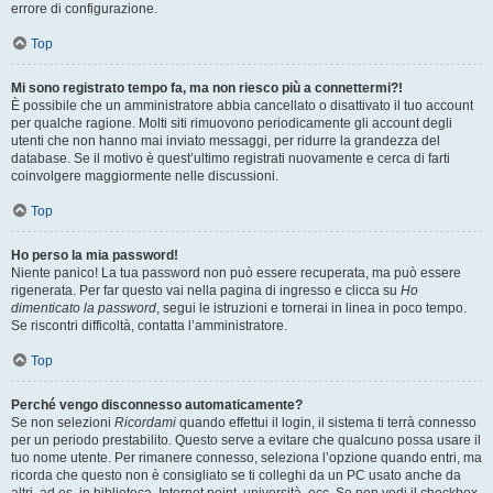
errore di configurazione.
Top
Mi sono registrato tempo fa, ma non riesco più a connettermi?!
È possibile che un amministratore abbia cancellato o disattivato il tuo account
per qualche ragione. Molti siti rimuovono periodicamente gli account degli
utenti che non hanno mai inviato messaggi, per ridurre la grandezza del
database. Se il motivo è quest’ultimo registrati nuovamente e cerca di farti
coinvolgere maggiormente nelle discussioni.
Top
Ho perso la mia password!
Niente panico! La tua password non può essere recuperata, ma può essere
rigenerata. Per far questo vai nella pagina di ingresso e clicca su
Ho
dimenticato la password
, segui le istruzioni e tornerai in linea in poco tempo.
Se riscontri difficoltà, contatta l’amministratore.
Top
Perché vengo disconnesso automaticamente?
Se non selezioni
Ricordami
quando effettui il login, il sistema ti terrà connesso
per un periodo prestabilito. Questo serve a evitare che qualcuno possa usare il
tuo nome utente. Per rimanere connesso, seleziona l’opzione quando entri, ma
ricorda che questo non è consigliato se ti colleghi da un PC usato anche da