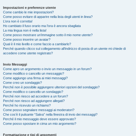
Impostazioni e preferenze utente
Come cambio le mie impostazioni?
Come posso evitare di apparire nella lista degli utenti in linea?
L’ora non è corretta!
Ho cambiato il fuso orario ma l’ora è ancora sbagliata
La mia lingua non è nella lista!
Come posso mostrare un’immagine sotto il mio nome utente?
Come posso inserire un avatar?
Qual è il mio livello e come faccio a cambiarlo?
Perché quando clicco sul collegamento all’indirizzo di posta di un utente mi chiede di
accedere come utente registrato?
Invio Messaggi
Come apro un argomento o invio un messaggio in un forum?
Come modifico o cancello un messaggio?
Come aggiungo una firma ai miei messaggi?
Come creo un sondaggio?
Perché non è possibile aggiungere ulteriori opzioni del sondaggio?
Come modifico o cancello un sondaggio?
Perché non riesco ad accedere a un forum?
Perché non riesco ad aggiungere allegati?
Perché ho ricevuto un richiamo?
Come posso segnalare messaggi ai moderatori?
Che cos’è il pulsante “Salva” nella finestra di invio dei messaggi?
Perché il mio messaggio deve essere approvato?
Come posso spostare in cima un mio argomento?
Formattazione e tipi di argomenti