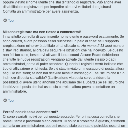
oppure vietato il nome utente che stai tentando di registrare. Può anche aver
disabilitato le registrazioni per impedire ai nuovi visitatori di registrarsi.
Contatta un amministratore per avere assistenza.
Top
Mi sono registrato ma non riesco a connettermi!
Innanzitutto controlla di aver inserito nome utente e password esattamente. Se
sono corretti, allora possono esser successe un paio di cose: se il supporto
«registrazione minore» è abilitato e hai cliccato su
Ho meno di 13 anni
mentre
ti stavi registrando, allora devi seguire le istruzioni che hai ricevuto. Se questo
non è il tuo caso, forse devi attivare il tuo account. Alcune Board richiedono
che tutte le nuove registrazioni vengano attivate dall’utente stesso o dagli
amministratori, prima di poter accedere. Quando ti registri ti verrà indicato che
tipo di attivazione è richiesta. Se ti è stato inviato un messaggio di posta, allora
segui le istruzioni; se non hai ricevuto nessun messaggio... sei sicuro che il tuo
indirizzo di posta sia valido? (L’attivazione via posta serve a ridurre la
possibilità di avere utenti anonimi che abusano della Board.) Se sei sicuro che
l’indirizzo di posta che hai usato sia corretto, allora prova a contattare un
amministratore.
Top
Perché non riesco a connettermi?
Ci sono svariati motivi per cui questo succede. Per prima cosa controlla che
nome utente e password siano corretti. Di solito il problema è questo, altrimenti
contatta un amministratore: potresti essere stato bannato o potrebbe esserci un