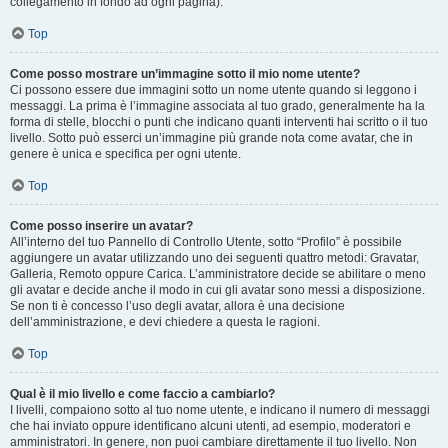
collegamento in fondo ad ogni pagina).
Top
Come posso mostrare un’immagine sotto il mio nome utente?
Ci possono essere due immagini sotto un nome utente quando si leggono i
messaggi. La prima è l’immagine associata al tuo grado, generalmente ha la
forma di stelle, blocchi o punti che indicano quanti interventi hai scritto o il tuo
livello. Sotto può esserci un’immagine più grande nota come avatar, che in
genere è unica e specifica per ogni utente.
Top
Come posso inserire un avatar?
All’interno del tuo Pannello di Controllo Utente, sotto “Profilo” è possibile
aggiungere un avatar utilizzando uno dei seguenti quattro metodi: Gravatar,
Galleria, Remoto oppure Carica. L’amministratore decide se abilitare o meno
gli avatar e decide anche il modo in cui gli avatar sono messi a disposizione.
Se non ti è concesso l’uso degli avatar, allora è una decisione
dell’amministrazione, e devi chiedere a questa le ragioni.
Top
Qual è il mio livello e come faccio a cambiarlo?
I livelli, compaiono sotto al tuo nome utente, e indicano il numero di messaggi
che hai inviato oppure identificano alcuni utenti, ad esempio, moderatori e
amministratori. In genere, non puoi cambiare direttamente il tuo livello. Non