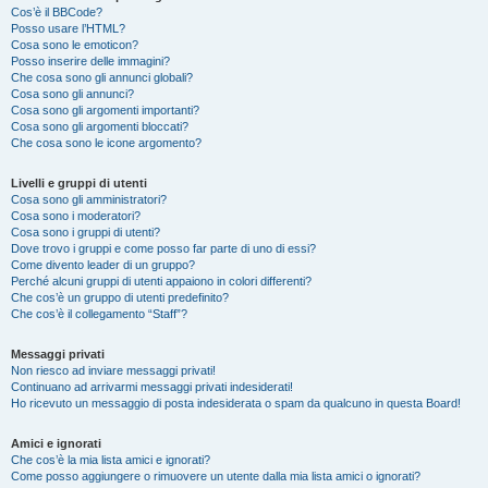
Cos’è il BBCode?
Posso usare l’HTML?
Cosa sono le emoticon?
Posso inserire delle immagini?
Che cosa sono gli annunci globali?
Cosa sono gli annunci?
Cosa sono gli argomenti importanti?
Cosa sono gli argomenti bloccati?
Che cosa sono le icone argomento?
Livelli e gruppi di utenti
Cosa sono gli amministratori?
Cosa sono i moderatori?
Cosa sono i gruppi di utenti?
Dove trovo i gruppi e come posso far parte di uno di essi?
Come divento leader di un gruppo?
Perché alcuni gruppi di utenti appaiono in colori differenti?
Che cos’è un gruppo di utenti predefinito?
Che cos’è il collegamento “Staff”?
Messaggi privati
Non riesco ad inviare messaggi privati!
Continuano ad arrivarmi messaggi privati indesiderati!
Ho ricevuto un messaggio di posta indesiderata o spam da qualcuno in questa Board!
Amici e ignorati
Che cos’è la mia lista amici e ignorati?
Come posso aggiungere o rimuovere un utente dalla mia lista amici o ignorati?