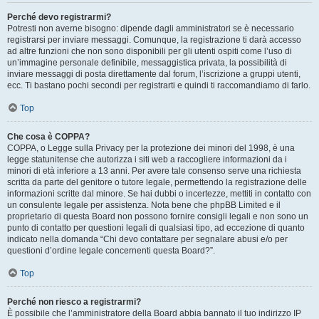
Perché devo registrarmi?
Potresti non averne bisogno: dipende dagli amministratori se è necessario
registrarsi per inviare messaggi. Comunque, la registrazione ti darà accesso
ad altre funzioni che non sono disponibili per gli utenti ospiti come l’uso di
un’immagine personale definibile, messaggistica privata, la possibilità di
inviare messaggi di posta direttamente dal forum, l’iscrizione a gruppi utenti,
ecc. Ti bastano pochi secondi per registrarti e quindi ti raccomandiamo di farlo.
Top
Che cosa è COPPA?
COPPA, o Legge sulla Privacy per la protezione dei minori del 1998, è una
legge statunitense che autorizza i siti web a raccogliere informazioni da i
minori di età inferiore a 13 anni. Per avere tale consenso serve una richiesta
scritta da parte del genitore o tutore legale, permettendo la registrazione delle
informazioni scritte dal minore. Se hai dubbi o incertezze, mettiti in contatto con
un consulente legale per assistenza. Nota bene che phpBB Limited e il
proprietario di questa Board non possono fornire consigli legali e non sono un
punto di contatto per questioni legali di qualsiasi tipo, ad eccezione di quanto
indicato nella domanda “Chi devo contattare per segnalare abusi e/o per
questioni d’ordine legale concernenti questa Board?”.
Top
Perché non riesco a registrarmi?
È possibile che l’amministratore della Board abbia bannato il tuo indirizzo IP