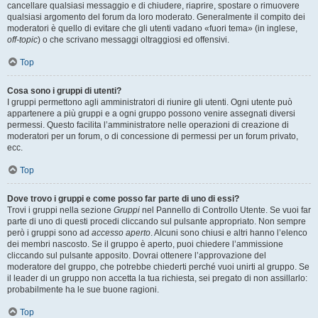
cancellare qualsiasi messaggio e di chiudere, riaprire, spostare o rimuovere
qualsiasi argomento del forum da loro moderato. Generalmente il compito dei
moderatori è quello di evitare che gli utenti vadano «fuori tema» (in inglese,
off-topic
) o che scrivano messaggi oltraggiosi ed offensivi.
Top
Cosa sono i gruppi di utenti?
I gruppi permettono agli amministratori di riunire gli utenti. Ogni utente può
appartenere a più gruppi e a ogni gruppo possono venire assegnati diversi
permessi. Questo facilita l’amministratore nelle operazioni di creazione di
moderatori per un forum, o di concessione di permessi per un forum privato,
ecc.
Top
Dove trovo i gruppi e come posso far parte di uno di essi?
Trovi i gruppi nella sezione
Gruppi
nel Pannello di Controllo Utente. Se vuoi far
parte di uno di questi procedi cliccando sul pulsante appropriato. Non sempre
però i gruppi sono ad
accesso aperto
. Alcuni sono chiusi e altri hanno l’elenco
dei membri nascosto. Se il gruppo è aperto, puoi chiedere l’ammissione
cliccando sul pulsante apposito. Dovrai ottenere l’approvazione del
moderatore del gruppo, che potrebbe chiederti perché vuoi unirti al gruppo. Se
il leader di un gruppo non accetta la tua richiesta, sei pregato di non assillarlo:
probabilmente ha le sue buone ragioni.
Top