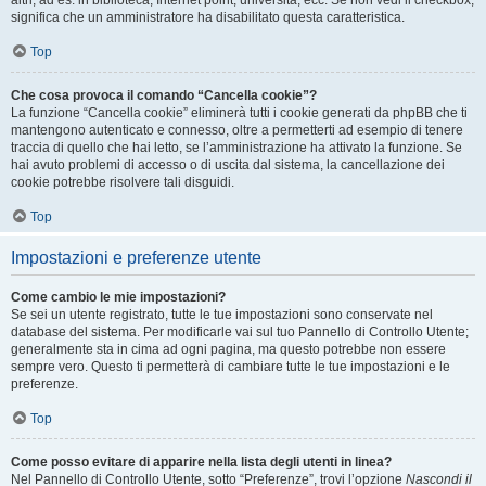
altri, ad es. in biblioteca, Internet point, università, ecc. Se non vedi il checkbox,
significa che un amministratore ha disabilitato questa caratteristica.
Top
Che cosa provoca il comando “Cancella cookie”?
La funzione “Cancella cookie” eliminerà tutti i cookie generati da phpBB che ti
mantengono autenticato e connesso, oltre a permetterti ad esempio di tenere
traccia di quello che hai letto, se l’amministrazione ha attivato la funzione. Se
hai avuto problemi di accesso o di uscita dal sistema, la cancellazione dei
cookie potrebbe risolvere tali disguidi.
Top
Impostazioni e preferenze utente
Come cambio le mie impostazioni?
Se sei un utente registrato, tutte le tue impostazioni sono conservate nel
database del sistema. Per modificarle vai sul tuo Pannello di Controllo Utente;
generalmente sta in cima ad ogni pagina, ma questo potrebbe non essere
sempre vero. Questo ti permetterà di cambiare tutte le tue impostazioni e le
preferenze.
Top
Come posso evitare di apparire nella lista degli utenti in linea?
Nel Pannello di Controllo Utente, sotto “Preferenze”, trovi l’opzione
Nascondi il