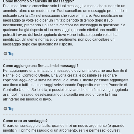
Come modifico o cancello un messaggio?
Puoi modificare o cancellare solo i tuoi messaggi, a meno che tu non sia un
amministratore o un moderatore. Puoi cancellare un messaggio premendo il
pulsante con la «X» nel messaggio che vuoi eliminare. Puoi modificare un
messaggio (a volte solo per un limitato periodo di tempo dopo il suo
inserimento) premendo il pulsante
modifica
nel messaggio in questione. Se
qualcuno ha già risposto al tuo messaggio, quando effettui una modifica,
potresti trovare del testo aggiunto dove viene indicato quante volte l’hai
modificato. Un utente normale, generalmente, non può cancellare un
messaggio dopo che qualcuno ha risposto.
Top
Come aggiungo una firma ai miei messaggi?
Per aggiungere una firma ad un messaggio devi prima crearne una tramite il
Pannello di Controllo Utente. Una volta creata, è possibile selezionare
l’opzione
Aggiungi la firma
nel modulo di invio. È inoltre possibile aggiungere
una firma a tutti i tuoi messaggi selezionando l’apposita voce nel Pannello di
Controllo Utente. Se lo si fa, è possibile evitare che una firma venga aggiunta
ai singoli messaggi deselezionando la casella per aggiungere la firma
all’interno del modulo di invio.
Top
Come creo un sondaggio?
Creare un sondaggio è facile: quando inizi un nuovo argomento (o quando
modifichi il primo messaggio di un argomento, se ti è permesso) dovresti