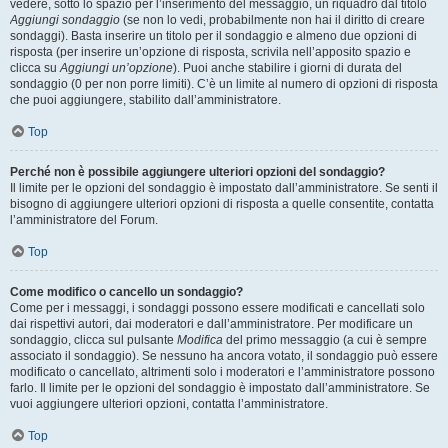
vedere, sotto lo spazio per l’inserimento del messaggio, un riquadro dal titolo
Aggiungi sondaggio
(se non lo vedi, probabilmente non hai il diritto di creare
sondaggi). Basta inserire un titolo per il sondaggio e almeno due opzioni di
risposta (per inserire un’opzione di risposta, scrivila nell’apposito spazio e
clicca su
Aggiungi un’opzione
). Puoi anche stabilire i giorni di durata del
sondaggio (0 per non porre limiti). C’è un limite al numero di opzioni di risposta
che puoi aggiungere, stabilito dall’amministratore.
Top
Perché non è possibile aggiungere ulteriori opzioni del sondaggio?
Il limite per le opzioni del sondaggio è impostato dall’amministratore. Se senti il
bisogno di aggiungere ulteriori opzioni di risposta a quelle consentite, contatta
l’amministratore del Forum.
Top
Come modifico o cancello un sondaggio?
Come per i messaggi, i sondaggi possono essere modificati e cancellati solo
dai rispettivi autori, dai moderatori e dall’amministratore. Per modificare un
sondaggio, clicca sul pulsante
Modifica
del primo messaggio (a cui è sempre
associato il sondaggio). Se nessuno ha ancora votato, il sondaggio può essere
modificato o cancellato, altrimenti solo i moderatori e l’amministratore possono
farlo. Il limite per le opzioni del sondaggio è impostato dall’amministratore. Se
vuoi aggiungere ulteriori opzioni, contatta l’amministratore.
Top