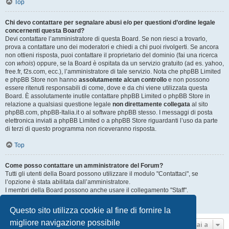
Top
Chi devo contattare per segnalare abusi e/o per questioni d’ordine legale
concernenti questa Board?
Devi contattare l’amministratore di questa Board. Se non riesci a trovarlo,
prova a contattare uno dei moderatori e chiedi a chi puoi rivolgerti. Se ancora
non ottieni risposta, puoi contattare il proprietario del dominio (fai una ricerca
con
whois
) oppure, se la Board è ospitata da un servizio gratuito (ad es. yahoo,
free.fr, f2s.com, ecc.), l’amministratore di tale servizio. Nota che phpBB Limited
e phpBB Store non hanno
assolutamente alcun controllo
e non possono
essere ritenuti responsabili di come, dove e da chi viene utilizzata questa
Board. È assolutamente inutile contattare phpBB Limited o phpBB Store in
relazione a qualsiasi questione legale
non direttamente collegata
al sito
phpBB.com, phpBB-Italia.it o al software phpBB stesso. I messaggi di posta
elettronica inviati a phpBB Limited o a phpBB Store riguardanti l’uso da parte
di terzi di questo programma non riceveranno risposta.
Top
Come posso contattare un amministratore del Forum?
Tutti gli utenti della Board possono utilizzare il modulo "Contattaci", se
l’opzione è stata abilitata dall’amministratore.
I membri della Board possono anche usare il collegamento "Staff".
Top
Questo sito utilizza cookie al fine di fornire la
migliore navigazione possibile
Vai a