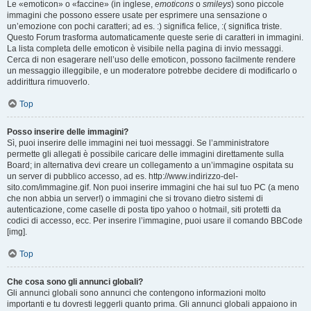
Le «emoticon» o «faccine» (in inglese,
emoticons
o
smileys
) sono piccole
immagini che possono essere usate per esprimere una sensazione o
un’emozione con pochi caratteri; ad es. :) significa felice, :( significa triste.
Questo Forum trasforma automaticamente queste serie di caratteri in immagini.
La lista completa delle emoticon è visibile nella pagina di invio messaggi.
Cerca di non esagerare nell’uso delle emoticon, possono facilmente rendere
un messaggio illeggibile, e un moderatore potrebbe decidere di modificarlo o
addirittura rimuoverlo.
Top
Posso inserire delle immagini?
Sì, puoi inserire delle immagini nei tuoi messaggi. Se l’amministratore
permette gli allegati è possibile caricare delle immagini direttamente sulla
Board; in alternativa devi creare un collegamento a un’immagine ospitata su
un server di pubblico accesso, ad es. http://www.indirizzo-del-
sito.com/immagine.gif. Non puoi inserire immagini che hai sul tuo PC (a meno
che non abbia un server!) o immagini che si trovano dietro sistemi di
autenticazione, come caselle di posta tipo yahoo o hotmail, siti protetti da
codici di accesso, ecc. Per inserire l’immagine, puoi usare il comando BBCode
[img].
Top
Che cosa sono gli annunci globali?
Gli annunci globali sono annunci che contengono informazioni molto
importanti e tu dovresti leggerli quanto prima. Gli annunci globali appaiono in