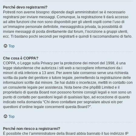
Perché devo registrarmi?
Potresti non averne bisogno: dipende dagli amministratori se è necessario
registrarsi per inviare messaggi. Comunque, la registrazione ti darà accesso
ad altre funzioni che non sono disponibili per gli utenti ospiti come l’uso di
un’immagine personale definibile, messaggistica privata, la possibilità di
inviare messaggi di posta direttamente dal forum, l’iscrizione a gruppi utenti,
ecc. Ti bastano pochi secondi per registrarti e quindi ti raccomandiamo di farlo.
Top
Che cosa è COPPA?
COPPA, o Legge sulla Privacy per la protezione dei minori del 1998, è una
legge statunitense che autorizza i siti web a raccogliere informazioni da i
minori di età inferiore a 13 anni. Per avere tale consenso serve una richiesta
scritta da parte del genitore o tutore legale, permettendo la registrazione delle
informazioni scritte dal minore. Se hai dubbi o incertezze, mettiti in contatto con
un consulente legale per assistenza. Nota bene che phpBB Limited e il
proprietario di questa Board non possono fornire consigli legali e non sono un
punto di contatto per questioni legali di qualsiasi tipo, ad eccezione di quanto
indicato nella domanda “Chi devo contattare per segnalare abusi e/o per
questioni d’ordine legale concernenti questa Board?”.
Top
Perché non riesco a registrarmi?
È possibile che l’amministratore della Board abbia bannato il tuo indirizzo IP