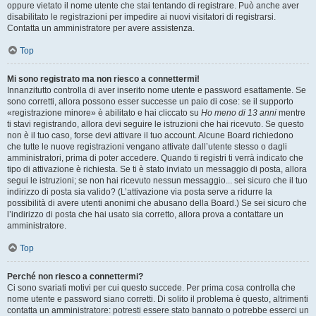
oppure vietato il nome utente che stai tentando di registrare. Può anche aver
disabilitato le registrazioni per impedire ai nuovi visitatori di registrarsi.
Contatta un amministratore per avere assistenza.
Top
Mi sono registrato ma non riesco a connettermi!
Innanzitutto controlla di aver inserito nome utente e password esattamente. Se
sono corretti, allora possono esser successe un paio di cose: se il supporto
«registrazione minore» è abilitato e hai cliccato su
Ho meno di 13 anni
mentre
ti stavi registrando, allora devi seguire le istruzioni che hai ricevuto. Se questo
non è il tuo caso, forse devi attivare il tuo account. Alcune Board richiedono
che tutte le nuove registrazioni vengano attivate dall’utente stesso o dagli
amministratori, prima di poter accedere. Quando ti registri ti verrà indicato che
tipo di attivazione è richiesta. Se ti è stato inviato un messaggio di posta, allora
segui le istruzioni; se non hai ricevuto nessun messaggio... sei sicuro che il tuo
indirizzo di posta sia valido? (L’attivazione via posta serve a ridurre la
possibilità di avere utenti anonimi che abusano della Board.) Se sei sicuro che
l’indirizzo di posta che hai usato sia corretto, allora prova a contattare un
amministratore.
Top
Perché non riesco a connettermi?
Ci sono svariati motivi per cui questo succede. Per prima cosa controlla che
nome utente e password siano corretti. Di solito il problema è questo, altrimenti
contatta un amministratore: potresti essere stato bannato o potrebbe esserci un