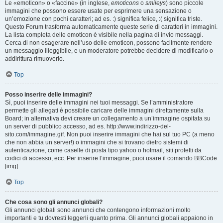
Le «emoticon» o «faccine» (in inglese,
emoticons
o
smileys
) sono piccole
immagini che possono essere usate per esprimere una sensazione o
un’emozione con pochi caratteri; ad es. :) significa felice, :( significa triste.
Questo Forum trasforma automaticamente queste serie di caratteri in immagini.
La lista completa delle emoticon è visibile nella pagina di invio messaggi.
Cerca di non esagerare nell’uso delle emoticon, possono facilmente rendere
un messaggio illeggibile, e un moderatore potrebbe decidere di modificarlo o
addirittura rimuoverlo.
Top
Posso inserire delle immagini?
Sì, puoi inserire delle immagini nei tuoi messaggi. Se l’amministratore
permette gli allegati è possibile caricare delle immagini direttamente sulla
Board; in alternativa devi creare un collegamento a un’immagine ospitata su
un server di pubblico accesso, ad es. http://www.indirizzo-del-
sito.com/immagine.gif. Non puoi inserire immagini che hai sul tuo PC (a meno
che non abbia un server!) o immagini che si trovano dietro sistemi di
autenticazione, come caselle di posta tipo yahoo o hotmail, siti protetti da
codici di accesso, ecc. Per inserire l’immagine, puoi usare il comando BBCode
[img].
Top
Che cosa sono gli annunci globali?
Gli annunci globali sono annunci che contengono informazioni molto
importanti e tu dovresti leggerli quanto prima. Gli annunci globali appaiono in