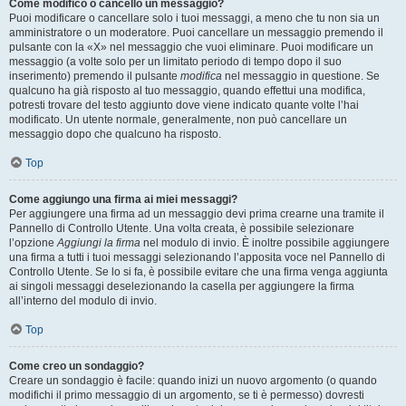
Come modifico o cancello un messaggio?
Puoi modificare o cancellare solo i tuoi messaggi, a meno che tu non sia un
amministratore o un moderatore. Puoi cancellare un messaggio premendo il
pulsante con la «X» nel messaggio che vuoi eliminare. Puoi modificare un
messaggio (a volte solo per un limitato periodo di tempo dopo il suo
inserimento) premendo il pulsante
modifica
nel messaggio in questione. Se
qualcuno ha già risposto al tuo messaggio, quando effettui una modifica,
potresti trovare del testo aggiunto dove viene indicato quante volte l’hai
modificato. Un utente normale, generalmente, non può cancellare un
messaggio dopo che qualcuno ha risposto.
Top
Come aggiungo una firma ai miei messaggi?
Per aggiungere una firma ad un messaggio devi prima crearne una tramite il
Pannello di Controllo Utente. Una volta creata, è possibile selezionare
l’opzione
Aggiungi la firma
nel modulo di invio. È inoltre possibile aggiungere
una firma a tutti i tuoi messaggi selezionando l’apposita voce nel Pannello di
Controllo Utente. Se lo si fa, è possibile evitare che una firma venga aggiunta
ai singoli messaggi deselezionando la casella per aggiungere la firma
all’interno del modulo di invio.
Top
Come creo un sondaggio?
Creare un sondaggio è facile: quando inizi un nuovo argomento (o quando
modifichi il primo messaggio di un argomento, se ti è permesso) dovresti