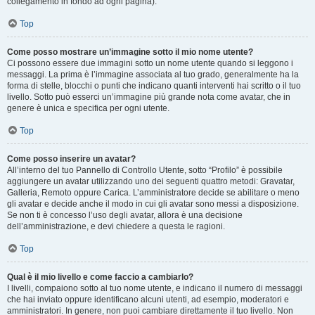
collegamento in fondo ad ogni pagina).
Top
Come posso mostrare un’immagine sotto il mio nome utente?
Ci possono essere due immagini sotto un nome utente quando si leggono i
messaggi. La prima è l’immagine associata al tuo grado, generalmente ha la
forma di stelle, blocchi o punti che indicano quanti interventi hai scritto o il tuo
livello. Sotto può esserci un’immagine più grande nota come avatar, che in
genere è unica e specifica per ogni utente.
Top
Come posso inserire un avatar?
All’interno del tuo Pannello di Controllo Utente, sotto “Profilo” è possibile
aggiungere un avatar utilizzando uno dei seguenti quattro metodi: Gravatar,
Galleria, Remoto oppure Carica. L’amministratore decide se abilitare o meno
gli avatar e decide anche il modo in cui gli avatar sono messi a disposizione.
Se non ti è concesso l’uso degli avatar, allora è una decisione
dell’amministrazione, e devi chiedere a questa le ragioni.
Top
Qual è il mio livello e come faccio a cambiarlo?
I livelli, compaiono sotto al tuo nome utente, e indicano il numero di messaggi
che hai inviato oppure identificano alcuni utenti, ad esempio, moderatori e
amministratori. In genere, non puoi cambiare direttamente il tuo livello. Non