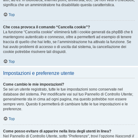
altri, ad es. in biblioteca, Internet point, università, ecc. Se non vedi il checkbox,
significa che un amministratore ha disabilitato questa caratteristica.
Top
Che cosa provoca il comando “Cancella cookie”?
La funzione “Cancella cookie” eliminerà tutti i cookie generati da phpBB che ti
mantengono autenticato e connesso, oltre a permetterti ad esempio di tenere
traccia di quello che hai letto, se l’amministrazione ha attivato la funzione. Se
hai avuto problemi di accesso o di uscita dal sistema, la cancellazione dei
cookie potrebbe risolvere tali disguidi.
Top
Impostazioni e preferenze utente
Come cambio le mie impostazioni?
Se sei un utente registrato, tutte le tue impostazioni sono conservate nel
database del sistema. Per modificarle vai sul tuo Pannello di Controllo Utente;
generalmente sta in cima ad ogni pagina, ma questo potrebbe non essere
sempre vero. Questo ti permetterà di cambiare tutte le tue impostazioni e le
preferenze.
Top
Come posso evitare di apparire nella lista degli utenti in linea?
Nel Pannello di Controllo Utente, sotto “Preferenze”, trovi l’opzione
Nascondi il