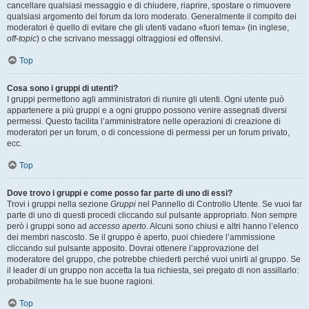
cancellare qualsiasi messaggio e di chiudere, riaprire, spostare o rimuovere
qualsiasi argomento del forum da loro moderato. Generalmente il compito dei
moderatori è quello di evitare che gli utenti vadano «fuori tema» (in inglese,
off-topic
) o che scrivano messaggi oltraggiosi ed offensivi.
Top
Cosa sono i gruppi di utenti?
I gruppi permettono agli amministratori di riunire gli utenti. Ogni utente può
appartenere a più gruppi e a ogni gruppo possono venire assegnati diversi
permessi. Questo facilita l’amministratore nelle operazioni di creazione di
moderatori per un forum, o di concessione di permessi per un forum privato,
ecc.
Top
Dove trovo i gruppi e come posso far parte di uno di essi?
Trovi i gruppi nella sezione
Gruppi
nel Pannello di Controllo Utente. Se vuoi far
parte di uno di questi procedi cliccando sul pulsante appropriato. Non sempre
però i gruppi sono ad
accesso aperto
. Alcuni sono chiusi e altri hanno l’elenco
dei membri nascosto. Se il gruppo è aperto, puoi chiedere l’ammissione
cliccando sul pulsante apposito. Dovrai ottenere l’approvazione del
moderatore del gruppo, che potrebbe chiederti perché vuoi unirti al gruppo. Se
il leader di un gruppo non accetta la tua richiesta, sei pregato di non assillarlo:
probabilmente ha le sue buone ragioni.
Top