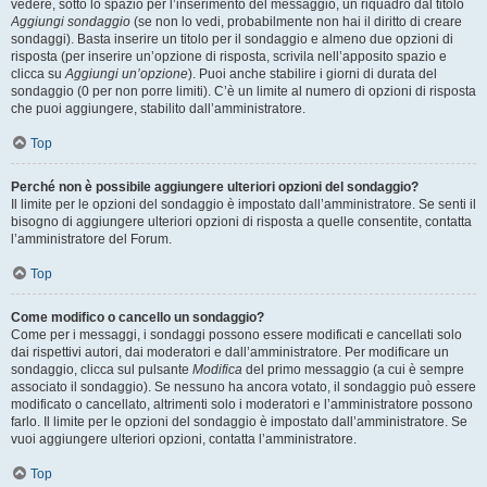
vedere, sotto lo spazio per l’inserimento del messaggio, un riquadro dal titolo
Aggiungi sondaggio
(se non lo vedi, probabilmente non hai il diritto di creare
sondaggi). Basta inserire un titolo per il sondaggio e almeno due opzioni di
risposta (per inserire un’opzione di risposta, scrivila nell’apposito spazio e
clicca su
Aggiungi un’opzione
). Puoi anche stabilire i giorni di durata del
sondaggio (0 per non porre limiti). C’è un limite al numero di opzioni di risposta
che puoi aggiungere, stabilito dall’amministratore.
Top
Perché non è possibile aggiungere ulteriori opzioni del sondaggio?
Il limite per le opzioni del sondaggio è impostato dall’amministratore. Se senti il
bisogno di aggiungere ulteriori opzioni di risposta a quelle consentite, contatta
l’amministratore del Forum.
Top
Come modifico o cancello un sondaggio?
Come per i messaggi, i sondaggi possono essere modificati e cancellati solo
dai rispettivi autori, dai moderatori e dall’amministratore. Per modificare un
sondaggio, clicca sul pulsante
Modifica
del primo messaggio (a cui è sempre
associato il sondaggio). Se nessuno ha ancora votato, il sondaggio può essere
modificato o cancellato, altrimenti solo i moderatori e l’amministratore possono
farlo. Il limite per le opzioni del sondaggio è impostato dall’amministratore. Se
vuoi aggiungere ulteriori opzioni, contatta l’amministratore.
Top