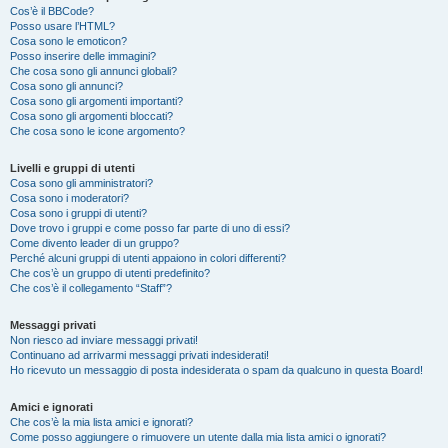
Cos’è il BBCode?
Posso usare l’HTML?
Cosa sono le emoticon?
Posso inserire delle immagini?
Che cosa sono gli annunci globali?
Cosa sono gli annunci?
Cosa sono gli argomenti importanti?
Cosa sono gli argomenti bloccati?
Che cosa sono le icone argomento?
Livelli e gruppi di utenti
Cosa sono gli amministratori?
Cosa sono i moderatori?
Cosa sono i gruppi di utenti?
Dove trovo i gruppi e come posso far parte di uno di essi?
Come divento leader di un gruppo?
Perché alcuni gruppi di utenti appaiono in colori differenti?
Che cos’è un gruppo di utenti predefinito?
Che cos’è il collegamento “Staff”?
Messaggi privati
Non riesco ad inviare messaggi privati!
Continuano ad arrivarmi messaggi privati indesiderati!
Ho ricevuto un messaggio di posta indesiderata o spam da qualcuno in questa Board!
Amici e ignorati
Che cos’è la mia lista amici e ignorati?
Come posso aggiungere o rimuovere un utente dalla mia lista amici o ignorati?