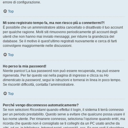
errore di configurazione.
Top
Mi sono registrato tempo fa, ma non riesco più a connettermi?!
È possibile che un amministratore abbia cancellato o disattivato il tuo account
per qualche ragione. Molti siti rimuovono periodicamente gli account degli
utenti che non hanno mai inviato messaggi, per ridurre la grandezza del
database. Se il motivo è quest’ultimo registrati nuovamente e cerca di farti
coinvolgere maggiormente nelle discussioni.
Top
Ho perso la mia password!
Niente panico! La tua password non può essere recuperata, ma può essere
rigenerata. Per far questo vai nella pagina di ingresso e clicca su
Ho
dimenticato la password
, segui le istruzioni e tornerai in linea in poco tempo.
Se riscontri difficoltà, contatta l’amministratore.
Top
Perché vengo disconnesso automaticamente?
Se non selezioni
Ricordami
quando effettui il login, il sistema ti terrà connesso
per un periodo prestabilito. Questo serve a evitare che qualcuno possa usare il
tuo nome utente. Per rimanere connesso, seleziona l’opzione quando entri, ma
ricorda che questo non è consigliato se ti colleghi da un PC usato anche da