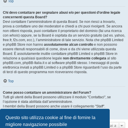
Top
Chi devo contattare per segnalare abusi e/o per questioni d’ordine legale
concernenti questa Board?
Devi contattare l’amministratore di questa Board. Se non riesci a trovarlo,
prova a contattare uno dei moderatori e chiedi a chi puoi rivolgerti. Se ancora
non ottieni risposta, puoi contattare il proprietario del dominio (fai una ricerca
con
whois
) oppure, se la Board è ospitata da un servizio gratuito (ad es. yahoo,
free.fr, f2s.com, ecc.), l’amministratore di tale servizio. Nota che phpBB Limited
e phpBB Store non hanno
assolutamente alcun controllo
e non possono
essere ritenuti responsabili di come, dove e da chi viene utilizzata questa
Board. È assolutamente inutile contattare phpBB Limited o phpBB Store in
relazione a qualsiasi questione legale
non direttamente collegata
al sito
phpBB.com, phpBB-Italia.it o al software phpBB stesso. I messaggi di posta
elettronica inviati a phpBB Limited o a phpBB Store riguardanti l’uso da parte
di terzi di questo programma non riceveranno risposta.
Top
Come posso contattare un amministratore del Forum?
Tutti gli utenti della Board possono utilizzare il modulo "Contattaci", se
l’opzione è stata abilitata dall’amministratore.
I membri della Board possono anche usare il collegamento "Staff".
Top
Questo sito utilizza cookie al fine di fornire la
migliore navigazione possibile
Vai a