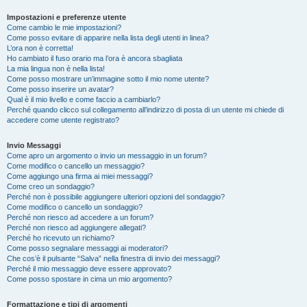
Impostazioni e preferenze utente
Come cambio le mie impostazioni?
Come posso evitare di apparire nella lista degli utenti in linea?
L’ora non è corretta!
Ho cambiato il fuso orario ma l’ora è ancora sbagliata
La mia lingua non è nella lista!
Come posso mostrare un’immagine sotto il mio nome utente?
Come posso inserire un avatar?
Qual è il mio livello e come faccio a cambiarlo?
Perché quando clicco sul collegamento all’indirizzo di posta di un utente mi chiede di
accedere come utente registrato?
Invio Messaggi
Come apro un argomento o invio un messaggio in un forum?
Come modifico o cancello un messaggio?
Come aggiungo una firma ai miei messaggi?
Come creo un sondaggio?
Perché non è possibile aggiungere ulteriori opzioni del sondaggio?
Come modifico o cancello un sondaggio?
Perché non riesco ad accedere a un forum?
Perché non riesco ad aggiungere allegati?
Perché ho ricevuto un richiamo?
Come posso segnalare messaggi ai moderatori?
Che cos’è il pulsante “Salva” nella finestra di invio dei messaggi?
Perché il mio messaggio deve essere approvato?
Come posso spostare in cima un mio argomento?
Formattazione e tipi di argomenti