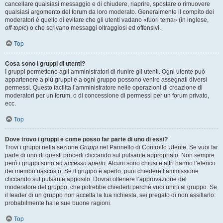
cancellare qualsiasi messaggio e di chiudere, riaprire, spostare o rimuovere
qualsiasi argomento del forum da loro moderato. Generalmente il compito dei
moderatori è quello di evitare che gli utenti vadano «fuori tema» (in inglese,
off-topic
) o che scrivano messaggi oltraggiosi ed offensivi.
Top
Cosa sono i gruppi di utenti?
I gruppi permettono agli amministratori di riunire gli utenti. Ogni utente può
appartenere a più gruppi e a ogni gruppo possono venire assegnati diversi
permessi. Questo facilita l’amministratore nelle operazioni di creazione di
moderatori per un forum, o di concessione di permessi per un forum privato,
ecc.
Top
Dove trovo i gruppi e come posso far parte di uno di essi?
Trovi i gruppi nella sezione
Gruppi
nel Pannello di Controllo Utente. Se vuoi far
parte di uno di questi procedi cliccando sul pulsante appropriato. Non sempre
però i gruppi sono ad
accesso aperto
. Alcuni sono chiusi e altri hanno l’elenco
dei membri nascosto. Se il gruppo è aperto, puoi chiedere l’ammissione
cliccando sul pulsante apposito. Dovrai ottenere l’approvazione del
moderatore del gruppo, che potrebbe chiederti perché vuoi unirti al gruppo. Se
il leader di un gruppo non accetta la tua richiesta, sei pregato di non assillarlo:
probabilmente ha le sue buone ragioni.
Top