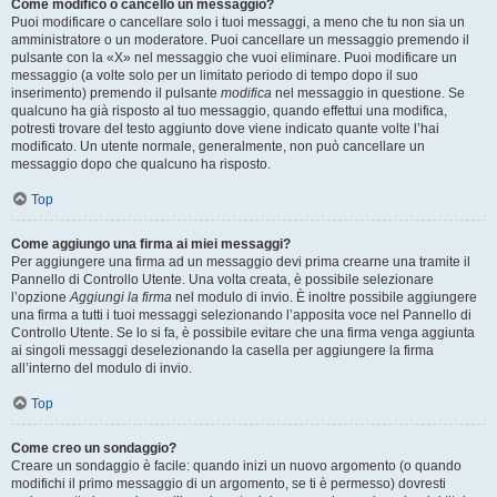
Come modifico o cancello un messaggio?
Puoi modificare o cancellare solo i tuoi messaggi, a meno che tu non sia un
amministratore o un moderatore. Puoi cancellare un messaggio premendo il
pulsante con la «X» nel messaggio che vuoi eliminare. Puoi modificare un
messaggio (a volte solo per un limitato periodo di tempo dopo il suo
inserimento) premendo il pulsante
modifica
nel messaggio in questione. Se
qualcuno ha già risposto al tuo messaggio, quando effettui una modifica,
potresti trovare del testo aggiunto dove viene indicato quante volte l’hai
modificato. Un utente normale, generalmente, non può cancellare un
messaggio dopo che qualcuno ha risposto.
Top
Come aggiungo una firma ai miei messaggi?
Per aggiungere una firma ad un messaggio devi prima crearne una tramite il
Pannello di Controllo Utente. Una volta creata, è possibile selezionare
l’opzione
Aggiungi la firma
nel modulo di invio. È inoltre possibile aggiungere
una firma a tutti i tuoi messaggi selezionando l’apposita voce nel Pannello di
Controllo Utente. Se lo si fa, è possibile evitare che una firma venga aggiunta
ai singoli messaggi deselezionando la casella per aggiungere la firma
all’interno del modulo di invio.
Top
Come creo un sondaggio?
Creare un sondaggio è facile: quando inizi un nuovo argomento (o quando
modifichi il primo messaggio di un argomento, se ti è permesso) dovresti