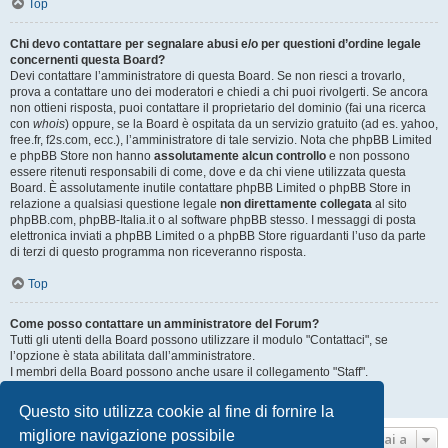
Top
Chi devo contattare per segnalare abusi e/o per questioni d’ordine legale
concernenti questa Board?
Devi contattare l’amministratore di questa Board. Se non riesci a trovarlo,
prova a contattare uno dei moderatori e chiedi a chi puoi rivolgerti. Se ancora
non ottieni risposta, puoi contattare il proprietario del dominio (fai una ricerca
con
whois
) oppure, se la Board è ospitata da un servizio gratuito (ad es. yahoo,
free.fr, f2s.com, ecc.), l’amministratore di tale servizio. Nota che phpBB Limited
e phpBB Store non hanno
assolutamente alcun controllo
e non possono
essere ritenuti responsabili di come, dove e da chi viene utilizzata questa
Board. È assolutamente inutile contattare phpBB Limited o phpBB Store in
relazione a qualsiasi questione legale
non direttamente collegata
al sito
phpBB.com, phpBB-Italia.it o al software phpBB stesso. I messaggi di posta
elettronica inviati a phpBB Limited o a phpBB Store riguardanti l’uso da parte
di terzi di questo programma non riceveranno risposta.
Top
Come posso contattare un amministratore del Forum?
Tutti gli utenti della Board possono utilizzare il modulo "Contattaci", se
l’opzione è stata abilitata dall’amministratore.
I membri della Board possono anche usare il collegamento "Staff".
Top
Questo sito utilizza cookie al fine di fornire la
migliore navigazione possibile
Vai a