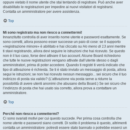
oppure vietato il nome utente che stai tentando di registrare. Può anche aver
disabilitato le registrazioni per impedire ai nuovi visitatori di registrarsi.
Contatta un amministratore per avere assistenza.
Top
Mi sono registrato ma non riesco a connettermi!
Innanzitutto controlla di aver inserito nome utente e password esattamente. Se
sono corretti, allora possono esser successe un paio di cose: se il supporto
«registrazione minore» è abilitato e hai cliccato su
Ho meno di 13 anni
mentre
ti stavi registrando, allora devi seguire le istruzioni che hai ricevuto. Se questo
non è il tuo caso, forse devi attivare il tuo account. Alcune Board richiedono
che tutte le nuove registrazioni vengano attivate dall’utente stesso o dagli
amministratori, prima di poter accedere. Quando ti registri ti verrà indicato che
tipo di attivazione è richiesta. Se ti è stato inviato un messaggio di posta, allora
segui le istruzioni; se non hai ricevuto nessun messaggio... sei sicuro che il tuo
indirizzo di posta sia valido? (L’attivazione via posta serve a ridurre la
possibilità di avere utenti anonimi che abusano della Board.) Se sei sicuro che
l’indirizzo di posta che hai usato sia corretto, allora prova a contattare un
amministratore.
Top
Perché non riesco a connettermi?
Ci sono svariati motivi per cui questo succede. Per prima cosa controlla che
nome utente e password siano corretti. Di solito il problema è questo, altrimenti
contatta un amministratore: potresti essere stato bannato o potrebbe esserci un