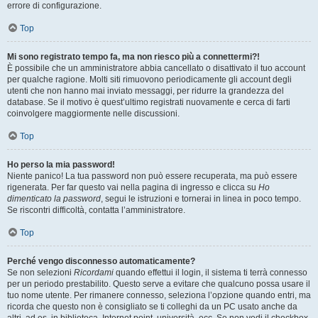
errore di configurazione.
Top
Mi sono registrato tempo fa, ma non riesco più a connettermi?!
È possibile che un amministratore abbia cancellato o disattivato il tuo account
per qualche ragione. Molti siti rimuovono periodicamente gli account degli
utenti che non hanno mai inviato messaggi, per ridurre la grandezza del
database. Se il motivo è quest’ultimo registrati nuovamente e cerca di farti
coinvolgere maggiormente nelle discussioni.
Top
Ho perso la mia password!
Niente panico! La tua password non può essere recuperata, ma può essere
rigenerata. Per far questo vai nella pagina di ingresso e clicca su
Ho
dimenticato la password
, segui le istruzioni e tornerai in linea in poco tempo.
Se riscontri difficoltà, contatta l’amministratore.
Top
Perché vengo disconnesso automaticamente?
Se non selezioni
Ricordami
quando effettui il login, il sistema ti terrà connesso
per un periodo prestabilito. Questo serve a evitare che qualcuno possa usare il
tuo nome utente. Per rimanere connesso, seleziona l’opzione quando entri, ma
ricorda che questo non è consigliato se ti colleghi da un PC usato anche da