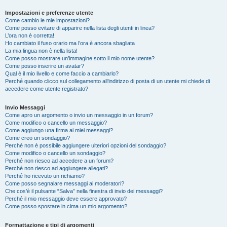
Impostazioni e preferenze utente
Come cambio le mie impostazioni?
Come posso evitare di apparire nella lista degli utenti in linea?
L’ora non è corretta!
Ho cambiato il fuso orario ma l’ora è ancora sbagliata
La mia lingua non è nella lista!
Come posso mostrare un’immagine sotto il mio nome utente?
Come posso inserire un avatar?
Qual è il mio livello e come faccio a cambiarlo?
Perché quando clicco sul collegamento all’indirizzo di posta di un utente mi chiede di
accedere come utente registrato?
Invio Messaggi
Come apro un argomento o invio un messaggio in un forum?
Come modifico o cancello un messaggio?
Come aggiungo una firma ai miei messaggi?
Come creo un sondaggio?
Perché non è possibile aggiungere ulteriori opzioni del sondaggio?
Come modifico o cancello un sondaggio?
Perché non riesco ad accedere a un forum?
Perché non riesco ad aggiungere allegati?
Perché ho ricevuto un richiamo?
Come posso segnalare messaggi ai moderatori?
Che cos’è il pulsante “Salva” nella finestra di invio dei messaggi?
Perché il mio messaggio deve essere approvato?
Come posso spostare in cima un mio argomento?
Formattazione e tipi di argomenti