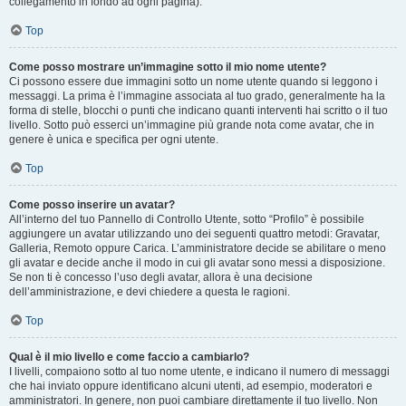
collegamento in fondo ad ogni pagina).
Top
Come posso mostrare un’immagine sotto il mio nome utente?
Ci possono essere due immagini sotto un nome utente quando si leggono i
messaggi. La prima è l’immagine associata al tuo grado, generalmente ha la
forma di stelle, blocchi o punti che indicano quanti interventi hai scritto o il tuo
livello. Sotto può esserci un’immagine più grande nota come avatar, che in
genere è unica e specifica per ogni utente.
Top
Come posso inserire un avatar?
All’interno del tuo Pannello di Controllo Utente, sotto “Profilo” è possibile
aggiungere un avatar utilizzando uno dei seguenti quattro metodi: Gravatar,
Galleria, Remoto oppure Carica. L’amministratore decide se abilitare o meno
gli avatar e decide anche il modo in cui gli avatar sono messi a disposizione.
Se non ti è concesso l’uso degli avatar, allora è una decisione
dell’amministrazione, e devi chiedere a questa le ragioni.
Top
Qual è il mio livello e come faccio a cambiarlo?
I livelli, compaiono sotto al tuo nome utente, e indicano il numero di messaggi
che hai inviato oppure identificano alcuni utenti, ad esempio, moderatori e
amministratori. In genere, non puoi cambiare direttamente il tuo livello. Non