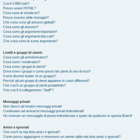
Cos’è il BBCode?
Posso usare l’HTML?
Cosa sono le emoticon?
Posso inserire delle immagini?
Che cosa sono gli annunci globali?
Cosa sono gli annunci?
Cosa sono gli argomenti importanti?
Cosa sono gli argomenti bloccati?
Che cosa sono le icone argomento?
Livelli e gruppi di utenti
Cosa sono gli amministratori?
Cosa sono i moderatori?
Cosa sono i gruppi di utenti?
Dove trovo i gruppi e come posso far parte di uno di essi?
Come divento leader di un gruppo?
Perché alcuni gruppi di utenti appaiono in colori differenti?
Che cos’è un gruppo di utenti predefinito?
Che cos’è il collegamento “Staff”?
Messaggi privati
Non riesco ad inviare messaggi privati!
Continuano ad arrivarmi messaggi privati indesiderati!
Ho ricevuto un messaggio di posta indesiderata o spam da qualcuno in questa Board!
Amici e ignorati
Che cos’è la mia lista amici e ignorati?
Come posso aggiungere o rimuovere un utente dalla mia lista amici o ignorati?