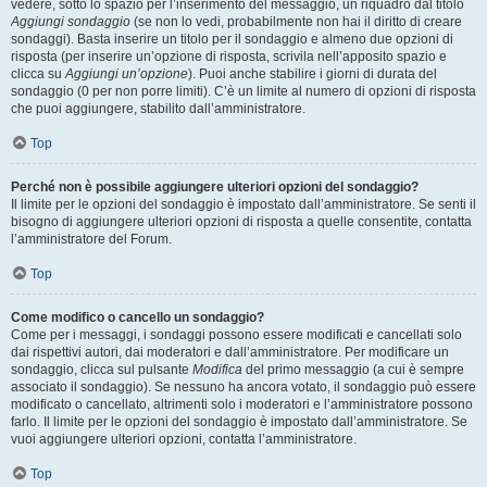
vedere, sotto lo spazio per l’inserimento del messaggio, un riquadro dal titolo
Aggiungi sondaggio
(se non lo vedi, probabilmente non hai il diritto di creare
sondaggi). Basta inserire un titolo per il sondaggio e almeno due opzioni di
risposta (per inserire un’opzione di risposta, scrivila nell’apposito spazio e
clicca su
Aggiungi un’opzione
). Puoi anche stabilire i giorni di durata del
sondaggio (0 per non porre limiti). C’è un limite al numero di opzioni di risposta
che puoi aggiungere, stabilito dall’amministratore.
Top
Perché non è possibile aggiungere ulteriori opzioni del sondaggio?
Il limite per le opzioni del sondaggio è impostato dall’amministratore. Se senti il
bisogno di aggiungere ulteriori opzioni di risposta a quelle consentite, contatta
l’amministratore del Forum.
Top
Come modifico o cancello un sondaggio?
Come per i messaggi, i sondaggi possono essere modificati e cancellati solo
dai rispettivi autori, dai moderatori e dall’amministratore. Per modificare un
sondaggio, clicca sul pulsante
Modifica
del primo messaggio (a cui è sempre
associato il sondaggio). Se nessuno ha ancora votato, il sondaggio può essere
modificato o cancellato, altrimenti solo i moderatori e l’amministratore possono
farlo. Il limite per le opzioni del sondaggio è impostato dall’amministratore. Se
vuoi aggiungere ulteriori opzioni, contatta l’amministratore.
Top