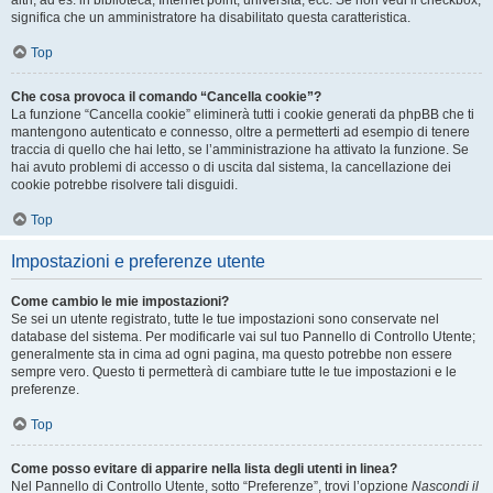
altri, ad es. in biblioteca, Internet point, università, ecc. Se non vedi il checkbox,
significa che un amministratore ha disabilitato questa caratteristica.
Top
Che cosa provoca il comando “Cancella cookie”?
La funzione “Cancella cookie” eliminerà tutti i cookie generati da phpBB che ti
mantengono autenticato e connesso, oltre a permetterti ad esempio di tenere
traccia di quello che hai letto, se l’amministrazione ha attivato la funzione. Se
hai avuto problemi di accesso o di uscita dal sistema, la cancellazione dei
cookie potrebbe risolvere tali disguidi.
Top
Impostazioni e preferenze utente
Come cambio le mie impostazioni?
Se sei un utente registrato, tutte le tue impostazioni sono conservate nel
database del sistema. Per modificarle vai sul tuo Pannello di Controllo Utente;
generalmente sta in cima ad ogni pagina, ma questo potrebbe non essere
sempre vero. Questo ti permetterà di cambiare tutte le tue impostazioni e le
preferenze.
Top
Come posso evitare di apparire nella lista degli utenti in linea?
Nel Pannello di Controllo Utente, sotto “Preferenze”, trovi l’opzione
Nascondi il