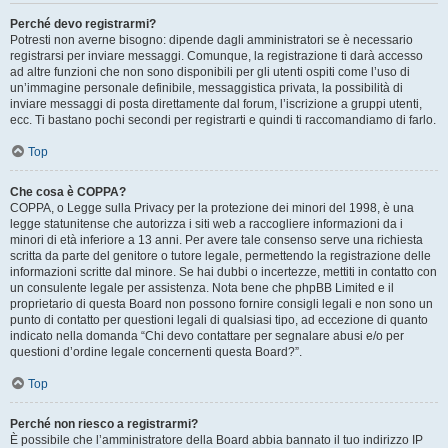
Perché devo registrarmi?
Potresti non averne bisogno: dipende dagli amministratori se è necessario
registrarsi per inviare messaggi. Comunque, la registrazione ti darà accesso
ad altre funzioni che non sono disponibili per gli utenti ospiti come l’uso di
un’immagine personale definibile, messaggistica privata, la possibilità di
inviare messaggi di posta direttamente dal forum, l’iscrizione a gruppi utenti,
ecc. Ti bastano pochi secondi per registrarti e quindi ti raccomandiamo di farlo.
Top
Che cosa è COPPA?
COPPA, o Legge sulla Privacy per la protezione dei minori del 1998, è una
legge statunitense che autorizza i siti web a raccogliere informazioni da i
minori di età inferiore a 13 anni. Per avere tale consenso serve una richiesta
scritta da parte del genitore o tutore legale, permettendo la registrazione delle
informazioni scritte dal minore. Se hai dubbi o incertezze, mettiti in contatto con
un consulente legale per assistenza. Nota bene che phpBB Limited e il
proprietario di questa Board non possono fornire consigli legali e non sono un
punto di contatto per questioni legali di qualsiasi tipo, ad eccezione di quanto
indicato nella domanda “Chi devo contattare per segnalare abusi e/o per
questioni d’ordine legale concernenti questa Board?”.
Top
Perché non riesco a registrarmi?
È possibile che l’amministratore della Board abbia bannato il tuo indirizzo IP