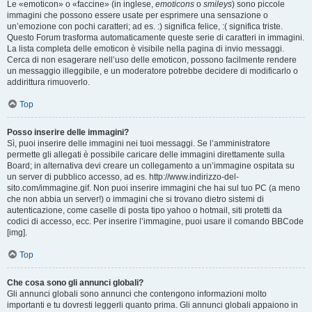
Le «emoticon» o «faccine» (in inglese,
emoticons
o
smileys
) sono piccole
immagini che possono essere usate per esprimere una sensazione o
un’emozione con pochi caratteri; ad es. :) significa felice, :( significa triste.
Questo Forum trasforma automaticamente queste serie di caratteri in immagini.
La lista completa delle emoticon è visibile nella pagina di invio messaggi.
Cerca di non esagerare nell’uso delle emoticon, possono facilmente rendere
un messaggio illeggibile, e un moderatore potrebbe decidere di modificarlo o
addirittura rimuoverlo.
Top
Posso inserire delle immagini?
Sì, puoi inserire delle immagini nei tuoi messaggi. Se l’amministratore
permette gli allegati è possibile caricare delle immagini direttamente sulla
Board; in alternativa devi creare un collegamento a un’immagine ospitata su
un server di pubblico accesso, ad es. http://www.indirizzo-del-
sito.com/immagine.gif. Non puoi inserire immagini che hai sul tuo PC (a meno
che non abbia un server!) o immagini che si trovano dietro sistemi di
autenticazione, come caselle di posta tipo yahoo o hotmail, siti protetti da
codici di accesso, ecc. Per inserire l’immagine, puoi usare il comando BBCode
[img].
Top
Che cosa sono gli annunci globali?
Gli annunci globali sono annunci che contengono informazioni molto
importanti e tu dovresti leggerli quanto prima. Gli annunci globali appaiono in