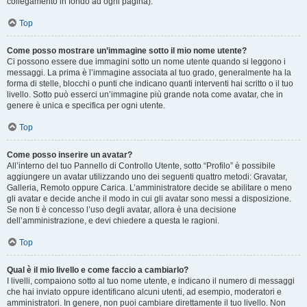
collegamento in fondo ad ogni pagina).
Top
Come posso mostrare un’immagine sotto il mio nome utente?
Ci possono essere due immagini sotto un nome utente quando si leggono i
messaggi. La prima è l’immagine associata al tuo grado, generalmente ha la
forma di stelle, blocchi o punti che indicano quanti interventi hai scritto o il tuo
livello. Sotto può esserci un’immagine più grande nota come avatar, che in
genere è unica e specifica per ogni utente.
Top
Come posso inserire un avatar?
All’interno del tuo Pannello di Controllo Utente, sotto “Profilo” è possibile
aggiungere un avatar utilizzando uno dei seguenti quattro metodi: Gravatar,
Galleria, Remoto oppure Carica. L’amministratore decide se abilitare o meno
gli avatar e decide anche il modo in cui gli avatar sono messi a disposizione.
Se non ti è concesso l’uso degli avatar, allora è una decisione
dell’amministrazione, e devi chiedere a questa le ragioni.
Top
Qual è il mio livello e come faccio a cambiarlo?
I livelli, compaiono sotto al tuo nome utente, e indicano il numero di messaggi
che hai inviato oppure identificano alcuni utenti, ad esempio, moderatori e
amministratori. In genere, non puoi cambiare direttamente il tuo livello. Non