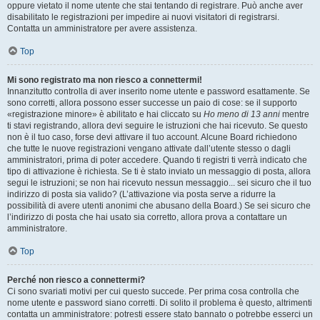
oppure vietato il nome utente che stai tentando di registrare. Può anche aver
disabilitato le registrazioni per impedire ai nuovi visitatori di registrarsi.
Contatta un amministratore per avere assistenza.
Top
Mi sono registrato ma non riesco a connettermi!
Innanzitutto controlla di aver inserito nome utente e password esattamente. Se
sono corretti, allora possono esser successe un paio di cose: se il supporto
«registrazione minore» è abilitato e hai cliccato su
Ho meno di 13 anni
mentre
ti stavi registrando, allora devi seguire le istruzioni che hai ricevuto. Se questo
non è il tuo caso, forse devi attivare il tuo account. Alcune Board richiedono
che tutte le nuove registrazioni vengano attivate dall’utente stesso o dagli
amministratori, prima di poter accedere. Quando ti registri ti verrà indicato che
tipo di attivazione è richiesta. Se ti è stato inviato un messaggio di posta, allora
segui le istruzioni; se non hai ricevuto nessun messaggio... sei sicuro che il tuo
indirizzo di posta sia valido? (L’attivazione via posta serve a ridurre la
possibilità di avere utenti anonimi che abusano della Board.) Se sei sicuro che
l’indirizzo di posta che hai usato sia corretto, allora prova a contattare un
amministratore.
Top
Perché non riesco a connettermi?
Ci sono svariati motivi per cui questo succede. Per prima cosa controlla che
nome utente e password siano corretti. Di solito il problema è questo, altrimenti
contatta un amministratore: potresti essere stato bannato o potrebbe esserci un