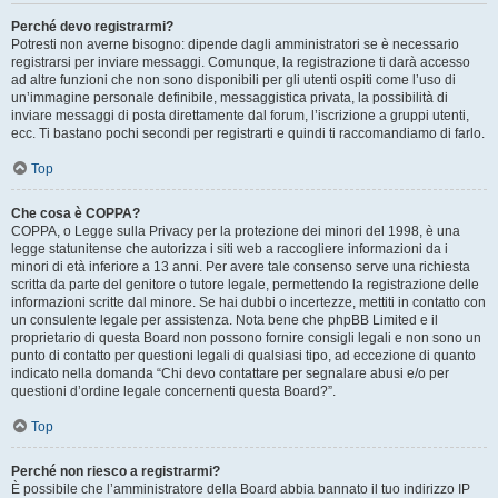
Perché devo registrarmi?
Potresti non averne bisogno: dipende dagli amministratori se è necessario
registrarsi per inviare messaggi. Comunque, la registrazione ti darà accesso
ad altre funzioni che non sono disponibili per gli utenti ospiti come l’uso di
un’immagine personale definibile, messaggistica privata, la possibilità di
inviare messaggi di posta direttamente dal forum, l’iscrizione a gruppi utenti,
ecc. Ti bastano pochi secondi per registrarti e quindi ti raccomandiamo di farlo.
Top
Che cosa è COPPA?
COPPA, o Legge sulla Privacy per la protezione dei minori del 1998, è una
legge statunitense che autorizza i siti web a raccogliere informazioni da i
minori di età inferiore a 13 anni. Per avere tale consenso serve una richiesta
scritta da parte del genitore o tutore legale, permettendo la registrazione delle
informazioni scritte dal minore. Se hai dubbi o incertezze, mettiti in contatto con
un consulente legale per assistenza. Nota bene che phpBB Limited e il
proprietario di questa Board non possono fornire consigli legali e non sono un
punto di contatto per questioni legali di qualsiasi tipo, ad eccezione di quanto
indicato nella domanda “Chi devo contattare per segnalare abusi e/o per
questioni d’ordine legale concernenti questa Board?”.
Top
Perché non riesco a registrarmi?
È possibile che l’amministratore della Board abbia bannato il tuo indirizzo IP