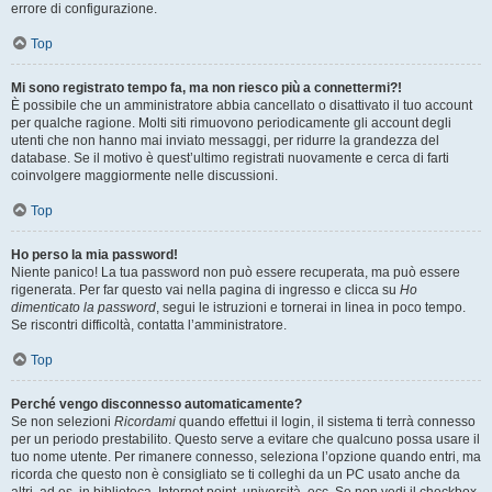
errore di configurazione.
Top
Mi sono registrato tempo fa, ma non riesco più a connettermi?!
È possibile che un amministratore abbia cancellato o disattivato il tuo account
per qualche ragione. Molti siti rimuovono periodicamente gli account degli
utenti che non hanno mai inviato messaggi, per ridurre la grandezza del
database. Se il motivo è quest’ultimo registrati nuovamente e cerca di farti
coinvolgere maggiormente nelle discussioni.
Top
Ho perso la mia password!
Niente panico! La tua password non può essere recuperata, ma può essere
rigenerata. Per far questo vai nella pagina di ingresso e clicca su
Ho
dimenticato la password
, segui le istruzioni e tornerai in linea in poco tempo.
Se riscontri difficoltà, contatta l’amministratore.
Top
Perché vengo disconnesso automaticamente?
Se non selezioni
Ricordami
quando effettui il login, il sistema ti terrà connesso
per un periodo prestabilito. Questo serve a evitare che qualcuno possa usare il
tuo nome utente. Per rimanere connesso, seleziona l’opzione quando entri, ma
ricorda che questo non è consigliato se ti colleghi da un PC usato anche da