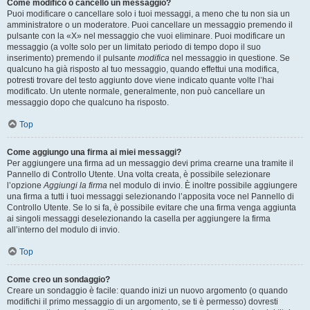
Come modifico o cancello un messaggio?
Puoi modificare o cancellare solo i tuoi messaggi, a meno che tu non sia un
amministratore o un moderatore. Puoi cancellare un messaggio premendo il
pulsante con la «X» nel messaggio che vuoi eliminare. Puoi modificare un
messaggio (a volte solo per un limitato periodo di tempo dopo il suo
inserimento) premendo il pulsante
modifica
nel messaggio in questione. Se
qualcuno ha già risposto al tuo messaggio, quando effettui una modifica,
potresti trovare del testo aggiunto dove viene indicato quante volte l’hai
modificato. Un utente normale, generalmente, non può cancellare un
messaggio dopo che qualcuno ha risposto.
Top
Come aggiungo una firma ai miei messaggi?
Per aggiungere una firma ad un messaggio devi prima crearne una tramite il
Pannello di Controllo Utente. Una volta creata, è possibile selezionare
l’opzione
Aggiungi la firma
nel modulo di invio. È inoltre possibile aggiungere
una firma a tutti i tuoi messaggi selezionando l’apposita voce nel Pannello di
Controllo Utente. Se lo si fa, è possibile evitare che una firma venga aggiunta
ai singoli messaggi deselezionando la casella per aggiungere la firma
all’interno del modulo di invio.
Top
Come creo un sondaggio?
Creare un sondaggio è facile: quando inizi un nuovo argomento (o quando
modifichi il primo messaggio di un argomento, se ti è permesso) dovresti