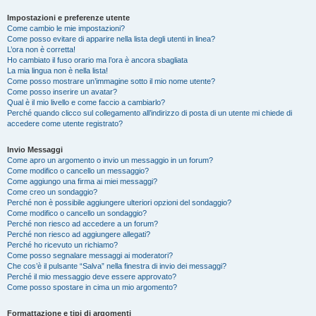
Impostazioni e preferenze utente
Come cambio le mie impostazioni?
Come posso evitare di apparire nella lista degli utenti in linea?
L’ora non è corretta!
Ho cambiato il fuso orario ma l’ora è ancora sbagliata
La mia lingua non è nella lista!
Come posso mostrare un’immagine sotto il mio nome utente?
Come posso inserire un avatar?
Qual è il mio livello e come faccio a cambiarlo?
Perché quando clicco sul collegamento all’indirizzo di posta di un utente mi chiede di
accedere come utente registrato?
Invio Messaggi
Come apro un argomento o invio un messaggio in un forum?
Come modifico o cancello un messaggio?
Come aggiungo una firma ai miei messaggi?
Come creo un sondaggio?
Perché non è possibile aggiungere ulteriori opzioni del sondaggio?
Come modifico o cancello un sondaggio?
Perché non riesco ad accedere a un forum?
Perché non riesco ad aggiungere allegati?
Perché ho ricevuto un richiamo?
Come posso segnalare messaggi ai moderatori?
Che cos’è il pulsante “Salva” nella finestra di invio dei messaggi?
Perché il mio messaggio deve essere approvato?
Come posso spostare in cima un mio argomento?
Formattazione e tipi di argomenti