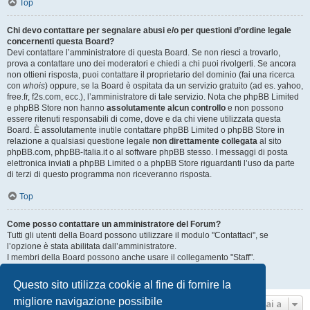
Top
Chi devo contattare per segnalare abusi e/o per questioni d’ordine legale
concernenti questa Board?
Devi contattare l’amministratore di questa Board. Se non riesci a trovarlo,
prova a contattare uno dei moderatori e chiedi a chi puoi rivolgerti. Se ancora
non ottieni risposta, puoi contattare il proprietario del dominio (fai una ricerca
con
whois
) oppure, se la Board è ospitata da un servizio gratuito (ad es. yahoo,
free.fr, f2s.com, ecc.), l’amministratore di tale servizio. Nota che phpBB Limited
e phpBB Store non hanno
assolutamente alcun controllo
e non possono
essere ritenuti responsabili di come, dove e da chi viene utilizzata questa
Board. È assolutamente inutile contattare phpBB Limited o phpBB Store in
relazione a qualsiasi questione legale
non direttamente collegata
al sito
phpBB.com, phpBB-Italia.it o al software phpBB stesso. I messaggi di posta
elettronica inviati a phpBB Limited o a phpBB Store riguardanti l’uso da parte
di terzi di questo programma non riceveranno risposta.
Top
Come posso contattare un amministratore del Forum?
Tutti gli utenti della Board possono utilizzare il modulo "Contattaci", se
l’opzione è stata abilitata dall’amministratore.
I membri della Board possono anche usare il collegamento "Staff".
Top
Questo sito utilizza cookie al fine di fornire la
migliore navigazione possibile
Vai a