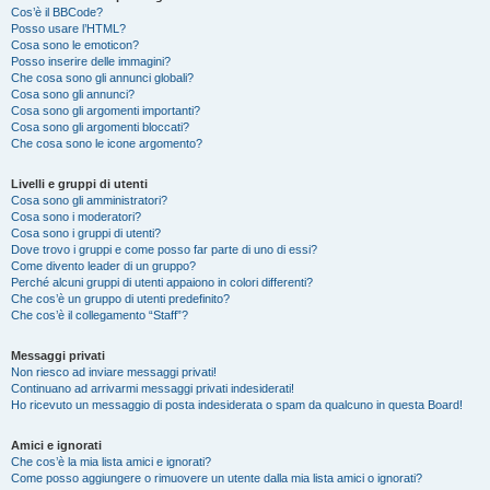
Cos’è il BBCode?
Posso usare l’HTML?
Cosa sono le emoticon?
Posso inserire delle immagini?
Che cosa sono gli annunci globali?
Cosa sono gli annunci?
Cosa sono gli argomenti importanti?
Cosa sono gli argomenti bloccati?
Che cosa sono le icone argomento?
Livelli e gruppi di utenti
Cosa sono gli amministratori?
Cosa sono i moderatori?
Cosa sono i gruppi di utenti?
Dove trovo i gruppi e come posso far parte di uno di essi?
Come divento leader di un gruppo?
Perché alcuni gruppi di utenti appaiono in colori differenti?
Che cos’è un gruppo di utenti predefinito?
Che cos’è il collegamento “Staff”?
Messaggi privati
Non riesco ad inviare messaggi privati!
Continuano ad arrivarmi messaggi privati indesiderati!
Ho ricevuto un messaggio di posta indesiderata o spam da qualcuno in questa Board!
Amici e ignorati
Che cos’è la mia lista amici e ignorati?
Come posso aggiungere o rimuovere un utente dalla mia lista amici o ignorati?