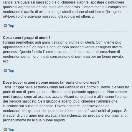
cancellare qualsiasi messaggio e di chiudere, riaprire, spostare o rimuovere
qualsiasi argomento del forum da loro moderato. Generalmente il compito dei
moderatori è quello di evitare che gli utenti vadano «fuori tema» (in inglese,
off-topic
) o che scrivano messaggi oltraggiosi ed offensivi.
Top
Cosa sono i gruppi di utenti?
I gruppi permettono agli amministratori di riunire gli utenti. Ogni utente può
appartenere a più gruppi e a ogni gruppo possono venire assegnati diversi
permessi. Questo facilita l’amministratore nelle operazioni di creazione di
moderatori per un forum, o di concessione di permessi per un forum privato,
ecc.
Top
Dove trovo i gruppi e come posso far parte di uno di essi?
Trovi i gruppi nella sezione
Gruppi
nel Pannello di Controllo Utente. Se vuoi far
parte di uno di questi procedi cliccando sul pulsante appropriato. Non sempre
però i gruppi sono ad
accesso aperto
. Alcuni sono chiusi e altri hanno l’elenco
dei membri nascosto. Se il gruppo è aperto, puoi chiedere l’ammissione
cliccando sul pulsante apposito. Dovrai ottenere l’approvazione del
moderatore del gruppo, che potrebbe chiederti perché vuoi unirti al gruppo. Se
il leader di un gruppo non accetta la tua richiesta, sei pregato di non assillarlo:
probabilmente ha le sue buone ragioni.
Top