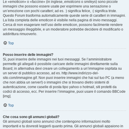
Le «emoticon» o «faccine» (in inglese,
emoticons
o
smileys
) sono piccole
immagini che possono essere usate per esprimere una sensazione o
un’emozione con pochi caratteri; ad es. :) significa felice, :( significa triste.
Questo Forum trasforma automaticamente queste serie di caratteri in immagini.
La lista completa delle emoticon è visibile nella pagina di invio messaggi.
Cerca di non esagerare nell’uso delle emoticon, possono facilmente rendere
un messaggio illeggibile, e un moderatore potrebbe decidere di modificarlo o
addirittura rimuoverlo.
Top
Posso inserire delle immagini?
Sì, puoi inserire delle immagini nei tuoi messaggi. Se l’amministratore
permette gli allegati è possibile caricare delle immagini direttamente sulla
Board; in alternativa devi creare un collegamento a un’immagine ospitata su
un server di pubblico accesso, ad es. http://www.indirizzo-del-
sito.com/immagine.gif. Non puoi inserire immagini che hai sul tuo PC (a meno
che non abbia un server!) o immagini che si trovano dietro sistemi di
autenticazione, come caselle di posta tipo yahoo o hotmail, siti protetti da
codici di accesso, ecc. Per inserire l’immagine, puoi usare il comando BBCode
[img].
Top
Che cosa sono gli annunci globali?
Gli annunci globali sono annunci che contengono informazioni molto
importanti e tu dovresti leggerli quanto prima. Gli annunci globali appaiono in