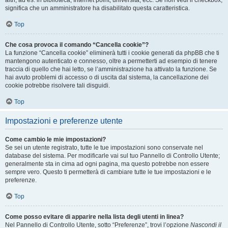
altri, ad es. in biblioteca, Internet point, università, ecc. Se non vedi il checkbox,
significa che un amministratore ha disabilitato questa caratteristica.
Top
Che cosa provoca il comando “Cancella cookie”?
La funzione “Cancella cookie” eliminerà tutti i cookie generati da phpBB che ti
mantengono autenticato e connesso, oltre a permetterti ad esempio di tenere
traccia di quello che hai letto, se l’amministrazione ha attivato la funzione. Se
hai avuto problemi di accesso o di uscita dal sistema, la cancellazione dei
cookie potrebbe risolvere tali disguidi.
Top
Impostazioni e preferenze utente
Come cambio le mie impostazioni?
Se sei un utente registrato, tutte le tue impostazioni sono conservate nel
database del sistema. Per modificarle vai sul tuo Pannello di Controllo Utente;
generalmente sta in cima ad ogni pagina, ma questo potrebbe non essere
sempre vero. Questo ti permetterà di cambiare tutte le tue impostazioni e le
preferenze.
Top
Come posso evitare di apparire nella lista degli utenti in linea?
Nel Pannello di Controllo Utente, sotto “Preferenze”, trovi l’opzione
Nascondi il