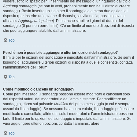
vedere, sotto lo spazio per l’inserimento del messaggio, un riquadro dal titolo
Aggiungi sondaggio
(se non lo vedi, probabilmente non hai il diritto di creare
sondaggi). Basta inserire un titolo per il sondaggio e almeno due opzioni di
risposta (per inserire un’opzione di risposta, scrivila nell’apposito spazio e
clicca su
Aggiungi un’opzione
). Puoi anche stabilire i giorni di durata del
sondaggio (0 per non porre limiti). C’è un limite al numero di opzioni di risposta
che puoi aggiungere, stabilito dall’amministratore.
Top
Perché non è possibile aggiungere ulteriori opzioni del sondaggio?
Il limite per le opzioni del sondaggio è impostato dall’amministratore. Se senti il
bisogno di aggiungere ulteriori opzioni di risposta a quelle consentite, contatta
l’amministratore del Forum.
Top
Come modifico o cancello un sondaggio?
Come per i messaggi, i sondaggi possono essere modificati e cancellati solo
dai rispettivi autori, dai moderatori e dall’amministratore. Per modificare un
sondaggio, clicca sul pulsante
Modifica
del primo messaggio (a cui è sempre
associato il sondaggio). Se nessuno ha ancora votato, il sondaggio può essere
modificato o cancellato, altrimenti solo i moderatori e l’amministratore possono
farlo. Il limite per le opzioni del sondaggio è impostato dall’amministratore. Se
vuoi aggiungere ulteriori opzioni, contatta l’amministratore.
Top