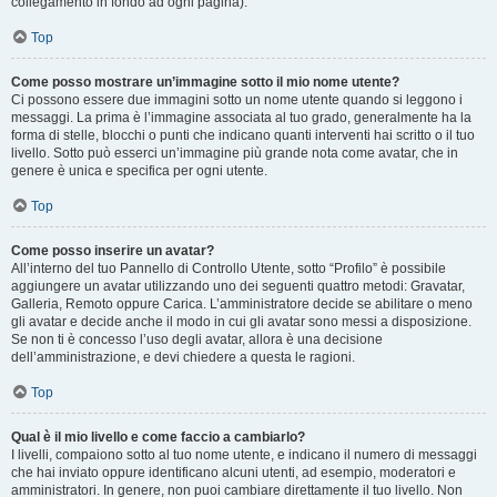
collegamento in fondo ad ogni pagina).
Top
Come posso mostrare un’immagine sotto il mio nome utente?
Ci possono essere due immagini sotto un nome utente quando si leggono i
messaggi. La prima è l’immagine associata al tuo grado, generalmente ha la
forma di stelle, blocchi o punti che indicano quanti interventi hai scritto o il tuo
livello. Sotto può esserci un’immagine più grande nota come avatar, che in
genere è unica e specifica per ogni utente.
Top
Come posso inserire un avatar?
All’interno del tuo Pannello di Controllo Utente, sotto “Profilo” è possibile
aggiungere un avatar utilizzando uno dei seguenti quattro metodi: Gravatar,
Galleria, Remoto oppure Carica. L’amministratore decide se abilitare o meno
gli avatar e decide anche il modo in cui gli avatar sono messi a disposizione.
Se non ti è concesso l’uso degli avatar, allora è una decisione
dell’amministrazione, e devi chiedere a questa le ragioni.
Top
Qual è il mio livello e come faccio a cambiarlo?
I livelli, compaiono sotto al tuo nome utente, e indicano il numero di messaggi
che hai inviato oppure identificano alcuni utenti, ad esempio, moderatori e
amministratori. In genere, non puoi cambiare direttamente il tuo livello. Non