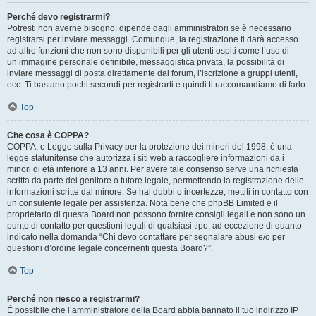
Perché devo registrarmi?
Potresti non averne bisogno: dipende dagli amministratori se è necessario
registrarsi per inviare messaggi. Comunque, la registrazione ti darà accesso
ad altre funzioni che non sono disponibili per gli utenti ospiti come l’uso di
un’immagine personale definibile, messaggistica privata, la possibilità di
inviare messaggi di posta direttamente dal forum, l’iscrizione a gruppi utenti,
ecc. Ti bastano pochi secondi per registrarti e quindi ti raccomandiamo di farlo.
Top
Che cosa è COPPA?
COPPA, o Legge sulla Privacy per la protezione dei minori del 1998, è una
legge statunitense che autorizza i siti web a raccogliere informazioni da i
minori di età inferiore a 13 anni. Per avere tale consenso serve una richiesta
scritta da parte del genitore o tutore legale, permettendo la registrazione delle
informazioni scritte dal minore. Se hai dubbi o incertezze, mettiti in contatto con
un consulente legale per assistenza. Nota bene che phpBB Limited e il
proprietario di questa Board non possono fornire consigli legali e non sono un
punto di contatto per questioni legali di qualsiasi tipo, ad eccezione di quanto
indicato nella domanda “Chi devo contattare per segnalare abusi e/o per
questioni d’ordine legale concernenti questa Board?”.
Top
Perché non riesco a registrarmi?
È possibile che l’amministratore della Board abbia bannato il tuo indirizzo IP