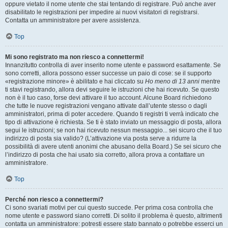
oppure vietato il nome utente che stai tentando di registrare. Può anche aver
disabilitato le registrazioni per impedire ai nuovi visitatori di registrarsi.
Contatta un amministratore per avere assistenza.
Top
Mi sono registrato ma non riesco a connettermi!
Innanzitutto controlla di aver inserito nome utente e password esattamente. Se
sono corretti, allora possono esser successe un paio di cose: se il supporto
«registrazione minore» è abilitato e hai cliccato su
Ho meno di 13 anni
mentre
ti stavi registrando, allora devi seguire le istruzioni che hai ricevuto. Se questo
non è il tuo caso, forse devi attivare il tuo account. Alcune Board richiedono
che tutte le nuove registrazioni vengano attivate dall’utente stesso o dagli
amministratori, prima di poter accedere. Quando ti registri ti verrà indicato che
tipo di attivazione è richiesta. Se ti è stato inviato un messaggio di posta, allora
segui le istruzioni; se non hai ricevuto nessun messaggio... sei sicuro che il tuo
indirizzo di posta sia valido? (L’attivazione via posta serve a ridurre la
possibilità di avere utenti anonimi che abusano della Board.) Se sei sicuro che
l’indirizzo di posta che hai usato sia corretto, allora prova a contattare un
amministratore.
Top
Perché non riesco a connettermi?
Ci sono svariati motivi per cui questo succede. Per prima cosa controlla che
nome utente e password siano corretti. Di solito il problema è questo, altrimenti
contatta un amministratore: potresti essere stato bannato o potrebbe esserci un