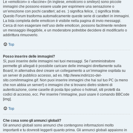
Le «emoticon» o «faccine» (in inglese,
emoticons
o
smileys
) sono piccole
immagini che possono essere usate per esprimere una sensazione o
un’emozione con pochi caratteri; ad es. :) significa felice, :( significa triste.
Questo Forum trasforma automaticamente queste serie di caratteri in immagini.
La lista completa delle emoticon è visibile nella pagina di invio messaggi.
Cerca di non esagerare nell’uso delle emoticon, possono facilmente rendere
un messaggio illeggibile, e un moderatore potrebbe decidere di modificarlo o
addirittura rimuoverlo.
Top
Posso inserire delle immagini?
Sì, puoi inserire delle immagini nei tuoi messaggi. Se l’amministratore
permette gli allegati è possibile caricare delle immagini direttamente sulla
Board; in alternativa devi creare un collegamento a un’immagine ospitata su
un server di pubblico accesso, ad es. http://www.indirizzo-del-
sito.com/immagine.gif. Non puoi inserire immagini che hai sul tuo PC (a meno
che non abbia un server!) o immagini che si trovano dietro sistemi di
autenticazione, come caselle di posta tipo yahoo o hotmail, siti protetti da
codici di accesso, ecc. Per inserire l’immagine, puoi usare il comando BBCode
[img].
Top
Che cosa sono gli annunci globali?
Gli annunci globali sono annunci che contengono informazioni molto
importanti e tu dovresti leggerli quanto prima. Gli annunci globali appaiono in