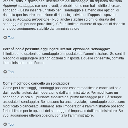
vedere, sotto lo spazio per l’inserimento del messaggio, un riquadro dal titolo
Aggiungi sondaggio
(se non lo vedi, probabilmente non hai il diritto di creare
sondaggi). Basta inserire un titolo per il sondaggio e almeno due opzioni di
risposta (per inserire un’opzione di risposta, scrivila nell’apposito spazio e
clicca su
Aggiungi un’opzione
). Puoi anche stabilire i giorni di durata del
sondaggio (0 per non porre limiti). C’è un limite al numero di opzioni di risposta
che puoi aggiungere, stabilito dall’amministratore.
Top
Perché non è possibile aggiungere ulteriori opzioni del sondaggio?
Il limite per le opzioni del sondaggio è impostato dall’amministratore. Se senti il
bisogno di aggiungere ulteriori opzioni di risposta a quelle consentite, contatta
l’amministratore del Forum.
Top
Come modifico o cancello un sondaggio?
Come per i messaggi, i sondaggi possono essere modificati e cancellati solo
dai rispettivi autori, dai moderatori e dall’amministratore. Per modificare un
sondaggio, clicca sul pulsante
Modifica
del primo messaggio (a cui è sempre
associato il sondaggio). Se nessuno ha ancora votato, il sondaggio può essere
modificato o cancellato, altrimenti solo i moderatori e l’amministratore possono
farlo. Il limite per le opzioni del sondaggio è impostato dall’amministratore. Se
vuoi aggiungere ulteriori opzioni, contatta l’amministratore.
Top