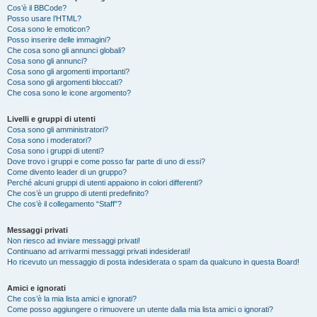
Cos’è il BBCode?
Posso usare l’HTML?
Cosa sono le emoticon?
Posso inserire delle immagini?
Che cosa sono gli annunci globali?
Cosa sono gli annunci?
Cosa sono gli argomenti importanti?
Cosa sono gli argomenti bloccati?
Che cosa sono le icone argomento?
Livelli e gruppi di utenti
Cosa sono gli amministratori?
Cosa sono i moderatori?
Cosa sono i gruppi di utenti?
Dove trovo i gruppi e come posso far parte di uno di essi?
Come divento leader di un gruppo?
Perché alcuni gruppi di utenti appaiono in colori differenti?
Che cos’è un gruppo di utenti predefinito?
Che cos’è il collegamento “Staff”?
Messaggi privati
Non riesco ad inviare messaggi privati!
Continuano ad arrivarmi messaggi privati indesiderati!
Ho ricevuto un messaggio di posta indesiderata o spam da qualcuno in questa Board!
Amici e ignorati
Che cos’è la mia lista amici e ignorati?
Come posso aggiungere o rimuovere un utente dalla mia lista amici o ignorati?