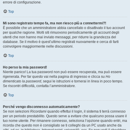
errore di configurazione.
Top
Mi sono registrato tempo fa, ma non riesco più a connettermi?!
È possibile che un amministratore abbia cancellato o disattivato il tuo account
per qualche ragione. Molti siti rimuovono periodicamente gli account degli
utenti che non hanno mai inviato messaggi, per ridurre la grandezza del
database. Se il motivo è quest’ultimo registrati nuovamente e cerca di farti
coinvolgere maggiormente nelle discussioni.
Top
Ho perso la mia password!
Niente panico! La tua password non può essere recuperata, ma può essere
rigenerata. Per far questo vai nella pagina di ingresso e clicca su
Ho
dimenticato la password
, segui le istruzioni e tornerai in linea in poco tempo.
Se riscontri difficoltà, contatta l’amministratore.
Top
Perché vengo disconnesso automaticamente?
Se non selezioni
Ricordami
quando effettui il login, il sistema ti terrà connesso
per un periodo prestabilito. Questo serve a evitare che qualcuno possa usare il
tuo nome utente. Per rimanere connesso, seleziona l’opzione quando entri, ma
ricorda che questo non è consigliato se ti colleghi da un PC usato anche da