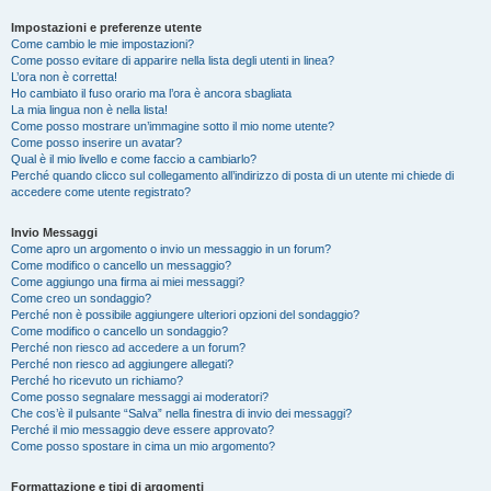
Impostazioni e preferenze utente
Come cambio le mie impostazioni?
Come posso evitare di apparire nella lista degli utenti in linea?
L’ora non è corretta!
Ho cambiato il fuso orario ma l’ora è ancora sbagliata
La mia lingua non è nella lista!
Come posso mostrare un’immagine sotto il mio nome utente?
Come posso inserire un avatar?
Qual è il mio livello e come faccio a cambiarlo?
Perché quando clicco sul collegamento all’indirizzo di posta di un utente mi chiede di
accedere come utente registrato?
Invio Messaggi
Come apro un argomento o invio un messaggio in un forum?
Come modifico o cancello un messaggio?
Come aggiungo una firma ai miei messaggi?
Come creo un sondaggio?
Perché non è possibile aggiungere ulteriori opzioni del sondaggio?
Come modifico o cancello un sondaggio?
Perché non riesco ad accedere a un forum?
Perché non riesco ad aggiungere allegati?
Perché ho ricevuto un richiamo?
Come posso segnalare messaggi ai moderatori?
Che cos’è il pulsante “Salva” nella finestra di invio dei messaggi?
Perché il mio messaggio deve essere approvato?
Come posso spostare in cima un mio argomento?
Formattazione e tipi di argomenti