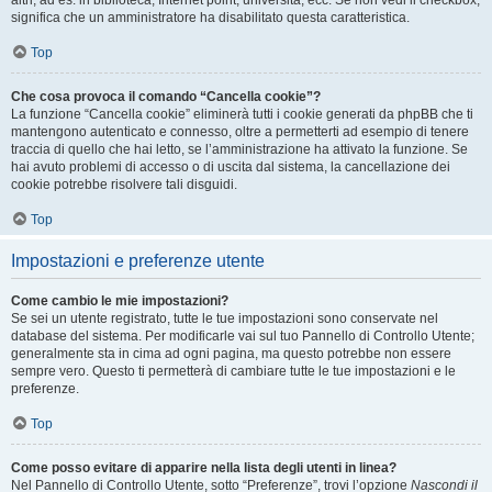
altri, ad es. in biblioteca, Internet point, università, ecc. Se non vedi il checkbox,
significa che un amministratore ha disabilitato questa caratteristica.
Top
Che cosa provoca il comando “Cancella cookie”?
La funzione “Cancella cookie” eliminerà tutti i cookie generati da phpBB che ti
mantengono autenticato e connesso, oltre a permetterti ad esempio di tenere
traccia di quello che hai letto, se l’amministrazione ha attivato la funzione. Se
hai avuto problemi di accesso o di uscita dal sistema, la cancellazione dei
cookie potrebbe risolvere tali disguidi.
Top
Impostazioni e preferenze utente
Come cambio le mie impostazioni?
Se sei un utente registrato, tutte le tue impostazioni sono conservate nel
database del sistema. Per modificarle vai sul tuo Pannello di Controllo Utente;
generalmente sta in cima ad ogni pagina, ma questo potrebbe non essere
sempre vero. Questo ti permetterà di cambiare tutte le tue impostazioni e le
preferenze.
Top
Come posso evitare di apparire nella lista degli utenti in linea?
Nel Pannello di Controllo Utente, sotto “Preferenze”, trovi l’opzione
Nascondi il