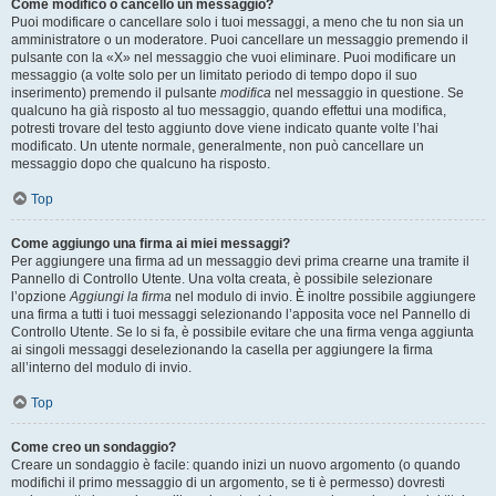
Come modifico o cancello un messaggio?
Puoi modificare o cancellare solo i tuoi messaggi, a meno che tu non sia un
amministratore o un moderatore. Puoi cancellare un messaggio premendo il
pulsante con la «X» nel messaggio che vuoi eliminare. Puoi modificare un
messaggio (a volte solo per un limitato periodo di tempo dopo il suo
inserimento) premendo il pulsante
modifica
nel messaggio in questione. Se
qualcuno ha già risposto al tuo messaggio, quando effettui una modifica,
potresti trovare del testo aggiunto dove viene indicato quante volte l’hai
modificato. Un utente normale, generalmente, non può cancellare un
messaggio dopo che qualcuno ha risposto.
Top
Come aggiungo una firma ai miei messaggi?
Per aggiungere una firma ad un messaggio devi prima crearne una tramite il
Pannello di Controllo Utente. Una volta creata, è possibile selezionare
l’opzione
Aggiungi la firma
nel modulo di invio. È inoltre possibile aggiungere
una firma a tutti i tuoi messaggi selezionando l’apposita voce nel Pannello di
Controllo Utente. Se lo si fa, è possibile evitare che una firma venga aggiunta
ai singoli messaggi deselezionando la casella per aggiungere la firma
all’interno del modulo di invio.
Top
Come creo un sondaggio?
Creare un sondaggio è facile: quando inizi un nuovo argomento (o quando
modifichi il primo messaggio di un argomento, se ti è permesso) dovresti