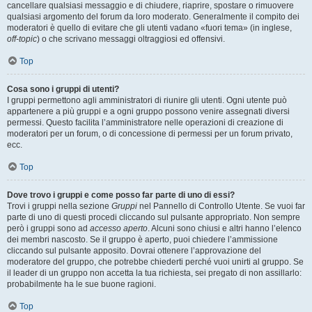
cancellare qualsiasi messaggio e di chiudere, riaprire, spostare o rimuovere
qualsiasi argomento del forum da loro moderato. Generalmente il compito dei
moderatori è quello di evitare che gli utenti vadano «fuori tema» (in inglese,
off-topic
) o che scrivano messaggi oltraggiosi ed offensivi.
Top
Cosa sono i gruppi di utenti?
I gruppi permettono agli amministratori di riunire gli utenti. Ogni utente può
appartenere a più gruppi e a ogni gruppo possono venire assegnati diversi
permessi. Questo facilita l’amministratore nelle operazioni di creazione di
moderatori per un forum, o di concessione di permessi per un forum privato,
ecc.
Top
Dove trovo i gruppi e come posso far parte di uno di essi?
Trovi i gruppi nella sezione
Gruppi
nel Pannello di Controllo Utente. Se vuoi far
parte di uno di questi procedi cliccando sul pulsante appropriato. Non sempre
però i gruppi sono ad
accesso aperto
. Alcuni sono chiusi e altri hanno l’elenco
dei membri nascosto. Se il gruppo è aperto, puoi chiedere l’ammissione
cliccando sul pulsante apposito. Dovrai ottenere l’approvazione del
moderatore del gruppo, che potrebbe chiederti perché vuoi unirti al gruppo. Se
il leader di un gruppo non accetta la tua richiesta, sei pregato di non assillarlo:
probabilmente ha le sue buone ragioni.
Top