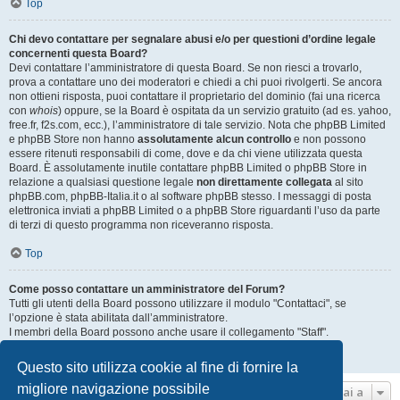
Top
Chi devo contattare per segnalare abusi e/o per questioni d’ordine legale
concernenti questa Board?
Devi contattare l’amministratore di questa Board. Se non riesci a trovarlo,
prova a contattare uno dei moderatori e chiedi a chi puoi rivolgerti. Se ancora
non ottieni risposta, puoi contattare il proprietario del dominio (fai una ricerca
con
whois
) oppure, se la Board è ospitata da un servizio gratuito (ad es. yahoo,
free.fr, f2s.com, ecc.), l’amministratore di tale servizio. Nota che phpBB Limited
e phpBB Store non hanno
assolutamente alcun controllo
e non possono
essere ritenuti responsabili di come, dove e da chi viene utilizzata questa
Board. È assolutamente inutile contattare phpBB Limited o phpBB Store in
relazione a qualsiasi questione legale
non direttamente collegata
al sito
phpBB.com, phpBB-Italia.it o al software phpBB stesso. I messaggi di posta
elettronica inviati a phpBB Limited o a phpBB Store riguardanti l’uso da parte
di terzi di questo programma non riceveranno risposta.
Top
Come posso contattare un amministratore del Forum?
Tutti gli utenti della Board possono utilizzare il modulo "Contattaci", se
l’opzione è stata abilitata dall’amministratore.
I membri della Board possono anche usare il collegamento "Staff".
Top
Questo sito utilizza cookie al fine di fornire la
migliore navigazione possibile
Vai a