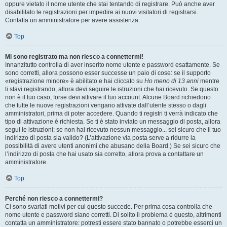
oppure vietato il nome utente che stai tentando di registrare. Può anche aver
disabilitato le registrazioni per impedire ai nuovi visitatori di registrarsi.
Contatta un amministratore per avere assistenza.
Top
Mi sono registrato ma non riesco a connettermi!
Innanzitutto controlla di aver inserito nome utente e password esattamente. Se
sono corretti, allora possono esser successe un paio di cose: se il supporto
«registrazione minore» è abilitato e hai cliccato su
Ho meno di 13 anni
mentre
ti stavi registrando, allora devi seguire le istruzioni che hai ricevuto. Se questo
non è il tuo caso, forse devi attivare il tuo account. Alcune Board richiedono
che tutte le nuove registrazioni vengano attivate dall’utente stesso o dagli
amministratori, prima di poter accedere. Quando ti registri ti verrà indicato che
tipo di attivazione è richiesta. Se ti è stato inviato un messaggio di posta, allora
segui le istruzioni; se non hai ricevuto nessun messaggio... sei sicuro che il tuo
indirizzo di posta sia valido? (L’attivazione via posta serve a ridurre la
possibilità di avere utenti anonimi che abusano della Board.) Se sei sicuro che
l’indirizzo di posta che hai usato sia corretto, allora prova a contattare un
amministratore.
Top
Perché non riesco a connettermi?
Ci sono svariati motivi per cui questo succede. Per prima cosa controlla che
nome utente e password siano corretti. Di solito il problema è questo, altrimenti
contatta un amministratore: potresti essere stato bannato o potrebbe esserci un