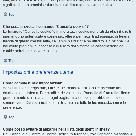
altri, ad es. in biblioteca, Internet point, università, ecc. Se non vedi il checkbox,
significa che un amministratore ha disabilitato questa caratteristica.
Top
Che cosa provoca il comando “Cancella cookie”?
La funzione “Cancella cookie” eliminerà tutti i cookie generati da phpBB che ti
mantengono autenticato e connesso, oltre a permetterti ad esempio di tenere
traccia di quello che hai letto, se l’amministrazione ha attivato la funzione. Se
hai avuto problemi di accesso o di uscita dal sistema, la cancellazione dei
cookie potrebbe risolvere tali disguidi.
Top
Impostazioni e preferenze utente
Come cambio le mie impostazioni?
Se sei un utente registrato, tutte le tue impostazioni sono conservate nel
database del sistema. Per modificarle vai sul tuo Pannello di Controllo Utente;
generalmente sta in cima ad ogni pagina, ma questo potrebbe non essere
sempre vero. Questo ti permetterà di cambiare tutte le tue impostazioni e le
preferenze.
Top
Come posso evitare di apparire nella lista degli utenti in linea?
Nel Pannello di Controllo Utente, sotto “Preferenze”, trovi l’opzione
Nascondi il