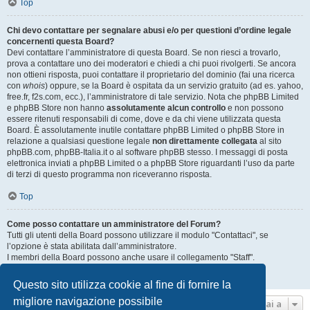
Top
Chi devo contattare per segnalare abusi e/o per questioni d’ordine legale
concernenti questa Board?
Devi contattare l’amministratore di questa Board. Se non riesci a trovarlo,
prova a contattare uno dei moderatori e chiedi a chi puoi rivolgerti. Se ancora
non ottieni risposta, puoi contattare il proprietario del dominio (fai una ricerca
con
whois
) oppure, se la Board è ospitata da un servizio gratuito (ad es. yahoo,
free.fr, f2s.com, ecc.), l’amministratore di tale servizio. Nota che phpBB Limited
e phpBB Store non hanno
assolutamente alcun controllo
e non possono
essere ritenuti responsabili di come, dove e da chi viene utilizzata questa
Board. È assolutamente inutile contattare phpBB Limited o phpBB Store in
relazione a qualsiasi questione legale
non direttamente collegata
al sito
phpBB.com, phpBB-Italia.it o al software phpBB stesso. I messaggi di posta
elettronica inviati a phpBB Limited o a phpBB Store riguardanti l’uso da parte
di terzi di questo programma non riceveranno risposta.
Top
Come posso contattare un amministratore del Forum?
Tutti gli utenti della Board possono utilizzare il modulo "Contattaci", se
l’opzione è stata abilitata dall’amministratore.
I membri della Board possono anche usare il collegamento "Staff".
Top
Questo sito utilizza cookie al fine di fornire la
migliore navigazione possibile
Vai a