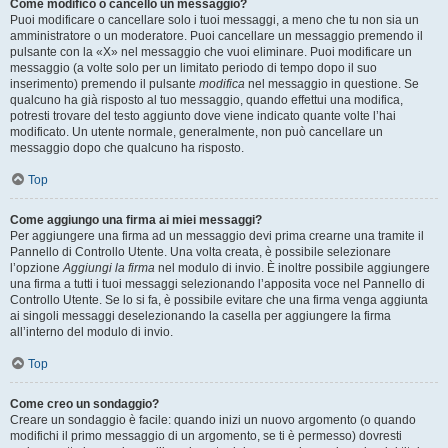
Come modifico o cancello un messaggio?
Puoi modificare o cancellare solo i tuoi messaggi, a meno che tu non sia un
amministratore o un moderatore. Puoi cancellare un messaggio premendo il
pulsante con la «X» nel messaggio che vuoi eliminare. Puoi modificare un
messaggio (a volte solo per un limitato periodo di tempo dopo il suo
inserimento) premendo il pulsante
modifica
nel messaggio in questione. Se
qualcuno ha già risposto al tuo messaggio, quando effettui una modifica,
potresti trovare del testo aggiunto dove viene indicato quante volte l’hai
modificato. Un utente normale, generalmente, non può cancellare un
messaggio dopo che qualcuno ha risposto.
Top
Come aggiungo una firma ai miei messaggi?
Per aggiungere una firma ad un messaggio devi prima crearne una tramite il
Pannello di Controllo Utente. Una volta creata, è possibile selezionare
l’opzione
Aggiungi la firma
nel modulo di invio. È inoltre possibile aggiungere
una firma a tutti i tuoi messaggi selezionando l’apposita voce nel Pannello di
Controllo Utente. Se lo si fa, è possibile evitare che una firma venga aggiunta
ai singoli messaggi deselezionando la casella per aggiungere la firma
all’interno del modulo di invio.
Top
Come creo un sondaggio?
Creare un sondaggio è facile: quando inizi un nuovo argomento (o quando
modifichi il primo messaggio di un argomento, se ti è permesso) dovresti