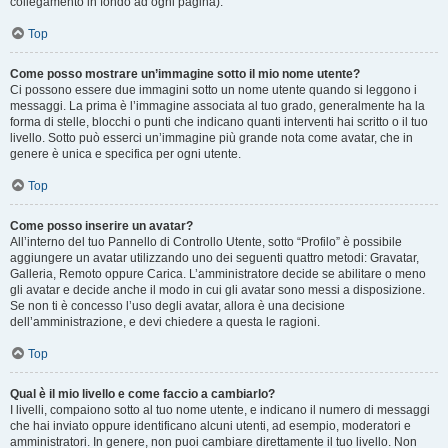
collegamento in fondo ad ogni pagina).
Top
Come posso mostrare un’immagine sotto il mio nome utente?
Ci possono essere due immagini sotto un nome utente quando si leggono i
messaggi. La prima è l’immagine associata al tuo grado, generalmente ha la
forma di stelle, blocchi o punti che indicano quanti interventi hai scritto o il tuo
livello. Sotto può esserci un’immagine più grande nota come avatar, che in
genere è unica e specifica per ogni utente.
Top
Come posso inserire un avatar?
All’interno del tuo Pannello di Controllo Utente, sotto “Profilo” è possibile
aggiungere un avatar utilizzando uno dei seguenti quattro metodi: Gravatar,
Galleria, Remoto oppure Carica. L’amministratore decide se abilitare o meno
gli avatar e decide anche il modo in cui gli avatar sono messi a disposizione.
Se non ti è concesso l’uso degli avatar, allora è una decisione
dell’amministrazione, e devi chiedere a questa le ragioni.
Top
Qual è il mio livello e come faccio a cambiarlo?
I livelli, compaiono sotto al tuo nome utente, e indicano il numero di messaggi
che hai inviato oppure identificano alcuni utenti, ad esempio, moderatori e
amministratori. In genere, non puoi cambiare direttamente il tuo livello. Non