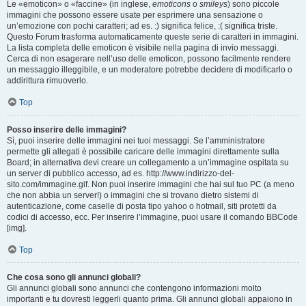
Le «emoticon» o «faccine» (in inglese,
emoticons
o
smileys
) sono piccole
immagini che possono essere usate per esprimere una sensazione o
un’emozione con pochi caratteri; ad es. :) significa felice, :( significa triste.
Questo Forum trasforma automaticamente queste serie di caratteri in immagini.
La lista completa delle emoticon è visibile nella pagina di invio messaggi.
Cerca di non esagerare nell’uso delle emoticon, possono facilmente rendere
un messaggio illeggibile, e un moderatore potrebbe decidere di modificarlo o
addirittura rimuoverlo.
Top
Posso inserire delle immagini?
Sì, puoi inserire delle immagini nei tuoi messaggi. Se l’amministratore
permette gli allegati è possibile caricare delle immagini direttamente sulla
Board; in alternativa devi creare un collegamento a un’immagine ospitata su
un server di pubblico accesso, ad es. http://www.indirizzo-del-
sito.com/immagine.gif. Non puoi inserire immagini che hai sul tuo PC (a meno
che non abbia un server!) o immagini che si trovano dietro sistemi di
autenticazione, come caselle di posta tipo yahoo o hotmail, siti protetti da
codici di accesso, ecc. Per inserire l’immagine, puoi usare il comando BBCode
[img].
Top
Che cosa sono gli annunci globali?
Gli annunci globali sono annunci che contengono informazioni molto
importanti e tu dovresti leggerli quanto prima. Gli annunci globali appaiono in