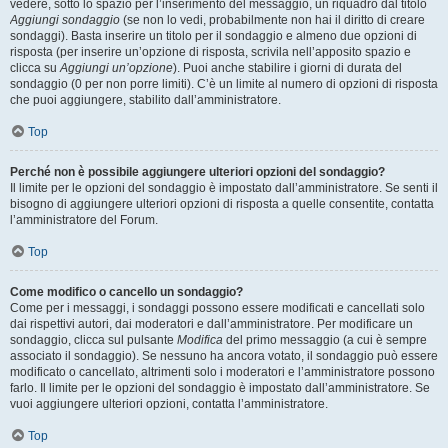
vedere, sotto lo spazio per l’inserimento del messaggio, un riquadro dal titolo
Aggiungi sondaggio
(se non lo vedi, probabilmente non hai il diritto di creare
sondaggi). Basta inserire un titolo per il sondaggio e almeno due opzioni di
risposta (per inserire un’opzione di risposta, scrivila nell’apposito spazio e
clicca su
Aggiungi un’opzione
). Puoi anche stabilire i giorni di durata del
sondaggio (0 per non porre limiti). C’è un limite al numero di opzioni di risposta
che puoi aggiungere, stabilito dall’amministratore.
Top
Perché non è possibile aggiungere ulteriori opzioni del sondaggio?
Il limite per le opzioni del sondaggio è impostato dall’amministratore. Se senti il
bisogno di aggiungere ulteriori opzioni di risposta a quelle consentite, contatta
l’amministratore del Forum.
Top
Come modifico o cancello un sondaggio?
Come per i messaggi, i sondaggi possono essere modificati e cancellati solo
dai rispettivi autori, dai moderatori e dall’amministratore. Per modificare un
sondaggio, clicca sul pulsante
Modifica
del primo messaggio (a cui è sempre
associato il sondaggio). Se nessuno ha ancora votato, il sondaggio può essere
modificato o cancellato, altrimenti solo i moderatori e l’amministratore possono
farlo. Il limite per le opzioni del sondaggio è impostato dall’amministratore. Se
vuoi aggiungere ulteriori opzioni, contatta l’amministratore.
Top