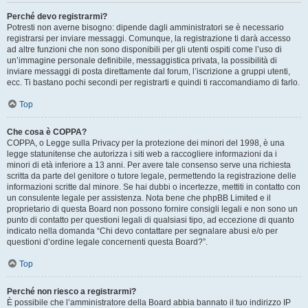
Perché devo registrarmi?
Potresti non averne bisogno: dipende dagli amministratori se è necessario
registrarsi per inviare messaggi. Comunque, la registrazione ti darà accesso
ad altre funzioni che non sono disponibili per gli utenti ospiti come l’uso di
un’immagine personale definibile, messaggistica privata, la possibilità di
inviare messaggi di posta direttamente dal forum, l’iscrizione a gruppi utenti,
ecc. Ti bastano pochi secondi per registrarti e quindi ti raccomandiamo di farlo.
Top
Che cosa è COPPA?
COPPA, o Legge sulla Privacy per la protezione dei minori del 1998, è una
legge statunitense che autorizza i siti web a raccogliere informazioni da i
minori di età inferiore a 13 anni. Per avere tale consenso serve una richiesta
scritta da parte del genitore o tutore legale, permettendo la registrazione delle
informazioni scritte dal minore. Se hai dubbi o incertezze, mettiti in contatto con
un consulente legale per assistenza. Nota bene che phpBB Limited e il
proprietario di questa Board non possono fornire consigli legali e non sono un
punto di contatto per questioni legali di qualsiasi tipo, ad eccezione di quanto
indicato nella domanda “Chi devo contattare per segnalare abusi e/o per
questioni d’ordine legale concernenti questa Board?”.
Top
Perché non riesco a registrarmi?
È possibile che l’amministratore della Board abbia bannato il tuo indirizzo IP