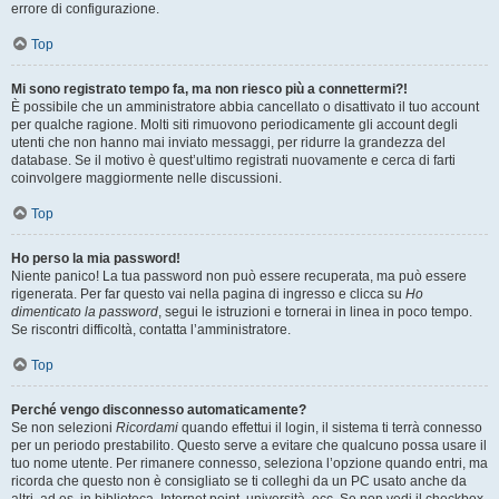
errore di configurazione.
Top
Mi sono registrato tempo fa, ma non riesco più a connettermi?!
È possibile che un amministratore abbia cancellato o disattivato il tuo account
per qualche ragione. Molti siti rimuovono periodicamente gli account degli
utenti che non hanno mai inviato messaggi, per ridurre la grandezza del
database. Se il motivo è quest’ultimo registrati nuovamente e cerca di farti
coinvolgere maggiormente nelle discussioni.
Top
Ho perso la mia password!
Niente panico! La tua password non può essere recuperata, ma può essere
rigenerata. Per far questo vai nella pagina di ingresso e clicca su
Ho
dimenticato la password
, segui le istruzioni e tornerai in linea in poco tempo.
Se riscontri difficoltà, contatta l’amministratore.
Top
Perché vengo disconnesso automaticamente?
Se non selezioni
Ricordami
quando effettui il login, il sistema ti terrà connesso
per un periodo prestabilito. Questo serve a evitare che qualcuno possa usare il
tuo nome utente. Per rimanere connesso, seleziona l’opzione quando entri, ma
ricorda che questo non è consigliato se ti colleghi da un PC usato anche da