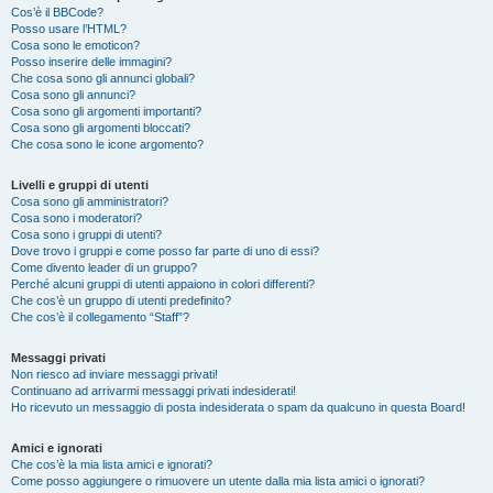
Cos’è il BBCode?
Posso usare l’HTML?
Cosa sono le emoticon?
Posso inserire delle immagini?
Che cosa sono gli annunci globali?
Cosa sono gli annunci?
Cosa sono gli argomenti importanti?
Cosa sono gli argomenti bloccati?
Che cosa sono le icone argomento?
Livelli e gruppi di utenti
Cosa sono gli amministratori?
Cosa sono i moderatori?
Cosa sono i gruppi di utenti?
Dove trovo i gruppi e come posso far parte di uno di essi?
Come divento leader di un gruppo?
Perché alcuni gruppi di utenti appaiono in colori differenti?
Che cos’è un gruppo di utenti predefinito?
Che cos’è il collegamento “Staff”?
Messaggi privati
Non riesco ad inviare messaggi privati!
Continuano ad arrivarmi messaggi privati indesiderati!
Ho ricevuto un messaggio di posta indesiderata o spam da qualcuno in questa Board!
Amici e ignorati
Che cos’è la mia lista amici e ignorati?
Come posso aggiungere o rimuovere un utente dalla mia lista amici o ignorati?