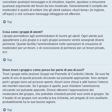
cancellare qualsiasi messaggio e di chiudere, riaprire, spostare o rimuovere
qualsiasi argomento del forum da loro moderato. Generalmente il compito dei
moderatori è quello di evitare che gli utenti vadano «fuori tema» (in inglese,
off-topic
) o che scrivano messaggi oltraggiosi ed offensivi.
Top
Cosa sono i gruppi di utenti?
I gruppi permettono agli amministratori di riunire gli utenti. Ogni utente può
appartenere a più gruppi e a ogni gruppo possono venire assegnati diversi
permessi. Questo facilita l’amministratore nelle operazioni di creazione di
moderatori per un forum, o di concessione di permessi per un forum privato,
ecc.
Top
Dove trovo i gruppi e come posso far parte di uno di essi?
Trovi i gruppi nella sezione
Gruppi
nel Pannello di Controllo Utente. Se vuoi far
parte di uno di questi procedi cliccando sul pulsante appropriato. Non sempre
però i gruppi sono ad
accesso aperto
. Alcuni sono chiusi e altri hanno l’elenco
dei membri nascosto. Se il gruppo è aperto, puoi chiedere l’ammissione
cliccando sul pulsante apposito. Dovrai ottenere l’approvazione del
moderatore del gruppo, che potrebbe chiederti perché vuoi unirti al gruppo. Se
il leader di un gruppo non accetta la tua richiesta, sei pregato di non assillarlo:
probabilmente ha le sue buone ragioni.
Top