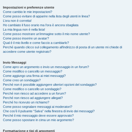
Impostazioni e preferenze utente
Come cambio le mie impostazioni?
Come posso evitare di apparire nella lista degli utenti in linea?
L’ora non è corretta!
Ho cambiato il fuso orario ma l’ora è ancora sbagliata
La mia lingua non è nella lista!
Come posso mostrare un’immagine sotto il mio nome utente?
Come posso inserire un avatar?
Qual è il mio livello e come faccio a cambiarlo?
Perché quando clicco sul collegamento all’indirizzo di posta di un utente mi chiede di
accedere come utente registrato?
Invio Messaggi
Come apro un argomento o invio un messaggio in un forum?
Come modifico o cancello un messaggio?
Come aggiungo una firma ai miei messaggi?
Come creo un sondaggio?
Perché non è possibile aggiungere ulteriori opzioni del sondaggio?
Come modifico o cancello un sondaggio?
Perché non riesco ad accedere a un forum?
Perché non riesco ad aggiungere allegati?
Perché ho ricevuto un richiamo?
Come posso segnalare messaggi ai moderatori?
Che cos’è il pulsante “Salva” nella finestra di invio dei messaggi?
Perché il mio messaggio deve essere approvato?
Come posso spostare in cima un mio argomento?
Formattazione e tipi di argomenti