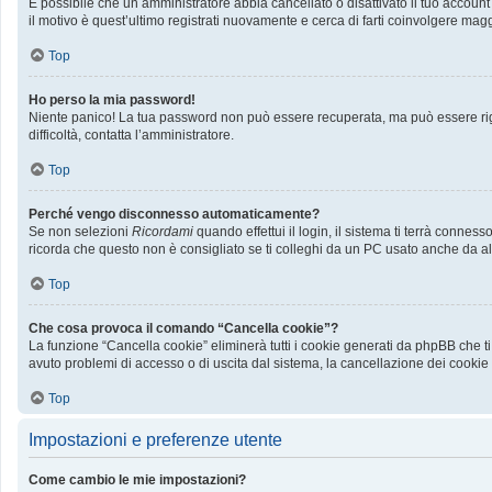
È possibile che un amministratore abbia cancellato o disattivato il tuo accoun
il motivo è quest’ultimo registrati nuovamente e cerca di farti coinvolgere mag
Top
Ho perso la mia password!
Niente panico! La tua password non può essere recuperata, ma può essere rige
difficoltà, contatta l’amministratore.
Top
Perché vengo disconnesso automaticamente?
Se non selezioni
Ricordami
quando effettui il login, il sistema ti terrà conn
ricorda che questo non è consigliato se ti colleghi da un PC usato anche da altri
Top
Che cosa provoca il comando “Cancella cookie”?
La funzione “Cancella cookie” eliminerà tutti i cookie generati da phpBB che ti
avuto problemi di accesso o di uscita dal sistema, la cancellazione dei cookie p
Top
Impostazioni e preferenze utente
Come cambio le mie impostazioni?