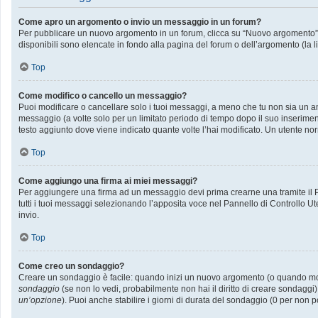
Come apro un argomento o invio un messaggio in un forum?
Per pubblicare un nuovo argomento in un forum, clicca su “Nuovo argomento”. P
disponibili sono elencate in fondo alla pagina del forum o dell’argomento (la l
Top
Come modifico o cancello un messaggio?
Puoi modificare o cancellare solo i tuoi messaggi, a meno che tu non sia un
messaggio (a volte solo per un limitato periodo di tempo dopo il suo inserime
testo aggiunto dove viene indicato quante volte l’hai modificato. Un utente
Top
Come aggiungo una firma ai miei messaggi?
Per aggiungere una firma ad un messaggio devi prima crearne una tramite il Pa
tutti i tuoi messaggi selezionando l’apposita voce nel Pannello di Controllo Ut
invio.
Top
Come creo un sondaggio?
Creare un sondaggio è facile: quando inizi un nuovo argomento (o quando modif
sondaggio
(se non lo vedi, probabilmente non hai il diritto di creare sondaggi)
un’opzione
). Puoi anche stabilire i giorni di durata del sondaggio (0 per non p