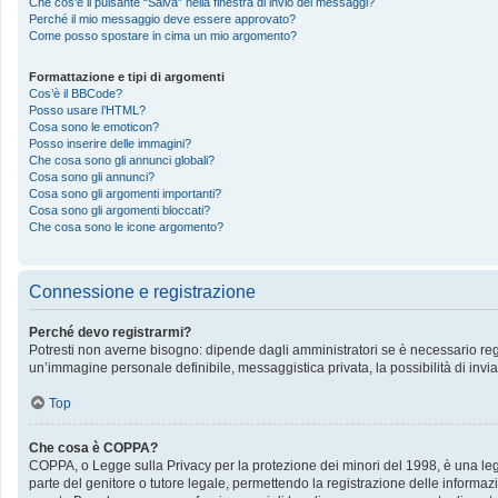
Che cos’è il pulsante “Salva” nella finestra di invio dei messaggi?
Perché il mio messaggio deve essere approvato?
Come posso spostare in cima un mio argomento?
Formattazione e tipi di argomenti
Cos’è il BBCode?
Posso usare l’HTML?
Cosa sono le emoticon?
Posso inserire delle immagini?
Che cosa sono gli annunci globali?
Cosa sono gli annunci?
Cosa sono gli argomenti importanti?
Cosa sono gli argomenti bloccati?
Che cosa sono le icone argomento?
Connessione e registrazione
Perché devo registrarmi?
Potresti non averne bisogno: dipende dagli amministratori se è necessario regis
un’immagine personale definibile, messaggistica privata, la possibilità di invia
Top
Che cosa è COPPA?
COPPA, o Legge sulla Privacy per la protezione dei minori del 1998, è una legge
parte del genitore o tutore legale, permettendo la registrazione delle informazi