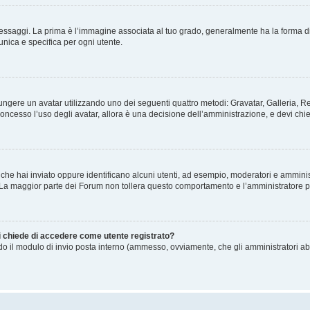
gi. La prima è l’immagine associata al tuo grado, generalmente ha la forma di stelle
nica e specifica per ogni utente.
ggiungere un avatar utilizzando uno dei seguenti quattro metodi: Gravatar, Galleria,
oncesso l’uso degli avatar, allora è una decisione dell’amministrazione, e devi chie
 che hai inviato oppure identificano alcuni utenti, ad esempio, moderatori e amminis
. La maggior parte dei Forum non tollera questo comportamento e l’amministratore 
mi chiede di accedere come utente registrato?
ando il modulo di invio posta interno (ammesso, ovviamente, che gli amministratori a