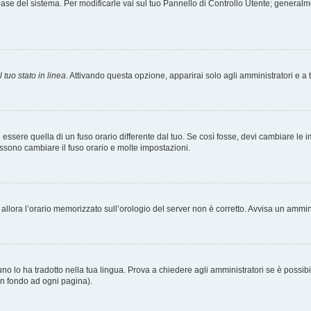
tabase del sistema. Per modificarle vai sul tuo Pannello di Controllo Utente; gener
 tuo stato in linea
. Attivando questa opzione, apparirai solo agli amministratori e a 
ere quella di un fuso orario differente dal tuo. Se così fosse, devi cambiare le impo
ossono cambiare il fuso orario e molte impostazioni.
a, allora l’orario memorizzato sull’orologio del server non è corretto. Avvisa un ammi
o lo ha tradotto nella tua lingua. Prova a chiedere agli amministratori se è possibil
 in fondo ad ogni pagina).