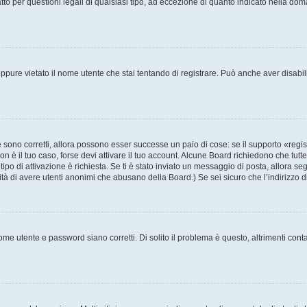
to per questioni legali di qualsiasi tipo, ad eccezione di quanto indicato nella do
pure vietato il nome utente che stai tentando di registrare. Può anche aver disabilita
sono corretti, allora possono esser successe un paio di cose: se il supporto «regis
non è il tuo caso, forse devi attivare il tuo account. Alcune Board richiedono che tutt
tipo di attivazione è richiesta. Se ti è stato inviato un messaggio di posta, allora se
ilità di avere utenti anonimi che abusano della Board.) Se sei sicuro che l’indirizzo 
me utente e password siano corretti. Di solito il problema è questo, altrimenti cont