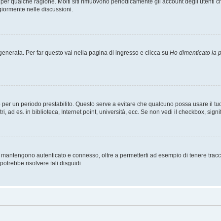
t per qualche ragione. Molti siti rimuovono periodicamente gli account degli utent
giormente nelle discussioni.
nerata. Per far questo vai nella pagina di ingresso e clicca su
Ho dimenticato la
esso per un periodo prestabilito. Questo serve a evitare che qualcuno possa usare i
, ad es. in biblioteca, Internet point, università, ecc. Se non vedi il checkbox, signi
 mantengono autenticato e connesso, oltre a permetterti ad esempio di tenere traccia
otrebbe risolvere tali disguidi.