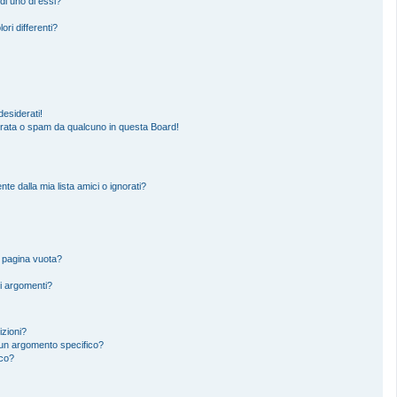
di uno di essi?
ori differenti?
esiderati!
erata o spam da qualcuno in questa Board!
 dalla mia lista amici o ignorati?
a pagina vuota?
i argomenti?
izioni?
un argomento specifico?
ico?