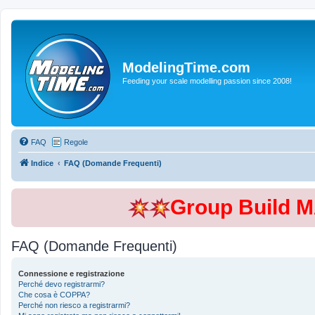
ModelingTime.com
Feeding your scale modelling passion since 2008!
FAQ
Regole
Indice
FAQ (Domande Frequenti)
Group Build 
FAQ (Domande Frequenti)
Connessione e registrazione
Perché devo registrarmi?
Che cosa è COPPA?
Perché non riesco a registrarmi?