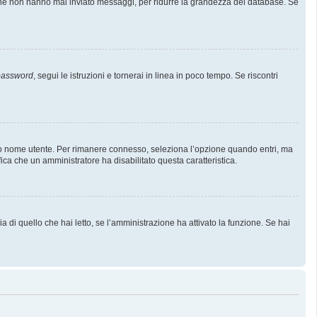
i che non hanno mai inviato messaggi, per ridurre la grandezza del database. Se
 password
, segui le istruzioni e tornerai in linea in poco tempo. Se riscontri
l tuo nome utente. Per rimanere connesso, seleziona l’opzione quando entri, ma
fica che un amministratore ha disabilitato questa caratteristica.
 di quello che hai letto, se l’amministrazione ha attivato la funzione. Se hai