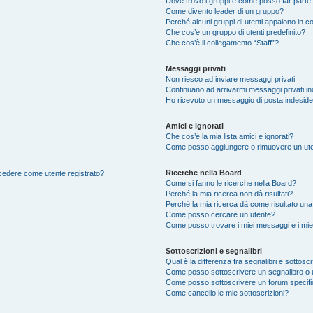
Dove trovo i gruppi e come posso far parte 
Come divento leader di un gruppo?
Perché alcuni gruppi di utenti appaiono in col
Che cos’è un gruppo di utenti predefinito?
Che cos’è il collegamento “Staff”?
Messaggi privati
Non riesco ad inviare messaggi privati!
Continuano ad arrivarmi messaggi privati ind
Ho ricevuto un messaggio di posta indesid
Amici e ignorati
Che cos’è la mia lista amici e ignorati?
Come posso aggiungere o rimuovere un utente
Ricerche nella Board
accedere come utente registrato?
Come si fanno le ricerche nella Board?
Perché la mia ricerca non dà risultati?
Perché la mia ricerca dà come risultato un
Come posso cercare un utente?
Come posso trovare i miei messaggi e i mie
Sottoscrizioni e segnalibri
Qual è la differenza fra segnalibri e sottoscr
Come posso sottoscrivere un segnalibro o 
Come posso sottoscrivere un forum specif
Come cancello le mie sottoscrizioni?