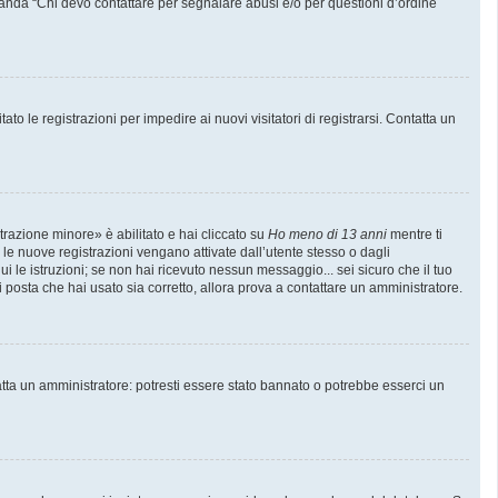
manda “Chi devo contattare per segnalare abusi e/o per questioni d’ordine
to le registrazioni per impedire ai nuovi visitatori di registrarsi. Contatta un
trazione minore» è abilitato e hai cliccato su
Ho meno di 13 anni
mentre ti
e le nuove registrazioni vengano attivate dall’utente stesso o dagli
gui le istruzioni; se non hai ricevuto nessun messaggio... sei sicuro che il tuo
di posta che hai usato sia corretto, allora prova a contattare un amministratore.
atta un amministratore: potresti essere stato bannato o potrebbe esserci un