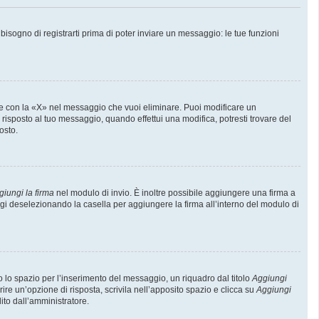
sogno di registrarti prima di poter inviare un messaggio: le tue funzioni
e con la «X» nel messaggio che vuoi eliminare. Puoi modificare un
isposto al tuo messaggio, quando effettui una modifica, potresti trovare del
osto.
giungi la firma
nel modulo di invio. È inoltre possibile aggiungere una firma a
ggi deselezionando la casella per aggiungere la firma all’interno del modulo di
lo spazio per l’inserimento del messaggio, un riquadro dal titolo
Aggiungi
rire un’opzione di risposta, scrivila nell’apposito spazio e clicca su
Aggiungi
lito dall’amministratore.