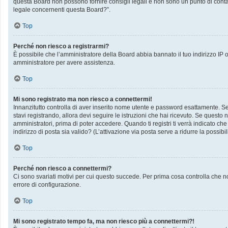
questa Board non possono fornire consigli legali e non sono un punto di contat
legale concernenti questa Board?”.
Top
Perché non riesco a registrarmi?
È possibile che l’amministratore della Board abbia bannato il tuo indirizzo IP op
amministratore per avere assistenza.
Top
Mi sono registrato ma non riesco a connettermi!
Innanzitutto controlla di aver inserito nome utente e password esattamente. Se 
stavi registrando, allora devi seguire le istruzioni che hai ricevuto. Se questo 
amministratori, prima di poter accedere. Quando ti registri ti verrà indicato che 
indirizzo di posta sia valido? (L’attivazione via posta serve a ridurre la possib
Top
Perché non riesco a connettermi?
Ci sono svariati motivi per cui questo succede. Per prima cosa controlla che no
errore di configurazione.
Top
Mi sono registrato tempo fa, ma non riesco più a connettermi?!