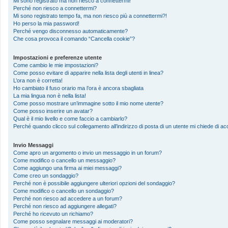
Mi sono registrato ma non riesco a connettermi!
Perché non riesco a connettermi?
Mi sono registrato tempo fa, ma non riesco più a connettermi?!
Ho perso la mia password!
Perché vengo disconnesso automaticamente?
Che cosa provoca il comando “Cancella cookie”?
Impostazioni e preferenze utente
Come cambio le mie impostazioni?
Come posso evitare di apparire nella lista degli utenti in linea?
L’ora non è corretta!
Ho cambiato il fuso orario ma l’ora è ancora sbagliata
La mia lingua non è nella lista!
Come posso mostrare un’immagine sotto il mio nome utente?
Come posso inserire un avatar?
Qual è il mio livello e come faccio a cambiarlo?
Perché quando clicco sul collegamento all’indirizzo di posta di un utente mi chiede di 
Invio Messaggi
Come apro un argomento o invio un messaggio in un forum?
Come modifico o cancello un messaggio?
Come aggiungo una firma ai miei messaggi?
Come creo un sondaggio?
Perché non è possibile aggiungere ulteriori opzioni del sondaggio?
Come modifico o cancello un sondaggio?
Perché non riesco ad accedere a un forum?
Perché non riesco ad aggiungere allegati?
Perché ho ricevuto un richiamo?
Come posso segnalare messaggi ai moderatori?