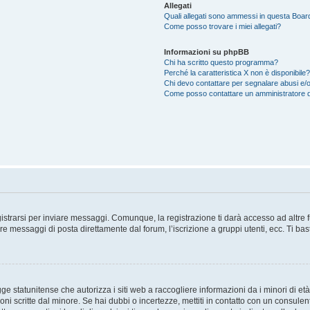
Allegati
Quali allegati sono ammessi in questa Boar
Come posso trovare i miei allegati?
Informazioni su phpBB
Chi ha scritto questo programma?
Perché la caratteristica X non è disponibile?
Chi devo contattare per segnalare abusi e/o
Come posso contattare un amministratore 
trarsi per inviare messaggi. Comunque, la registrazione ti darà accesso ad altre fun
re messaggi di posta direttamente dal forum, l’iscrizione a gruppi utenti, ecc. Ti ba
 statunitense che autorizza i siti web a raccogliere informazioni da i minori di età
oni scritte dal minore. Se hai dubbi o incertezze, mettiti in contatto con un consule