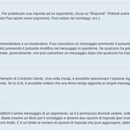
er pubblicare una risposta ad un argomento, clicca su “Rispondi”. Potresti avere bi
ista
Puoi aprire nuovi argomenti
,
Puoi votare nei sondaggi
, ecc.).
 amministratore o un moderatore. Puoi cancellare un messaggio premendo il pulsant
nto) premendo il pulsante
modifica
nel messaggio in questione. Se qualcuno ha già r
 normale, generalmente, non può cancellare un messaggio dopo che qualcuno ha risp
nnello di Controllo Utente. Una volta creata, è possibile selezionare l’opzione
Ag
ente. Se lo si fa, è possibile evitare che una firma venga aggiunta ai singoli messa
ichi il primo messaggio di un argomento, se ti è permesso) dovresti vedere, sotto 
. Basta inserire un titolo per il sondaggio e almeno due opzioni di risposta (per inse
orre limiti). C’è un limite al numero di opzioni di risposta che puoi aggiungere, stabi