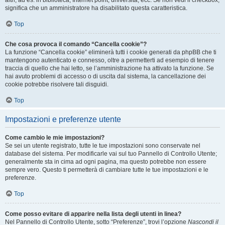
altri, ad es. in biblioteca, Internet point, università, ecc. Se non vedi il checkbox,
significa che un amministratore ha disabilitato questa caratteristica.
Top
Che cosa provoca il comando “Cancella cookie”?
La funzione “Cancella cookie” eliminerà tutti i cookie generati da phpBB che ti
mantengono autenticato e connesso, oltre a permetterti ad esempio di tenere
traccia di quello che hai letto, se l’amministrazione ha attivato la funzione. Se
hai avuto problemi di accesso o di uscita dal sistema, la cancellazione dei
cookie potrebbe risolvere tali disguidi.
Top
Impostazioni e preferenze utente
Come cambio le mie impostazioni?
Se sei un utente registrato, tutte le tue impostazioni sono conservate nel
database del sistema. Per modificarle vai sul tuo Pannello di Controllo Utente;
generalmente sta in cima ad ogni pagina, ma questo potrebbe non essere
sempre vero. Questo ti permetterà di cambiare tutte le tue impostazioni e le
preferenze.
Top
Come posso evitare di apparire nella lista degli utenti in linea?
Nel Pannello di Controllo Utente, sotto “Preferenze”, trovi l’opzione
Nascondi il