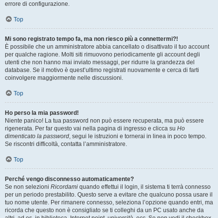
errore di configurazione.
Top
Mi sono registrato tempo fa, ma non riesco più a connettermi?!
È possibile che un amministratore abbia cancellato o disattivato il tuo account
per qualche ragione. Molti siti rimuovono periodicamente gli account degli
utenti che non hanno mai inviato messaggi, per ridurre la grandezza del
database. Se il motivo è quest’ultimo registrati nuovamente e cerca di farti
coinvolgere maggiormente nelle discussioni.
Top
Ho perso la mia password!
Niente panico! La tua password non può essere recuperata, ma può essere
rigenerata. Per far questo vai nella pagina di ingresso e clicca su
Ho
dimenticato la password
, segui le istruzioni e tornerai in linea in poco tempo.
Se riscontri difficoltà, contatta l’amministratore.
Top
Perché vengo disconnesso automaticamente?
Se non selezioni
Ricordami
quando effettui il login, il sistema ti terrà connesso
per un periodo prestabilito. Questo serve a evitare che qualcuno possa usare il
tuo nome utente. Per rimanere connesso, seleziona l’opzione quando entri, ma
ricorda che questo non è consigliato se ti colleghi da un PC usato anche da