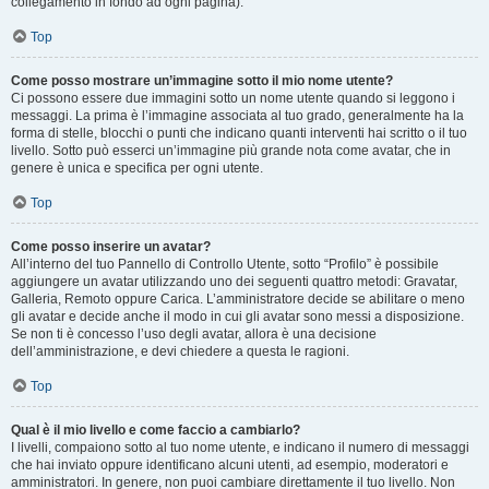
collegamento in fondo ad ogni pagina).
Top
Come posso mostrare un’immagine sotto il mio nome utente?
Ci possono essere due immagini sotto un nome utente quando si leggono i
messaggi. La prima è l’immagine associata al tuo grado, generalmente ha la
forma di stelle, blocchi o punti che indicano quanti interventi hai scritto o il tuo
livello. Sotto può esserci un’immagine più grande nota come avatar, che in
genere è unica e specifica per ogni utente.
Top
Come posso inserire un avatar?
All’interno del tuo Pannello di Controllo Utente, sotto “Profilo” è possibile
aggiungere un avatar utilizzando uno dei seguenti quattro metodi: Gravatar,
Galleria, Remoto oppure Carica. L’amministratore decide se abilitare o meno
gli avatar e decide anche il modo in cui gli avatar sono messi a disposizione.
Se non ti è concesso l’uso degli avatar, allora è una decisione
dell’amministrazione, e devi chiedere a questa le ragioni.
Top
Qual è il mio livello e come faccio a cambiarlo?
I livelli, compaiono sotto al tuo nome utente, e indicano il numero di messaggi
che hai inviato oppure identificano alcuni utenti, ad esempio, moderatori e
amministratori. In genere, non puoi cambiare direttamente il tuo livello. Non