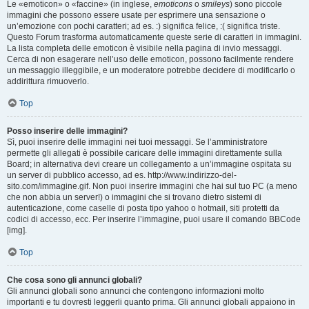
Le «emoticon» o «faccine» (in inglese,
emoticons
o
smileys
) sono piccole
immagini che possono essere usate per esprimere una sensazione o
un’emozione con pochi caratteri; ad es. :) significa felice, :( significa triste.
Questo Forum trasforma automaticamente queste serie di caratteri in immagini.
La lista completa delle emoticon è visibile nella pagina di invio messaggi.
Cerca di non esagerare nell’uso delle emoticon, possono facilmente rendere
un messaggio illeggibile, e un moderatore potrebbe decidere di modificarlo o
addirittura rimuoverlo.
Top
Posso inserire delle immagini?
Sì, puoi inserire delle immagini nei tuoi messaggi. Se l’amministratore
permette gli allegati è possibile caricare delle immagini direttamente sulla
Board; in alternativa devi creare un collegamento a un’immagine ospitata su
un server di pubblico accesso, ad es. http://www.indirizzo-del-
sito.com/immagine.gif. Non puoi inserire immagini che hai sul tuo PC (a meno
che non abbia un server!) o immagini che si trovano dietro sistemi di
autenticazione, come caselle di posta tipo yahoo o hotmail, siti protetti da
codici di accesso, ecc. Per inserire l’immagine, puoi usare il comando BBCode
[img].
Top
Che cosa sono gli annunci globali?
Gli annunci globali sono annunci che contengono informazioni molto
importanti e tu dovresti leggerli quanto prima. Gli annunci globali appaiono in