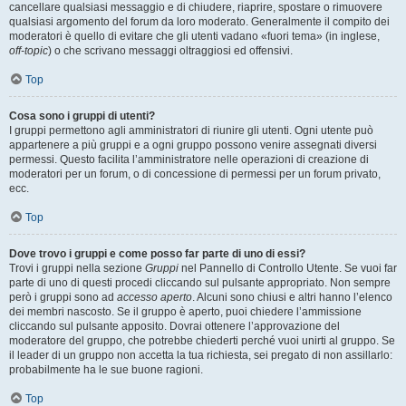
cancellare qualsiasi messaggio e di chiudere, riaprire, spostare o rimuovere
qualsiasi argomento del forum da loro moderato. Generalmente il compito dei
moderatori è quello di evitare che gli utenti vadano «fuori tema» (in inglese,
off-topic
) o che scrivano messaggi oltraggiosi ed offensivi.
Top
Cosa sono i gruppi di utenti?
I gruppi permettono agli amministratori di riunire gli utenti. Ogni utente può
appartenere a più gruppi e a ogni gruppo possono venire assegnati diversi
permessi. Questo facilita l’amministratore nelle operazioni di creazione di
moderatori per un forum, o di concessione di permessi per un forum privato,
ecc.
Top
Dove trovo i gruppi e come posso far parte di uno di essi?
Trovi i gruppi nella sezione
Gruppi
nel Pannello di Controllo Utente. Se vuoi far
parte di uno di questi procedi cliccando sul pulsante appropriato. Non sempre
però i gruppi sono ad
accesso aperto
. Alcuni sono chiusi e altri hanno l’elenco
dei membri nascosto. Se il gruppo è aperto, puoi chiedere l’ammissione
cliccando sul pulsante apposito. Dovrai ottenere l’approvazione del
moderatore del gruppo, che potrebbe chiederti perché vuoi unirti al gruppo. Se
il leader di un gruppo non accetta la tua richiesta, sei pregato di non assillarlo:
probabilmente ha le sue buone ragioni.
Top