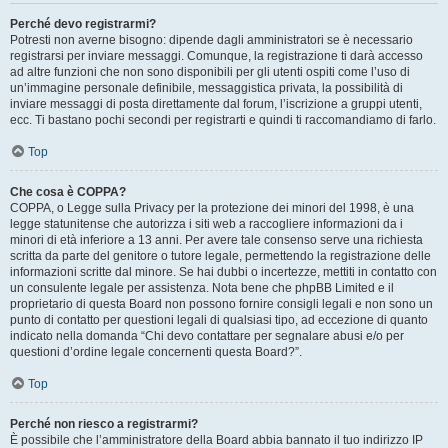
Perché devo registrarmi?
Potresti non averne bisogno: dipende dagli amministratori se è necessario
registrarsi per inviare messaggi. Comunque, la registrazione ti darà accesso
ad altre funzioni che non sono disponibili per gli utenti ospiti come l’uso di
un’immagine personale definibile, messaggistica privata, la possibilità di
inviare messaggi di posta direttamente dal forum, l’iscrizione a gruppi utenti,
ecc. Ti bastano pochi secondi per registrarti e quindi ti raccomandiamo di farlo.
Top
Che cosa è COPPA?
COPPA, o Legge sulla Privacy per la protezione dei minori del 1998, è una
legge statunitense che autorizza i siti web a raccogliere informazioni da i
minori di età inferiore a 13 anni. Per avere tale consenso serve una richiesta
scritta da parte del genitore o tutore legale, permettendo la registrazione delle
informazioni scritte dal minore. Se hai dubbi o incertezze, mettiti in contatto con
un consulente legale per assistenza. Nota bene che phpBB Limited e il
proprietario di questa Board non possono fornire consigli legali e non sono un
punto di contatto per questioni legali di qualsiasi tipo, ad eccezione di quanto
indicato nella domanda “Chi devo contattare per segnalare abusi e/o per
questioni d’ordine legale concernenti questa Board?”.
Top
Perché non riesco a registrarmi?
È possibile che l’amministratore della Board abbia bannato il tuo indirizzo IP