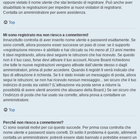
oppure vietato il nome utente che stai tentando di registrare. Può anche aver
disabilitato le registrazioni per impedire ai nuovi visitatori di registrarsi.
Contatta un amministratore per avere assistenza.
Top
Mi sono registrato ma non riesco a connettermi!
Innanzitutto controlla di aver inserito nome utente e password esattamente. Se
sono corretti, allora possono esser successe un paio di cose: se il supporto
«registrazione minore» è abilitato e hai cliccato su
Ho meno di 13 anni
mentre
ti stavi registrando, allora devi seguire le istruzioni che hai ricevuto. Se questo
non è il tuo caso, forse devi attivare il tuo account. Alcune Board richiedono
che tutte le nuove registrazioni vengano attivate dall’utente stesso o dagli
amministratori, prima di poter accedere. Quando ti registri ti verrà indicato che
tipo di attivazione è richiesta. Se ti è stato inviato un messaggio di posta, allora
segui le istruzioni; se non hai ricevuto nessun messaggio... sei sicuro che il tuo
indirizzo di posta sia valido? (L’attivazione via posta serve a ridurre la
possibilità di avere utenti anonimi che abusano della Board.) Se sei sicuro che
l’indirizzo di posta che hai usato sia corretto, allora prova a contattare un
amministratore.
Top
Perché non riesco a connettermi?
Ci sono svariati motivi per cui questo succede. Per prima cosa controlla che
nome utente e password siano corretti. Di solito il problema è questo, altrimenti
contatta un amministratore: potresti essere stato bannato o potrebbe esserci un