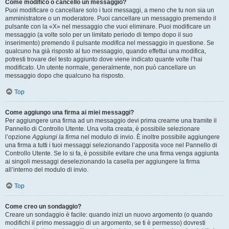
Come modifico o cancello un messaggio?
Puoi modificare o cancellare solo i tuoi messaggi, a meno che tu non sia un
amministratore o un moderatore. Puoi cancellare un messaggio premendo il
pulsante con la «X» nel messaggio che vuoi eliminare. Puoi modificare un
messaggio (a volte solo per un limitato periodo di tempo dopo il suo
inserimento) premendo il pulsante
modifica
nel messaggio in questione. Se
qualcuno ha già risposto al tuo messaggio, quando effettui una modifica,
potresti trovare del testo aggiunto dove viene indicato quante volte l’hai
modificato. Un utente normale, generalmente, non può cancellare un
messaggio dopo che qualcuno ha risposto.
Top
Come aggiungo una firma ai miei messaggi?
Per aggiungere una firma ad un messaggio devi prima crearne una tramite il
Pannello di Controllo Utente. Una volta creata, è possibile selezionare
l’opzione
Aggiungi la firma
nel modulo di invio. È inoltre possibile aggiungere
una firma a tutti i tuoi messaggi selezionando l’apposita voce nel Pannello di
Controllo Utente. Se lo si fa, è possibile evitare che una firma venga aggiunta
ai singoli messaggi deselezionando la casella per aggiungere la firma
all’interno del modulo di invio.
Top
Come creo un sondaggio?
Creare un sondaggio è facile: quando inizi un nuovo argomento (o quando
modifichi il primo messaggio di un argomento, se ti è permesso) dovresti