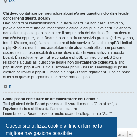
Top
Chi devo contattare per segnalare abusi e/o per questioni d’ordine legale
concernenti questa Board?
Devi contattare l’amministratore di questa Board. Se non riesci a trovarlo,
prova a contattare uno dei moderatori e chiedi a chi puoi rivolgerti. Se ancora
non ottieni risposta, puoi contattare il proprietario del dominio (fai una ricerca
con
whois
) oppure, se la Board è ospitata da un servizio gratuito (ad es. yahoo,
free.fr, f2s.com, ecc.), l’amministratore di tale servizio. Nota che phpBB Limited
e phpBB Store non hanno
assolutamente alcun controllo
e non possono
essere ritenuti responsabili di come, dove e da chi viene utilizzata questa
Board. È assolutamente inutile contattare phpBB Limited o phpBB Store in
relazione a qualsiasi questione legale
non direttamente collegata
al sito
phpBB.com, phpBB-Italia.it o al software phpBB stesso. I messaggi di posta
elettronica inviati a phpBB Limited o a phpBB Store riguardanti l’uso da parte
di terzi di questo programma non riceveranno risposta.
Top
Come posso contattare un amministratore del Forum?
Tutti gli utenti della Board possono utilizzare il modulo "Contattaci", se
l’opzione è stata abilitata dall’amministratore.
I membri della Board possono anche usare il collegamento "Staff".
Top
Questo sito utilizza cookie al fine di fornire la
migliore navigazione possibile
Vai a