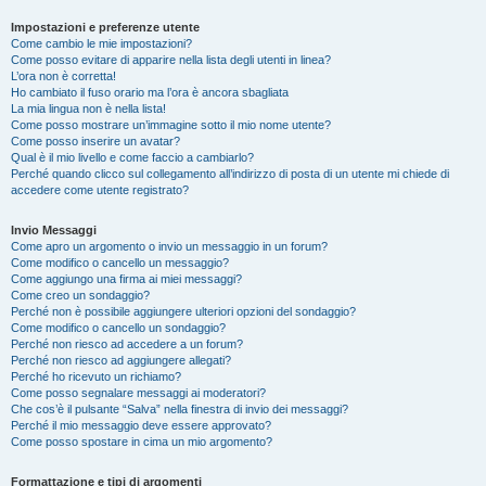
Impostazioni e preferenze utente
Come cambio le mie impostazioni?
Come posso evitare di apparire nella lista degli utenti in linea?
L’ora non è corretta!
Ho cambiato il fuso orario ma l’ora è ancora sbagliata
La mia lingua non è nella lista!
Come posso mostrare un’immagine sotto il mio nome utente?
Come posso inserire un avatar?
Qual è il mio livello e come faccio a cambiarlo?
Perché quando clicco sul collegamento all’indirizzo di posta di un utente mi chiede di
accedere come utente registrato?
Invio Messaggi
Come apro un argomento o invio un messaggio in un forum?
Come modifico o cancello un messaggio?
Come aggiungo una firma ai miei messaggi?
Come creo un sondaggio?
Perché non è possibile aggiungere ulteriori opzioni del sondaggio?
Come modifico o cancello un sondaggio?
Perché non riesco ad accedere a un forum?
Perché non riesco ad aggiungere allegati?
Perché ho ricevuto un richiamo?
Come posso segnalare messaggi ai moderatori?
Che cos’è il pulsante “Salva” nella finestra di invio dei messaggi?
Perché il mio messaggio deve essere approvato?
Come posso spostare in cima un mio argomento?
Formattazione e tipi di argomenti