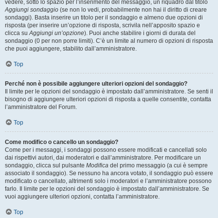
vedere, sotto lo spazio per l’inserimento del messaggio, un riquadro dal titolo
Aggiungi sondaggio
(se non lo vedi, probabilmente non hai il diritto di creare
sondaggi). Basta inserire un titolo per il sondaggio e almeno due opzioni di
risposta (per inserire un’opzione di risposta, scrivila nell’apposito spazio e
clicca su
Aggiungi un’opzione
). Puoi anche stabilire i giorni di durata del
sondaggio (0 per non porre limiti). C’è un limite al numero di opzioni di risposta
che puoi aggiungere, stabilito dall’amministratore.
Top
Perché non è possibile aggiungere ulteriori opzioni del sondaggio?
Il limite per le opzioni del sondaggio è impostato dall’amministratore. Se senti il
bisogno di aggiungere ulteriori opzioni di risposta a quelle consentite, contatta
l’amministratore del Forum.
Top
Come modifico o cancello un sondaggio?
Come per i messaggi, i sondaggi possono essere modificati e cancellati solo
dai rispettivi autori, dai moderatori e dall’amministratore. Per modificare un
sondaggio, clicca sul pulsante
Modifica
del primo messaggio (a cui è sempre
associato il sondaggio). Se nessuno ha ancora votato, il sondaggio può essere
modificato o cancellato, altrimenti solo i moderatori e l’amministratore possono
farlo. Il limite per le opzioni del sondaggio è impostato dall’amministratore. Se
vuoi aggiungere ulteriori opzioni, contatta l’amministratore.
Top