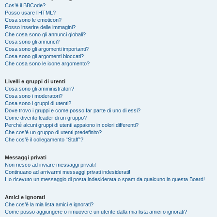
Cos’è il BBCode?
Posso usare l’HTML?
Cosa sono le emoticon?
Posso inserire delle immagini?
Che cosa sono gli annunci globali?
Cosa sono gli annunci?
Cosa sono gli argomenti importanti?
Cosa sono gli argomenti bloccati?
Che cosa sono le icone argomento?
Livelli e gruppi di utenti
Cosa sono gli amministratori?
Cosa sono i moderatori?
Cosa sono i gruppi di utenti?
Dove trovo i gruppi e come posso far parte di uno di essi?
Come divento leader di un gruppo?
Perché alcuni gruppi di utenti appaiono in colori differenti?
Che cos’è un gruppo di utenti predefinito?
Che cos’è il collegamento “Staff”?
Messaggi privati
Non riesco ad inviare messaggi privati!
Continuano ad arrivarmi messaggi privati indesiderati!
Ho ricevuto un messaggio di posta indesiderata o spam da qualcuno in questa Board!
Amici e ignorati
Che cos’è la mia lista amici e ignorati?
Come posso aggiungere o rimuovere un utente dalla mia lista amici o ignorati?