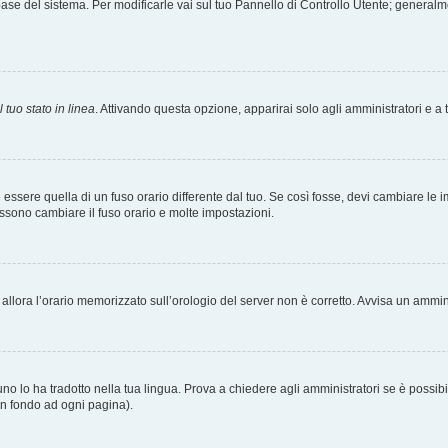
tabase del sistema. Per modificarle vai sul tuo Pannello di Controllo Utente; gener
 tuo stato in linea
. Attivando questa opzione, apparirai solo agli amministratori e a 
ere quella di un fuso orario differente dal tuo. Se così fosse, devi cambiare le impo
ossono cambiare il fuso orario e molte impostazioni.
a, allora l’orario memorizzato sull’orologio del server non è corretto. Avvisa un ammi
o lo ha tradotto nella tua lingua. Prova a chiedere agli amministratori se è possibil
 in fondo ad ogni pagina).