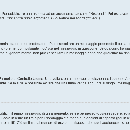
er pubblicare una risposta ad un argomento, clicca su “Rispondi”. Potresti avere bi
ista
Puoi aprire nuovi argomenti
,
Puoi votare nei sondaggi
, ecc.).
 amministratore o un moderatore. Puoi cancellare un messaggio premendo il pulsant
nto) premendo il pulsante
modifica
nel messaggio in questione. Se qualcuno ha già r
 normale, generalmente, non può cancellare un messaggio dopo che qualcuno ha risp
nnello di Controllo Utente. Una volta creata, è possibile selezionare l’opzione
Ag
ente. Se lo si fa, è possibile evitare che una firma venga aggiunta ai singoli messa
ichi il primo messaggio di un argomento, se ti è permesso) dovresti vedere, sotto 
. Basta inserire un titolo per il sondaggio e almeno due opzioni di risposta (per inse
orre limiti). C’è un limite al numero di opzioni di risposta che puoi aggiungere, stabi