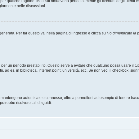
t per qualche ragione. Molti siti rimuovono periodicamente gli account degli utent
giormente nelle discussioni.
nerata. Per far questo vai nella pagina di ingresso e clicca su
Ho dimenticato la
esso per un periodo prestabilito. Questo serve a evitare che qualcuno possa usare i
, ad es. in biblioteca, Internet point, università, ecc. Se non vedi il checkbox, signi
 mantengono autenticato e connesso, oltre a permetterti ad esempio di tenere traccia
otrebbe risolvere tali disguidi.