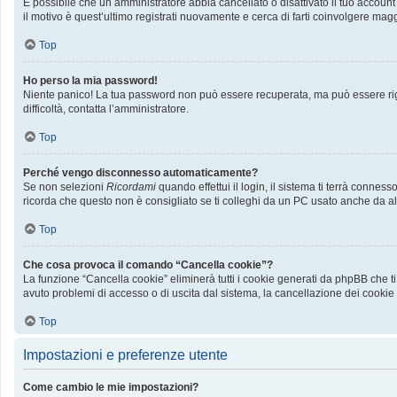
È possibile che un amministratore abbia cancellato o disattivato il tuo accoun
il motivo è quest’ultimo registrati nuovamente e cerca di farti coinvolgere mag
Top
Ho perso la mia password!
Niente panico! La tua password non può essere recuperata, ma può essere rige
difficoltà, contatta l’amministratore.
Top
Perché vengo disconnesso automaticamente?
Se non selezioni
Ricordami
quando effettui il login, il sistema ti terrà conn
ricorda che questo non è consigliato se ti colleghi da un PC usato anche da altri
Top
Che cosa provoca il comando “Cancella cookie”?
La funzione “Cancella cookie” eliminerà tutti i cookie generati da phpBB che ti
avuto problemi di accesso o di uscita dal sistema, la cancellazione dei cookie p
Top
Impostazioni e preferenze utente
Come cambio le mie impostazioni?