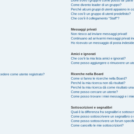
Dove trovo i gruppi e come posso far parte 
Come divento leader di un gruppo?
Perché alcuni gruppi di utenti appaiono in col
Che cos’è un gruppo di utenti predefinito?
Che cos’è il collegamento “Staff”?
Messaggi privati
Non riesco ad inviare messaggi privati!
Continuano ad arrivarmi messaggi privati ind
Ho ricevuto un messaggio di posta indesid
Amici e ignorati
Che cos’è la mia lista amici e ignorati?
Come posso aggiungere o rimuovere un utente
Ricerche nella Board
accedere come utente registrato?
Come si fanno le ricerche nella Board?
Perché la mia ricerca non dà risultati?
Perché la mia ricerca dà come risultato un
Come posso cercare un utente?
Come posso trovare i miei messaggi e i mie
Sottoscrizioni e segnalibri
Qual è la differenza fra segnalibri e sottoscr
Come posso sottoscrivere un segnalibro o 
Come posso sottoscrivere un forum specif
Come cancello le mie sottoscrizioni?