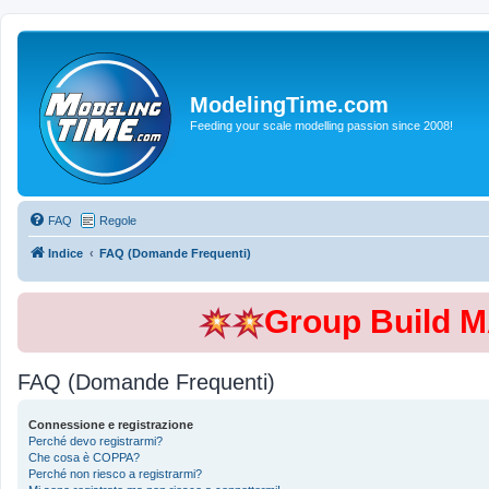
ModelingTime.com
Feeding your scale modelling passion since 2008!
FAQ
Regole
Indice
FAQ (Domande Frequenti)
Group Build 
FAQ (Domande Frequenti)
Connessione e registrazione
Perché devo registrarmi?
Che cosa è COPPA?
Perché non riesco a registrarmi?