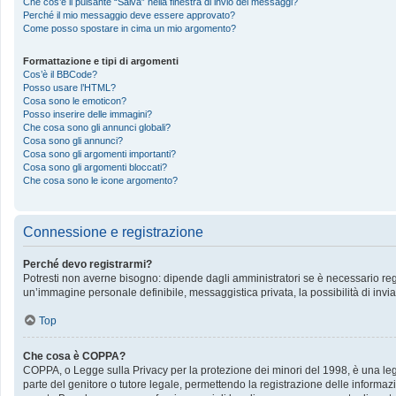
Che cos’è il pulsante “Salva” nella finestra di invio dei messaggi?
Perché il mio messaggio deve essere approvato?
Come posso spostare in cima un mio argomento?
Formattazione e tipi di argomenti
Cos’è il BBCode?
Posso usare l’HTML?
Cosa sono le emoticon?
Posso inserire delle immagini?
Che cosa sono gli annunci globali?
Cosa sono gli annunci?
Cosa sono gli argomenti importanti?
Cosa sono gli argomenti bloccati?
Che cosa sono le icone argomento?
Connessione e registrazione
Perché devo registrarmi?
Potresti non averne bisogno: dipende dagli amministratori se è necessario regis
un’immagine personale definibile, messaggistica privata, la possibilità di invia
Top
Che cosa è COPPA?
COPPA, o Legge sulla Privacy per la protezione dei minori del 1998, è una legge
parte del genitore o tutore legale, permettendo la registrazione delle informazi