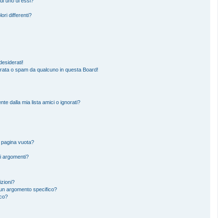
di uno di essi?
ori differenti?
esiderati!
erata o spam da qualcuno in questa Board!
 dalla mia lista amici o ignorati?
a pagina vuota?
i argomenti?
izioni?
un argomento specifico?
ico?