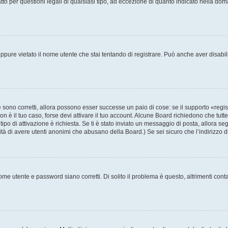
to per questioni legali di qualsiasi tipo, ad eccezione di quanto indicato nella do
pure vietato il nome utente che stai tentando di registrare. Può anche aver disabilita
sono corretti, allora possono esser successe un paio di cose: se il supporto «regis
non è il tuo caso, forse devi attivare il tuo account. Alcune Board richiedono che tutt
tipo di attivazione è richiesta. Se ti è stato inviato un messaggio di posta, allora se
ilità di avere utenti anonimi che abusano della Board.) Se sei sicuro che l’indirizzo 
me utente e password siano corretti. Di solito il problema è questo, altrimenti cont