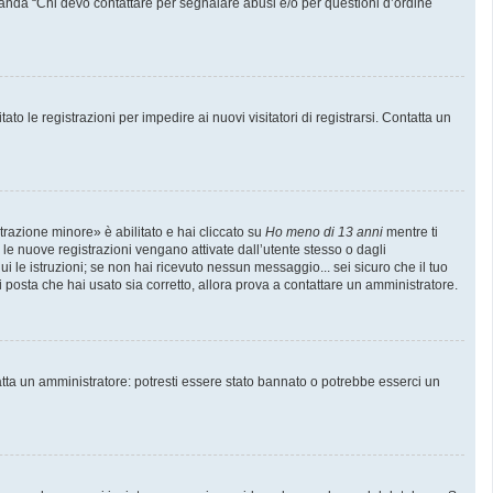
manda “Chi devo contattare per segnalare abusi e/o per questioni d’ordine
to le registrazioni per impedire ai nuovi visitatori di registrarsi. Contatta un
trazione minore» è abilitato e hai cliccato su
Ho meno di 13 anni
mentre ti
e le nuove registrazioni vengano attivate dall’utente stesso o dagli
gui le istruzioni; se non hai ricevuto nessun messaggio... sei sicuro che il tuo
di posta che hai usato sia corretto, allora prova a contattare un amministratore.
atta un amministratore: potresti essere stato bannato o potrebbe esserci un