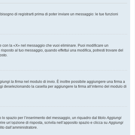
sogno di registrarti prima di poter inviare un messaggio: le tue funzioni
e con la «X» nel messaggio che vuoi eliminare. Puoi modificare un
isposto al tuo messaggio, quando effettui una modifica, potresti trovare del
osto.
giungi la firma
nel modulo di invio. È inoltre possibile aggiungere una firma a
ggi deselezionando la casella per aggiungere la firma all’interno del modulo di
lo spazio per l’inserimento del messaggio, un riquadro dal titolo
Aggiungi
rire un’opzione di risposta, scrivila nell’apposito spazio e clicca su
Aggiungi
lito dall’amministratore.