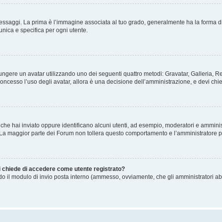
gi. La prima è l’immagine associata al tuo grado, generalmente ha la forma di stelle
nica e specifica per ogni utente.
ggiungere un avatar utilizzando uno dei seguenti quattro metodi: Gravatar, Galleria,
oncesso l’uso degli avatar, allora è una decisione dell’amministrazione, e devi chie
 che hai inviato oppure identificano alcuni utenti, ad esempio, moderatori e amminis
. La maggior parte dei Forum non tollera questo comportamento e l’amministratore 
mi chiede di accedere come utente registrato?
ando il modulo di invio posta interno (ammesso, ovviamente, che gli amministratori a