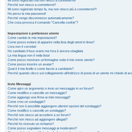
Mi sono registrato ma non riesco a connettermi!
Perché non riesco a connettermi?
Mi sono registrato tempo fa, ma non riesco più a connettermi?!
Ho perso la mia password!
Perché vengo disconnesso automaticamente?
Che cosa provoca il comando “Cancella cookie”?
Impostazioni e preferenze utente
Come cambio le mie impostazioni?
Come posso evitare di apparire nella lista degli utenti in linea?
L’ora non è corretta!
Ho cambiato il fuso orario ma l’ora è ancora sbagliata
La mia lingua non è nella lista!
Come posso mostrare un’immagine sotto il mio nome utente?
Come posso inserire un avatar?
Qual è il mio livello e come faccio a cambiarlo?
Perché quando clicco sul collegamento all’indirizzo di posta di un utente mi chiede di 
Invio Messaggi
Come apro un argomento o invio un messaggio in un forum?
Come modifico o cancello un messaggio?
Come aggiungo una firma ai miei messaggi?
Come creo un sondaggio?
Perché non è possibile aggiungere ulteriori opzioni del sondaggio?
Come modifico o cancello un sondaggio?
Perché non riesco ad accedere a un forum?
Perché non riesco ad aggiungere allegati?
Perché ho ricevuto un richiamo?
Come posso segnalare messaggi ai moderatori?