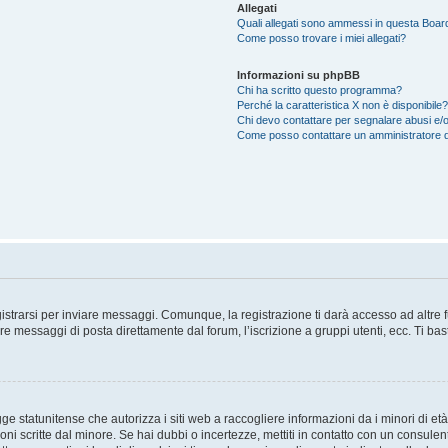
Allegati
Quali allegati sono ammessi in questa Boar
Come posso trovare i miei allegati?
Informazioni su phpBB
Chi ha scritto questo programma?
Perché la caratteristica X non è disponibile?
Chi devo contattare per segnalare abusi e/o
Come posso contattare un amministratore 
trarsi per inviare messaggi. Comunque, la registrazione ti darà accesso ad altre fun
re messaggi di posta direttamente dal forum, l’iscrizione a gruppi utenti, ecc. Ti ba
 statunitense che autorizza i siti web a raccogliere informazioni da i minori di età
oni scritte dal minore. Se hai dubbi o incertezze, mettiti in contatto con un consule