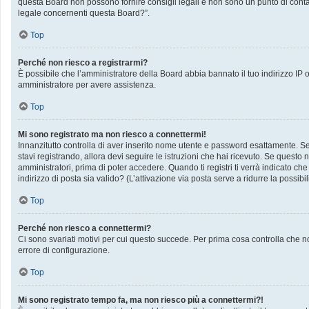
questa Board non possono fornire consigli legali e non sono un punto di contat
legale concernenti questa Board?”.
Top
Perché non riesco a registrarmi?
È possibile che l’amministratore della Board abbia bannato il tuo indirizzo IP op
amministratore per avere assistenza.
Top
Mi sono registrato ma non riesco a connettermi!
Innanzitutto controlla di aver inserito nome utente e password esattamente. Se 
stavi registrando, allora devi seguire le istruzioni che hai ricevuto. Se questo 
amministratori, prima di poter accedere. Quando ti registri ti verrà indicato che 
indirizzo di posta sia valido? (L’attivazione via posta serve a ridurre la possib
Top
Perché non riesco a connettermi?
Ci sono svariati motivi per cui questo succede. Per prima cosa controlla che no
errore di configurazione.
Top
Mi sono registrato tempo fa, ma non riesco più a connettermi?!