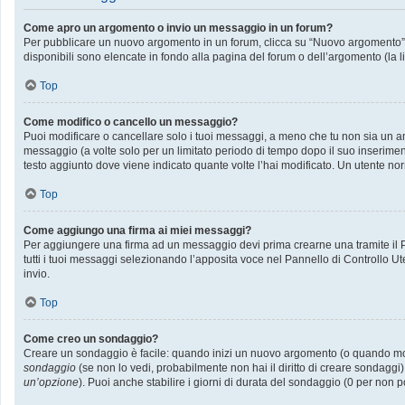
Come apro un argomento o invio un messaggio in un forum?
Per pubblicare un nuovo argomento in un forum, clicca su “Nuovo argomento”. P
disponibili sono elencate in fondo alla pagina del forum o dell’argomento (la l
Top
Come modifico o cancello un messaggio?
Puoi modificare o cancellare solo i tuoi messaggi, a meno che tu non sia un
messaggio (a volte solo per un limitato periodo di tempo dopo il suo inserime
testo aggiunto dove viene indicato quante volte l’hai modificato. Un utente
Top
Come aggiungo una firma ai miei messaggi?
Per aggiungere una firma ad un messaggio devi prima crearne una tramite il Pa
tutti i tuoi messaggi selezionando l’apposita voce nel Pannello di Controllo Ut
invio.
Top
Come creo un sondaggio?
Creare un sondaggio è facile: quando inizi un nuovo argomento (o quando modif
sondaggio
(se non lo vedi, probabilmente non hai il diritto di creare sondaggi)
un’opzione
). Puoi anche stabilire i giorni di durata del sondaggio (0 per non p