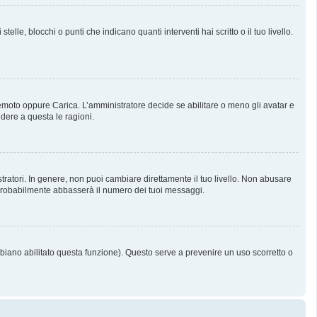
, blocchi o punti che indicano quanti interventi hai scritto o il tuo livello.
 Remoto oppure Carica. L’amministratore decide se abilitare o meno gli avatar e
dere a questa le ragioni.
tratori. In genere, non puoi cambiare direttamente il tuo livello. Non abusare
probabilmente abbasserà il numero dei tuoi messaggi.
bbiano abilitato questa funzione). Questo serve a prevenire un uso scorretto o