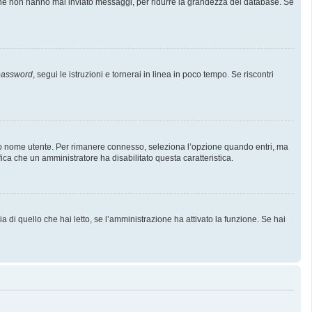
i che non hanno mai inviato messaggi, per ridurre la grandezza del database. Se
 password
, segui le istruzioni e tornerai in linea in poco tempo. Se riscontri
l tuo nome utente. Per rimanere connesso, seleziona l’opzione quando entri, ma
fica che un amministratore ha disabilitato questa caratteristica.
 di quello che hai letto, se l’amministrazione ha attivato la funzione. Se hai