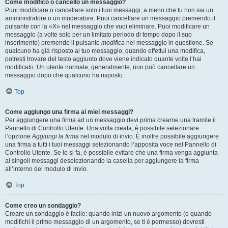
Come modifico o cancello un messaggio?
Puoi modificare o cancellare solo i tuoi messaggi, a meno che tu non sia un
amministratore o un moderatore. Puoi cancellare un messaggio premendo il
pulsante con la «X» nel messaggio che vuoi eliminare. Puoi modificare un
messaggio (a volte solo per un limitato periodo di tempo dopo il suo
inserimento) premendo il pulsante
modifica
nel messaggio in questione. Se
qualcuno ha già risposto al tuo messaggio, quando effettui una modifica,
potresti trovare del testo aggiunto dove viene indicato quante volte l’hai
modificato. Un utente normale, generalmente, non può cancellare un
messaggio dopo che qualcuno ha risposto.
Top
Come aggiungo una firma ai miei messaggi?
Per aggiungere una firma ad un messaggio devi prima crearne una tramite il
Pannello di Controllo Utente. Una volta creata, è possibile selezionare
l’opzione
Aggiungi la firma
nel modulo di invio. È inoltre possibile aggiungere
una firma a tutti i tuoi messaggi selezionando l’apposita voce nel Pannello di
Controllo Utente. Se lo si fa, è possibile evitare che una firma venga aggiunta
ai singoli messaggi deselezionando la casella per aggiungere la firma
all’interno del modulo di invio.
Top
Come creo un sondaggio?
Creare un sondaggio è facile: quando inizi un nuovo argomento (o quando
modifichi il primo messaggio di un argomento, se ti è permesso) dovresti