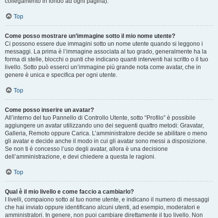
collegamento in fondo ad ogni pagina).
Top
Come posso mostrare un’immagine sotto il mio nome utente?
Ci possono essere due immagini sotto un nome utente quando si leggono i
messaggi. La prima è l’immagine associata al tuo grado, generalmente ha la
forma di stelle, blocchi o punti che indicano quanti interventi hai scritto o il tuo
livello. Sotto può esserci un’immagine più grande nota come avatar, che in
genere è unica e specifica per ogni utente.
Top
Come posso inserire un avatar?
All’interno del tuo Pannello di Controllo Utente, sotto “Profilo” è possibile
aggiungere un avatar utilizzando uno dei seguenti quattro metodi: Gravatar,
Galleria, Remoto oppure Carica. L’amministratore decide se abilitare o meno
gli avatar e decide anche il modo in cui gli avatar sono messi a disposizione.
Se non ti è concesso l’uso degli avatar, allora è una decisione
dell’amministrazione, e devi chiedere a questa le ragioni.
Top
Qual è il mio livello e come faccio a cambiarlo?
I livelli, compaiono sotto al tuo nome utente, e indicano il numero di messaggi
che hai inviato oppure identificano alcuni utenti, ad esempio, moderatori e
amministratori. In genere, non puoi cambiare direttamente il tuo livello. Non