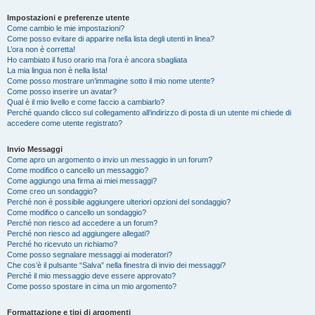
Impostazioni e preferenze utente
Come cambio le mie impostazioni?
Come posso evitare di apparire nella lista degli utenti in linea?
L’ora non è corretta!
Ho cambiato il fuso orario ma l’ora è ancora sbagliata
La mia lingua non è nella lista!
Come posso mostrare un’immagine sotto il mio nome utente?
Come posso inserire un avatar?
Qual è il mio livello e come faccio a cambiarlo?
Perché quando clicco sul collegamento all’indirizzo di posta di un utente mi chiede di
accedere come utente registrato?
Invio Messaggi
Come apro un argomento o invio un messaggio in un forum?
Come modifico o cancello un messaggio?
Come aggiungo una firma ai miei messaggi?
Come creo un sondaggio?
Perché non è possibile aggiungere ulteriori opzioni del sondaggio?
Come modifico o cancello un sondaggio?
Perché non riesco ad accedere a un forum?
Perché non riesco ad aggiungere allegati?
Perché ho ricevuto un richiamo?
Come posso segnalare messaggi ai moderatori?
Che cos’è il pulsante “Salva” nella finestra di invio dei messaggi?
Perché il mio messaggio deve essere approvato?
Come posso spostare in cima un mio argomento?
Formattazione e tipi di argomenti