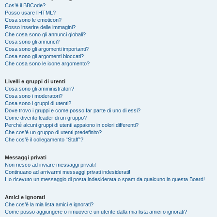
Cos’è il BBCode?
Posso usare l’HTML?
Cosa sono le emoticon?
Posso inserire delle immagini?
Che cosa sono gli annunci globali?
Cosa sono gli annunci?
Cosa sono gli argomenti importanti?
Cosa sono gli argomenti bloccati?
Che cosa sono le icone argomento?
Livelli e gruppi di utenti
Cosa sono gli amministratori?
Cosa sono i moderatori?
Cosa sono i gruppi di utenti?
Dove trovo i gruppi e come posso far parte di uno di essi?
Come divento leader di un gruppo?
Perché alcuni gruppi di utenti appaiono in colori differenti?
Che cos’è un gruppo di utenti predefinito?
Che cos’è il collegamento “Staff”?
Messaggi privati
Non riesco ad inviare messaggi privati!
Continuano ad arrivarmi messaggi privati indesiderati!
Ho ricevuto un messaggio di posta indesiderata o spam da qualcuno in questa Board!
Amici e ignorati
Che cos’è la mia lista amici e ignorati?
Come posso aggiungere o rimuovere un utente dalla mia lista amici o ignorati?