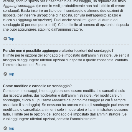
vedere, sotto lo spazio per l’inserimento del messaggio, un riquadro dal titolo
Aggiungi sondaggio
(se non lo vedi, probabilmente non hai il diritto di creare
sondaggi). Basta inserire un titolo per il sondaggio e almeno due opzioni di
risposta (per inserire un’opzione di risposta, scrivila nell’apposito spazio e
clicca su
Aggiungi un’opzione
). Puoi anche stabilire i giorni di durata del
sondaggio (0 per non porre limiti). C’è un limite al numero di opzioni di risposta
che puoi aggiungere, stabilito dall’amministratore.
Top
Perché non è possibile aggiungere ulteriori opzioni del sondaggio?
Il limite per le opzioni del sondaggio è impostato dall’amministratore. Se senti il
bisogno di aggiungere ulteriori opzioni di risposta a quelle consentite, contatta
l’amministratore del Forum.
Top
Come modifico o cancello un sondaggio?
Come per i messaggi, i sondaggi possono essere modificati e cancellati solo
dai rispettivi autori, dai moderatori e dall’amministratore. Per modificare un
sondaggio, clicca sul pulsante
Modifica
del primo messaggio (a cui è sempre
associato il sondaggio). Se nessuno ha ancora votato, il sondaggio può essere
modificato o cancellato, altrimenti solo i moderatori e l’amministratore possono
farlo. Il limite per le opzioni del sondaggio è impostato dall’amministratore. Se
vuoi aggiungere ulteriori opzioni, contatta l’amministratore.
Top