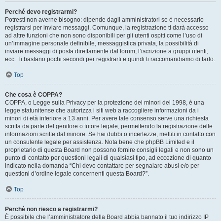
Perché devo registrarmi?
Potresti non averne bisogno: dipende dagli amministratori se è necessario
registrarsi per inviare messaggi. Comunque, la registrazione ti darà accesso
ad altre funzioni che non sono disponibili per gli utenti ospiti come l’uso di
un’immagine personale definibile, messaggistica privata, la possibilità di
inviare messaggi di posta direttamente dal forum, l’iscrizione a gruppi utenti,
ecc. Ti bastano pochi secondi per registrarti e quindi ti raccomandiamo di farlo.
Top
Che cosa è COPPA?
COPPA, o Legge sulla Privacy per la protezione dei minori del 1998, è una
legge statunitense che autorizza i siti web a raccogliere informazioni da i
minori di età inferiore a 13 anni. Per avere tale consenso serve una richiesta
scritta da parte del genitore o tutore legale, permettendo la registrazione delle
informazioni scritte dal minore. Se hai dubbi o incertezze, mettiti in contatto con
un consulente legale per assistenza. Nota bene che phpBB Limited e il
proprietario di questa Board non possono fornire consigli legali e non sono un
punto di contatto per questioni legali di qualsiasi tipo, ad eccezione di quanto
indicato nella domanda “Chi devo contattare per segnalare abusi e/o per
questioni d’ordine legale concernenti questa Board?”.
Top
Perché non riesco a registrarmi?
È possibile che l’amministratore della Board abbia bannato il tuo indirizzo IP