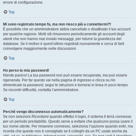
errore di configurazione.
Top
Mi sono registrato tempo fa, ma non riesco più a connettermi?!
È possibile che un amministratore abbia cancellato o disattivato il tuo account
per qualche ragione. Molti siti rimuovono periodicamente gli account degli
utenti che non hanno mai inviato messaggi, per ridurre la grandezza del
database. Se il motivo è quest’ultimo registrati nuovamente e cerca di farti
coinvolgere maggiormente nelle discussioni.
Top
Ho perso la mia password!
Niente panico! La tua password non può essere recuperata, ma può essere
rigenerata. Per far questo vai nella pagina di ingresso e clicca su
Ho
dimenticato la password
, segui le istruzioni e tornerai in linea in poco tempo.
Se riscontri difficoltà, contatta l’amministratore.
Top
Perché vengo disconnesso automaticamente?
Se non selezioni
Ricordami
quando effettui il login, il sistema ti terrà connesso
per un periodo prestabilito. Questo serve a evitare che qualcuno possa usare il
tuo nome utente. Per rimanere connesso, seleziona l’opzione quando entri, ma
ricorda che questo non è consigliato se ti colleghi da un PC usato anche da