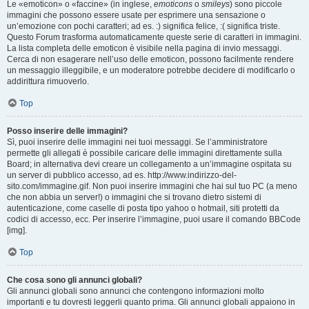
Le «emoticon» o «faccine» (in inglese,
emoticons
o
smileys
) sono piccole
immagini che possono essere usate per esprimere una sensazione o
un’emozione con pochi caratteri; ad es. :) significa felice, :( significa triste.
Questo Forum trasforma automaticamente queste serie di caratteri in immagini.
La lista completa delle emoticon è visibile nella pagina di invio messaggi.
Cerca di non esagerare nell’uso delle emoticon, possono facilmente rendere
un messaggio illeggibile, e un moderatore potrebbe decidere di modificarlo o
addirittura rimuoverlo.
Top
Posso inserire delle immagini?
Sì, puoi inserire delle immagini nei tuoi messaggi. Se l’amministratore
permette gli allegati è possibile caricare delle immagini direttamente sulla
Board; in alternativa devi creare un collegamento a un’immagine ospitata su
un server di pubblico accesso, ad es. http://www.indirizzo-del-
sito.com/immagine.gif. Non puoi inserire immagini che hai sul tuo PC (a meno
che non abbia un server!) o immagini che si trovano dietro sistemi di
autenticazione, come caselle di posta tipo yahoo o hotmail, siti protetti da
codici di accesso, ecc. Per inserire l’immagine, puoi usare il comando BBCode
[img].
Top
Che cosa sono gli annunci globali?
Gli annunci globali sono annunci che contengono informazioni molto
importanti e tu dovresti leggerli quanto prima. Gli annunci globali appaiono in