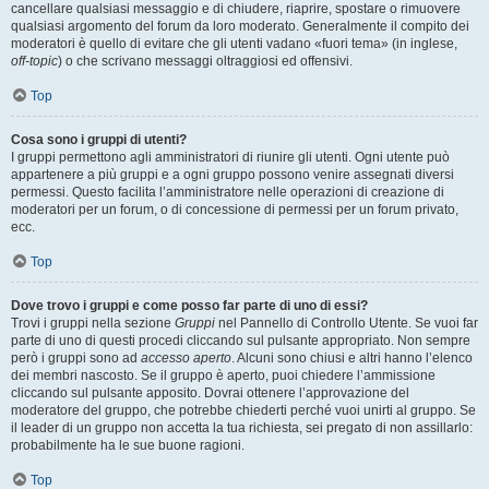
cancellare qualsiasi messaggio e di chiudere, riaprire, spostare o rimuovere
qualsiasi argomento del forum da loro moderato. Generalmente il compito dei
moderatori è quello di evitare che gli utenti vadano «fuori tema» (in inglese,
off-topic
) o che scrivano messaggi oltraggiosi ed offensivi.
Top
Cosa sono i gruppi di utenti?
I gruppi permettono agli amministratori di riunire gli utenti. Ogni utente può
appartenere a più gruppi e a ogni gruppo possono venire assegnati diversi
permessi. Questo facilita l’amministratore nelle operazioni di creazione di
moderatori per un forum, o di concessione di permessi per un forum privato,
ecc.
Top
Dove trovo i gruppi e come posso far parte di uno di essi?
Trovi i gruppi nella sezione
Gruppi
nel Pannello di Controllo Utente. Se vuoi far
parte di uno di questi procedi cliccando sul pulsante appropriato. Non sempre
però i gruppi sono ad
accesso aperto
. Alcuni sono chiusi e altri hanno l’elenco
dei membri nascosto. Se il gruppo è aperto, puoi chiedere l’ammissione
cliccando sul pulsante apposito. Dovrai ottenere l’approvazione del
moderatore del gruppo, che potrebbe chiederti perché vuoi unirti al gruppo. Se
il leader di un gruppo non accetta la tua richiesta, sei pregato di non assillarlo:
probabilmente ha le sue buone ragioni.
Top