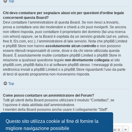
Top
Chi devo contattare per segnalare abusi e/o per questioni d’ordine legale
concernenti questa Board?
Devi contattare l’amministratore di questa Board. Se non riesci a trovarlo,
prova a contattare uno dei moderatori e chiedi a chi puoi rivolgerti. Se ancora
non ottieni risposta, puoi contattare il proprietario del dominio (fai una ricerca
con
whois
) oppure, se la Board è ospitata da un servizio gratuito (ad es. yahoo,
free.fr, f2s.com, ecc.), l’amministratore di tale servizio. Nota che phpBB Limited
e phpBB Store non hanno
assolutamente alcun controllo
e non possono
essere ritenuti responsabili di come, dove e da chi viene utilizzata questa
Board. È assolutamente inutile contattare phpBB Limited o phpBB Store in
relazione a qualsiasi questione legale
non direttamente collegata
al sito
phpBB.com, phpBB-Italia.it o al software phpBB stesso. I messaggi di posta
elettronica inviati a phpBB Limited o a phpBB Store riguardanti l’uso da parte
di terzi di questo programma non riceveranno risposta.
Top
Come posso contattare un amministratore del Forum?
Tutti gli utenti della Board possono utilizzare il modulo "Contattaci", se
l’opzione è stata abilitata dall’amministratore.
I membri della Board possono anche usare il collegamento "Staff".
Top
Questo sito utilizza cookie al fine di fornire la
migliore navigazione possibile
Vai a