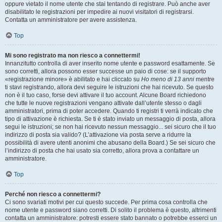
oppure vietato il nome utente che stai tentando di registrare. Può anche aver
disabilitato le registrazioni per impedire ai nuovi visitatori di registrarsi.
Contatta un amministratore per avere assistenza.
Top
Mi sono registrato ma non riesco a connettermi!
Innanzitutto controlla di aver inserito nome utente e password esattamente. Se
sono corretti, allora possono esser successe un paio di cose: se il supporto
«registrazione minore» è abilitato e hai cliccato su
Ho meno di 13 anni
mentre
ti stavi registrando, allora devi seguire le istruzioni che hai ricevuto. Se questo
non è il tuo caso, forse devi attivare il tuo account. Alcune Board richiedono
che tutte le nuove registrazioni vengano attivate dall’utente stesso o dagli
amministratori, prima di poter accedere. Quando ti registri ti verrà indicato che
tipo di attivazione è richiesta. Se ti è stato inviato un messaggio di posta, allora
segui le istruzioni; se non hai ricevuto nessun messaggio... sei sicuro che il tuo
indirizzo di posta sia valido? (L’attivazione via posta serve a ridurre la
possibilità di avere utenti anonimi che abusano della Board.) Se sei sicuro che
l’indirizzo di posta che hai usato sia corretto, allora prova a contattare un
amministratore.
Top
Perché non riesco a connettermi?
Ci sono svariati motivi per cui questo succede. Per prima cosa controlla che
nome utente e password siano corretti. Di solito il problema è questo, altrimenti
contatta un amministratore: potresti essere stato bannato o potrebbe esserci un