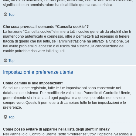
altri, ad es. in biblioteca, Internet point, università, ecc. Se non vedi il checkbox,
significa che un amministratore ha disabilitato questa caratteristica.
Top
Che cosa provoca il comando “Cancella cookie”?
La funzione “Cancella cookie” eliminerà tutti i cookie generati da phpBB che ti
mantengono autenticato e connesso, oltre a permetterti ad esempio di tenere
traccia di quello che hai letto, se l’amministrazione ha attivato la funzione. Se
hai avuto problemi di accesso o di uscita dal sistema, la cancellazione dei
cookie potrebbe risolvere tali disguidi.
Top
Impostazioni e preferenze utente
Come cambio le mie impostazioni?
Se sei un utente registrato, tutte le tue impostazioni sono conservate nel
database del sistema. Per modificarle vai sul tuo Pannello di Controllo Utente;
generalmente sta in cima ad ogni pagina, ma questo potrebbe non essere
sempre vero. Questo ti permetterà di cambiare tutte le tue impostazioni e le
preferenze.
Top
Come posso evitare di apparire nella lista degli utenti in linea?
Nel Pannello di Controllo Utente, sotto “Preferenze”, trovi l’opzione
Nascondi il