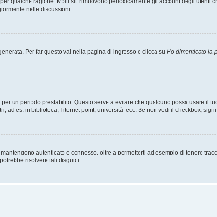
t per qualche ragione. Molti siti rimuovono periodicamente gli account degli utent
giormente nelle discussioni.
nerata. Per far questo vai nella pagina di ingresso e clicca su
Ho dimenticato la
esso per un periodo prestabilito. Questo serve a evitare che qualcuno possa usare i
, ad es. in biblioteca, Internet point, università, ecc. Se non vedi il checkbox, signi
 mantengono autenticato e connesso, oltre a permetterti ad esempio di tenere traccia
otrebbe risolvere tali disguidi.