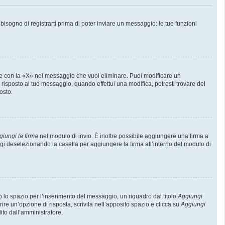
sogno di registrarti prima di poter inviare un messaggio: le tue funzioni
e con la «X» nel messaggio che vuoi eliminare. Puoi modificare un
isposto al tuo messaggio, quando effettui una modifica, potresti trovare del
osto.
giungi la firma
nel modulo di invio. È inoltre possibile aggiungere una firma a
ggi deselezionando la casella per aggiungere la firma all’interno del modulo di
lo spazio per l’inserimento del messaggio, un riquadro dal titolo
Aggiungi
rire un’opzione di risposta, scrivila nell’apposito spazio e clicca su
Aggiungi
lito dall’amministratore.