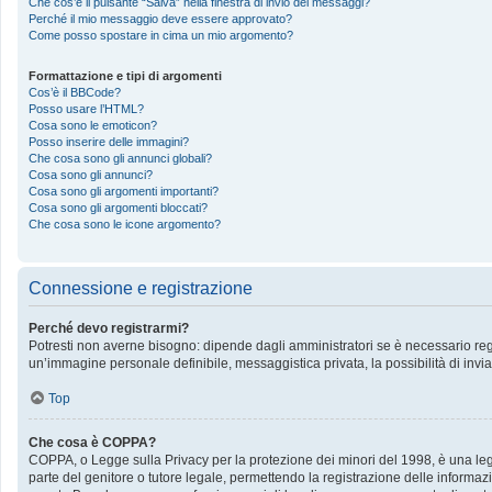
Che cos’è il pulsante “Salva” nella finestra di invio dei messaggi?
Perché il mio messaggio deve essere approvato?
Come posso spostare in cima un mio argomento?
Formattazione e tipi di argomenti
Cos’è il BBCode?
Posso usare l’HTML?
Cosa sono le emoticon?
Posso inserire delle immagini?
Che cosa sono gli annunci globali?
Cosa sono gli annunci?
Cosa sono gli argomenti importanti?
Cosa sono gli argomenti bloccati?
Che cosa sono le icone argomento?
Connessione e registrazione
Perché devo registrarmi?
Potresti non averne bisogno: dipende dagli amministratori se è necessario regis
un’immagine personale definibile, messaggistica privata, la possibilità di invia
Top
Che cosa è COPPA?
COPPA, o Legge sulla Privacy per la protezione dei minori del 1998, è una legge
parte del genitore o tutore legale, permettendo la registrazione delle informazi