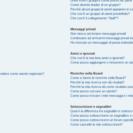
Dove trovo i gruppi e come posso far parte 
Come divento leader di un gruppo?
Perché alcuni gruppi di utenti appaiono in col
Che cos’è un gruppo di utenti predefinito?
Che cos’è il collegamento “Staff”?
Messaggi privati
Non riesco ad inviare messaggi privati!
Continuano ad arrivarmi messaggi privati ind
Ho ricevuto un messaggio di posta indesid
Amici e ignorati
Che cos’è la mia lista amici e ignorati?
Come posso aggiungere o rimuovere un utente
Ricerche nella Board
accedere come utente registrato?
Come si fanno le ricerche nella Board?
Perché la mia ricerca non dà risultati?
Perché la mia ricerca dà come risultato un
Come posso cercare un utente?
Come posso trovare i miei messaggi e i mie
Sottoscrizioni e segnalibri
Qual è la differenza fra segnalibri e sottoscr
Come posso sottoscrivere un segnalibro o 
Come posso sottoscrivere un forum specif
Come cancello le mie sottoscrizioni?