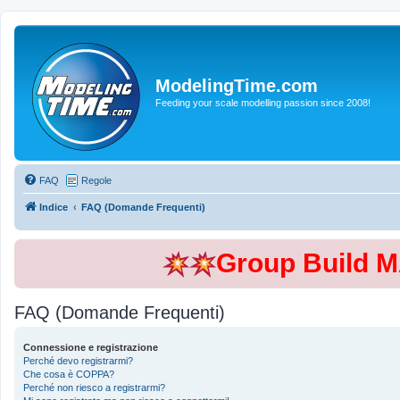
ModelingTime.com
Feeding your scale modelling passion since 2008!
FAQ
Regole
Indice
FAQ (Domande Frequenti)
Group Build 
FAQ (Domande Frequenti)
Connessione e registrazione
Perché devo registrarmi?
Che cosa è COPPA?
Perché non riesco a registrarmi?