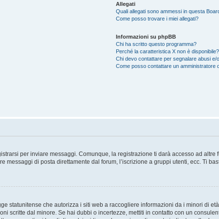
Allegati
Quali allegati sono ammessi in questa Boar
Come posso trovare i miei allegati?
Informazioni su phpBB
Chi ha scritto questo programma?
Perché la caratteristica X non è disponibile?
Chi devo contattare per segnalare abusi e/o
Come posso contattare un amministratore 
trarsi per inviare messaggi. Comunque, la registrazione ti darà accesso ad altre fun
re messaggi di posta direttamente dal forum, l’iscrizione a gruppi utenti, ecc. Ti ba
 statunitense che autorizza i siti web a raccogliere informazioni da i minori di età
oni scritte dal minore. Se hai dubbi o incertezze, mettiti in contatto con un consule