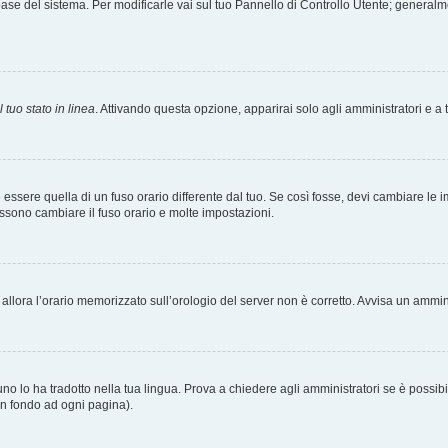
tabase del sistema. Per modificarle vai sul tuo Pannello di Controllo Utente; gener
 tuo stato in linea
. Attivando questa opzione, apparirai solo agli amministratori e a 
ere quella di un fuso orario differente dal tuo. Se così fosse, devi cambiare le impo
ossono cambiare il fuso orario e molte impostazioni.
a, allora l’orario memorizzato sull’orologio del server non è corretto. Avvisa un ammi
o lo ha tradotto nella tua lingua. Prova a chiedere agli amministratori se è possibil
 in fondo ad ogni pagina).