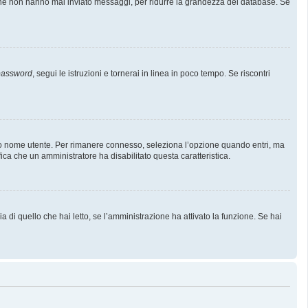
i che non hanno mai inviato messaggi, per ridurre la grandezza del database. Se
 password
, segui le istruzioni e tornerai in linea in poco tempo. Se riscontri
l tuo nome utente. Per rimanere connesso, seleziona l’opzione quando entri, ma
fica che un amministratore ha disabilitato questa caratteristica.
 di quello che hai letto, se l’amministrazione ha attivato la funzione. Se hai