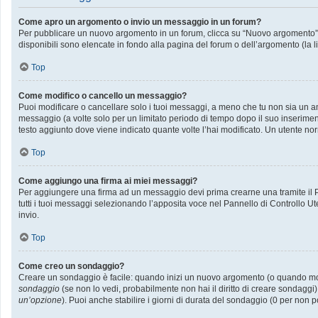
Come apro un argomento o invio un messaggio in un forum?
Per pubblicare un nuovo argomento in un forum, clicca su “Nuovo argomento”. P
disponibili sono elencate in fondo alla pagina del forum o dell’argomento (la l
Top
Come modifico o cancello un messaggio?
Puoi modificare o cancellare solo i tuoi messaggi, a meno che tu non sia un
messaggio (a volte solo per un limitato periodo di tempo dopo il suo inserime
testo aggiunto dove viene indicato quante volte l’hai modificato. Un utente
Top
Come aggiungo una firma ai miei messaggi?
Per aggiungere una firma ad un messaggio devi prima crearne una tramite il Pa
tutti i tuoi messaggi selezionando l’apposita voce nel Pannello di Controllo Ut
invio.
Top
Come creo un sondaggio?
Creare un sondaggio è facile: quando inizi un nuovo argomento (o quando modif
sondaggio
(se non lo vedi, probabilmente non hai il diritto di creare sondaggi)
un’opzione
). Puoi anche stabilire i giorni di durata del sondaggio (0 per non p