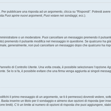
er pubblicare una risposta ad un argomento, clicca su “Rispondi”. Potresti avere bi
ista
Puoi aprire nuovi argomenti
,
Puoi votare nei sondaggi
, ecc.).
 amministratore o un moderatore. Puoi cancellare un messaggio premendo il pulsant
nto) premendo il pulsante
modifica
nel messaggio in questione. Se qualcuno ha già r
 normale, generalmente, non può cancellare un messaggio dopo che qualcuno ha risp
nnello di Controllo Utente. Una volta creata, è possibile selezionare l’opzione
Ag
ente. Se lo si fa, è possibile evitare che una firma venga aggiunta ai singoli messa
ichi il primo messaggio di un argomento, se ti è permesso) dovresti vedere, sotto 
. Basta inserire un titolo per il sondaggio e almeno due opzioni di risposta (per inse
orre limiti). C’è un limite al numero di opzioni di risposta che puoi aggiungere, stabi