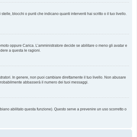
, blocchi o punti che indicano quanti interventi hai scritto o il tuo livello.
 Remoto oppure Carica. L’amministratore decide se abilitare o meno gli avatar e
dere a questa le ragioni.
tratori. In genere, non puoi cambiare direttamente il tuo livello. Non abusare
probabilmente abbasserà il numero dei tuoi messaggi.
bbiano abilitato questa funzione). Questo serve a prevenire un uso scorretto o