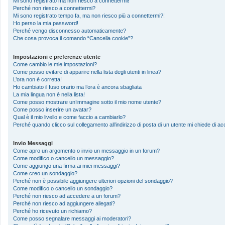
Mi sono registrato ma non riesco a connettermi!
Perché non riesco a connettermi?
Mi sono registrato tempo fa, ma non riesco più a connettermi?!
Ho perso la mia password!
Perché vengo disconnesso automaticamente?
Che cosa provoca il comando “Cancella cookie”?
Impostazioni e preferenze utente
Come cambio le mie impostazioni?
Come posso evitare di apparire nella lista degli utenti in linea?
L’ora non è corretta!
Ho cambiato il fuso orario ma l’ora è ancora sbagliata
La mia lingua non è nella lista!
Come posso mostrare un’immagine sotto il mio nome utente?
Come posso inserire un avatar?
Qual è il mio livello e come faccio a cambiarlo?
Perché quando clicco sul collegamento all’indirizzo di posta di un utente mi chiede di 
Invio Messaggi
Come apro un argomento o invio un messaggio in un forum?
Come modifico o cancello un messaggio?
Come aggiungo una firma ai miei messaggi?
Come creo un sondaggio?
Perché non è possibile aggiungere ulteriori opzioni del sondaggio?
Come modifico o cancello un sondaggio?
Perché non riesco ad accedere a un forum?
Perché non riesco ad aggiungere allegati?
Perché ho ricevuto un richiamo?
Come posso segnalare messaggi ai moderatori?