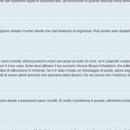
to per questioni legali di qualsiasi tipo, ad eccezione di quanto indicato nella do
pure vietato il nome utente che stai tentando di registrare. Può anche aver disabilita
sono corretti, allora possono esser successe un paio di cose: se il supporto «regis
non è il tuo caso, forse devi attivare il tuo account. Alcune Board richiedono che tutt
tipo di attivazione è richiesta. Se ti è stato inviato un messaggio di posta, allora se
ilità di avere utenti anonimi che abusano della Board.) Se sei sicuro che l’indirizzo 
me utente e password siano corretti. Di solito il problema è questo, altrimenti cont