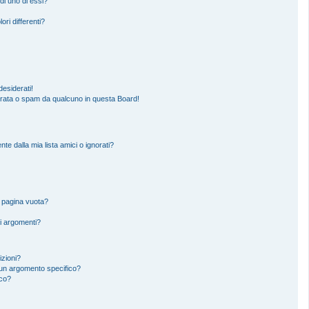
di uno di essi?
ori differenti?
esiderati!
erata o spam da qualcuno in questa Board!
 dalla mia lista amici o ignorati?
a pagina vuota?
i argomenti?
izioni?
un argomento specifico?
ico?