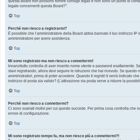
questa Board non possono fornire consigli legali e non sono un punto di contat
legale concernenti questa Board?”.
Top
Perché non riesco a registrarmi?
È possibile che l’amministratore della Board abbia bannato il tuo indirizzo IP op
amministratore per avere assistenza.
Top
Mi sono registrato ma non riesco a connettermi!
Innanzitutto controlla di aver inserito nome utente e password esattamente. Se 
stavi registrando, allora devi seguire le istruzioni che hai ricevuto. Se questo 
amministratori, prima di poter accedere. Quando ti registri ti verrà indicato che 
indirizzo di posta sia valido? (L’attivazione via posta serve a ridurre la possib
Top
Perché non riesco a connettermi?
Ci sono svariati motivi per cui questo succede. Per prima cosa controlla che no
errore di configurazione.
Top
Mi sono registrato tempo fa, ma non riesco più a connettermi?!