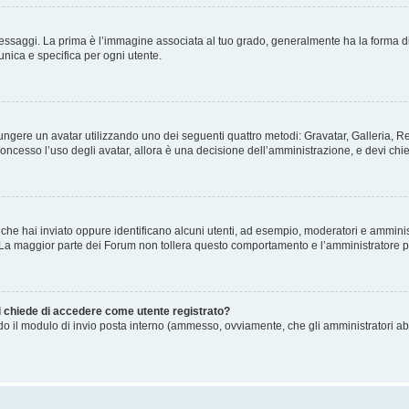
gi. La prima è l’immagine associata al tuo grado, generalmente ha la forma di stelle
nica e specifica per ogni utente.
ggiungere un avatar utilizzando uno dei seguenti quattro metodi: Gravatar, Galleria,
oncesso l’uso degli avatar, allora è una decisione dell’amministrazione, e devi chie
 che hai inviato oppure identificano alcuni utenti, ad esempio, moderatori e amminis
. La maggior parte dei Forum non tollera questo comportamento e l’amministratore 
mi chiede di accedere come utente registrato?
ando il modulo di invio posta interno (ammesso, ovviamente, che gli amministratori a