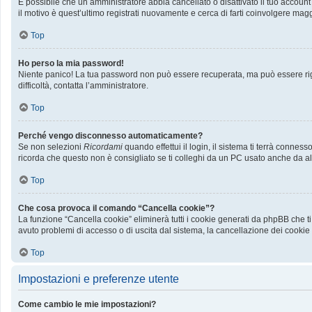
È possibile che un amministratore abbia cancellato o disattivato il tuo accoun
il motivo è quest’ultimo registrati nuovamente e cerca di farti coinvolgere mag
Top
Ho perso la mia password!
Niente panico! La tua password non può essere recuperata, ma può essere rige
difficoltà, contatta l’amministratore.
Top
Perché vengo disconnesso automaticamente?
Se non selezioni
Ricordami
quando effettui il login, il sistema ti terrà conn
ricorda che questo non è consigliato se ti colleghi da un PC usato anche da altri
Top
Che cosa provoca il comando “Cancella cookie”?
La funzione “Cancella cookie” eliminerà tutti i cookie generati da phpBB che ti
avuto problemi di accesso o di uscita dal sistema, la cancellazione dei cookie p
Top
Impostazioni e preferenze utente
Come cambio le mie impostazioni?