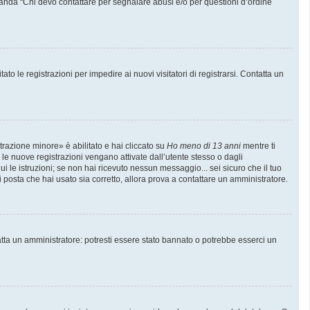
manda “Chi devo contattare per segnalare abusi e/o per questioni d’ordine
to le registrazioni per impedire ai nuovi visitatori di registrarsi. Contatta un
trazione minore» è abilitato e hai cliccato su
Ho meno di 13 anni
mentre ti
e le nuove registrazioni vengano attivate dall’utente stesso o dagli
gui le istruzioni; se non hai ricevuto nessun messaggio... sei sicuro che il tuo
di posta che hai usato sia corretto, allora prova a contattare un amministratore.
atta un amministratore: potresti essere stato bannato o potrebbe esserci un