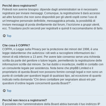
Perché devo registrarmi?
Potresti non averne bisogno: dipende dagli amministratori se è necessario
registrarsi per inviare messaggi. Comunque, la registrazione ti darà accesso
ad altre funzioni che non sono disponibili per gli utenti ospiti come l’uso di
un’immagine personale definibile, messaggistica privata, la possibilità di
inviare messaggi di posta direttamente dal forum, l’iscrizione a gruppi utenti,
ecc. Ti bastano pochi secondi per registrarti e quindi ti raccomandiamo di farlo.
Top
Che cosa è COPPA?
COPPA, o Legge sulla Privacy per la protezione dei minori del 1998, è una
legge statunitense che autorizza i siti web a raccogliere informazioni da i
minori di età inferiore a 13 anni. Per avere tale consenso serve una richiesta
scritta da parte del genitore o tutore legale, permettendo la registrazione delle
informazioni scritte dal minore. Se hai dubbi o incertezze, mettiti in contatto con
un consulente legale per assistenza. Nota bene che phpBB Limited e il
proprietario di questa Board non possono fornire consigli legali e non sono un
punto di contatto per questioni legali di qualsiasi tipo, ad eccezione di quanto
indicato nella domanda “Chi devo contattare per segnalare abusi e/o per
questioni d’ordine legale concernenti questa Board?”.
Top
Perché non riesco a registrarmi?
È possibile che l’amministratore della Board abbia bannato il tuo indirizzo IP