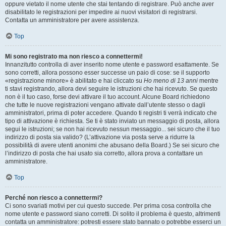
oppure vietato il nome utente che stai tentando di registrare. Può anche aver
disabilitato le registrazioni per impedire ai nuovi visitatori di registrarsi.
Contatta un amministratore per avere assistenza.
Top
Mi sono registrato ma non riesco a connettermi!
Innanzitutto controlla di aver inserito nome utente e password esattamente. Se
sono corretti, allora possono esser successe un paio di cose: se il supporto
«registrazione minore» è abilitato e hai cliccato su
Ho meno di 13 anni
mentre
ti stavi registrando, allora devi seguire le istruzioni che hai ricevuto. Se questo
non è il tuo caso, forse devi attivare il tuo account. Alcune Board richiedono
che tutte le nuove registrazioni vengano attivate dall’utente stesso o dagli
amministratori, prima di poter accedere. Quando ti registri ti verrà indicato che
tipo di attivazione è richiesta. Se ti è stato inviato un messaggio di posta, allora
segui le istruzioni; se non hai ricevuto nessun messaggio... sei sicuro che il tuo
indirizzo di posta sia valido? (L’attivazione via posta serve a ridurre la
possibilità di avere utenti anonimi che abusano della Board.) Se sei sicuro che
l’indirizzo di posta che hai usato sia corretto, allora prova a contattare un
amministratore.
Top
Perché non riesco a connettermi?
Ci sono svariati motivi per cui questo succede. Per prima cosa controlla che
nome utente e password siano corretti. Di solito il problema è questo, altrimenti
contatta un amministratore: potresti essere stato bannato o potrebbe esserci un