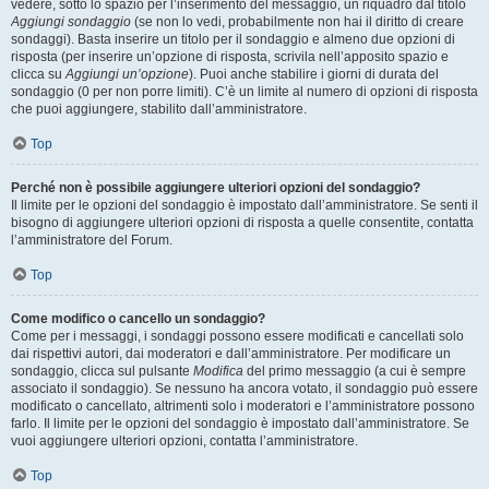
vedere, sotto lo spazio per l’inserimento del messaggio, un riquadro dal titolo
Aggiungi sondaggio
(se non lo vedi, probabilmente non hai il diritto di creare
sondaggi). Basta inserire un titolo per il sondaggio e almeno due opzioni di
risposta (per inserire un’opzione di risposta, scrivila nell’apposito spazio e
clicca su
Aggiungi un’opzione
). Puoi anche stabilire i giorni di durata del
sondaggio (0 per non porre limiti). C’è un limite al numero di opzioni di risposta
che puoi aggiungere, stabilito dall’amministratore.
Top
Perché non è possibile aggiungere ulteriori opzioni del sondaggio?
Il limite per le opzioni del sondaggio è impostato dall’amministratore. Se senti il
bisogno di aggiungere ulteriori opzioni di risposta a quelle consentite, contatta
l’amministratore del Forum.
Top
Come modifico o cancello un sondaggio?
Come per i messaggi, i sondaggi possono essere modificati e cancellati solo
dai rispettivi autori, dai moderatori e dall’amministratore. Per modificare un
sondaggio, clicca sul pulsante
Modifica
del primo messaggio (a cui è sempre
associato il sondaggio). Se nessuno ha ancora votato, il sondaggio può essere
modificato o cancellato, altrimenti solo i moderatori e l’amministratore possono
farlo. Il limite per le opzioni del sondaggio è impostato dall’amministratore. Se
vuoi aggiungere ulteriori opzioni, contatta l’amministratore.
Top