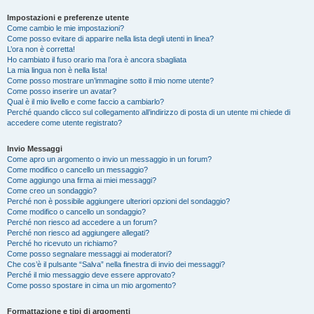
Impostazioni e preferenze utente
Come cambio le mie impostazioni?
Come posso evitare di apparire nella lista degli utenti in linea?
L’ora non è corretta!
Ho cambiato il fuso orario ma l’ora è ancora sbagliata
La mia lingua non è nella lista!
Come posso mostrare un’immagine sotto il mio nome utente?
Come posso inserire un avatar?
Qual è il mio livello e come faccio a cambiarlo?
Perché quando clicco sul collegamento all’indirizzo di posta di un utente mi chiede di
accedere come utente registrato?
Invio Messaggi
Come apro un argomento o invio un messaggio in un forum?
Come modifico o cancello un messaggio?
Come aggiungo una firma ai miei messaggi?
Come creo un sondaggio?
Perché non è possibile aggiungere ulteriori opzioni del sondaggio?
Come modifico o cancello un sondaggio?
Perché non riesco ad accedere a un forum?
Perché non riesco ad aggiungere allegati?
Perché ho ricevuto un richiamo?
Come posso segnalare messaggi ai moderatori?
Che cos’è il pulsante “Salva” nella finestra di invio dei messaggi?
Perché il mio messaggio deve essere approvato?
Come posso spostare in cima un mio argomento?
Formattazione e tipi di argomenti