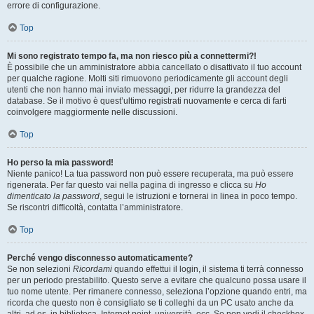
errore di configurazione.
Top
Mi sono registrato tempo fa, ma non riesco più a connettermi?!
È possibile che un amministratore abbia cancellato o disattivato il tuo account
per qualche ragione. Molti siti rimuovono periodicamente gli account degli
utenti che non hanno mai inviato messaggi, per ridurre la grandezza del
database. Se il motivo è quest’ultimo registrati nuovamente e cerca di farti
coinvolgere maggiormente nelle discussioni.
Top
Ho perso la mia password!
Niente panico! La tua password non può essere recuperata, ma può essere
rigenerata. Per far questo vai nella pagina di ingresso e clicca su
Ho
dimenticato la password
, segui le istruzioni e tornerai in linea in poco tempo.
Se riscontri difficoltà, contatta l’amministratore.
Top
Perché vengo disconnesso automaticamente?
Se non selezioni
Ricordami
quando effettui il login, il sistema ti terrà connesso
per un periodo prestabilito. Questo serve a evitare che qualcuno possa usare il
tuo nome utente. Per rimanere connesso, seleziona l’opzione quando entri, ma
ricorda che questo non è consigliato se ti colleghi da un PC usato anche da