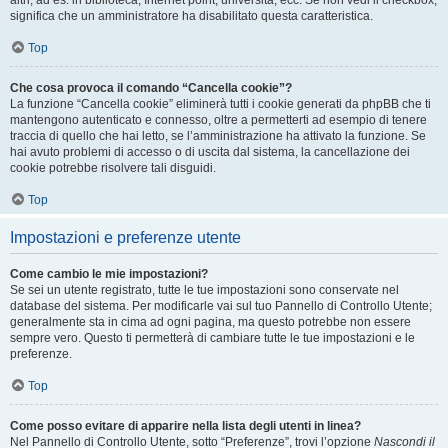
altri, ad es. in biblioteca, Internet point, università, ecc. Se non vedi il checkbox,
significa che un amministratore ha disabilitato questa caratteristica.
Top
Che cosa provoca il comando “Cancella cookie”?
La funzione “Cancella cookie” eliminerà tutti i cookie generati da phpBB che ti
mantengono autenticato e connesso, oltre a permetterti ad esempio di tenere
traccia di quello che hai letto, se l’amministrazione ha attivato la funzione. Se
hai avuto problemi di accesso o di uscita dal sistema, la cancellazione dei
cookie potrebbe risolvere tali disguidi.
Top
Impostazioni e preferenze utente
Come cambio le mie impostazioni?
Se sei un utente registrato, tutte le tue impostazioni sono conservate nel
database del sistema. Per modificarle vai sul tuo Pannello di Controllo Utente;
generalmente sta in cima ad ogni pagina, ma questo potrebbe non essere
sempre vero. Questo ti permetterà di cambiare tutte le tue impostazioni e le
preferenze.
Top
Come posso evitare di apparire nella lista degli utenti in linea?
Nel Pannello di Controllo Utente, sotto “Preferenze”, trovi l’opzione
Nascondi il