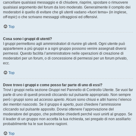
cancellare qualsiasi messaggio e di chiudere, riaprire, spostare o rimuovere
qualsiasi argomento del forum da loro moderato. Generalmente il compito dei
moderatori è quello di evitare che gli utenti vadano «fuori tema» (in inglese,
off-topic
) o che scrivano messaggi oltraggiosi ed offensivi.
Top
Cosa sono i gruppi di utenti?
I gruppi permettono agli amministratori di riunire gli utenti. Ogni utente può
appartenere a più gruppi e a ogni gruppo possono venire assegnati diversi
permessi. Questo facilita l’amministratore nelle operazioni di creazione di
moderatori per un forum, o di concessione di permessi per un forum privato,
ecc.
Top
Dove trovo i gruppi e come posso far parte di uno di essi?
Trovi i gruppi nella sezione
Gruppi
nel Pannello di Controllo Utente. Se vuoi far
parte di uno di questi procedi cliccando sul pulsante appropriato. Non sempre
però i gruppi sono ad
accesso aperto
. Alcuni sono chiusi e altri hanno l’elenco
dei membri nascosto. Se il gruppo è aperto, puoi chiedere l’ammissione
cliccando sul pulsante apposito. Dovrai ottenere l’approvazione del
moderatore del gruppo, che potrebbe chiederti perché vuoi unirti al gruppo. Se
il leader di un gruppo non accetta la tua richiesta, sei pregato di non assillarlo:
probabilmente ha le sue buone ragioni.
Top