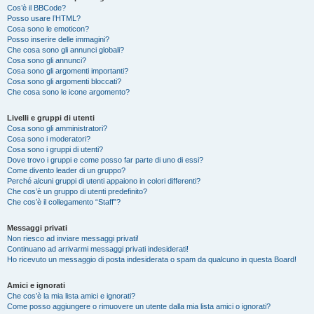
Cos’è il BBCode?
Posso usare l’HTML?
Cosa sono le emoticon?
Posso inserire delle immagini?
Che cosa sono gli annunci globali?
Cosa sono gli annunci?
Cosa sono gli argomenti importanti?
Cosa sono gli argomenti bloccati?
Che cosa sono le icone argomento?
Livelli e gruppi di utenti
Cosa sono gli amministratori?
Cosa sono i moderatori?
Cosa sono i gruppi di utenti?
Dove trovo i gruppi e come posso far parte di uno di essi?
Come divento leader di un gruppo?
Perché alcuni gruppi di utenti appaiono in colori differenti?
Che cos’è un gruppo di utenti predefinito?
Che cos’è il collegamento “Staff”?
Messaggi privati
Non riesco ad inviare messaggi privati!
Continuano ad arrivarmi messaggi privati indesiderati!
Ho ricevuto un messaggio di posta indesiderata o spam da qualcuno in questa Board!
Amici e ignorati
Che cos’è la mia lista amici e ignorati?
Come posso aggiungere o rimuovere un utente dalla mia lista amici o ignorati?