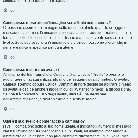
collegamento in fondo ad ogni pagina).
Top
Come posso mostrare un’immagine sotto il mio nome utente?
Ci possono essere due immagini sotto un nome utente quando si leggono i
messaggi. La prima è l’immagine associata al tuo grado, generalmente ha la
forma di stelle, blocchi o punti che indicano quanti interventi hai scritto o il tuo
livello. Sotto può esserci un’immagine più grande nota come avatar, che in
genere è unica e specifica per ogni utente.
Top
Come posso inserire un avatar?
All’interno del tuo Pannello di Controllo Utente, sotto “Profilo” è possibile
aggiungere un avatar utilizzando uno dei seguenti quattro metodi: Gravatar,
Galleria, Remoto oppure Carica. L’amministratore decide se abilitare o meno
gli avatar e decide anche il modo in cui gli avatar sono messi a disposizione.
Se non ti è concesso l’uso degli avatar, allora è una decisione
dell’amministrazione, e devi chiedere a questa le ragioni.
Top
Qual è il mio livello e come faccio a cambiarlo?
I livelli, compaiono sotto al tuo nome utente, e indicano il numero di messaggi
che hai inviato oppure identificano alcuni utenti, ad esempio, moderatori e
amministratori. In genere, non puoi cambiare direttamente il tuo livello. Non