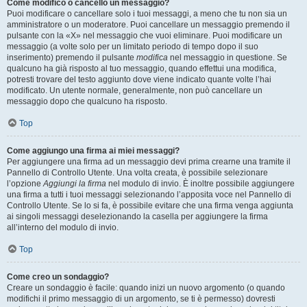
Come modifico o cancello un messaggio?
Puoi modificare o cancellare solo i tuoi messaggi, a meno che tu non sia un
amministratore o un moderatore. Puoi cancellare un messaggio premendo il
pulsante con la «X» nel messaggio che vuoi eliminare. Puoi modificare un
messaggio (a volte solo per un limitato periodo di tempo dopo il suo
inserimento) premendo il pulsante
modifica
nel messaggio in questione. Se
qualcuno ha già risposto al tuo messaggio, quando effettui una modifica,
potresti trovare del testo aggiunto dove viene indicato quante volte l’hai
modificato. Un utente normale, generalmente, non può cancellare un
messaggio dopo che qualcuno ha risposto.
Top
Come aggiungo una firma ai miei messaggi?
Per aggiungere una firma ad un messaggio devi prima crearne una tramite il
Pannello di Controllo Utente. Una volta creata, è possibile selezionare
l’opzione
Aggiungi la firma
nel modulo di invio. È inoltre possibile aggiungere
una firma a tutti i tuoi messaggi selezionando l’apposita voce nel Pannello di
Controllo Utente. Se lo si fa, è possibile evitare che una firma venga aggiunta
ai singoli messaggi deselezionando la casella per aggiungere la firma
all’interno del modulo di invio.
Top
Come creo un sondaggio?
Creare un sondaggio è facile: quando inizi un nuovo argomento (o quando
modifichi il primo messaggio di un argomento, se ti è permesso) dovresti