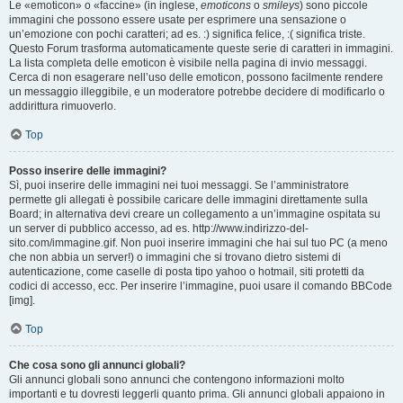
Le «emoticon» o «faccine» (in inglese,
emoticons
o
smileys
) sono piccole
immagini che possono essere usate per esprimere una sensazione o
un’emozione con pochi caratteri; ad es. :) significa felice, :( significa triste.
Questo Forum trasforma automaticamente queste serie di caratteri in immagini.
La lista completa delle emoticon è visibile nella pagina di invio messaggi.
Cerca di non esagerare nell’uso delle emoticon, possono facilmente rendere
un messaggio illeggibile, e un moderatore potrebbe decidere di modificarlo o
addirittura rimuoverlo.
Top
Posso inserire delle immagini?
Sì, puoi inserire delle immagini nei tuoi messaggi. Se l’amministratore
permette gli allegati è possibile caricare delle immagini direttamente sulla
Board; in alternativa devi creare un collegamento a un’immagine ospitata su
un server di pubblico accesso, ad es. http://www.indirizzo-del-
sito.com/immagine.gif. Non puoi inserire immagini che hai sul tuo PC (a meno
che non abbia un server!) o immagini che si trovano dietro sistemi di
autenticazione, come caselle di posta tipo yahoo o hotmail, siti protetti da
codici di accesso, ecc. Per inserire l’immagine, puoi usare il comando BBCode
[img].
Top
Che cosa sono gli annunci globali?
Gli annunci globali sono annunci che contengono informazioni molto
importanti e tu dovresti leggerli quanto prima. Gli annunci globali appaiono in