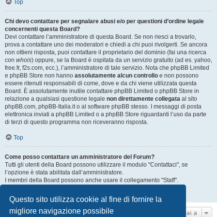
Top
Chi devo contattare per segnalare abusi e/o per questioni d’ordine legale
concernenti questa Board?
Devi contattare l’amministratore di questa Board. Se non riesci a trovarlo,
prova a contattare uno dei moderatori e chiedi a chi puoi rivolgerti. Se ancora
non ottieni risposta, puoi contattare il proprietario del dominio (fai una ricerca
con
whois
) oppure, se la Board è ospitata da un servizio gratuito (ad es. yahoo,
free.fr, f2s.com, ecc.), l’amministratore di tale servizio. Nota che phpBB Limited
e phpBB Store non hanno
assolutamente alcun controllo
e non possono
essere ritenuti responsabili di come, dove e da chi viene utilizzata questa
Board. È assolutamente inutile contattare phpBB Limited o phpBB Store in
relazione a qualsiasi questione legale
non direttamente collegata
al sito
phpBB.com, phpBB-Italia.it o al software phpBB stesso. I messaggi di posta
elettronica inviati a phpBB Limited o a phpBB Store riguardanti l’uso da parte
di terzi di questo programma non riceveranno risposta.
Top
Come posso contattare un amministratore del Forum?
Tutti gli utenti della Board possono utilizzare il modulo "Contattaci", se
l’opzione è stata abilitata dall’amministratore.
I membri della Board possono anche usare il collegamento "Staff".
Top
Questo sito utilizza cookie al fine di fornire la
migliore navigazione possibile
Vai a