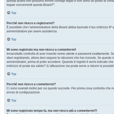
questa Board non possono fornire consigli legali e non sono un punto di contat
legale concernenti questa Board?”.
Top
Perché non riesco a registrarmi?
È possibile che l’amministratore della Board abbia bannato il tuo indirizzo IP op
amministratore per avere assistenza.
Top
Mi sono registrato ma non riesco a connettermi!
Innanzitutto controlla di aver inserito nome utente e password esattamente. Se 
stavi registrando, allora devi seguire le istruzioni che hai ricevuto. Se questo 
amministratori, prima di poter accedere. Quando ti registri ti verrà indicato che 
indirizzo di posta sia valido? (L’attivazione via posta serve a ridurre la possib
Top
Perché non riesco a connettermi?
Ci sono svariati motivi per cui questo succede. Per prima cosa controlla che no
errore di configurazione.
Top
Mi sono registrato tempo fa, ma non riesco più a connettermi?!