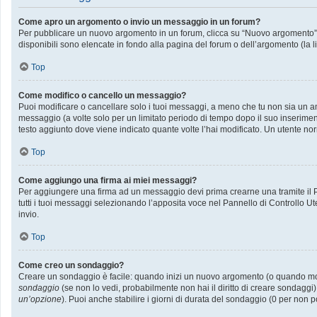
Come apro un argomento o invio un messaggio in un forum?
Per pubblicare un nuovo argomento in un forum, clicca su “Nuovo argomento”. P
disponibili sono elencate in fondo alla pagina del forum o dell’argomento (la l
Top
Come modifico o cancello un messaggio?
Puoi modificare o cancellare solo i tuoi messaggi, a meno che tu non sia un
messaggio (a volte solo per un limitato periodo di tempo dopo il suo inserime
testo aggiunto dove viene indicato quante volte l’hai modificato. Un utente
Top
Come aggiungo una firma ai miei messaggi?
Per aggiungere una firma ad un messaggio devi prima crearne una tramite il Pa
tutti i tuoi messaggi selezionando l’apposita voce nel Pannello di Controllo Ut
invio.
Top
Come creo un sondaggio?
Creare un sondaggio è facile: quando inizi un nuovo argomento (o quando modif
sondaggio
(se non lo vedi, probabilmente non hai il diritto di creare sondaggi)
un’opzione
). Puoi anche stabilire i giorni di durata del sondaggio (0 per non p