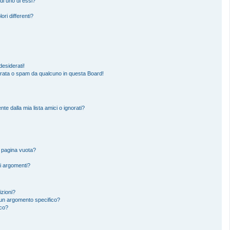
di uno di essi?
ori differenti?
esiderati!
erata o spam da qualcuno in questa Board!
 dalla mia lista amici o ignorati?
a pagina vuota?
i argomenti?
izioni?
un argomento specifico?
ico?