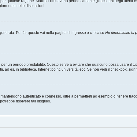
t per qualche ragione. Molti siti rimuovono periodicamente gli account degli utent
giormente nelle discussioni.
nerata. Per far questo vai nella pagina di ingresso e clicca su
Ho dimenticato la
esso per un periodo prestabilito. Questo serve a evitare che qualcuno possa usare i
, ad es. in biblioteca, Internet point, università, ecc. Se non vedi il checkbox, signi
 mantengono autenticato e connesso, oltre a permetterti ad esempio di tenere traccia
otrebbe risolvere tali disguidi.