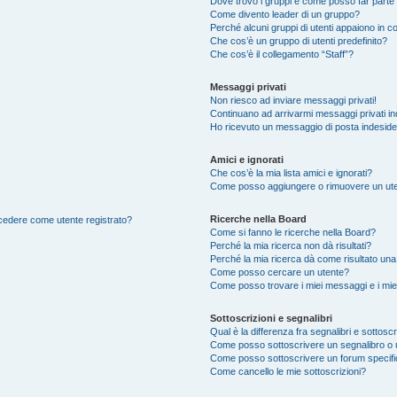
Dove trovo i gruppi e come posso far parte 
Come divento leader di un gruppo?
Perché alcuni gruppi di utenti appaiono in col
Che cos’è un gruppo di utenti predefinito?
Che cos’è il collegamento “Staff”?
Messaggi privati
Non riesco ad inviare messaggi privati!
Continuano ad arrivarmi messaggi privati ind
Ho ricevuto un messaggio di posta indesid
Amici e ignorati
Che cos’è la mia lista amici e ignorati?
Come posso aggiungere o rimuovere un utente
Ricerche nella Board
accedere come utente registrato?
Come si fanno le ricerche nella Board?
Perché la mia ricerca non dà risultati?
Perché la mia ricerca dà come risultato un
Come posso cercare un utente?
Come posso trovare i miei messaggi e i mie
Sottoscrizioni e segnalibri
Qual è la differenza fra segnalibri e sottoscr
Come posso sottoscrivere un segnalibro o 
Come posso sottoscrivere un forum specif
Come cancello le mie sottoscrizioni?