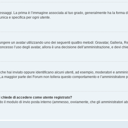
gi. La prima è l’immagine associata al tuo grado, generalmente ha la forma di stelle
nica e specifica per ogni utente.
ggiungere un avatar utilizzando uno dei seguenti quattro metodi: Gravatar, Galleria,
oncesso l’uso degli avatar, allora è una decisione dell’amministrazione, e devi chie
 che hai inviato oppure identificano alcuni utenti, ad esempio, moderatori e amminis
. La maggior parte dei Forum non tollera questo comportamento e l’amministratore 
mi chiede di accedere come utente registrato?
ando il modulo di invio posta interno (ammesso, ovviamente, che gli amministratori a