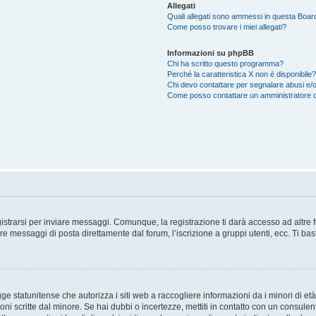
Allegati
Quali allegati sono ammessi in questa Boar
Come posso trovare i miei allegati?
Informazioni su phpBB
Chi ha scritto questo programma?
Perché la caratteristica X non è disponibile?
Chi devo contattare per segnalare abusi e/o
Come posso contattare un amministratore 
trarsi per inviare messaggi. Comunque, la registrazione ti darà accesso ad altre fun
re messaggi di posta direttamente dal forum, l’iscrizione a gruppi utenti, ecc. Ti ba
 statunitense che autorizza i siti web a raccogliere informazioni da i minori di età
oni scritte dal minore. Se hai dubbi o incertezze, mettiti in contatto con un consule