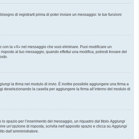
sogno di registrarti prima di poter inviare un messaggio: le tue funzioni
e con la «X» nel messaggio che vuoi eliminare. Puoi modificare un
isposto al tuo messaggio, quando effettui una modifica, potresti trovare del
osto.
giungi la firma
nel modulo di invio. È inoltre possibile aggiungere una firma a
ggi deselezionando la casella per aggiungere la firma all’interno del modulo di
lo spazio per l’inserimento del messaggio, un riquadro dal titolo
Aggiungi
rire un’opzione di risposta, scrivila nell’apposito spazio e clicca su
Aggiungi
lito dall’amministratore.