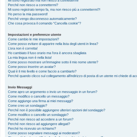
Mi sono registrato ma non riesco a connettermi!
Perché non riesco a connettermi?
Mi sono registrato tempo fa, ma non riesco più a connettermi?!
Ho perso la mia password!
Perché vengo disconnesso automaticamente?
Che cosa provoca il comando “Cancella cookie”?
Impostazioni e preferenze utente
Come cambio le mie impostazioni?
Come posso evitare di apparire nella lista degli utenti in linea?
L’ora non è corretta!
Ho cambiato il fuso orario ma l’ora è ancora sbagliata
La mia lingua non è nella lista!
Come posso mostrare un’immagine sotto il mio nome utente?
Come posso inserire un avatar?
Qual è il mio livello e come faccio a cambiarlo?
Perché quando clicco sul collegamento all’indirizzo di posta di un utente mi chiede di 
Invio Messaggi
Come apro un argomento o invio un messaggio in un forum?
Come modifico o cancello un messaggio?
Come aggiungo una firma ai miei messaggi?
Come creo un sondaggio?
Perché non è possibile aggiungere ulteriori opzioni del sondaggio?
Come modifico o cancello un sondaggio?
Perché non riesco ad accedere a un forum?
Perché non riesco ad aggiungere allegati?
Perché ho ricevuto un richiamo?
Come posso segnalare messaggi ai moderatori?