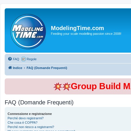
ModelingTime.com
Feeding your scale modelling passion since 2008!
FAQ
Regole
Indice
FAQ (Domande Frequenti)
Group Build 
FAQ (Domande Frequenti)
Connessione e registrazione
Perché devo registrarmi?
Che cosa è COPPA?
Perché non riesco a registrarmi?