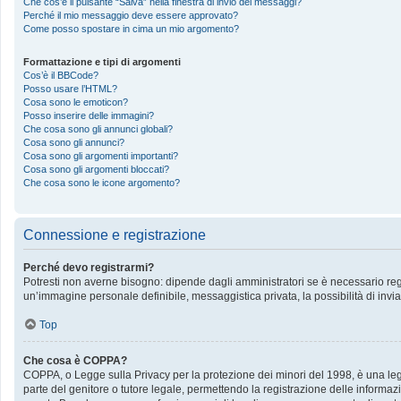
Che cos’è il pulsante “Salva” nella finestra di invio dei messaggi?
Perché il mio messaggio deve essere approvato?
Come posso spostare in cima un mio argomento?
Formattazione e tipi di argomenti
Cos’è il BBCode?
Posso usare l’HTML?
Cosa sono le emoticon?
Posso inserire delle immagini?
Che cosa sono gli annunci globali?
Cosa sono gli annunci?
Cosa sono gli argomenti importanti?
Cosa sono gli argomenti bloccati?
Che cosa sono le icone argomento?
Connessione e registrazione
Perché devo registrarmi?
Potresti non averne bisogno: dipende dagli amministratori se è necessario regis
un’immagine personale definibile, messaggistica privata, la possibilità di invia
Top
Che cosa è COPPA?
COPPA, o Legge sulla Privacy per la protezione dei minori del 1998, è una legge
parte del genitore o tutore legale, permettendo la registrazione delle informazi