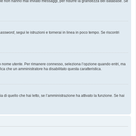
i che non hanno mai inviato messaggi, per ridurre la grandezza del database. Se
 password
, segui le istruzioni e tornerai in linea in poco tempo. Se riscontri
l tuo nome utente. Per rimanere connesso, seleziona l’opzione quando entri, ma
fica che un amministratore ha disabilitato questa caratteristica.
 di quello che hai letto, se l’amministrazione ha attivato la funzione. Se hai