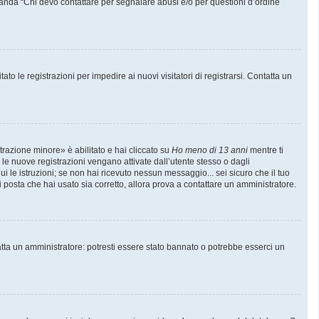
manda “Chi devo contattare per segnalare abusi e/o per questioni d’ordine
to le registrazioni per impedire ai nuovi visitatori di registrarsi. Contatta un
trazione minore» è abilitato e hai cliccato su
Ho meno di 13 anni
mentre ti
e le nuove registrazioni vengano attivate dall’utente stesso o dagli
gui le istruzioni; se non hai ricevuto nessun messaggio... sei sicuro che il tuo
di posta che hai usato sia corretto, allora prova a contattare un amministratore.
atta un amministratore: potresti essere stato bannato o potrebbe esserci un