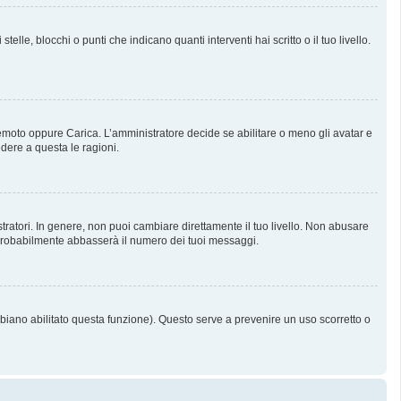
, blocchi o punti che indicano quanti interventi hai scritto o il tuo livello.
 Remoto oppure Carica. L’amministratore decide se abilitare o meno gli avatar e
dere a questa le ragioni.
tratori. In genere, non puoi cambiare direttamente il tuo livello. Non abusare
probabilmente abbasserà il numero dei tuoi messaggi.
bbiano abilitato questa funzione). Questo serve a prevenire un uso scorretto o