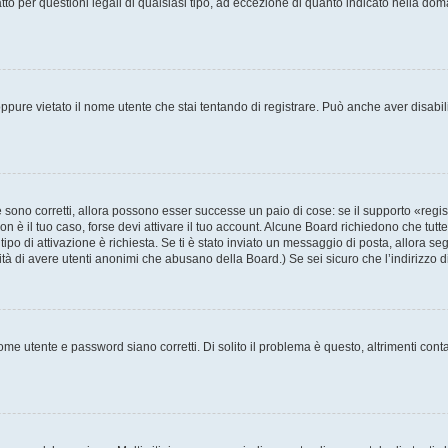
to per questioni legali di qualsiasi tipo, ad eccezione di quanto indicato nella do
pure vietato il nome utente che stai tentando di registrare. Può anche aver disabilita
sono corretti, allora possono esser successe un paio di cose: se il supporto «regis
non è il tuo caso, forse devi attivare il tuo account. Alcune Board richiedono che tutt
tipo di attivazione è richiesta. Se ti è stato inviato un messaggio di posta, allora se
ilità di avere utenti anonimi che abusano della Board.) Se sei sicuro che l’indirizzo 
me utente e password siano corretti. Di solito il problema è questo, altrimenti cont