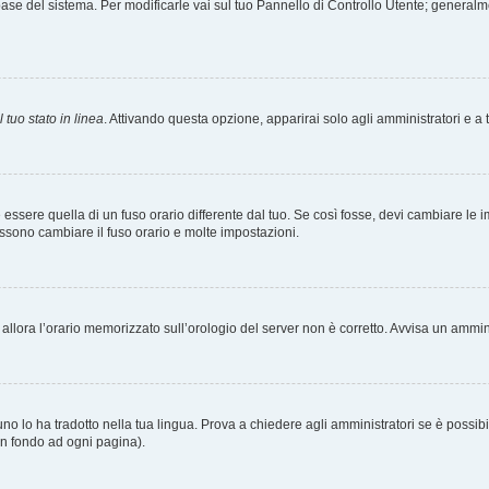
tabase del sistema. Per modificarle vai sul tuo Pannello di Controllo Utente; gener
 tuo stato in linea
. Attivando questa opzione, apparirai solo agli amministratori e a 
ere quella di un fuso orario differente dal tuo. Se così fosse, devi cambiare le impo
ossono cambiare il fuso orario e molte impostazioni.
a, allora l’orario memorizzato sull’orologio del server non è corretto. Avvisa un ammi
o lo ha tradotto nella tua lingua. Prova a chiedere agli amministratori se è possibil
 in fondo ad ogni pagina).