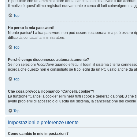
È possibile che un amministratore abbia cancellato o disattivato il tuo accoun
il motivo è quest’ultimo registrati nuovamente e cerca di farti coinvolgere mag
Top
Ho perso la mia password!
Niente panico! La tua password non può essere recuperata, ma può essere rige
difficoltà, contatta l’amministratore.
Top
Perché vengo disconnesso automaticamente?
Se non selezioni
Ricordami
quando effettui il login, il sistema ti terrà conn
ricorda che questo non è consigliato se ti colleghi da un PC usato anche da altri
Top
Che cosa provoca il comando “Cancella cookie”?
La funzione “Cancella cookie” eliminerà tutti i cookie generati da phpBB che ti
avuto problemi di accesso o di uscita dal sistema, la cancellazione dei cookie p
Top
Impostazioni e preferenze utente
Come cambio le mie impostazioni?