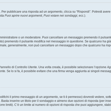
er pubblicare una risposta ad un argomento, clicca su “Rispondi”. Potresti avere bi
ista
Puoi aprire nuovi argomenti
,
Puoi votare nei sondaggi
, ecc.).
 amministratore o un moderatore. Puoi cancellare un messaggio premendo il pulsant
nto) premendo il pulsante
modifica
nel messaggio in questione. Se qualcuno ha già r
 normale, generalmente, non può cancellare un messaggio dopo che qualcuno ha risp
nnello di Controllo Utente. Una volta creata, è possibile selezionare l’opzione
Ag
ente. Se lo si fa, è possibile evitare che una firma venga aggiunta ai singoli messa
ichi il primo messaggio di un argomento, se ti è permesso) dovresti vedere, sotto 
. Basta inserire un titolo per il sondaggio e almeno due opzioni di risposta (per inse
orre limiti). C’è un limite al numero di opzioni di risposta che puoi aggiungere, stabi