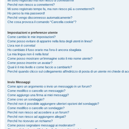
Mi sono registrato ma non riesco a connettermi!
Perché non riesco a connettermi?
Mi sono registrato tempo fa, ma non riesco più a connettermi?!
Ho perso la mia password!
Perché vengo disconnesso automaticamente?
Che cosa provoca il comando “Cancella cookie”?
Impostazioni e preferenze utente
Come cambio le mie impostazioni?
Come posso evitare di apparire nella lista degli utenti in linea?
L’ora non è corretta!
Ho cambiato il fuso orario ma l’ora è ancora sbagliata
La mia lingua non è nella lista!
Come posso mostrare un’immagine sotto il mio nome utente?
Come posso inserire un avatar?
Qual è il mio livello e come faccio a cambiarlo?
Perché quando clicco sul collegamento all’indirizzo di posta di un utente mi chiede di 
Invio Messaggi
Come apro un argomento o invio un messaggio in un forum?
Come modifico o cancello un messaggio?
Come aggiungo una firma ai miei messaggi?
Come creo un sondaggio?
Perché non è possibile aggiungere ulteriori opzioni del sondaggio?
Come modifico o cancello un sondaggio?
Perché non riesco ad accedere a un forum?
Perché non riesco ad aggiungere allegati?
Perché ho ricevuto un richiamo?
Come posso segnalare messaggi ai moderatori?