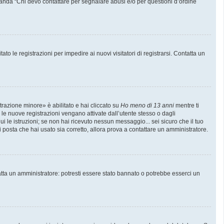
manda “Chi devo contattare per segnalare abusi e/o per questioni d’ordine
to le registrazioni per impedire ai nuovi visitatori di registrarsi. Contatta un
trazione minore» è abilitato e hai cliccato su
Ho meno di 13 anni
mentre ti
e le nuove registrazioni vengano attivate dall’utente stesso o dagli
gui le istruzioni; se non hai ricevuto nessun messaggio... sei sicuro che il tuo
di posta che hai usato sia corretto, allora prova a contattare un amministratore.
atta un amministratore: potresti essere stato bannato o potrebbe esserci un