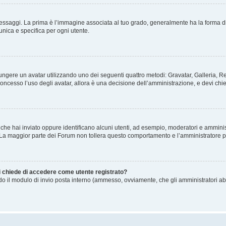
gi. La prima è l’immagine associata al tuo grado, generalmente ha la forma di stelle
nica e specifica per ogni utente.
ggiungere un avatar utilizzando uno dei seguenti quattro metodi: Gravatar, Galleria,
oncesso l’uso degli avatar, allora è una decisione dell’amministrazione, e devi chie
 che hai inviato oppure identificano alcuni utenti, ad esempio, moderatori e amminis
. La maggior parte dei Forum non tollera questo comportamento e l’amministratore 
mi chiede di accedere come utente registrato?
ando il modulo di invio posta interno (ammesso, ovviamente, che gli amministratori a