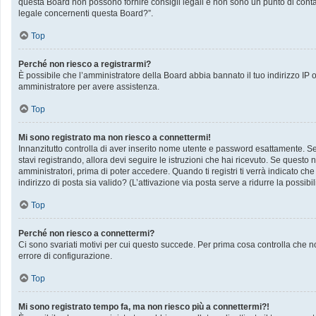
questa Board non possono fornire consigli legali e non sono un punto di contat
legale concernenti questa Board?”.
Top
Perché non riesco a registrarmi?
È possibile che l’amministratore della Board abbia bannato il tuo indirizzo IP op
amministratore per avere assistenza.
Top
Mi sono registrato ma non riesco a connettermi!
Innanzitutto controlla di aver inserito nome utente e password esattamente. Se 
stavi registrando, allora devi seguire le istruzioni che hai ricevuto. Se questo 
amministratori, prima di poter accedere. Quando ti registri ti verrà indicato che 
indirizzo di posta sia valido? (L’attivazione via posta serve a ridurre la possib
Top
Perché non riesco a connettermi?
Ci sono svariati motivi per cui questo succede. Per prima cosa controlla che no
errore di configurazione.
Top
Mi sono registrato tempo fa, ma non riesco più a connettermi?!