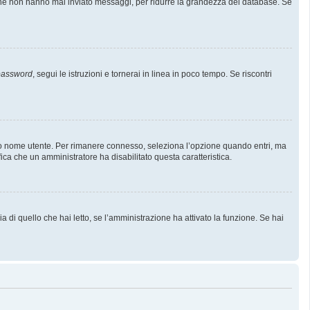
i che non hanno mai inviato messaggi, per ridurre la grandezza del database. Se
 password
, segui le istruzioni e tornerai in linea in poco tempo. Se riscontri
l tuo nome utente. Per rimanere connesso, seleziona l’opzione quando entri, ma
fica che un amministratore ha disabilitato questa caratteristica.
 di quello che hai letto, se l’amministrazione ha attivato la funzione. Se hai