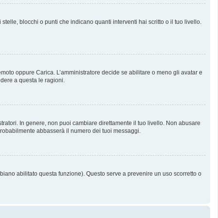
, blocchi o punti che indicano quanti interventi hai scritto o il tuo livello.
 Remoto oppure Carica. L’amministratore decide se abilitare o meno gli avatar e
dere a questa le ragioni.
tratori. In genere, non puoi cambiare direttamente il tuo livello. Non abusare
probabilmente abbasserà il numero dei tuoi messaggi.
bbiano abilitato questa funzione). Questo serve a prevenire un uso scorretto o