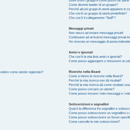
Dove trovo i gruppi e come posso far parte 
Come divento leader di un gruppo?
Perché alcuni gruppi di utenti appaiono in col
Che cos’è un gruppo di utenti predefinito?
Che cos’è il collegamento “Staff”?
Messaggi privati
Non riesco ad inviare messaggi privati!
Continuano ad arrivarmi messaggi privati ind
Ho ricevuto un messaggio di posta indesid
Amici e ignorati
Che cos’è la mia lista amici e ignorati?
Come posso aggiungere o rimuovere un utente
Ricerche nella Board
accedere come utente registrato?
Come si fanno le ricerche nella Board?
Perché la mia ricerca non dà risultati?
Perché la mia ricerca dà come risultato un
Come posso cercare un utente?
Come posso trovare i miei messaggi e i mie
Sottoscrizioni e segnalibri
Qual è la differenza fra segnalibri e sottoscr
Come posso sottoscrivere un segnalibro o 
Come posso sottoscrivere un forum specif
Come cancello le mie sottoscrizioni?