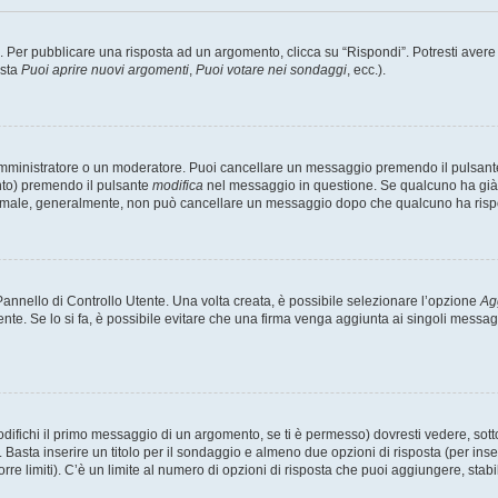
er pubblicare una risposta ad un argomento, clicca su “Rispondi”. Potresti avere bi
ista
Puoi aprire nuovi argomenti
,
Puoi votare nei sondaggi
, ecc.).
 amministratore o un moderatore. Puoi cancellare un messaggio premendo il pulsant
nto) premendo il pulsante
modifica
nel messaggio in questione. Se qualcuno ha già r
 normale, generalmente, non può cancellare un messaggio dopo che qualcuno ha risp
nnello di Controllo Utente. Una volta creata, è possibile selezionare l’opzione
Ag
ente. Se lo si fa, è possibile evitare che una firma venga aggiunta ai singoli messa
ichi il primo messaggio di un argomento, se ti è permesso) dovresti vedere, sotto 
. Basta inserire un titolo per il sondaggio e almeno due opzioni di risposta (per inse
orre limiti). C’è un limite al numero di opzioni di risposta che puoi aggiungere, stabi