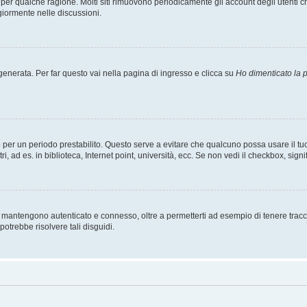
t per qualche ragione. Molti siti rimuovono periodicamente gli account degli utent
giormente nelle discussioni.
nerata. Per far questo vai nella pagina di ingresso e clicca su
Ho dimenticato la
esso per un periodo prestabilito. Questo serve a evitare che qualcuno possa usare i
, ad es. in biblioteca, Internet point, università, ecc. Se non vedi il checkbox, signi
 mantengono autenticato e connesso, oltre a permetterti ad esempio di tenere traccia
otrebbe risolvere tali disguidi.