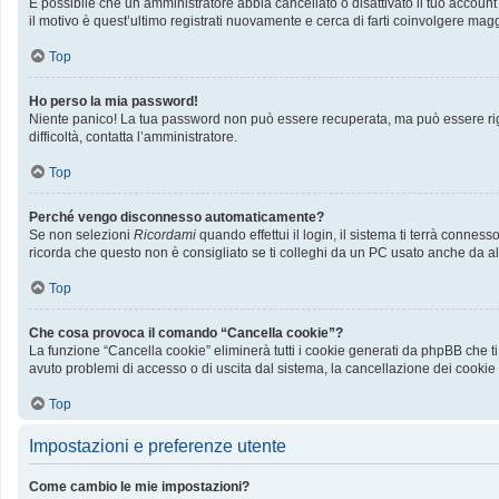
È possibile che un amministratore abbia cancellato o disattivato il tuo accoun
il motivo è quest’ultimo registrati nuovamente e cerca di farti coinvolgere mag
Top
Ho perso la mia password!
Niente panico! La tua password non può essere recuperata, ma può essere rige
difficoltà, contatta l’amministratore.
Top
Perché vengo disconnesso automaticamente?
Se non selezioni
Ricordami
quando effettui il login, il sistema ti terrà conn
ricorda che questo non è consigliato se ti colleghi da un PC usato anche da altri
Top
Che cosa provoca il comando “Cancella cookie”?
La funzione “Cancella cookie” eliminerà tutti i cookie generati da phpBB che ti
avuto problemi di accesso o di uscita dal sistema, la cancellazione dei cookie p
Top
Impostazioni e preferenze utente
Come cambio le mie impostazioni?