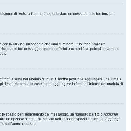
sogno di registrarti prima di poter inviare un messaggio: le tue funzioni
e con la «X» nel messaggio che vuoi eliminare. Puoi modificare un
isposto al tuo messaggio, quando effettui una modifica, potresti trovare del
osto.
giungi la firma
nel modulo di invio. È inoltre possibile aggiungere una firma a
ggi deselezionando la casella per aggiungere la firma all’interno del modulo di
lo spazio per l’inserimento del messaggio, un riquadro dal titolo
Aggiungi
rire un’opzione di risposta, scrivila nell’apposito spazio e clicca su
Aggiungi
lito dall’amministratore.