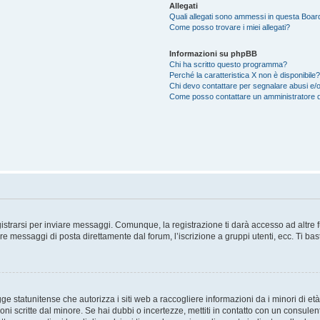
Allegati
Quali allegati sono ammessi in questa Boar
Come posso trovare i miei allegati?
Informazioni su phpBB
Chi ha scritto questo programma?
Perché la caratteristica X non è disponibile?
Chi devo contattare per segnalare abusi e/o
Come posso contattare un amministratore 
trarsi per inviare messaggi. Comunque, la registrazione ti darà accesso ad altre fun
re messaggi di posta direttamente dal forum, l’iscrizione a gruppi utenti, ecc. Ti ba
 statunitense che autorizza i siti web a raccogliere informazioni da i minori di età
oni scritte dal minore. Se hai dubbi o incertezze, mettiti in contatto con un consule