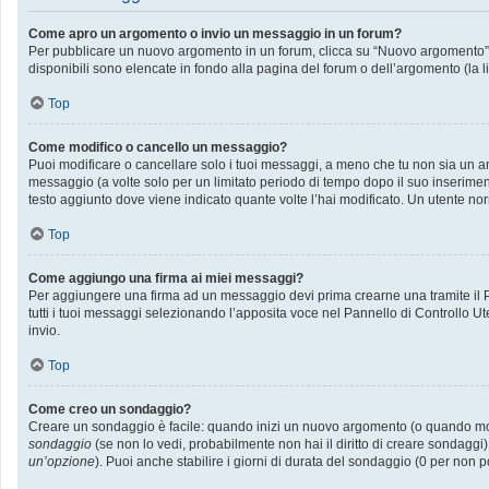
Come apro un argomento o invio un messaggio in un forum?
Per pubblicare un nuovo argomento in un forum, clicca su “Nuovo argomento”. P
disponibili sono elencate in fondo alla pagina del forum o dell’argomento (la l
Top
Come modifico o cancello un messaggio?
Puoi modificare o cancellare solo i tuoi messaggi, a meno che tu non sia un
messaggio (a volte solo per un limitato periodo di tempo dopo il suo inserime
testo aggiunto dove viene indicato quante volte l’hai modificato. Un utente
Top
Come aggiungo una firma ai miei messaggi?
Per aggiungere una firma ad un messaggio devi prima crearne una tramite il Pa
tutti i tuoi messaggi selezionando l’apposita voce nel Pannello di Controllo Ut
invio.
Top
Come creo un sondaggio?
Creare un sondaggio è facile: quando inizi un nuovo argomento (o quando modif
sondaggio
(se non lo vedi, probabilmente non hai il diritto di creare sondaggi)
un’opzione
). Puoi anche stabilire i giorni di durata del sondaggio (0 per non p