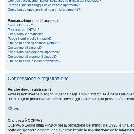
Che cos’è il pulsante “Salva” nella finestra di invio dei messaggi?
Perché il mio messaggio deve essere approvato?
Come posso spostare in cima un mio argomento?
Formattazione e tipi di argomenti
Cos’è il BBCode?
Posso usare l’HTML?
Cosa sono le emoticon?
Posso inserire delle immagini?
Che cosa sono gli annunci globali?
Cosa sono gli annunci?
Cosa sono gli argomenti importanti?
Cosa sono gli argomenti bloccati?
Che cosa sono le icone argomento?
Connessione e registrazione
Perché devo registrarmi?
Potresti non averne bisogno: dipende dagli amministratori se è necessario regis
un’immagine personale definibile, messaggistica privata, la possibilità di invia
Top
Che cosa è COPPA?
COPPA, o Legge sulla Privacy per la protezione dei minori del 1998, è una legge
parte del genitore o tutore legale, permettendo la registrazione delle informazi