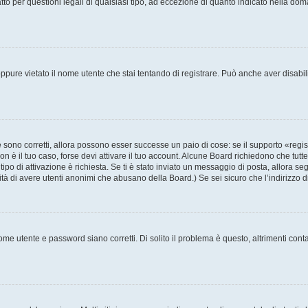
to per questioni legali di qualsiasi tipo, ad eccezione di quanto indicato nella do
pure vietato il nome utente che stai tentando di registrare. Può anche aver disabilita
sono corretti, allora possono esser successe un paio di cose: se il supporto «regis
non è il tuo caso, forse devi attivare il tuo account. Alcune Board richiedono che tutt
tipo di attivazione è richiesta. Se ti è stato inviato un messaggio di posta, allora se
ilità di avere utenti anonimi che abusano della Board.) Se sei sicuro che l’indirizzo 
me utente e password siano corretti. Di solito il problema è questo, altrimenti cont