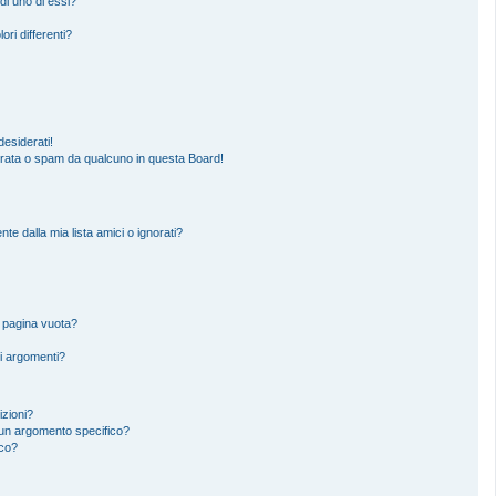
di uno di essi?
ori differenti?
esiderati!
erata o spam da qualcuno in questa Board!
 dalla mia lista amici o ignorati?
a pagina vuota?
i argomenti?
izioni?
un argomento specifico?
ico?