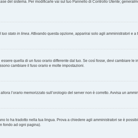
tabase del sistema. Per modificarle vai sul tuo Pannello di Controllo Utente; gener
 tuo stato in linea
. Attivando questa opzione, apparirai solo agli amministratori e a 
ere quella di un fuso orario differente dal tuo. Se così fosse, devi cambiare le impo
ossono cambiare il fuso orario e molte impostazioni.
a, allora l’orario memorizzato sull’orologio del server non è corretto. Avvisa un ammi
o lo ha tradotto nella tua lingua. Prova a chiedere agli amministratori se è possibil
 in fondo ad ogni pagina).