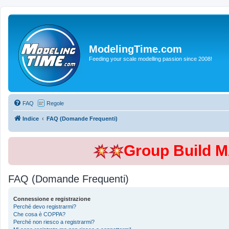
ModelingTime.com
Feeding your scale modelling passion since 2008!
FAQ
Regole
Indice
FAQ (Domande Frequenti)
Group Build 
FAQ (Domande Frequenti)
Connessione e registrazione
Perché devo registrarmi?
Che cosa è COPPA?
Perché non riesco a registrarmi?