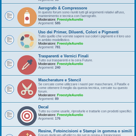
Aerografo & Compressore
In questo forum sono riuniti tutti gli argomenti relativi all'uso,
mantenimento e tecnica con l'aerografo.
Moderatore:
FreestyleAurelio
Argomenti:
585
Uso dei Primer, Diluenti, Colori e Pigmenti
Tutto quello che vorrete sapere sui colori i pigmenti e il loro uso
in ambito modellistico.
Moderatore:
FreestyleAurelio
Argomenti:
781
Trasparenti e Vernici Finali
Tutto sui trasparenti e la cera Future.
Moderatore:
FreestyleAurelio
Argomenti:
240
Mascherature e Stencil
Se cercate come utilizzare i nastri per mascherare, il Patafix e
come ottenere il meglio da questa tecnica, cercate su questo
forum.
Moderatore:
FreestyleAurelio
Argomenti:
89
Decal
Tutto su come usarle, riprodurle e trattarle con prodotti specifici.
Moderatore:
FreestyleAurelio
Argomenti:
176
Resine, Fotoincisioni e Stampi in gomma o simili
Forum dedicato all'utilizzo dei set in resina e fotoincisioni