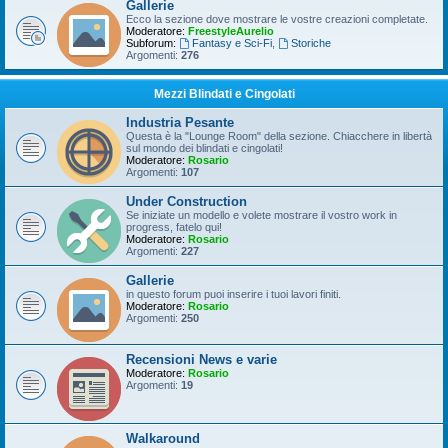
Gallerie
Ecco la sezione dove mostrare le vostre creazioni completate.
Moderatore:
FreestyleAurelio
Subforum:
Fantasy e Sci-Fi
,
Storiche
Argomenti:
276
Mezzi Blindati e Cingolati
Industria Pesante
Questa è la "Lounge Room" della sezione. Chiacchere in libertà
sul mondo dei blindati e cingolati!
Moderatore:
Rosario
Argomenti:
107
Under Construction
Se iniziate un modello e volete mostrare il vostro work in
progress, fatelo qui!
Moderatore:
Rosario
Argomenti:
227
Gallerie
in questo forum puoi inserire i tuoi lavori finiti.
Moderatore:
Rosario
Argomenti:
250
Recensioni News e varie
Moderatore:
Rosario
Argomenti:
19
Walkaround