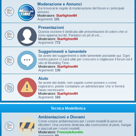
Moderazione e Annunci
Qui troverai le regole di moderazione del forum e i principali
annunci.
Moderatore:
Starfighter84
Argomenti:
191
Presentazioni
Questa sezione è dedicata alle presentazioni di coloro che si
sono appena iscritti. Parlateci un pò di voi....
Moderatore:
Starfighter84
Argomenti:
772
Suggerimenti e lamentele
Se avete dei suggerimenti o delle lamentele postatele qui. Ogni
vostro parere ci sarà utile per crescere e migliorare il forum ed il
sito di Modeling Time.
Moderatore:
Starfighter84
Argomenti:
130
Aiuto
Se avete dei dubbi, non sapete come postare o come
registrarvi, potete contattare un administrator che vi fornirà
l'aiuto necessario.
Moderatore:
Starfighter84
Argomenti:
165
Tecnica Modellistica
Ambientazioni e Diorami
Come creare ambientazioni per i vostri modelli di aerei ed
elicotteri. Una sezione dedicata alla costruzione di piste, hangar
e piazzali per i vostri modelli.
Moderatore:
FreestyleAurelio
Argomenti:
99