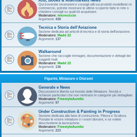
Kits, Books & Aftermarkets News
Qui troverete recensioni e consigli utili sui prodotti modellistici in
commercio, potrete mostrare le ultime scoperte fatte in rete o
chiedere consigli su quali kit acquistare.
Moderatore:
microciccio
Argomenti:
438
Tecnica e Storia dell'Aviazione
Sezione dedicata ad articoli di tecnica e di storia dell'aviazione.
Moderatore:
Madd 22
Argomenti:
137
Walkaround
Sezione che raccoglie immagini, documentazione e dettagli dei
soggetti reali.
Moderatore:
Madd 22
Argomenti:
136
Figurini, Miniature e Diorami
Generale e News
Discussioni in libertà sul mondo delle Miniature. Novità e
richieste particolari che non rientrano in categorie più dettagliate.
Moderatore:
FreestyleAurelio
Argomenti:
97
Under Construction & Painting in Progress
Sezione dedicata alla fase di costruzione, Pittura e Scultura.
Postate le vostre miniature o i vostri diorami, e se volete
descrivetene la lavorazione.
Moderatore:
FreestyleAurelio
Argomenti:
223