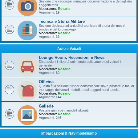
Sezione che raccoglie immagini, documentazione e dettagli dei
soggetti reali.
Moderatore:
Rosario
Argomenti:
19
Tecnica e Storia Militare
Sezione dedicata ad articoli di tecnica e di storia dei mezzi
blindati e del loro impiego.
Moderatore:
Rosario
Argomenti:
19
Auto e Veicoli
Lounge Room, Recensioni e News
Discussioni in libertà sul mondo delle auto e dei veicoli in
generale.
Moderatore:
Rosario
Argomenti:
60
Officina
Questa è la sezione "under construction" dove postare le fasi di
montaggio dei vostri modelli, e dei suggerimenti tecnici.
Moderatore:
Rosario
Argomenti:
144
Gallerie
Postate qui i vostri modelli ultimati.
Moderatore:
Rosario
Argomenti:
246
Imbarcazioni & Navimodellismo