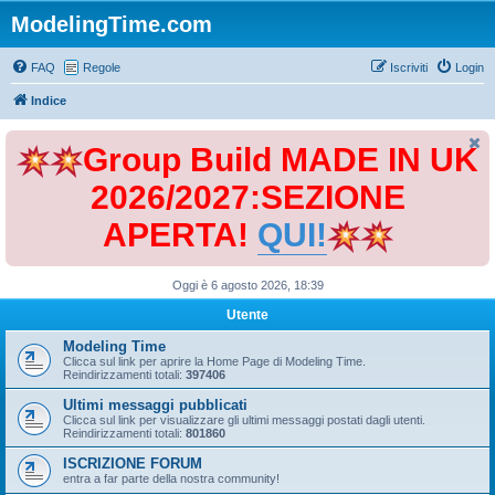
ModelingTime.com
FAQ
Regole
Iscriviti
Login
Indice
Group Build MADE IN UK
2026/2027:SEZIONE
APERTA!
QUI!
Oggi è 6 agosto 2026, 18:39
Utente
Modeling Time
Clicca sul link per aprire la Home Page di Modeling Time.
Reindirizzamenti totali:
397406
Ultimi messaggi pubblicati
Clicca sul link per visualizzare gli ultimi messaggi postati dagli utenti.
Reindirizzamenti totali:
801860
ISCRIZIONE FORUM
entra a far parte della nostra community!