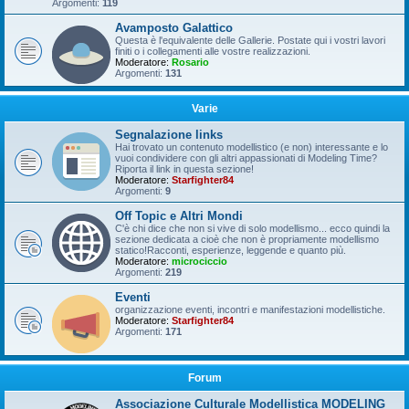
Argomenti:
119
Avamposto Galattico
Questa è l'equivalente delle Gallerie. Postate qui i vostri lavori
finiti o i collegamenti alle vostre realizzazioni.
Moderatore:
Rosario
Argomenti:
131
Varie
Segnalazione links
Hai trovato un contenuto modellistico (e non) interessante e lo
vuoi condividere con gli altri appassionati di Modeling Time?
Riporta il link in questa sezione!
Moderatore:
Starfighter84
Argomenti:
9
Off Topic e Altri Mondi
C'è chi dice che non si vive di solo modellismo... ecco quindi la
sezione dedicata a cioè che non è propriamente modellismo
statico!Racconti, esperienze, leggende e quanto più.
Moderatore:
microciccio
Argomenti:
219
Eventi
organizzazione eventi, incontri e manifestazioni modellistiche.
Moderatore:
Starfighter84
Argomenti:
171
Forum
Associazione Culturale Modellistica MODELING