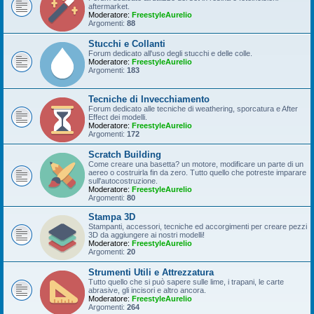
aftermarket.
Moderatore:
FreestyleAurelio
Argomenti:
88
Stucchi e Collanti
Forum dedicato all'uso degli stucchi e delle colle.
Moderatore:
FreestyleAurelio
Argomenti:
183
Tecniche di Invecchiamento
Forum dedicato alle tecniche di weathering, sporcatura e After
Effect dei modelli.
Moderatore:
FreestyleAurelio
Argomenti:
172
Scratch Building
Come creare una basetta? un motore, modificare un parte di un
aereo o costruirla fin da zero. Tutto quello che potreste imparare
sull'autocostruzione.
Moderatore:
FreestyleAurelio
Argomenti:
80
Stampa 3D
Stampanti, accessori, tecniche ed accorgimenti per creare pezzi
3D da aggiungere ai nostri modelli!
Moderatore:
FreestyleAurelio
Argomenti:
20
Strumenti Utili e Attrezzatura
Tutto quello che si può sapere sulle lime, i trapani, le carte
abrasive, gli incisori e altro ancora.
Moderatore:
FreestyleAurelio
Argomenti:
264