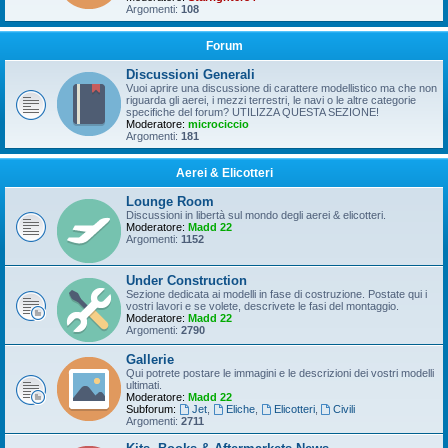
Argomenti:
108
Forum
Discussioni Generali
Vuoi aprire una discussione di carattere modellistico ma che non
riguarda gli aerei, i mezzi terrestri, le navi o le altre categorie
specifiche del forum? UTILIZZA QUESTA SEZIONE!
Moderatore:
microciccio
Argomenti:
181
Aerei & Elicotteri
Lounge Room
Discussioni in libertà sul mondo degli aerei & elicotteri.
Moderatore:
Madd 22
Argomenti:
1152
Under Construction
Sezione dedicata ai modelli in fase di costruzione. Postate qui i
vostri lavori e se volete, descrivete le fasi del montaggio.
Moderatore:
Madd 22
Argomenti:
2790
Gallerie
Qui potrete postare le immagini e le descrizioni dei vostri modelli
ultimati.
Moderatore:
Madd 22
Subforum:
Jet
,
Eliche
,
Elicotteri
,
Civili
Argomenti:
2711