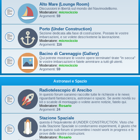
Alto Mare (Lounge Room)
Discussioni in libertà sul mondo del Navimodellismo.
Moderatore:
microciccio
Argomenti:
59
Porto (Under Construction)
Sezione dedicata alla fase di costruzione. Postate le vostre
imbarcazioni, e se volete descrivetene la lavorazione.
Moderatore:
microciccio
Argomenti:
116
Bacino di Carenaggio (Gallery)
Qui potrete mostrare le vostre opere terminate! tirate "in secca"
le vostre imbarcazioni e fatele ammirare a tutti gli utenti.
Moderatore:
microciccio
Argomenti:
59
Astronavi e Spazio
Radiotelescopio di Arecibo
In questo forum saranno raccolte tutte le richieste e le news
riguardanti fantascienza, astronavi e spazio. Se avete novità su
kit o scatole di montaggio o volete avere notizie, fatelo qui.
Moderatore:
Rosario
Argomenti:
24
Stazione Spaziale
questa è l'equivalente di UNDER CONSTRUCTION. Visto che
sulla Stazione Spaziale si condurranno esperimenti, è giusto che
in questo sub-forum si presentino i nostri work in progress e le
prove delle nostre costruzioni.
Moderatore:
Rosario