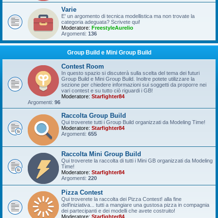
Varie
E' un argomento di tecnica modellistica ma non trovate la
categoria adeguata? Scrivete qui!
Moderatore:
FreestyleAurelio
Argomenti:
136
Group Build e Mini Group Build
Contest Room
In questo spazio si discuterà sulla scelta del tema dei futuri
Group Build e Mini Group Build. Inoltre potete utilizzare la
sezione per chiedere informazioni sui soggetti da proporre nei
vari contest e su tutto ciò riguardi i GB!
Moderatore:
Starfighter84
Argomenti:
96
Raccolta Group Build
Qui troverete tutti i Group Build organizzati da Modeling Time!
Moderatore:
Starfighter84
Argomenti:
655
Raccolta Mini Group Build
Qui troverete la raccolta di tutti i Mini GB organizzati da Modeling
Time!
Moderatore:
Starfighter84
Argomenti:
220
Pizza Contest
Qui troverete la raccolta dei Pizza Contest! alla fine
dell'iniziativa... tutti a mangiare una gustosa pizza in compagnia
dei partecipanti e dei modelli che avete costruito!
Moderatore:
Starfighter84